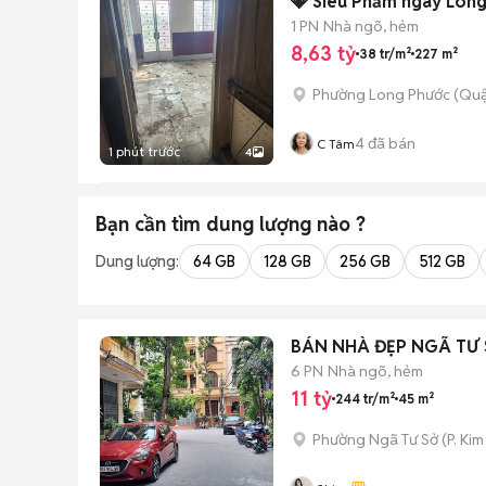
1 PN
Nhà ngõ, hẻm
8,63 tỷ
38 tr/m²
227 m²
Phường Long Phước (Quậ
4
đã bán
C Tâm
1 phút trước
4
Bạn cần tìm
dung lượng
nào ?
Dung lượng:
64 GB
128 GB
256 GB
512 GB
BÁN NHÀ ĐẸP 
6 PN
Nhà ngõ, hẻm
11 tỷ
244 tr/m²
45 m²
Phường Ngã Tư Sở
(
P. Kim