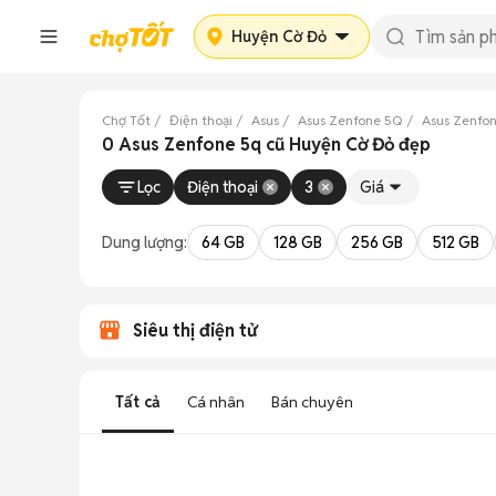
Huyện Cờ Đỏ
Chợ Tốt
Điện thoại
Asus
Asus Zenfone 5Q
Asus Zenfo
0 Asus Zenfone 5q cũ Huyện Cờ Đỏ đẹp
Lọc
Điện thoại
3
Giá
Dung lượng:
64 GB
128 GB
256 GB
512 GB
Siêu thị điện tử
Tất cả
Cá nhân
Bán chuyên