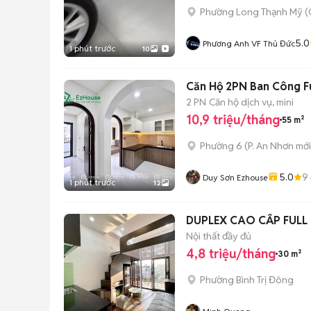
Phường Long Thạnh Mỹ (
5.0
Phương Anh VF Thủ Đức
1 phút trước
10
Căn Hộ 2PN Ban Công F
2 PN
Căn hộ dịch vụ, mini
10,9 triệu/tháng
55 m²
Phường 6
(
P. An Nhơn
mới
5.0
9
Duy Sơn Ezhouse
1 phút trước
12
DUPLEX CAO CẤP FUL
Nội thất đầy đủ
4,8 triệu/tháng
30 m²
Phường Bình Trị Đông