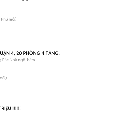
n Phú
mới)
QUẬN 4, 20 PHÒNG 4 TẦNG.
 Bắc
Nhà ngõ, hẻm
mới)
IỆU ‼️‼️‼️