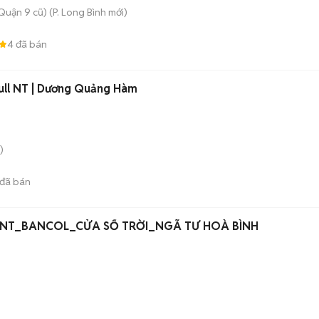
Quận 9 cũ)
(
P. Long Bình
mới)
4
đã bán
ull NT | Dương Quảng Hàm
)
đã bán
L NT_BANCOL_CỬA SỔ TRỜI_NGÃ TƯ HOÀ BÌNH