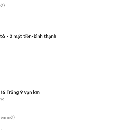
ới)
ô - 2 mặt tiền-bình thạnh
)
2016 Trắng 9 vạn km
ộng
Liêm
mới)