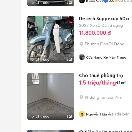
3.0
83
đã 
BOSS CAR
1 phút trước
12
Detech Suppecup 50cc 
2022
Xe số
Đã sử dụng
11.800.000 đ
Phường Bình Trị Đông
Cửa Hàng Xe Máy Trung
1 phút trước
5
50cc
Cho thuê phòng trọ
1,5 triệu/tháng
12 m²
Phường Tân Sơn Nhì
n
1
đã bán
Nguyễn Hữu Ánh
1 phút trước
3