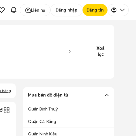
Đăng nhập
Đăng tin
Liên hệ
Xoá
lọc
a hàng
Mua bán đồ điện tử
Quận Bình Thuỷ
ới
Quận Cái Răng
Quận Ninh Kiều