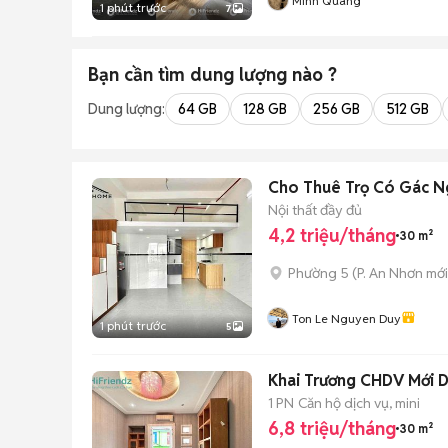
Minh Quang
1 phút trước
7
Bạn cần tìm
dung lượng
nào ?
Dung lượng:
64 GB
128 GB
256 GB
512 GB
Cho Thuê Trọ Có Gác Ng
Nội thất đầy đủ
4,2 triệu/tháng
30 m²
Phường 5
(
P. An Nhơn
mới
Ton Le Nguyen Duy
1 phút trước
5
Khai Trương CHDV Mới D
1 PN
Căn hộ dịch vụ, mini
6,8 triệu/tháng
30 m²