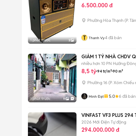
6.500.000 đ
Phường Hòa Thạnh
(
P. Tâ
T
4
đã bán
Thanh Vy
1 phút trước
2
GIẢM 1 TỶ NHÀ CHDV 
nhiều hơn 10 PN
Hướng Đông
8,5 tỷ
94 tr/m²
90 m²
Phường 16
(
P. Xóm Chiếu
5.0
6
đã bán
Minh Đạt
1 phút trước
11
VINFAST VF3 PLUS 294 TR
2026
Mới
Điện
Tự động
294.000.000 đ