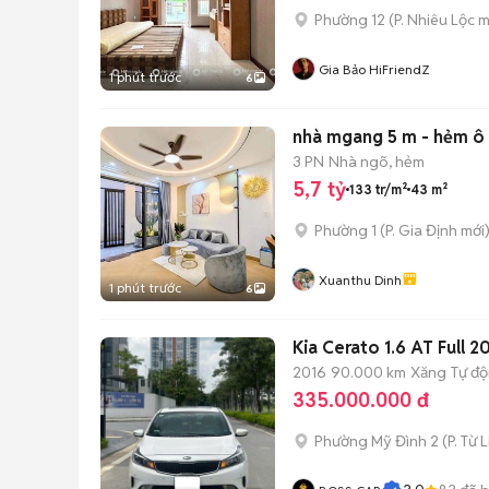
Phường 12
(
P. Nhiêu Lộc
m
Gia Bảo HiFriendZ
1 phút trước
6
nhà mgang 5 m - hẻm ô t
3 PN
Nhà ngõ, hẻm
5,7 tỷ
133 tr/m²
43 m²
Phường 1
(
P. Gia Định
mới
Xuanthu Dinh
1 phút trước
6
Kia Cerato 1.6 AT Full 
2016
90.000 km
Xăng
Tự đ
335.000.000 đ
Phường Mỹ Đình 2
(
P. Từ 