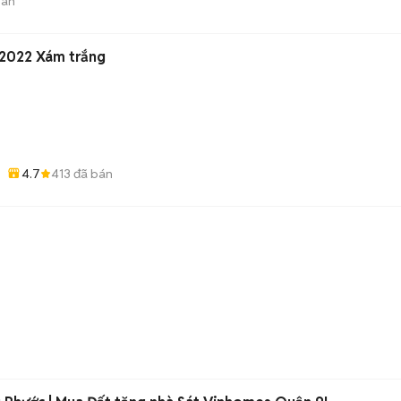
bán
2022 Xám trắng
4.7
413
đã bán