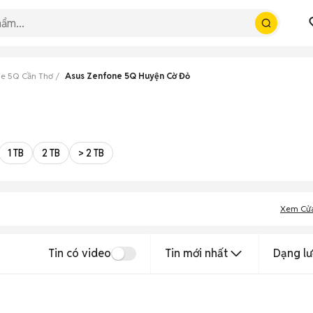
ne 5Q Cần Thơ
Asus Zenfone 5Q Huyện Cờ Đỏ
1 TB
2 TB
> 2 TB
Xem Cử
Tin có video
Tin mới nhất
Dạng lư