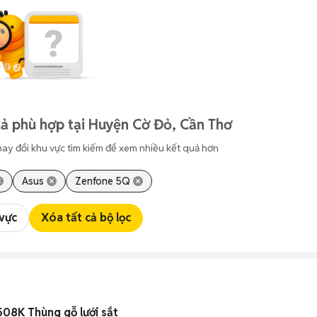
ả phù hợp tại Huyện Cờ Đỏ, Cần Thơ
hay đổi khu vực tìm kiếm để xem nhiều kết quả hơn
Asus
Zenfone 5Q
 vực
Xóa tất cả bộ lọc
8K Thùng gỗ lưới sắt