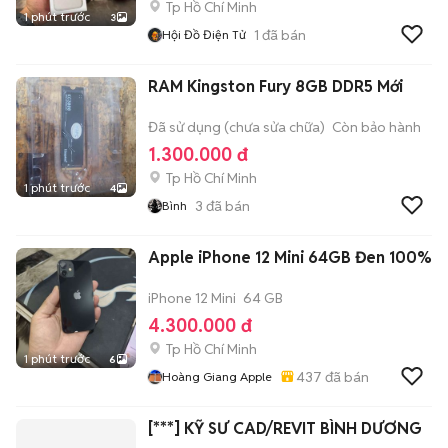
Tp Hồ Chí Minh
1 phút trước
3
1
đã bán
Hội Đồ Điện Tử
RAM Kingston Fury 8GB DDR5 Mới
Đã sử dụng (chưa sửa chữa)
Còn bảo hành
1.300.000 đ
Tp Hồ Chí Minh
1 phút trước
4
3
đã bán
Bình
Apple iPhone 12 Mini 64GB Đen 100%
iPhone 12 Mini
64 GB
4.300.000 đ
Tp Hồ Chí Minh
1 phút trước
6
437
đã bán
Hoàng Giang Apple
[***] KỸ SƯ CAD/REVIT BÌNH DƯƠNG