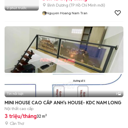
Bình Dương
(
TP Hồ Chí Minh
mới)
2 phút trước
Nguyen Hoang Nam Tran
Tin nổi bật
7
+
2
MINI HOUSE CAO CẤP ANH's HOUSE- KDC NAM LONG
Nội thất cao cấp
3 triệu/tháng
32 m²
Cần Thơ