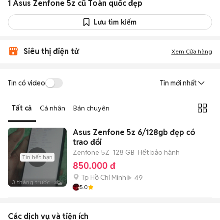
1 Asus Zenfone 5z cũ Toàn quốc đẹp
Lưu tìm kiếm
Siêu thị điện tử
Xem Cửa hàng
Tin có video
Tin mới nhất
Tất cả
Cá nhân
Bán chuyên
Asus Zenfone 5z 6/128gb đẹp có
trao đổi
Zenfone 5Z
128 GB
Hết bảo hành
Tin hết hạn
850.000 đ
Tp Hồ Chí Minh
49
3 tháng trước
3
5.0
Các dịch vụ và tiện ích