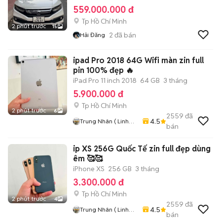
559.000.000 đ
Tp Hồ Chí Minh
2 phút trước
15
2
đã bán
Hải Đăng
ipad Pro 2018 64G Wifi màn zin full
pin 100% đẹp 🔥
iPad Pro 11 inch 2018
64 GB
3 tháng
5.900.000 đ
Tp Hồ Chí Minh
2 phút trước
6
2559
đã
4.5
Trung Nhân ( Linh
bán
Xuân . Thủ Đức .
Tphcm)
ip XS 256G Quốc Tế zin full đẹp dùng
êm 🥰🥰
iPhone XS
256 GB
3 tháng
3.300.000 đ
Tp Hồ Chí Minh
2 phút trước
4
2559
đã
4.5
Trung Nhân ( Linh
bán
Xuân . Thủ Đức .