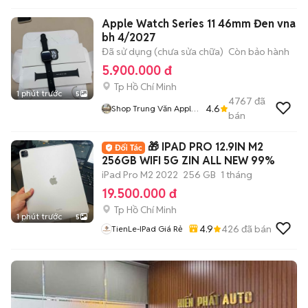
Apple Watch Series 11 46mm Đen vna
bh 4/2027
Đã sử dụng (chưa sửa chữa)
Còn bảo hành
5.900.000 đ
Tp Hồ Chí Minh
1 phút trước
5
4767
đã
4.6
Shop Trung Văn Apple
bán
Watch
🎁 IPAD PRO 12.9IN M2
256GB WIFI 5G ZIN ALL NEW 99%
iPad Pro M2 2022
256 GB
1 tháng
19.500.000 đ
Tp Hồ Chí Minh
1 phút trước
5
4.9
426
đã bán
TienLe-IPad Giá Rẻ