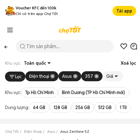
Voucher KFC đến 100k
Tải app
Chỉ có trên app Chợ Tốt
Khu vực:
Toàn quốc
Xoá lọc
Điện thoại
Asus
357
Giá
Lọc
Khu vực:
Tp Hồ Chí Minh
Bình Dương (TP Hồ Chí Minh mới)
Bà 
Dung lượng:
64 GB
128 GB
256 GB
512 GB
1 TB
2 
Chợ Tốt
Điện thoại
Asus
Asus Zenfone 5Z