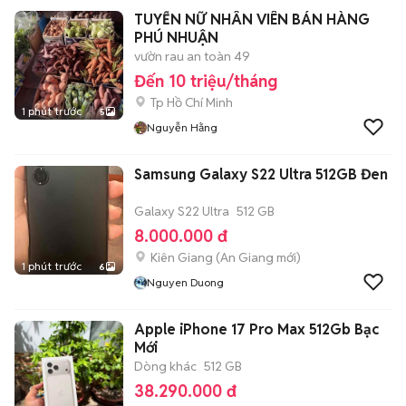
TUYỂN NỮ NHÂN VIÊN BÁN HÀNG
PHÚ NHUẬN
vườn rau an toàn 49
Đến 10 triệu/tháng
Tp Hồ Chí Minh
1 phút trước
5
Nguyễn Hằng
Samsung Galaxy S22 Ultra 512GB Đen
Galaxy S22 Ultra
512 GB
8.000.000 đ
Kiên Giang
(
An Giang
mới)
1 phút trước
6
Nguyen Duong
Apple iPhone 17 Pro Max 512Gb Bạc
Mới
Dòng khác
512 GB
38.290.000 đ