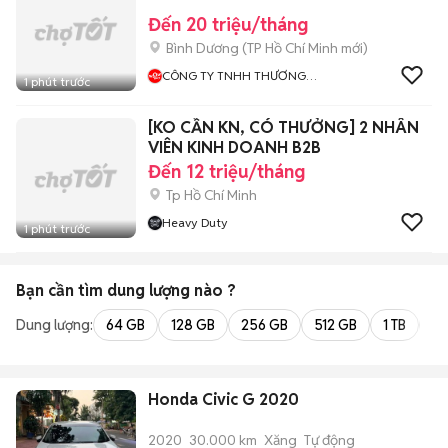
Đến 20 triệu/tháng
Bình Dương
(
TP Hồ Chí Minh
mới)
CÔNG TY TNHH THƯƠNG
1 phút trước
MẠI ĐIỆN TỬ WOWBUY
[KO CẦN KN, CÓ THƯỞNG] 2 NHÂN
VIÊN KINH DOANH B2B
Đến 12 triệu/tháng
Tp Hồ Chí Minh
Heavy Duty
1 phút trước
Bạn cần tìm
dung lượng
nào ?
Dung lượng:
64 GB
128 GB
256 GB
512 GB
1 TB
2 
Honda Civic G 2020
2020
30.000 km
Xăng
Tự động