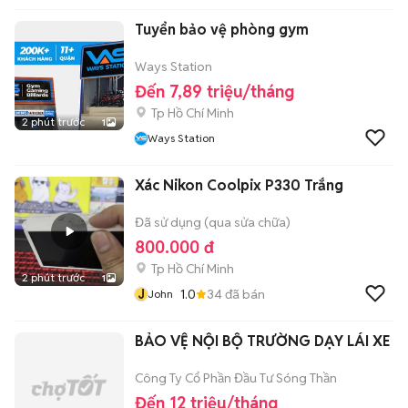
Tphcm)
Tuyển bảo vệ phòng gym
Ways Station
Đến 7,89 triệu/tháng
Tp Hồ Chí Minh
2 phút trước
1
Ways Station
Xác Nikon Coolpix P330 Trắng
Đã sử dụng (qua sửa chữa)
800.000 đ
Tp Hồ Chí Minh
2 phút trước
1
J
1.0
34
đã bán
John
BẢO VỆ NỘI BỘ TRƯỜNG DẠY LÁI XE
Công Ty Cổ Phần Đầu Tư Sóng Thần
Đến 12 triệu/tháng