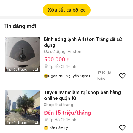
Xóa tất cả bộ lọc
Tin đăng mới
Bình nóng lạnh Ariston Trắng đã sử
dụng
Đã sử dụng
Ariston
500.000 đ
Tp Hồ Chí Minh
1 phút trước
3
1719
đã
Ngân 788 Nguyễn Kiệm F3
bán
Gv
Tuyển nv nữ làm tại shop bán hàng
online quận 10
Shop thời trang
Đến 15 triệu/tháng
Tp Hồ Chí Minh
1 phút trước
1
T
Trần Cẩm Lý