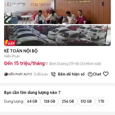
Tin nổi bật
3
KẾ TOÁN NỘI BỘ
Hiển Phát
Đến 15 triệu/tháng
Bình Dương
(
TP Hồ Chí Minh
mới)
3
đã bán
Bấm để hiện số
Chat
HIỂN PHÁT AUTO
Bạn cần tìm
dung lượng
nào ?
Dung lượng:
64 GB
128 GB
256 GB
512 GB
1 TB
2 