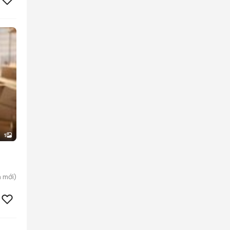
1
h
mới)