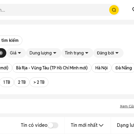
 tìm kiếm
Giá
Dung lượng
Tình trạng
Đăng bởi
 mới)
Bà Rịa - Vũng Tàu (TP Hồ Chí Minh mới)
Hà Nội
Đà Nẵng
1 TB
2 TB
> 2 TB
Xem Cử
Tin có video
Tin mới nhất
Dạng lư