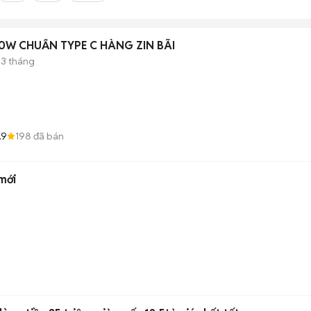
SẠC MACBOOK PRO 140W CHUẨN TYPE C HÀNG ZIN BÃI
3 tháng
.9
198
đã bán
mới