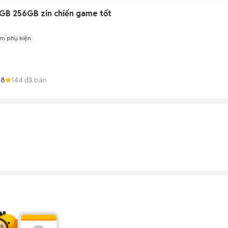
GB 256GB zin chiến game tốt
m phụ kiện
.8
144
đã bán