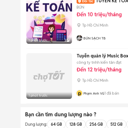
TUYỂN KẾ TO
BÚN
Đến 10 triệu/tháng
Tp Hồ Chí Minh
BÚN SẠCH TB
1 phút trước
2
Tuyễn quản lý Music Bo
công ty tnhh kiến tân đạt
Đến 12 triệu/tháng
Tp Hồ Chí Minh
p
1
đã bán
Phạm Anh Vũ
1 phút trước
Bạn cần tìm
dung lượng
nào ?
Dung lượng:
64 GB
128 GB
256 GB
512 GB