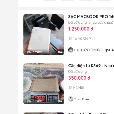
Đã sử dụng (chưa sửa chữa)
1.250.000 đ
Tp Hồ Chí Minh
4
HKD ĐIỆN TỬ PHÚC THỊNH
1 phút trước
4
Cân điện tử K369+ Như 
Đã sử dụng
350.000 đ
Hà Nội
Tuan Phan
1 phút trước
3