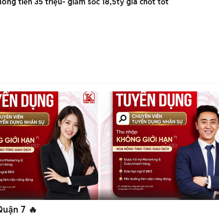
ng tiền 35 triệu- giảm sốc 18,5tỷ giá chốt tốt
uận 7 🔥