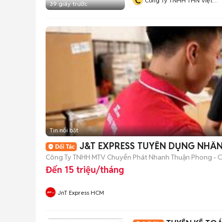
C
Công Ty TNHH THN Việt
39 giây trước
Nam
Tin nổi bật
J&T EXPRESS TUYỂN DỤNG NHÂN
Công Ty TNHH MTV Chuyển Phát Nhanh Thuận Phong - Ch
Đến 15 triệu/tháng
JnT Express HCM