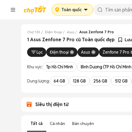
Toàn quốc
Chợ Tốt
Điện thoại
Asus
Asus Zenfone 7 Pro
1 Asus Zenfone 7 Pro cũ Toàn quốc đẹp
Lưu
Lọc
Điện thoại
Asus
Zenfone 7 Pro
Khu vực:
Tp Hồ Chí Minh
Bình Dương (TP Hồ Chí Minh
Dung lượng:
64 GB
128 GB
256 GB
512 GB
Siêu thị điện tử
Tất cả
Cá nhân
Bán chuyên