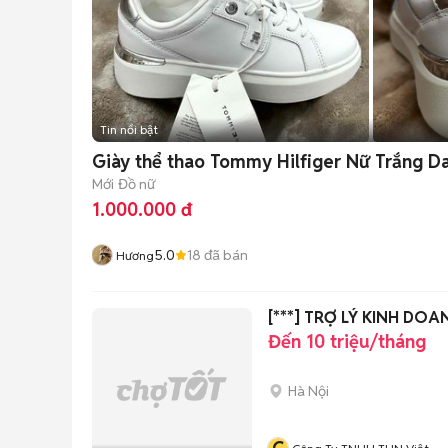
Tin nổi bật
Giày thể thao Tommy Hilfiger Nữ Trắng D
Mới
Đồ nữ
1.000.000 đ
5.0
18
đã bán
Hương
[***] TRỢ LÝ KINH D
Đến 10 triệu/tháng
Hà Nội