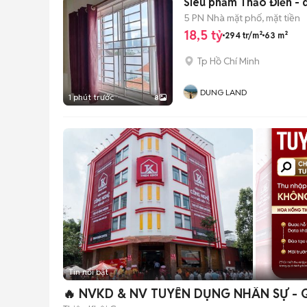
Siêu phẩm Thảo Điền - dò
5 PN
Nhà mặt phố, mặt tiền
18,5 tỷ
294 tr/m²
63 m²
Tp Hồ Chí Minh
DUNG LAND
1 phút trước
8
Tin nổi bật
🔥 NVKD & NV TUYỂN DỤNG NHÂN SỰ - Q