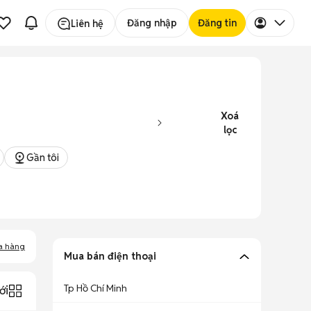
Đăng nhập
Đăng tin
Liên hệ
Xoá
lọc
Gần tôi
a hàng
Mua bán điện thoại
Tp Hồ Chí Minh
ới