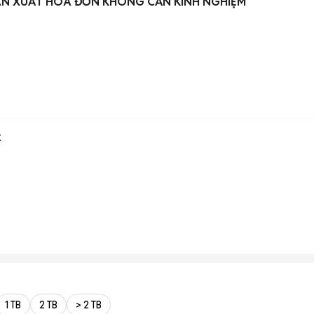
ÁN XUẤT HÓA ĐƠN KHÔNG CẦN KINH NGHIỆM
x
1 TB
2 TB
> 2 TB