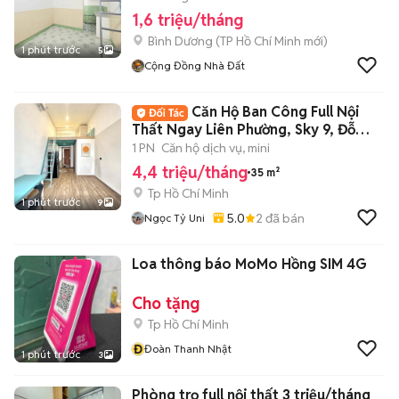
1,6 triệu/tháng
Bình Dương
(
TP Hồ Chí Minh
mới)
1 phút trước
5
Cộng Đồng Nhà Đất
Căn Hộ Ban Công Full Nội
Thất Ngay Liên Phường, Sky 9, Đỗ
Xuân Hợp
1 PN
Căn hộ dịch vụ, mini
4,4 triệu/tháng
35 m²
Tp Hồ Chí Minh
1 phút trước
9
5.0
2
đã bán
Ngọc Tỷ Uni
Loa thông báo MoMo Hồng SIM 4G
Cho tặng
Tp Hồ Chí Minh
Đ
Đoàn Thanh Nhật
1 phút trước
3
Phòng trọ full nội thất 3 triệu/tháng