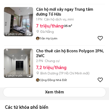
Căn hộ mới xây ngay Trung tâm
đường Tố Hữu
1 PN
Căn hộ dịch vụ, mini
7 triệu/tháng
35 m²
Đà Nẵng
2 phút trước
8
Trần Hạ Uyên
Cho thuê căn hộ Bcons Polygon 2PN,
2WC
2 PN
Chung cư
7,2 triệu/tháng
Bình Dương
(
TP Hồ Chí Minh
mới)
2 phút trước
5
Cộng Đồng Nhà Đất
Xem thêm
Các từ khóa phổ biến