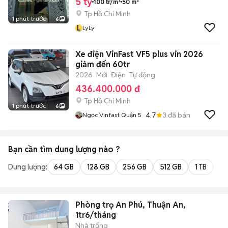
5 tỷ
100 tr/m²
50 m²
Tp Hồ Chí Minh
1 phút trước
6
L
LyLy
Xe điện VinFast VF5 plus vin 2026
giảm đến 60tr
2026
Mới
Điện
Tự động
436.400.000 đ
Tp Hồ Chí Minh
1 phút trước
6
4.7
3
đã bán
Ngọc Vinfast Quận 5
Bạn cần tìm
dung lượng
nào ?
Dung lượng:
64 GB
128 GB
256 GB
512 GB
1 TB
2 
Phòng trọ An Phú, Thuận An,
1tr6/tháng
Nhà trống