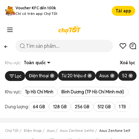
Voucher KFC đến 100k
Tải app
Chỉ có trên app Chợ Tốt
Khu vực:
Toàn quốc
Xoá lọc
Điện thoại
Từ 20 triệu đ
Asus
52
Lọc
Khu vực:
Tp Hồ Chí Minh
Bình Dương (TP Hồ Chí Minh mới)
Bà 
Dung lượng:
64 GB
128 GB
256 GB
512 GB
1 TB
2 
Chợ Tốt
Điện thoại
Asus
Asus Zenfone Selfie
Asus Zenfone Selfie gi