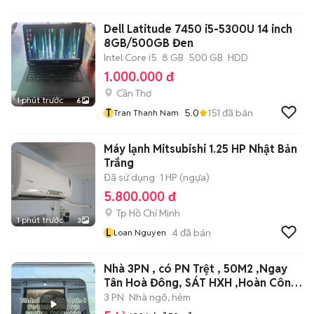
Dell Latitude 7450 i5-5300U 14 inch
8GB/500GB Đen
Intel Core i5
8 GB
500 GB
HDD
1.000.000 đ
Cần Thơ
1 phút trước
6
T
5.0
151
đã bán
Tran Thanh Nam
Máy lạnh Mitsubishi 1.25 HP Nhật Bản
Trắng
Đã sử dụng
1 HP (ngựa)
5.800.000 đ
Tp Hồ Chí Minh
1 phút trước
3
L
4
đã bán
Loan Nguyen
Nhà 3PN , có PN Trệt , 50M2 ,Ngay
Tân Hoà Đông, SÁT HXH ,Hoàn Công
Đủ
3 PN
Nhà ngõ, hẻm