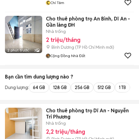
C
Chí Tâm
Cho thuê phòng trọ An Bình, Dĩ An -
Gần làng ĐH
Nhà trống
2 triệu/tháng
Bình Dương
(
TP Hồ Chí Minh
mới)
2 phút trước
3
Cộng Đồng Nhà Đất
Bạn cần tìm
dung lượng
nào ?
Dung lượng:
64 GB
128 GB
256 GB
512 GB
1 TB
2 
Cho thuê phòng trọ Dĩ An - Nguyễn
Tri Phương
Nhà trống
2,2 triệu/tháng