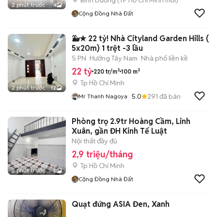
Bình Dương
(
TP Hồ Chí Minh
mới)
2 phút trước
4
Cộng Đồng Nhà Đất
🐳★ 22 tỷ! Nhà Cityland Garden Hills (
5x20m) 1 trệt -3 lầu
5 PN
Hướng Tây Nam
Nhà phố liền kề
22 tỷ
220 tr/m²
100 m²
Tp Hồ Chí Minh
2 phút trước
12
5.0
291
đã bán
Mr Thanh Nagoya
Phòng trọ 2.9tr Hoàng Cầm, Linh
Xuân, gần ĐH Kinh Tế Luật
Nội thất đầy đủ
2,9 triệu/tháng
Tp Hồ Chí Minh
2 phút trước
5
Cộng Đồng Nhà Đất
Quạt đứng ASIA Đen, Xanh