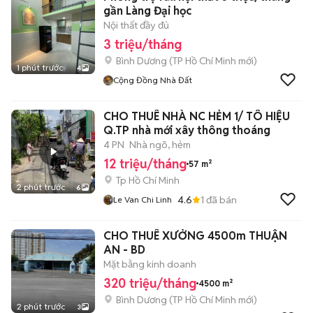
gần Làng Đại học
Nội thất đầy đủ
3 triệu/tháng
Bình Dương
(
TP Hồ Chí Minh
mới)
1 phút trước
4
Cộng Đồng Nhà Đất
CHO THUÊ NHÀ NC HẺM 1/ TÔ HIỆU
Q.TP nhà mới xây thông thoáng
4 PN
Nhà ngõ, hẻm
12 triệu/tháng
57 m²
Tp Hồ Chí Minh
2 phút trước
6
4.6
1
đã bán
Le Van Chi Linh
CHO THUÊ XƯỞNG 4500m THUẬN
AN - BD
Mặt bằng kinh doanh
320 triệu/tháng
4500 m²
Bình Dương
(
TP Hồ Chí Minh
mới)
2 phút trước
3