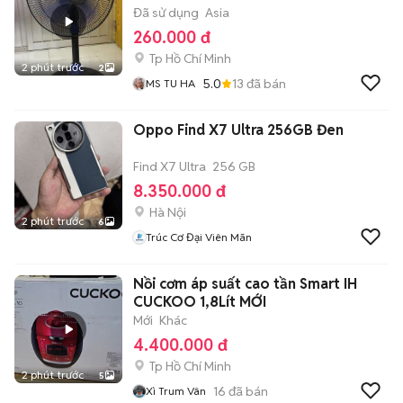
Đã sử dụng
Asia
260.000 đ
Tp Hồ Chí Minh
2 phút trước
2
5.0
13
đã bán
MS TU HA
Oppo Find X7 Ultra 256GB Đen
Find X7 Ultra
256 GB
8.350.000 đ
Hà Nội
2 phút trước
6
Trúc Cơ Đại Viên Mãn
Nồi cơm áp suất cao tần Smart IH
CUCKOO 1,8Lít MỚI
Mới
Khác
4.400.000 đ
Tp Hồ Chí Minh
2 phút trước
5
16
đã bán
Xì Trum Vân