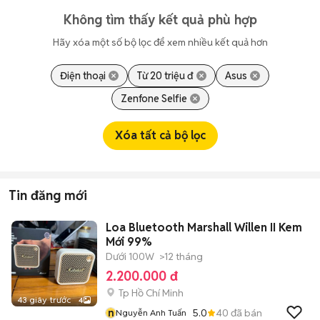
Không tìm thấy kết quả phù hợp
Hãy xóa một số bộ lọc để xem nhiều kết quả hơn
Điện thoại
Từ 20 triệu đ
Asus
Zenfone Selfie
Xóa tất cả bộ lọc
Tin đăng mới
Loa Bluetooth Marshall Willen II Kem
Mới 99%
Dưới 100W
>12 tháng
2.200.000 đ
Tp Hồ Chí Minh
43 giây trước
4
n
5.0
40
đã bán
Nguyễn Anh Tuấn