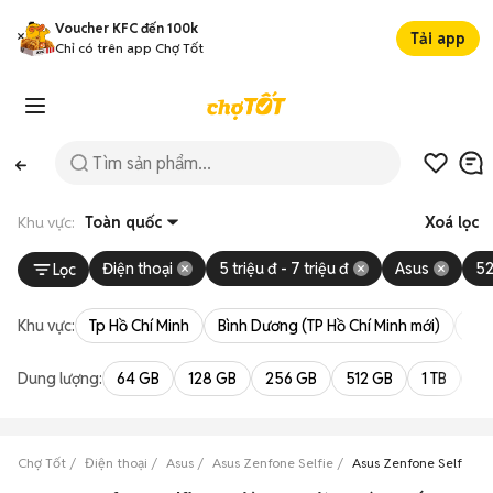
Voucher KFC đến 100k
Tải app
Chỉ có trên app Chợ Tốt
Khu vực:
Toàn quốc
Xoá lọc
Điện thoại
5 triệu đ - 7 triệu đ
Asus
5
Lọc
Khu vực:
Tp Hồ Chí Minh
Bình Dương (TP Hồ Chí Minh mới)
Bà 
Dung lượng:
64 GB
128 GB
256 GB
512 GB
1 TB
2 
Chợ Tốt
Điện thoại
Asus
Asus Zenfone Selfie
Asus Zenfone Selfie giá