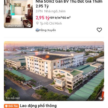
Nhà 50m2 Gần BV Thủ Đức Giá Thơm
2.95 Tỷ
3 PN
Nhà ngõ, hẻm
2,95 tỷ
59 tr/m²
50 m²
Tp Hồ Chí Minh
1 phút trước
3
Hồng Xuyến
Tin nổi bật
1
Lao động phổ thông