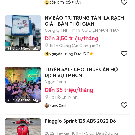
C
CÔNG TY CỔ PHẦN
MONDELEZ KINH ĐÔ VIỆT
NAM
NV BẢO TRÌ TRUNG TÂM ILA RẠCH
GIÁ - BÁN THỜI GIAN
Công ty TNHH MTV CƠ ĐIỆN NAM PHAN
Đến 3,50 triệu/tháng
Kiên Giang
(
An Giang
mới)
33 giây trước
2
N
5.0
Nguyễn Trung Đức
TUYỂN SALE CHO THUÊ CĂN HỘ
DỊCH VỤ TP.HCM
Ngọc Danh
Đến 35 triệu/tháng
Tp Hồ Chí Minh
43 giây trước
5
Ngọc Danh
Piaggio Sprint 125 ABS 2022 Đỏ
2022
Tay ga
100 - 175 cc
Đã sử dụng