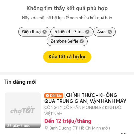
Không tìm thấy kết quả phù hợp
Hãy xóa một số bộ lọc để xem nhiều kết quả hơn
Điện thoại
5 triệu đ - 7 tri...
Asus
Zenfone Selfie
Xóa tất cả bộ lọc
Tin đăng mới
[CHÍNH THỨC - KHÔNG
QUA TRUNG GIAN] VẬN HÀNH MÁY
CÔNG TY CỔ PHẦN MONDELEZ KINH ĐÔ
VIỆT NAM
Đến 12 triệu/tháng
28 giây trước
Bình Dương
(
TP Hồ Chí Minh
mới)