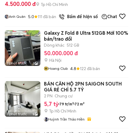
4.500.000 đ
Tp Hồ Chí Minh
5.0
111
đã bán
Bấm để hiện số
Chat
Anh Quân
Galaxy Z Fold 8 Ultra 512GB Mới 100%
bán/trao đổi
Dòng khác
512 GB
50.000.000 đ
Hà Nội
1 phút trước
3
H
4.8
122
đã bán
Hoang Club
BÁN CĂN HỘ 2PN SAIGON SOUTH
GIÁ RẺ CHỈ 5.7 TỶ
2 PN
Chung cư
5,7 tỷ
79 tr/m²
72 m²
Tp Hồ Chí Minh
1 phút trước
5
Huỳnh Trần Thảo Hiền