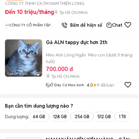
CÔNG TY TNHH SX-TM NAM THIÊN LONG
Đến 10 triệu/tháng
Tp Hồ Chí Minh
1
đã bán
Bấm để hiện số
Chat
CÔNG TY CỔ PHẦN TẬP
ĐOÀN THIÊN LONG
Gả ALN tappy đực hơn 2th
Mèo Anh Lông Ngắn
Mèo con (dưới 3 tháng
tuổi)
700.000 đ
1 phút trước
5
Tp Hồ Chí Minh
4.0
9
đã bán
Ở Đây Có Meo Xinh
Bạn cần tìm
dung lượng
nào ?
Dung lượng:
64 GB
128 GB
256 GB
512 GB
1 TB
2 