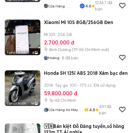
12367
đã
4.6
Cửa Hàng
bán
Tuanduy
Xiaomi Mi 10S 8GB/256GB Đen
Mi 10S
256 GB
2.700.000 đ
Bình Dương
(
TP Hồ Chí Minh
mới)
1 phút trước
6
8
đã bán
Hoàng
Honda SH 125i ABS 2018 Xám bạc đen
2018
Tay ga
100 - 175 cc
Đã sử dụng
59.800.000 đ
Tp Hồ Chí Minh
1 phút trước
10
491
đã
4.8
Cửa Hàng Xe Máy
bán
86
🇻🇳Bán kiệt Đỗ Đăng tuyển,sổ hồng
132m,TT Ái nghĩa