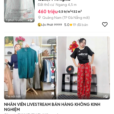
Đất thổ cư
Ngang 4,5 m
460 triệu
3,5 tr/m²
132 m²
Quảng Nam
(
TP Đà Nẵng
mới)
1 phút trước
6
L
5.0
19
đã bán
Lộc Phát 9999
Tin nổi bật
2
NHÂN VIÊN LIVESTREAM BÁN HÀNG KHÔNG KINH
NGHIỆM