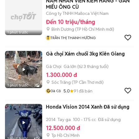
NAM NHÂN VIÊN KIỂM HÀNG - GẦN
MIẾU ÔNG CÙ
Công ty TNHH Malloca Việt Nam
Đến 10 triệu/tháng
Bình Dương
(
TP Hồ Chí Minh
mới)
1 phút trước
T
TRẦN THỊ THANH HƯƠNG
Gà chọi Xám chuối 3kg Kiên Giang
Gà Chọi
Gà lớn (từ 3 tháng tuổi)
1.300.000 đ
Sóc Trăng
(
TP Cần Thơ
mới)
1 phút trước
3
G
5.0
91
đã bán
Gà Cỏ
Honda Vision 2014 Xanh Đã sử dụng
2014
Tay ga
100 - 175 cc
Đã sử dụng
12.500.000 đ
Tp Hồ Chí Minh
1 phút trước
6