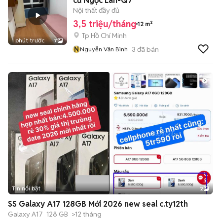
cư Ngọc Lan-Q7
Nội thất đầy đủ
3,5 triệu/tháng
12 m²
Tp Hồ Chí Minh
1 phút trước
7
N
3
đã bán
Nguyễn Văn Bình
Tin nổi bật
2
SS Galaxy A17 128GB Mới 2026 new seal c.ty12th
Galaxy A17
128 GB
>12 tháng