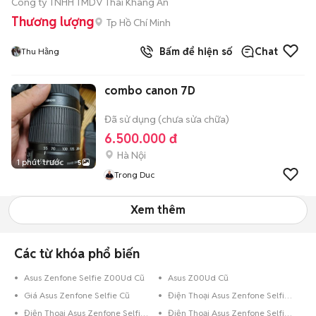
Công ty TNHH TMDV Thái Khang An
Thương lượng
Tp Hồ Chí Minh
Bấm để hiện số
Chat
Thu Hằng
combo canon 7D
Đã sử dụng (chưa sửa chữa)
6.500.000 đ
Hà Nội
1 phút trước
5
Trong Duc
Xem thêm
Các từ khóa phổ biến
Asus Zenfone Selfie Z00Ud Cũ
Asus Z00Ud Cũ
Giá Asus Zenfone Selfie Cũ
Điện Thoại Asus Zenfone Selfie Trắng
Điện Thoại Asus Zenfone Selfie Đen
Điện Thoại Asus Zenfone Selfie 8GB Xanh Dương