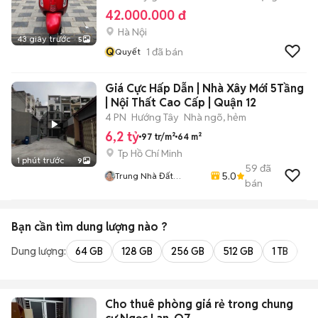
42.000.000 đ
Hà Nội
43 giây trước
5
Q
1
đã bán
Quyết
Giá Cực Hấp Dẫn | Nhà Xây Mới 5Tầng
| Nội Thất Cao Cấp | Quận 12
4 PN
Hướng Tây
Nhà ngõ, hẻm
6,2 tỷ
97 tr/m²
64 m²
Tp Hồ Chí Minh
1 phút trước
9
59
đã
5.0
Trung Nhà Đất
bán
0901888734
Bạn cần tìm
dung lượng
nào ?
Dung lượng:
64 GB
128 GB
256 GB
512 GB
1 TB
2 
Cho thuê phòng giá rẻ trong chung