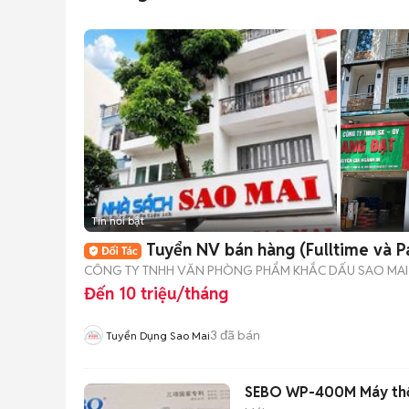
Tin nổi bật
Tuyển NV bán hàng (Fulltime và P
CÔNG TY TNHH VĂN PHÒNG PHẨM KHẮC DẤU SAO MAI
Đến 10 triệu/tháng
3
đã bán
Tuyển Dụng Sao Mai
SEBO WP-400M Máy thổi