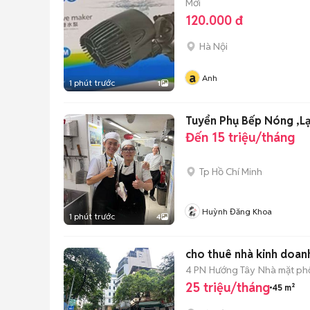
Mới
120.000 đ
Hà Nội
a
Anh
1 phút trước
1
Đến 15 triệu/tháng
Tp Hồ Chí Minh
Huỳnh Đăng Khoa
1 phút trước
4
cho thuê nhà kinh doan
4 PN
Hướng Tây
Nhà mặt phố
25 triệu/tháng
45 m²