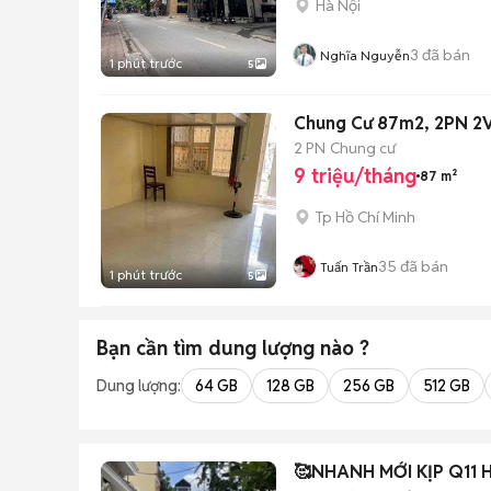
Hà Nội
3
đã bán
Nghĩa Nguyễn
1 phút trước
5
Chung Cư 87m2, 
2 PN
Chung cư
9 triệu/tháng
87 m²
Tp Hồ Chí Minh
35
đã bán
Tuấn Trần
1 phút trước
5
Bạn cần tìm
dung lượng
nào ?
Dung lượng:
64 GB
128 GB
256 GB
512 GB
🥰NHANH MỚI KỊP Q11 