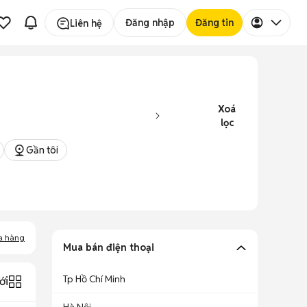
Đăng nhập
Đăng tin
Liên hệ
Xoá
lọc
Gần tôi
a hàng
Mua bán điện thoại
Tp Hồ Chí Minh
ới