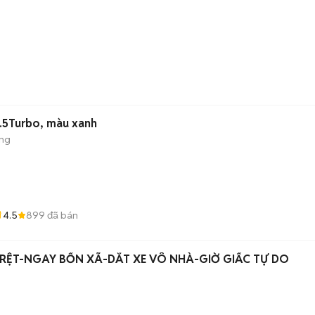
onda CRV 2021 bản L 1.5Turbo, màu xanh
ộng
4.5
899
đã bán
RỆT-NGAY BỐN XÃ-DẮT XE VÔ NHÀ-GIỜ GIẤC TỰ DO