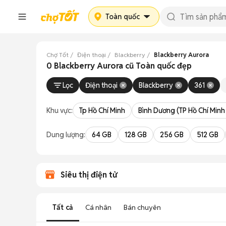
Toàn quốc
Chợ Tốt
Điện thoại
Blackberry
Blackberry Aurora
0 Blackberry Aurora cũ Toàn quốc đẹp
Lọc
Điện thoại
Blackberry
361
Khu vực:
Tp Hồ Chí Minh
Bình Dương (TP Hồ Chí Minh
Dung lượng:
64 GB
128 GB
256 GB
512 GB
Siêu thị điện tử
Tất cả
Cá nhân
Bán chuyên