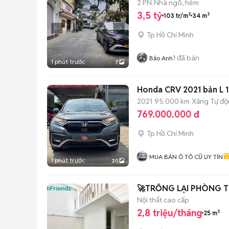
2 PN
Nhà ngõ, hẻm
3,5 tỷ
103 tr/m²
34 m²
Tp Hồ Chí Minh
1
đã bán
Bảo Anh
1 phút trước
7
H
2021
95.000 km
Xăng
Tự đ
769.000.000 đ
Tp Hồ Chí Minh
MUA BÁN Ô TÔ CŨ UY TÍN
1 phút trước
20
🚀TRỐNG LẠI PHÒNG T
Nội thất cao cấp
2,8 triệu/tháng
25 m²