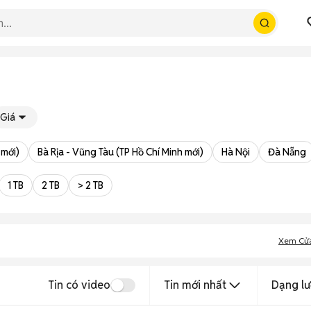
Giá
 mới)
Bà Rịa - Vũng Tàu (TP Hồ Chí Minh mới)
Hà Nội
Đà Nẵng
1 TB
2 TB
> 2 TB
Xem Cử
Tin có video
Tin mới nhất
Dạng lư