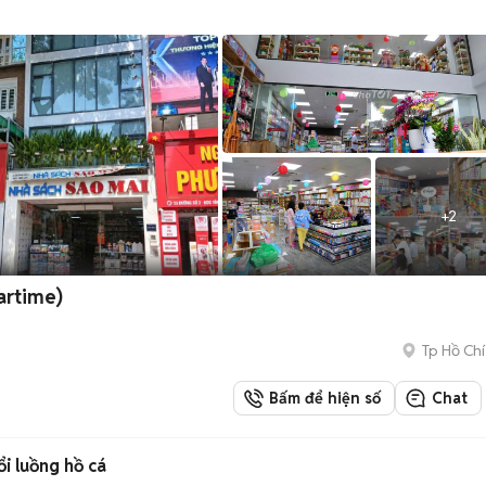
+
2
artime)
Tp Hồ Chí
Bấm để hiện số
Chat
 luồng hồ cá