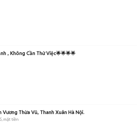
Tuyển Phụ Bếp Nóng ,Lạnh , Không Cần Thử Việc🌟🌟🌟🌟
h Vương Thừa Vũ, Thanh Xuân Hà Nội.
, mặt tiền