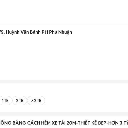
2PN 2VS, Huỳnh Văn Bánh P11 Phú Nhuận
1 TB
2 TB
> 2 TB
HỒNG BÀNG CÁCH HẺM XE TẢI 20M-THIẾT KẾ ĐEP-HƠN 3 T