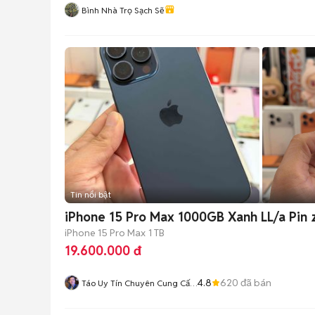
Bình Nhà Trọ Sạch Sẽ
Tin nổi bật
iPhone 15 Pro Max 1000GB Xanh LL/a Pin 
iPhone 15 Pro Max
1 TB
19.600.000 đ
4.8
620
đã bán
Táo Uy Tín Chuyên Cung Cấp
Sỉ Và Lẻ Tuyển Công Tác Viên