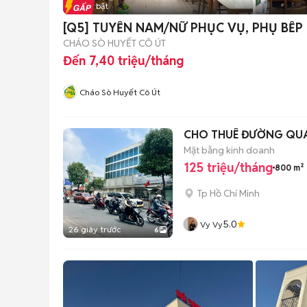
Tin nổi bật
[Q5] TUYỂN NAM/NỮ PHỤC VỤ, PHỤ BẾP
CHÁO SÒ HUYẾT CÔ ÚT
Đến 7,40 triệu/tháng
Cháo Sò Huyết Cô Út
CHO THUÊ ĐƯỜNG QUA
Mặt bằng kinh doanh
125 triệu/tháng
800 m²
Tp Hồ Chí Minh
5.0
Vy Vy
26 giây trước
6