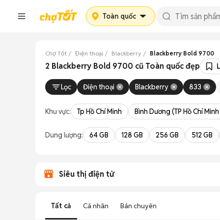
Toàn quốc
Chợ Tốt
Điện thoại
Blackberry
Blackberry Bold 9700
2 Blackberry Bold 9700 cũ Toàn quốc đẹp
Lọc
Điện thoại
Blackberry
833
Khu vực:
Tp Hồ Chí Minh
Bình Dương (TP Hồ Chí Minh
Dung lượng:
64 GB
128 GB
256 GB
512 GB
Siêu thị điện tử
Tất cả
Cá nhân
Bán chuyên