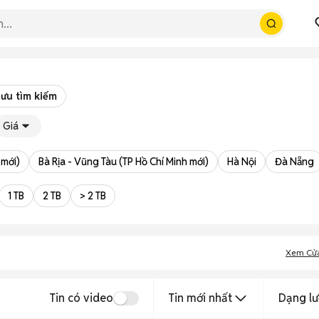
Lưu tìm kiếm
Giá
 mới)
Bà Rịa - Vũng Tàu (TP Hồ Chí Minh mới)
Hà Nội
Đà Nẵng
1 TB
2 TB
> 2 TB
Xem Cử
Tin có video
Tin mới nhất
Dạng lư