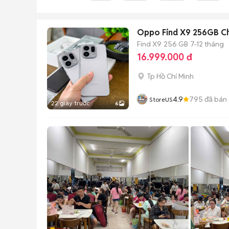
Oppo Find X9 256GB C
Find X9
256 GB
7-12 tháng
16.999.000 đ
Tp Hồ Chí Minh
4.9
795
đã bán
StoreUS
22 giây trước
6