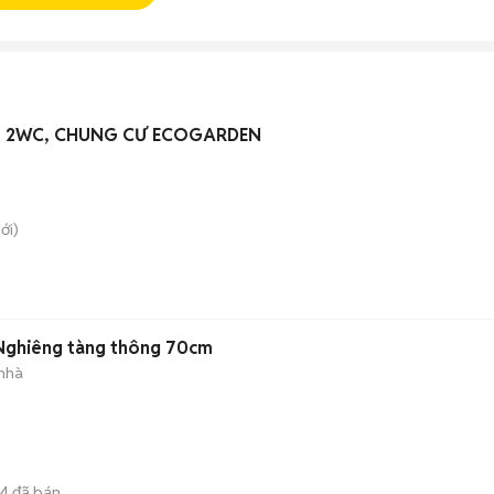
N 2WC, CHUNG CƯ ECOGARDEN
ới)
 Nghiêng tàng thông 70cm
 nhà
4
đã bán