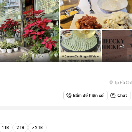
+
2
Tp Hồ Chí
Bấm để hiện số
Chat
1 TB
2 TB
> 2 TB