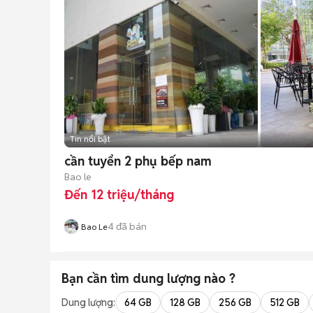
Tin nổi bật
cần tuyển 2 phụ bếp nam
Bao le
Đến 12 triệu/tháng
4
đã bán
Bao Le
Bạn cần tìm
dung lượng
nào ?
Dung lượng:
64 GB
128 GB
256 GB
512 GB