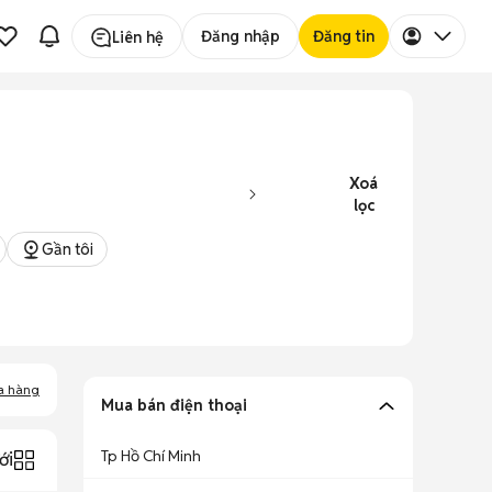
Đăng nhập
Đăng tin
Liên hệ
Xoá
lọc
Gần tôi
a hàng
Mua bán điện thoại
Tp Hồ Chí Minh
ới