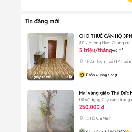
Tin đăng mới
CHO THUÊ CĂN HỘ 3P
3 PN
Hướng Nam
Chung cư
5 triệu/tháng
66 m²
Thừa Thiên Huế
(
TP Huế
m
Đ
Đoàn Quang Công
21 giây trước
8
Mai vàng giảo Thủ Đức
Đã sử dụng
Cây cảnh trong
250.000 đ
Tp Hồ Chí Minh
4.9
3
Cây Kiểng Giá Rẻ LT1