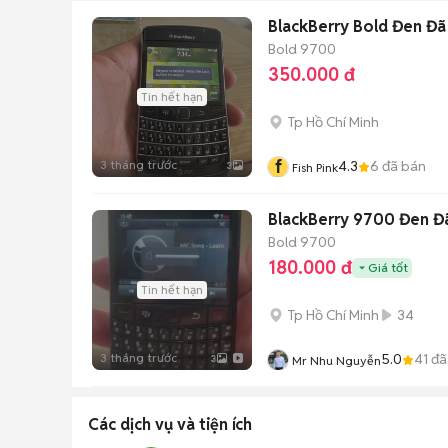
BlackBerry Bold Đen Đã
Bold 9700
350.000 đ
Tin hết hạn
Tp Hồ Chí Minh
f
3 tháng trước
4.3
6
đã bán
3
Fish Pink
BlackBerry 9700 Đen Đ
Bold 9700
180.000 đ
Giá tốt
Tin hết hạn
Tp Hồ Chí Minh
34
3 tháng trước
5.0
41
đã
3
Mr Nhu Nguyễn
Các dịch vụ và tiện ích