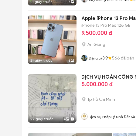
21 giây trước
1
Apple iPhone 13 Pro Ma
iPhone 13 Pro Max
128 GB
9.500.000 đ
An Giang
3.9
566
đã bán
Đặng Lý
21 giây trước
6
DỊCH VỤ HOÀN CÔNG N
5.000.000 đ
Tp Hồ Chí Minh
Dịch Vụ Pháp Lý Nhà Đất Sài
22 giây trước
4
Gòn