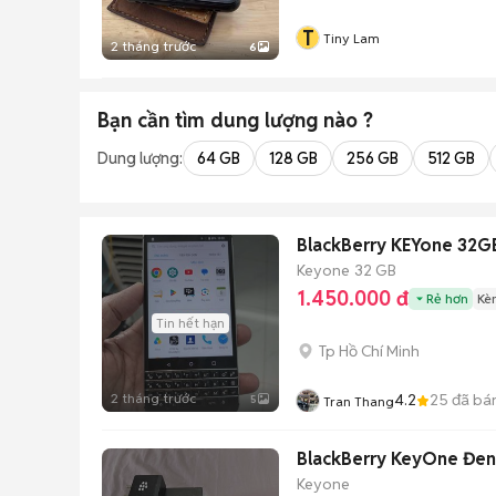
T
Tiny Lam
2 tháng trước
6
Bạn cần tìm
dung lượng
nào ?
Dung lượng:
64 GB
128 GB
256 GB
512 GB
BlackBerry KEYone 32G
Keyone
32 GB
1.450.000 đ
Rẻ hơn
Kè
Tin hết hạn
Tp Hồ Chí Minh
2 tháng trước
4.2
25
đã bá
5
Tran Thang
BlackBerry KeyOne Đen
Keyone