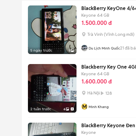
BlackBerry KeyOne 4/6
Keyone
64 GB
1.500.000 đ
Trà Vinh
(
Vĩnh Long
mới)
21
đã bá
Du Lịch Minh Quốc
5 ngày trước
5
Blackberry Key One 4
Keyone
64 GB
1.600.000 đ
Hà Nội
128
M
Minh Khang
2 tuần trước
6
BlackBerry Keyone Đen
Keyone