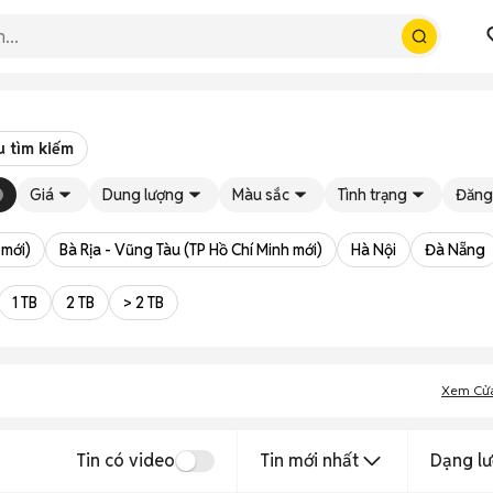
u tìm kiếm
Giá
Dung lượng
Màu sắc
Tình trạng
Đăng
 mới)
Bà Rịa - Vũng Tàu (TP Hồ Chí Minh mới)
Hà Nội
Đà Nẵng
1 TB
2 TB
> 2 TB
Xem Cử
Tin có video
Tin mới nhất
Dạng lư