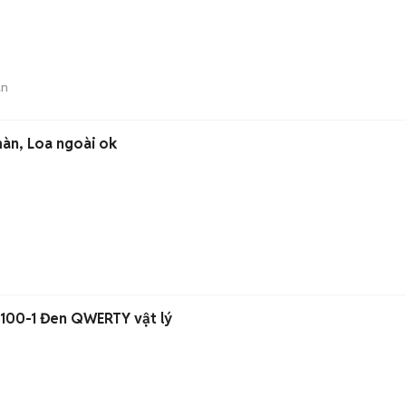
án
àn, Loa ngoài ok
100-1 Đen QWERTY vật lý