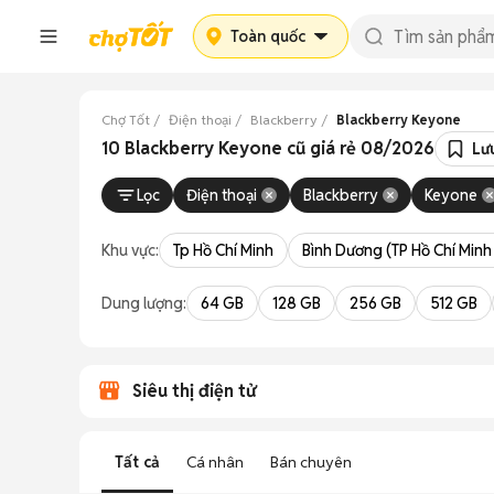
Toàn quốc
Chợ Tốt
Điện thoại
Blackberry
Blackberry Keyone
10 Blackberry Keyone cũ giá rẻ 08/2026
Lư
Lọc
Điện thoại
Blackberry
Keyone
Khu vực:
Tp Hồ Chí Minh
Bình Dương (TP Hồ Chí Minh
Dung lượng:
64 GB
128 GB
256 GB
512 GB
Siêu thị điện tử
Tất cả
Cá nhân
Bán chuyên