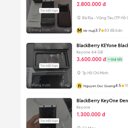
2.800.000 đ
Tin hết hạn
Bà Rịa - Vũng Tàu
(
TP Hồ 
M
2 tháng trước
3.7
83
đã bán
6
Mr Huệ
BlackBerry KEYone Blac
Keyone
64 GB
3.600.000 đ
Giá tốt
Tin hết hạn
Tp Hồ Chí Minh
n
3 tháng trước
4.5
1
4
Nguyen Duc Quang
BlackBerry KeyOne Đen
Keyone
1.300.000 đ
Tin hết hạn