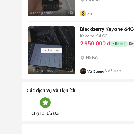
Cà Mau
S
3 tháng trước
2
Sol
Blackberry Keyone 64G
Keyone
64 GB
2.950.000 đ
Rẻ hơn
Kè
Tin hết hạn
Hà Nội
3 tháng trước
8
đã bán
5
Vũ Quang
Các dịch vụ và tiện ích
Chợ Tốt Ưu Đãi