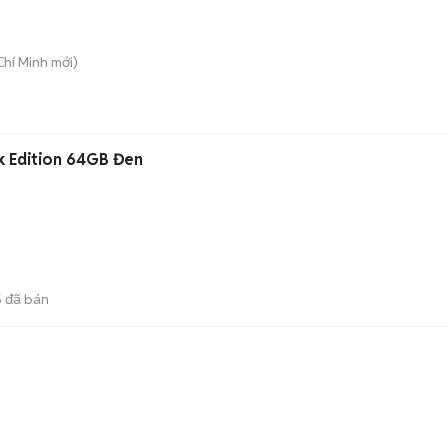
Chí Minh
mới)
k Edition 64GB Đen
5
đã bán