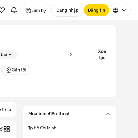
Đăng nhập
Đăng tin
Liên hệ
Xoá
 bởi
lọc
Gần tôi
a hàng
Mua bán điện thoại
Tp Hồ Chí Minh
ới