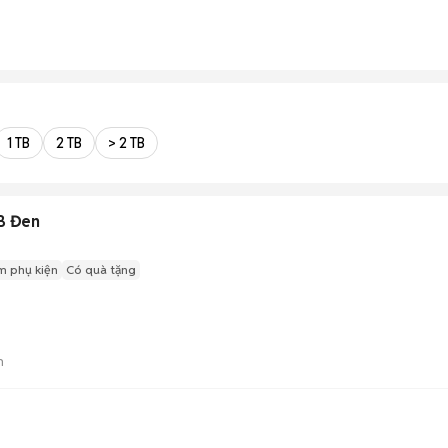
1 TB
2 TB
> 2 TB
B Đen
m phụ kiện
Có quà tặng
n