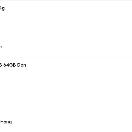
4g
n
GB 64GB Đen
 Hỏng