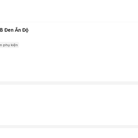
B Đen Ấn Độ
m phụ kiện