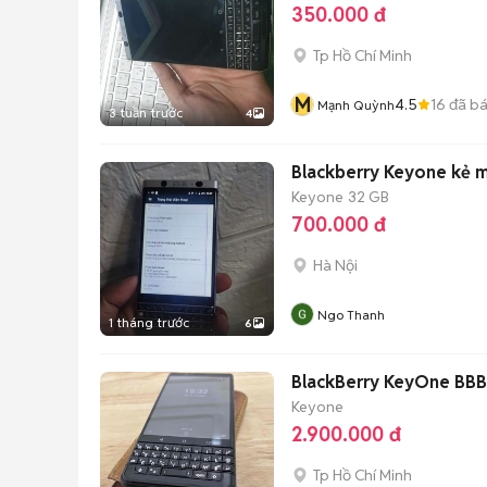
350.000 đ
Tp Hồ Chí Minh
M
4.5
16
đã b
Mạnh Quỳnh
3 tuần trước
4
Blackberry Keyone kẻ m
Keyone
32 GB
700.000 đ
Hà Nội
Ngo Thanh
1 tháng trước
6
BlackBerry KeyOne BBB
Keyone
2.900.000 đ
Tp Hồ Chí Minh