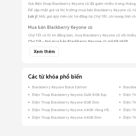
Giá điện thoại Blackberry Keyone cũ đã giảm nhiều trong tháng 
Để cập nhật giá và thị trường mua bán Blackberry Keyone cũ, 
Lưu ý:
Mức giá dựa trên các tin đăng tại Chợ Tốt, chỉ mang tính c
Mua bán Blackberry Keyone cũ
Chợ Tốt có 10 tin đăng bán, mua Blackberry Keyone cũ với nhiề
Chợ Tốt - Nơi mua bán Blackberry Keyone cũ giá tốt nhất!
Xem thêm
Các từ khóa phổ biến
Blackberry Keyone Black Edition
Blackbe
Điện Thoại Blackberry Keyone Dưới 8GB Bạc
Điện T
Điện Thoại Blackberry Keyone 8GB Đen
Điện T
Điện Thoại Blackberry Keyone 64GB Vàng Hồng
Điện T
Điện Thoại Blackberry Keyone 64GB Đen
Điện T