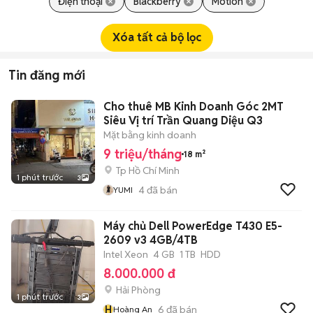
Điện thoại
Blackberry
Motion
Xóa tất cả bộ lọc
Tin đăng mới
Cho thuê MB Kinh Doanh Góc 2MT
Siêu Vị trí Trần Quang Diệu Q3
Mặt bằng kinh doanh
9 triệu/tháng
18 m²
Tp Hồ Chí Minh
1 phút trước
3
4
đã bán
YUMI
Máy chủ Dell PowerEdge T430 E5-
2609 v3 4GB/4TB
Intel Xeon
4 GB
1 TB
HDD
8.000.000 đ
Hải Phòng
1 phút trước
3
H
6
đã bán
Hoàng An