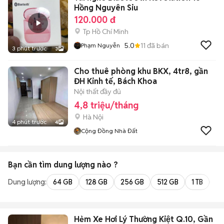
Hồng Nguyên Siu
120.000 đ
Tp Hồ Chí Minh
5.0
11
đã bán
Phạm Nguyễn
3 phút trước
3
Cho thuê phòng khu BKX, 4tr8, gần
ĐH Kinh tế, Bách Khoa
Nội thất đầy đủ
4,8 triệu/tháng
Hà Nội
4 phút trước
4
Cộng Đồng Nhà Đất
Bạn cần tìm
dung lượng
nào ?
Dung lượng:
64 GB
128 GB
256 GB
512 GB
1 TB
2 
Hẻm Xe Hơi Lý Thường Kiệt Q.10, Gần