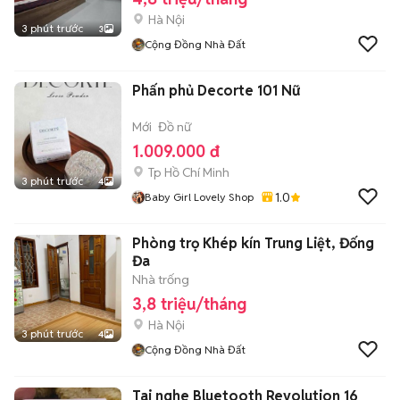
Hà Nội
3 phút trước
3
Cộng Đồng Nhà Đất
Phấn phủ Decorte 101 Nữ
Mới
Đồ nữ
1.009.000 đ
Tp Hồ Chí Minh
3 phút trước
4
1.0
Baby Girl Lovely Shop
Phòng trọ Khép kín Trung Liệt, Đống
Đa
Nhà trống
3,8 triệu/tháng
Hà Nội
3 phút trước
4
Cộng Đồng Nhà Đất
Tai nghe Bluetooth Revolution 16