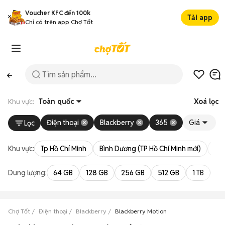
Voucher KFC đến 100k
Tải app
Chỉ có trên app Chợ Tốt
Khu vực:
Toàn quốc
Xoá lọc
Điện thoại
Blackberry
365
Giá
Lọc
Khu vực:
Tp Hồ Chí Minh
Bình Dương (TP Hồ Chí Minh mới)
Bà 
Dung lượng:
64 GB
128 GB
256 GB
512 GB
1 TB
2 
Chợ Tốt
Điện thoại
Blackberry
Blackberry Motion