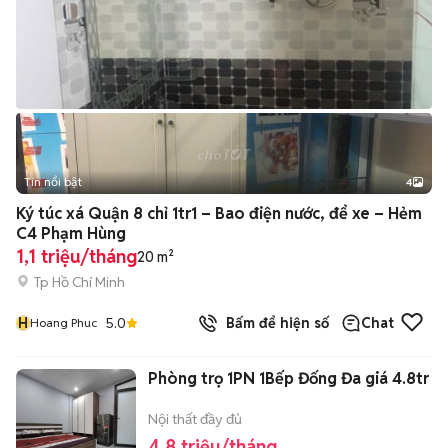
Tin nổi bật
4
Ký túc xá Quận 8 chỉ 1tr1 – Bao điện nước, để xe – Hẻm
C4 Phạm Hùng
1,1 triệu/tháng
20 m²
Tp Hồ Chí Minh
H
5.0
Bấm để hiện số
Chat
Hoang Phuc
Phòng trọ 1PN 1Bếp Đống Đa giá 4.8tr
Nội thất đầy đủ
4,8 triệu/tháng