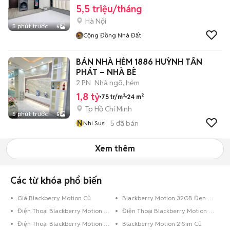
5,5 triệu/tháng
Hà Nội
5 phút trước
5
Cộng Đồng Nhà Đất
BÁN NHÀ HẺM 1886 HUỲNH TẤN
PHÁT – NHÀ BÈ
2 PN
Nhà ngõ, hẻm
1,8 tỷ
75 tr/m²
24 m²
Tp Hồ Chí Minh
5 phút trước
5
N
5
đã bán
Nhi Susi
Xem thêm
Các từ khóa phổ biến
Giá Blackberry Motion Cũ
Blackberry Motion 32GB Đen Quốc Tế
Điện Thoại Blackberry Motion 32GB Xám
Điện Thoại Blackberry Motion 32GB Đen Bóng
Điện Thoại Blackberry Motion 32GB Đen
Blackberry Motion 2 Sim Cũ