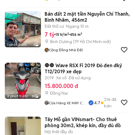
Bán đất 2 mặt tiền Nguyễn Chí Thanh,
Bình Nhâm, 456m2
Đất thổ cư
Ngang 10 m
7 tỷ
15 tr/m²
456 m²
Bình Dương
(
TP Hồ Chí Minh
mới)
1 phút trước
3
Cộng Đồng Nhà Đất
🛑🛑 Wave RSX Fi 2019 Đỏ đen đký
T12/2019 xe đẹp
2019
Xe số
Đã sử dụng
15.800.000 đ
Đồng Nai
2 phút trước
10
216
đã
4.7
Cửa Hàng XE MÁY CŨ
bán
THÀNH MỸ
Tây Mỗ gần VINsmart- Cho thuê
phòng 30m2, khép kín, đầy đủ đồ
Nội thất đầy đủ