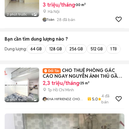
3 triệu/tháng
30 m²
Hà Nội
2 phút trước
5
28
đã bán
Toàn
Bạn cần tìm
dung lượng
nào ?
Dung lượng:
64 GB
128 GB
256 GB
512 GB
1 TB
2 
CHO THUÊ PHÒNG GÁC
CAO NGAY NGUYỄN ẢNH THỦ GẦN
TÔ KÝ
2,3 triệu/tháng
25 m²
Tp Hồ Chí Minh
4
đã
5.0
KHA HIFRIENDZ CHO
2 phút trước
7
bán
THUÊ PHÒNG GIÁ RẺ
KHU VỰC GÒ VẤP - Q12
- TÂN BÌNH