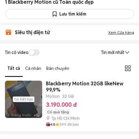
1 Blackberry Motion cũ Toàn quốc đẹp
Lưu tìm kiếm
Siêu thị điện tử
Xem Cửa hàng
Tin có video
Tin mới nhất
Tất cả
Cá nhân
Bán chuyên
Blackberry Motion 32GB likeNew
99,9%
Motion
32 GB
Tin hết hạn
3.190.000 đ
Có quà tặng
2 tháng trước
6
Tp Hồ Chí Minh
4.8
399
đã bán