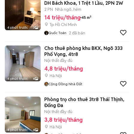
DH Bách Khoa, 1 Trệt 1 Lầu, 2PN 2W
2 PN
Nhà ngõ, hẻm
14 triệu/tháng
45 m²
Tp Hồ Chí Minh
4 phút trước
3
2
đã bán
Quốc Toán
Cho thuê phòng khu BKX, Ngõ 333
Phố Vọng, 4tr8
Nội thất đầy đủ
4,8 triệu/tháng
Hà Nội
4 phút trước
4
Cộng Đồng Nhà Đất
Phòng trọ cho thuê 3tr8 Thái Thịnh,
Đống Đa
Nội thất đầy đủ
3,8 triệu/tháng
Hà Nội
4 phút trước
4