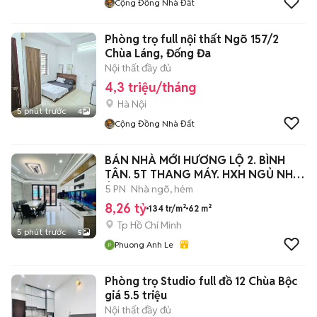
Cộng Đồng Nhà Đất
Phòng trọ full nội thất Ngõ 157/2
Chùa Láng, Đống Đa
Nội thất đầy đủ
4,3 triệu/tháng
Hà Nội
5 phút trước
4
Cộng Đồng Nhà Đất
BÁN NHÀ MỚI HƯƠNG LỘ 2. BÌNH
TÂN. 5T THANG MÁY. HXH NGỦ NHÀ.
Ở NGAY
5 PN
Nhà ngõ, hẻm
8,26 tỷ
134 tr/m²
62 m²
Tp Hồ Chí Minh
5 phút trước
5
Phuong Anh Le
Phòng trọ Studio full đồ 12 Chùa Bộc
giá 5.5 triệu
Nội thất đầy đủ