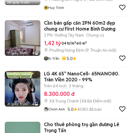
28 giây trước
H
Huy Trịnh
Cần bán gấp căn 2PN 60m2 đẹp
chung cư First Home Bình Dương
2 PN
Hướng Tây Nam
Chung cư
1,42 tỷ
24 tr/m²
60 m²
Phường Hưng Định
(
P. Thuận An
mới)
31 giây trước
9
5.0
Bi Trần
LG 4K 65" NanoCell- 65NANO80.
Tràn Viền 2020 - 99%
Trên 64 inch
3 tháng
8.300.000 đ
Xã Trung Chánh
(
Xã Bà Điểm
mới)
31 giây trước
6
5.0
4080
đã bán
Chinh Anh
Cho thuê phòng trọ gần đường Lê
Trọng Tấn