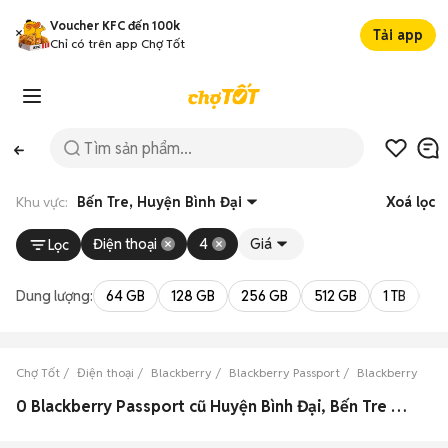
Voucher KFC đến 100k
Tải app
Chỉ có trên app Chợ Tốt
Khu vực:
Bến Tre, Huyện Bình Đại
Xoá lọc
Điện thoại
4
Giá
Lọc
Dung lượng:
64 GB
128 GB
256 GB
512 GB
1 TB
2 
Chợ Tốt
Điện thoại
Blackberry
Blackberry Passport
Blackberry Pass
0 Blackberry Passport cũ Huyện Bình Đại, Bến Tre đẹp