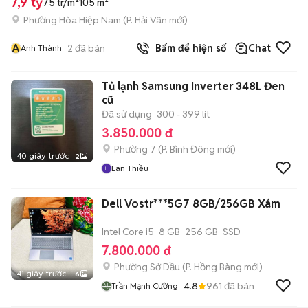
7,9 tỷ
75 tr/m²
105 m²
Phường Hòa Hiệp Nam
(
P. Hải Vân
mới)
A
2
đã bán
Bấm để hiện số
Chat
Anh Thành
Tủ lạnh Samsung Inverter 348L Đen
cũ
Đã sử dụng
300 - 399 lít
3.850.000 đ
Phường 7
(
P. Bình Đông
mới)
40 giây trước
2
Lan Thiều
Dell Vostr***5G7 8GB/256GB Xám
Intel Core i5
8 GB
256 GB
SSD
7.800.000 đ
Phường Sở Dầu
(
P. Hồng Bàng
mới)
41 giây trước
6
4.8
961
đã bán
Trần Mạnh Cường