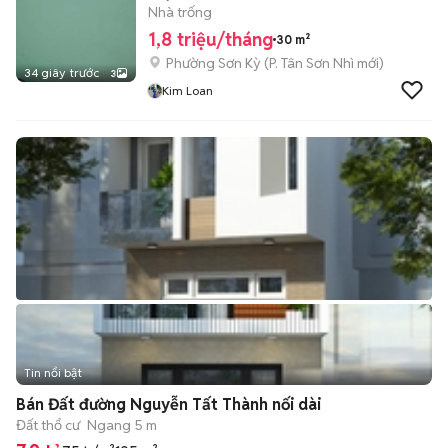
Nhà trống
1,8 triệu/tháng
30 m²
Phường Sơn Kỳ
(
P. Tân Sơn Nhì
mới)
34 giây trước
3
Kim Loan
Tin nổi bật
Bán Đất đường Nguyễn Tất Thành nối dài
Đất thổ cư
Ngang 5 m