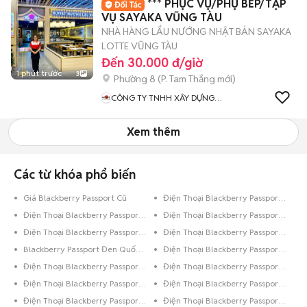
*** PHỤC VỤ/PHỤ BẾP/TẠP
VỤ SAYAKA VŨNG TÀU
NHÀ HÀNG LẨU NƯỚNG NHẬT BẢN SAYAKA
LOTTE VŨNG TÀU
Đến 30.000 đ/giờ
1 phút trước
3
Phường 8
(
P. Tam Thắng
mới)
CÔNG TY TNHH XÂY DỰNG
VÀ DỊCH VỤ SHO VIỆT NAM
Xem thêm
Các từ khóa phổ biến
Giá Blackberry Passport Cũ
Điện Thoại Blackberry Passport Vàng
Điện Thoại Blackberry Passport Trên 256GB Trắng
Điện Thoại Blackberry Passport Trên 256GB Bạc
Điện Thoại Blackberry Passport Dưới 8GB Đen
Điện Thoại Blackberry Passport Dưới 8GB Bạc
Blackberry Passport Đen Quốc Tế
Điện Thoại Blackberry Passport Đen
Điện Thoại Blackberry Passport Bạc
Điện Thoại Blackberry Passport 8GB Đen Bóng
Điện Thoại Blackberry Passport 8GB Đen
Điện Thoại Blackberry Passport 8GB Bạc
Điện Thoại Blackberry Passport 64GB Xám
Điện Thoại Blackberry Passport 64GB Đen Bóng