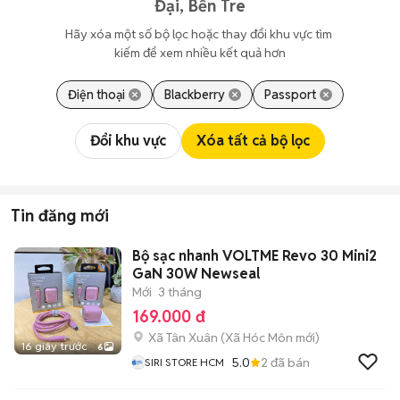
Đại, Bến Tre
Hãy xóa một số bộ lọc hoặc thay đổi khu vực tìm 
kiếm để xem nhiều kết quả hơn
Điện thoại
Blackberry
Passport
Đổi khu vực
Xóa tất cả bộ lọc
Tin đăng mới
Bộ sạc nhanh VOLTME Revo 30 Mini2
GaN 30W Newseal
Mới
3 tháng
169.000 đ
Xã Tân Xuân
(
Xã Hóc Môn
mới)
16 giây trước
6
5.0
2
đã bán
SIRI STORE HCM