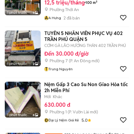
12,5 triệu/tháng
100 m²
Phường Thới An
1 phút trước
5
A
2
đã bán
A Hưng
TUYỂN 5 NHÂN VIÊN PHỤC VỤ 402
TRẦN PHÚ QUẬN 5
CƠM GÀ LÃO HƯƠNG THÂN 402 TRẦN PHÚ
Đến 30.000 đ/giờ
Phường 7
(
P. An Đông
mới)
1 phút trước
2
T
Trung Nguyên
Nệm Gấp 3 Cao Su Non Giao Hỏa tốc
2h Miễn Phí
Mới
Khác
630.000 đ
Phường 1
(
P. Vườn Lài
mới)
1 phút trước
6
Đ
5.0
Đại Lý Nệm Giá Rẻ