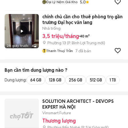
5.0
Đại Lý Nệm Giá Kho
chính chủ cần cho thuê phòng trọ gần
trường Đại học văn lang
Nhà trống
3,5 triệu/tháng
40 m²
Phường 13
(
P. Bình Lợi Trung
mới)
28 giây trước
3
T
7
đã bán
Thanh Thuý Trần
Bạn cần tìm
dung lượng
nào ?
Dung lượng:
64 GB
128 GB
256 GB
512 GB
1 TB
2 
SOLUTION ARCHITECT - DEVOPS
EXPERT HÀ NỘI
Vinsmart Future
Thương lượng
Phường Bến Nghé
(
P. Sài Gòn
mới)