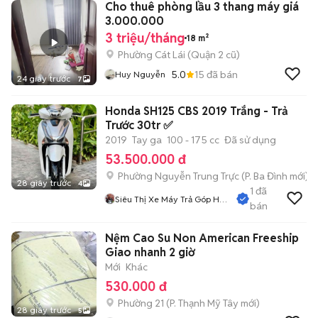
Cho thuê phòng lầu 3 thang máy giá
3.000.000
3 triệu/tháng
18 m²
Phường Cát Lái (Quận 2 cũ)
5.0
15
đã bán
Huy Nguyễn
24 giây trước
7
Honda SH125 CBS 2019 Trắng - Trả
Trước 30tr ✅
2019
Tay ga
100 - 175 cc
Đã sử dụng
53.500.000 đ
Phường Nguyễn Trung Trực
(
P. Ba Đình
mới)
28 giây trước
4
1
đã
Siêu Thị Xe Máy Trả Góp Hà
bán
Nội
Nệm Cao Su Non American Freeship
Giao nhanh 2 giờ
Mới
Khác
530.000 đ
Phường 21
(
P. Thạnh Mỹ Tây
mới)
28 giây trước
5