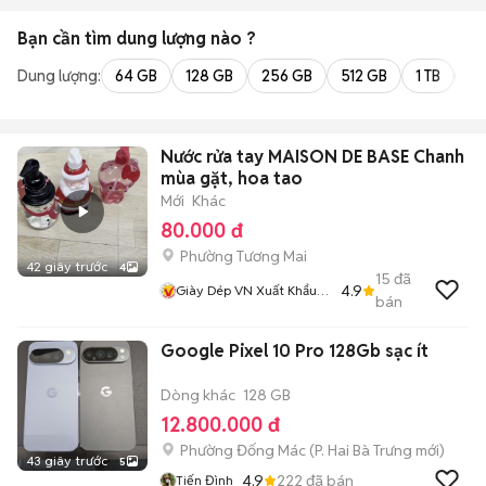
Bạn cần tìm
dung lượng
nào ?
Dung lượng:
64 GB
128 GB
256 GB
512 GB
1 TB
2 
Nước rửa tay MAISON DE BASE Chanh
mùa gặt, hoa tao
Mới
Khác
80.000 đ
Phường Tương Mai
42 giây trước
4
15
đã
4.9
Giày Dép VN Xuất Khẩu
bán
Chính Hãng Giá Rẻ
Google Pixel 10 Pro 128Gb sạc ít
Dòng khác
128 GB
12.800.000 đ
Phường Đống Mác
(
P. Hai Bà Trưng
mới)
43 giây trước
5
4.9
222
đã bán
Tiến Đình