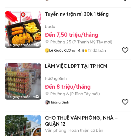
Tuyễn nv trộn mì 30k 1 tiếng
badu
Đến 7,50 triệu/tháng
Phường 25
(
P. Thạnh Mỹ Tây
mới)
44 giây trước
1
l
4.8
12
đã bán
Lê Quốc Cường
LÀM VIỆC LĐPT TẠI TP.HCM
Hương Binh
Đến 8 triệu/tháng
Phường 6
(
P. Bình Tây
mới)
44 giây trước
2
Hương Binh
CHO THUÊ VĂN PHÒNG, NHÀ –
QUẬN 12
Văn phòng
Hoàn thiện cơ bản