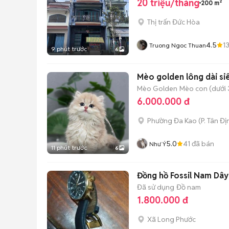
20 triệu/tháng
200 m²
Thị trấn Đức Hòa
4.5
1
Truong Ngoc Thuan
9 phút trước
6
Mèo golden lông dài si
Mèo Golden
Mèo con (dưới 
6.000.000 đ
Phường Đa Kao
(
P. Tân Đị
5.0
41
đã bán
Như Ý
11 phút trước
6
Đồng hồ Fossil Nam Dây
Đã sử dụng
Đồ nam
1.800.000 đ
Xã Long Phước