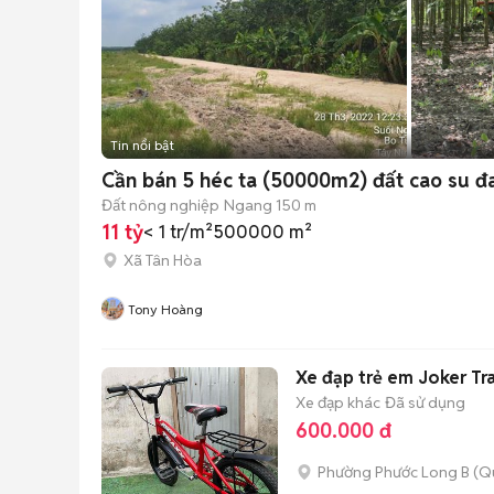
Tin nổi bật
Cần bán 5 héc ta (50000m2) đất cao su đa
Đất nông nghiệp
Ngang 150 m
11 tỷ
< 1 tr/m²
500000 m²
Xã Tân Hòa
Tony Hoàng
Xe đạp trẻ em Joker Tr
Xe đạp khác
Đã sử dụng
600.000 đ
Phường Phước Long B (Q