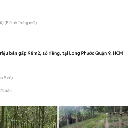
ũ)
(
P. Bình Trưng
mới)
riệu bán gấp 98m2, sổ riêng, tại Long Phước Quận 9, HCM
n 9 cũ)
đã bán