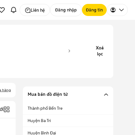
Đăng nhập
Đăng tin
Liên hệ
Xoá
lọc
a hàng
Mua bán đồ điện tử
Thành phố Bến Tre
ới
Huyện Ba Tri
Huyện Bình Đại