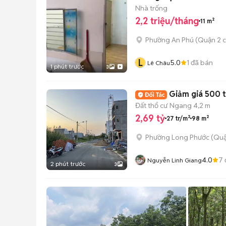
Nhà trống
2,2 triệu/tháng
11 m²
Phường An Phú (Quận 2 c
L
5.0
1
đã bán
Lê Châu
1 phút trước
3
Giảm giá 500 t
Đất thổ cư
Ngang 4,2 m
2,69 tỷ
27 tr/m²
98 m²
Phường Long Phước (Quậ
4.0
7
Nguyễn Linh Giang
2 phút trước
3