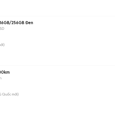
F 16GB/256GB Đen
SD
ới)
000km
n
ú Quốc
mới)