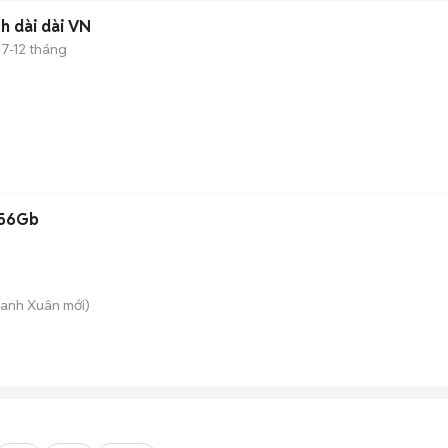
bh dài dài VN
7-12 tháng
256Gb
hanh Xuân
mới)