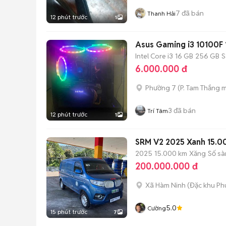
7
đã bán
Thanh Hải
12 phút trước
1
Asus Gaming i3 10100
Intel Core i3
16 GB
256 GB
S
6.000.000 đ
Phường 7
(
P. Tam Thắng
m
3
đã bán
Trí Tâm
12 phút trước
1
SRM V2 2025 Xanh 15.
2025
15.000 km
Xăng
Số sà
200.000.000 đ
Xã Hàm Ninh
(
Đặc khu Ph
5.0
Cường
15 phút trước
7