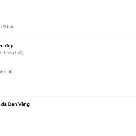
3
đã bán
êu đẹp
3 tháng tuổi)
nh
mới)
 da Đen Vàng