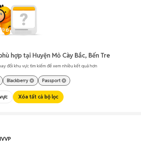
phù hợp tại Huyện Mỏ Cày Bắc, Bến Tre
hay đổi khu vực tìm kiếm để xem nhiều kết quả hơn
Blackberry
Passport
 vực
Xóa tất cả bộ lọc
 NVVP