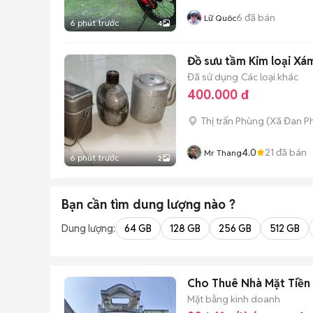
6
đã bán
Lữ Quôc
6 phút trước
4
Đồ sưu tầm Kim loại Xá
Đã sử dụng
Các loại khác
400.000 đ
Thị trấn Phùng
(
Xã Đan P
4.0
21
đã bán
Mr Thang
6 phút trước
2
Bạn cần tìm
dung lượng
nào ?
Dung lượng:
64 GB
128 GB
256 GB
512 GB
Cho Thuê Nhà Mặ
Mặt bằng kinh doanh