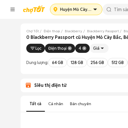
Huyện Mỏ Cày Bắc
Chợ Tốt
Điện thoại
Blackberry
Blackberry Passport
Bl
0 Blackberry Passport cũ Huyện Mỏ Cày Bắc, B
Lọc
Điện thoại
4
Giá
Dung lượng:
64 GB
128 GB
256 GB
512 GB
Siêu thị điện tử
Tất cả
Cá nhân
Bán chuyên