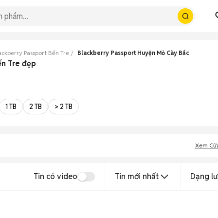
ackberry Passport Bến Tre
Blackberry Passport Huyện Mỏ Cày Bắc
ến Tre đẹp
1 TB
2 TB
> 2 TB
Xem Cử
Tin có video
Tin mới nhất
Dạng lư