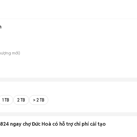
m
hượng
mới)
1 TB
2 TB
> 2 TB
t Tiền 824 ngay chợ Đức Hoà có hỗ trợ chi phí cải tạo