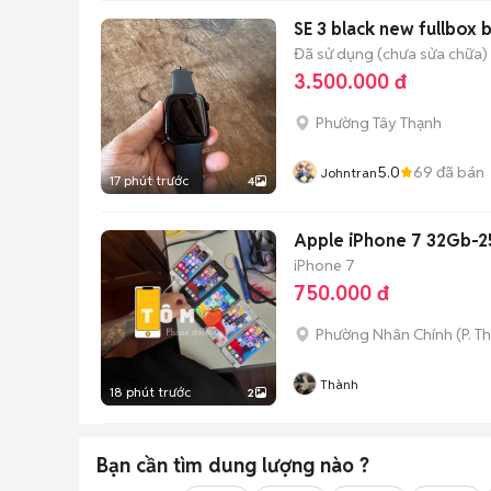
SE 3 black new fullbox 
Đã sử dụng (chưa sửa chữa)
3.500.000 đ
Phường Tây Thạnh
5.0
69
đã bán
Johntran
17 phút trước
4
Apple iPhone 7 32Gb-
iPhone 7
750.000 đ
Phường Nhân Chính
(
P. T
Thành
18 phút trước
2
Bạn cần tìm
dung lượng
nào ?