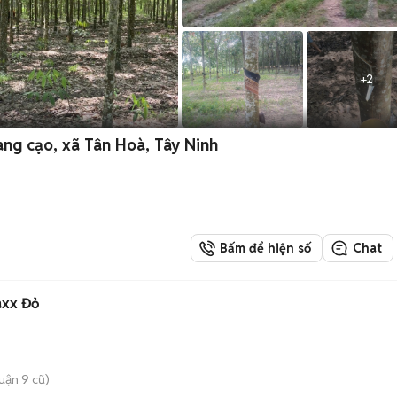
+
2
ng cạo, xã Tân Hoà, Tây Ninh
Bấm để hiện số
Chat
axx Đỏ
uận 9 cũ)