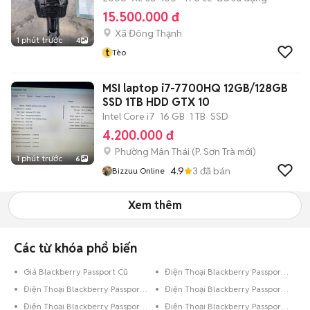
15.500.000 đ
Xã Đông Thạnh
1 phút trước
4
t
Tèo
MSI laptop i7-7700HQ 12GB/128GB
SSD 1TB HDD GTX 10
Intel Core i7
16 GB
1 TB
SSD
4.200.000 đ
Phường Mân Thái
(
P. Sơn Trà
mới)
1 phút trước
6
4.9
3
đã bán
Bizzuu Online
Xem thêm
Các từ khóa phổ biến
Giá Blackberry Passport Cũ
Điện Thoại Blackberry Passport Vàng
Điện Thoại Blackberry Passport Trên 256GB Trắng
Điện Thoại Blackberry Passport Trên 256GB Bạc
Điện Thoại Blackberry Passport Dưới 8GB Đen
Điện Thoại Blackberry Passport Dưới 8GB Bạc