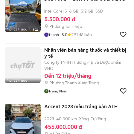
Intel Core i5
8 GB
512 GB
SSD
5.500.000 đ
Phường Tam Hiệp
1 phút trước
6
5.0
291
đã bán
Thanh
Nhân viên bán hàng thuốc và thiết bị
y tế
Công ty TNHH THương mại và Dược phẩm
VHC
Đến 12 triệu/tháng
1 phút trước
Phường Thanh Xuân Trung
Trang Phan
Accent 2023 màu trắng bản ATH
2023
40.000 km
Xăng
Tự động
455.000.000 đ