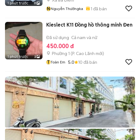
Xã Bà Điểm
1 phút trước
11
N
1
đã bán
Nguyễn Thưởngka
Kieslect K11 Đồng hồ thông minh Đen
Đã sử dụng
Cả nam và nữ
450.000 đ
Phường 1
(
P. Cao Lãnh
mới)
1 phút trước
2
T
5.0
10
đã bán
Toàn Em