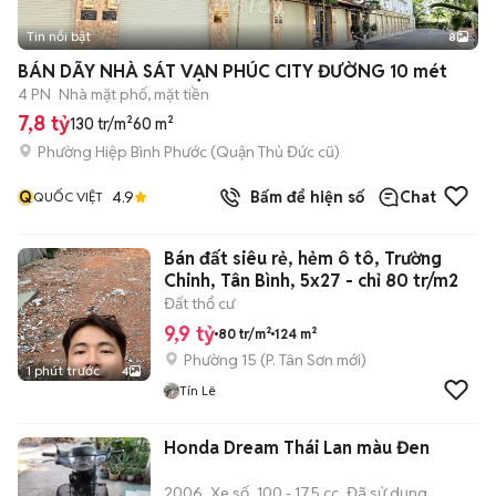
Tin nổi bật
8
+
2
BÁN DÃY NHÀ SÁT VẠN PHÚC CITY ĐƯỜNG 10 mét
4 PN
Nhà mặt phố, mặt tiền
7,8 tỷ
130 tr/m²
60 m²
Phường Hiệp Bình Phước (Quận Thủ Đức cũ)
Q
4.9
Bấm để hiện số
Chat
QUỐC VIỆT
Bán đất siêu rẻ, hẻm ô tô, Trường
Chinh, Tân Bình, 5x27 - chỉ 80 tr/m2
Đất thổ cư
9,9 tỷ
80 tr/m²
124 m²
Phường 15
(
P. Tân Sơn
mới)
1 phút trước
4
Tín Lê
Honda Dream Thái Lan màu Đen
2006
Xe số
100 - 175 cc
Đã sử dụng