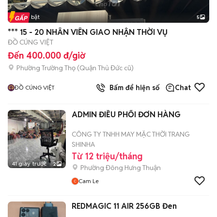
Tin nổi bật
5
*** 15 - 20 NHÂN VIÊN GIAO NHẬN THỜI VỤ
ĐỒ CÚNG VIỆT
Đến 400.000 đ/giờ
Phường Trường Thọ (Quận Thủ Đức cũ)
Bấm để hiện số
Chat
ĐỒ CÚNG VIỆT
ADMIN ĐIỀU PHỐI ĐƠN HÀNG
CÔNG TY TNHH MAY MẶC THỜI TRANG
SHINHA
Từ 12 triệu/tháng
41 giây trước
2
Phường Đông Hưng Thuận
Cam Le
REDMAGIC 11 AIR 256GB Đen