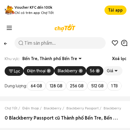
Voucher KFC đến 100k
Tải app
Chỉ có trên app Chợ Tốt
Khu vực:
Bến Tre, Thành phố Bến Tre
Xoá lọc
Điện thoại
Blackberry
56
Giá
Lọc
Dung lượng:
64 GB
128 GB
256 GB
512 GB
1 TB
2 
Chợ Tốt
Điện thoại
Blackberry
Blackberry Passport
Blackberry Pass
0 Blackberry Passport cũ Thành phố Bến Tre, Bến Tre đẹp