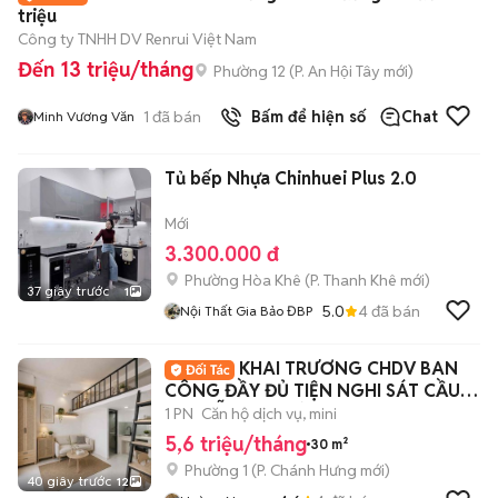
triệu
Công ty TNHH DV Renrui Việt Nam
Đến 13 triệu/tháng
Phường 12
(
P. An Hội Tây
mới)
1
đã bán
Bấm để hiện số
Chat
Minh Vương Văn
Tủ bếp Nhựa Chinhuei Plus 2.0
Mới
3.300.000 đ
Phường Hòa Khê
(
P. Thanh Khê
mới)
37 giây trước
1
5.0
4
đã bán
Nội Thất Gia Bảo ĐBP
KHAI TRƯƠNG CHDV BAN
CÔNG ĐẦY ĐỦ TIỆN NGHI SÁT CẦU
NGUYỄN VĂN CỪ
1 PN
Căn hộ dịch vụ, mini
5,6 triệu/tháng
30 m²
Phường 1
(
P. Chánh Hưng
mới)
40 giây trước
12