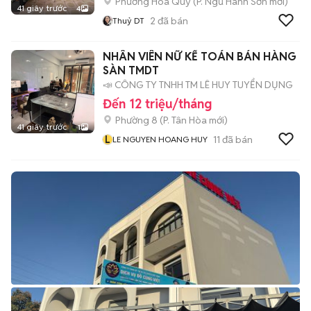
Phường Hoà Quý
(
P. Ngũ Hành Sơn
mới)
41 giây trước
4
2
đã bán
Thuỷ DT
NHÂN VIÊN NỮ KẾ TOÁN BÁN HÀNG
SÀN TMDT
📣 CÔNG TY TNHH TM LÊ HUY TUYỂN DỤNG
Đến 12 triệu/tháng
Phường 8
(
P. Tân Hòa
mới)
41 giây trước
1
L
11
đã bán
LE NGUYEN HOANG HUY