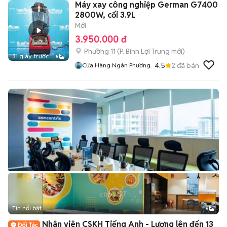
Máy xay công nghiệp German G7400
2800W, cối 3.9L
Mới
3.950.000 đ
Phường 11
(
P. Bình Lợi Trung
mới)
31 giây trước
5
4.5
2
đã bán
Cửa Hàng Ngân Phương
Tin nổi bật
6
+
2
Nhân viên CSKH Tiếng Anh - Lương lên đến 13