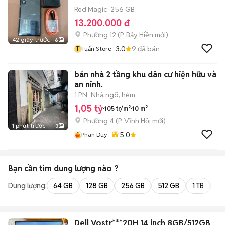
Red Magic
256 GB
13.200.000 đ
Phường 12
(
P. Bảy Hiền
mới)
42 giây trước
6
T
3.0
9
đã bán
Tuấn Store
bán nhà 2 tầng khu dân cư hiện hữu và
an ninh.
1 PN
Nhà ngõ, hẻm
1,05 tỷ
105 tr/m²
10 m²
Phường 4
(
P. Vĩnh Hội
mới)
1 phút trước
3
5.0
Phan Duy
Bạn cần tìm
dung lượng
nào ?
Dung lượng:
64 GB
128 GB
256 GB
512 GB
1 TB
2 
Dell Vostr***20H 14 inch 8GB/512GB