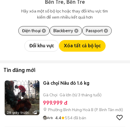
Bến Tre, Bến Tre
Hãy xóa một số bộ lọc hoặc thay đổi khu vực tìm 
kiếm để xem nhiều kết quả hơn
Điện thoại
Blackberry
Passport
Đổi khu vực
Xóa tất cả bộ lọc
Tin đăng mới
Gà chọi Nâu đỏ 1.6 kg
Gà Chọi
Gà lớn (từ 3 tháng tuổi)
999.999 đ
Phường Bình Hưng Hoà B
(
P. Bình Tân
mới)
28 giây trước
1
4.4
554
đã bán
Arb