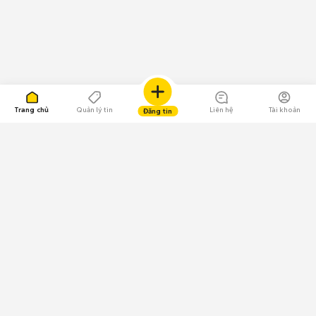
Trang chủ
Quản lý tin
Liên hệ
Tài khoản
Đăng tin
109.000 Bình chọn
Tải ứng dụng Chợ Tốt
Về Chợ Tốt
Quy chế sàn
Chính sách bảo mật
Giải quyết tranh chấp