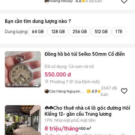
4.6
4
đã bán
Hoàng Neway
Bạn cần tìm
dung lượng
nào ?
Dung lượng:
64 GB
128 GB
256 GB
512 GB
1 TB
2 
Đồng hồ bỏ túi Seiko 50mm Cổ điển
Đã sử dụng
Cả nam và nữ
550.000 đ
Phường 7
(
P. Gia Định
mới)
41 giây trước
5
2347
đã
4.9
Cửa Hàng Nguyen
bán
Bich Lien
☘️☘️Cho thuê nhà c4 lô góc đường Hói
Kiểng 12- gần cẩu Trung lương
1 PN
Nhà mặt phố, mặt tiền
8 triệu/tháng
100 m²