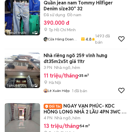
Quần jean nam Tommy Hilfiger
Denim size30* 32
Đã sử dụng
Đồ nam
390.000 đ
Tp Hồ Chí Minh
1 phút trước
6
1493
đã
4.8
Cửa Hàng Doan
bán
Vu
Nhà riêng ngõ 259 vĩnh hưng
dt35m2x5t giá 11tr
3 PN
Nhà ngõ, hẻm
11 triệu/tháng
35 m²
Hà Nội
1 phút trước
12
1
đã bán
Lê Xuân Hiệp
NGAY VẠN PHÚC- KDC
HỒNG LONG NHÀ 2 LẦU 4PN 3WC Ở
+ VPCTY+ KD ONLINE
4 PN
Nhà ngõ, hẻm
13 triệu/tháng
54 m²