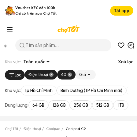
Voucher KFC đến 100k
Tải app
Chỉ có trên app Chợ Tốt
Khu vực:
Toàn quốc
Xoá lọc
Điện thoại
40
Giá
Lọc
Khu vực:
Tp Hồ Chí Minh
Bình Dương (TP Hồ Chí Minh mới)
Bà 
Dung lượng:
64 GB
128 GB
256 GB
512 GB
1 TB
2 
Chợ Tốt
Điện thoại
Coolpad
Coolpad C9