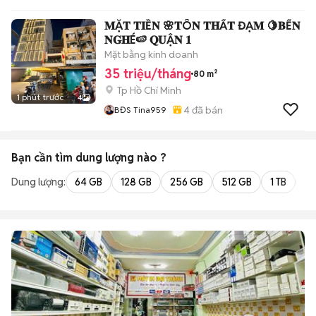
𝐌Ặ𝐓 𝐓𝐈Ề𝐍 🌸𝐓Ô𝐍 𝐓𝐇Ấ𝐓 ĐẠ𝐌 🍋𝐁Ế𝐍
𝐍𝐆𝐇É🍉 𝐐𝐔Ậ𝐍 𝟏
Mặt bằng kinh doanh
35 triệu/tháng
80 m²
Tp Hồ Chí Minh
1 phút trước
4
4
đã bán
BĐS Tina959
Bạn cần tìm
dung lượng
nào ?
Dung lượng:
64 GB
128 GB
256 GB
512 GB
1 TB
2 