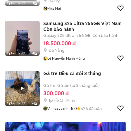
Hà Nội
1 phút trước
1
M
Miss Mai
Samsung S25 Ultra 256GB Việt Nam
Còn bảo hành
Galaxy S25 Ultra
256 GB
Còn bảo hành
18.500.000 đ
Đà Nẵng
1 phút trước
4
L
Lê Nguyễn Mạnh Hùng
Gà tre Điều cả đôi 3 tháng
Gà Tre
Gà lớn (từ 3 tháng tuổi)
300.000 đ
Tp Hồ Chí Minh
1 phút trước
6
5.0
526
đã bán
Vinhcaycanh