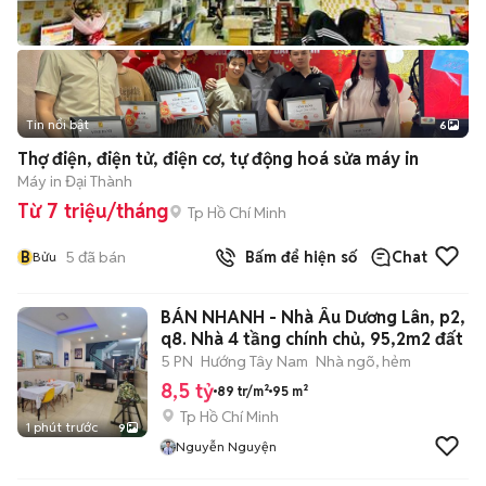
Tin nổi bật
6
+
2
Thợ điện, điện tử, điện cơ, tự động hoá sửa máy in
Máy in Đại Thành
Từ 7 triệu/tháng
Tp Hồ Chí Minh
B
5
đã bán
Bấm để hiện số
Chat
Bửu
BÁN NHANH - Nhà Âu Dương Lân, p2,
q8. Nhà 4 tầng chính chủ, 95,2m2 đất
5 PN
Hướng Tây Nam
Nhà ngõ, hẻm
8,5 tỷ
89 tr/m²
95 m²
Tp Hồ Chí Minh
1 phút trước
9
Nguyễn Nguyện