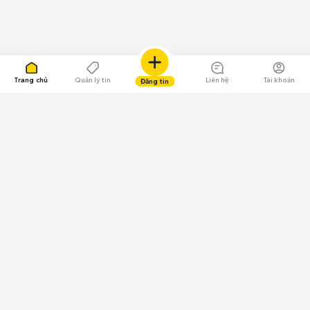
Trang chủ
Quản lý tin
Liên hệ
Tài khoản
Đăng tin
109.000 Bình chọn
Tải ứng dụng Chợ Tốt
Về Chợ Tốt
Quy chế sàn
Chính sách bảo mật
Giải quyết tranh chấp