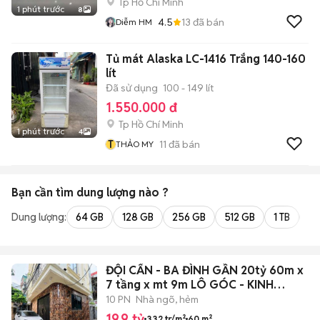
Tp Hồ Chí Minh
1 phút trước
8
4.5
13
đã bán
Diễm HM
Tủ mát Alaska LC-1416 Trắng 140-160
lít
Đã sử dụng
100 - 149 lít
1.550.000 đ
Tp Hồ Chí Minh
1 phút trước
4
T
11
đã bán
THẢO MY
Bạn cần tìm
dung lượng
nào ?
Dung lượng:
64 GB
128 GB
256 GB
512 GB
1 TB
2 
ĐỘI CẤN - BA ĐÌNH GẦN 20tỷ 60m x
7 tầng x mt 9m LÔ GÓC - KINH
DOANH
10 PN
Nhà ngõ, hẻm
19,9 tỷ
332 tr/m²
60 m²