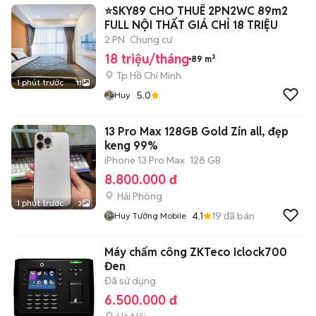
⭐SKY89 CHO THUÊ 2PN2WC 89m2
FULL NỘI THẤT GIÁ CHỈ 18 TRIỆU
2 PN
Chung cư
18 triệu/tháng
89 m²
Tp Hồ Chí Minh
1 phút trước
11
5.0
Huy
13 Pro Max 128GB Gold Zin all, đẹp
keng 99%
iPhone 13 Pro Max
128 GB
8.800.000 đ
Hải Phòng
1 phút trước
3
4.1
19
đã bán
Huy Tưởng Mobile
Máy chấm công ZKTeco Iclock700
Đen
Đã sử dụng
6.500.000 đ