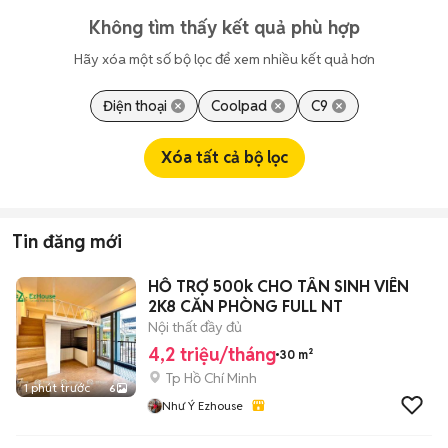
Không tìm thấy kết quả phù hợp
Hãy xóa một số bộ lọc để xem nhiều kết quả hơn
Điện thoại
Coolpad
C9
Xóa tất cả bộ lọc
Tin đăng mới
HỖ TRỢ 500k CHO TÂN SINH VIÊN
2K8 CĂN PHÒNG FULL NT
Nội thất đầy đủ
4,2 triệu/tháng
30 m²
Tp Hồ Chí Minh
1 phút trước
6
Như Ý Ezhouse