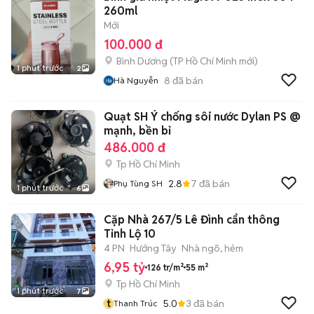
260ml
Mới
100.000 đ
Bình Dương
(
TP Hồ Chí Minh
mới)
1 phút trước
2
8
đã bán
Hà Nguyễn
Quạt SH Ý chống sôi nước Dylan PS @
mạnh, bền bỉ
486.000 đ
Tp Hồ Chí Minh
2.8
7
đã bán
Phụ Tùng SH
1 phút trước
6
Cặp Nhà 267/5 Lê Đình cẩn thông
Tỉnh Lộ 10
4 PN
Hướng Tây
Nhà ngõ, hẻm
6,95 tỷ
126 tr/m²
55 m²
Tp Hồ Chí Minh
1 phút trước
7
t
5.0
3
đã bán
Thanh Trúc