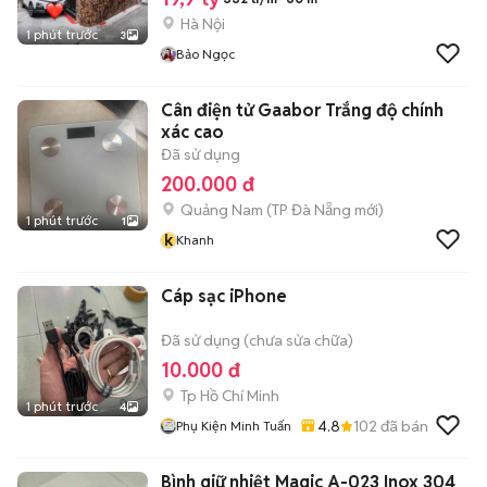
Hà Nội
1 phút trước
3
Bảo Ngọc
Cân điện tử Gaabor Trắng độ chính
xác cao
Đã sử dụng
200.000 đ
Quảng Nam
(
TP Đà Nẵng
mới)
1 phút trước
1
k
Khanh
Cáp sạc iPhone
Đã sử dụng (chưa sửa chữa)
10.000 đ
Tp Hồ Chí Minh
1 phút trước
4
4.8
102
đã bán
Phụ Kiện Minh Tuấn
Bình giữ nhiệt Magic A-023 Inox 304