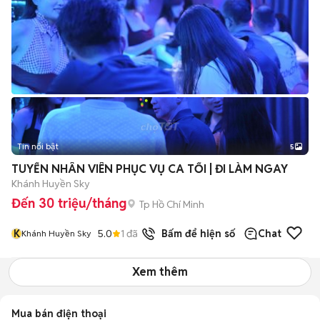
Tin nổi bật
5
TUYỂN NHÂN VIÊN PHỤC VỤ CA TỐI | ĐI LÀM NGAY
Khánh Huyền Sky
Đến 30 triệu/tháng
Tp Hồ Chí Minh
K
5.0
1
đã bán
Bấm để hiện số
Chat
Khánh Huyền Sky
Xem thêm
Mua bán điện thoại