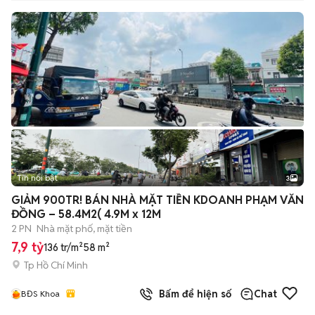
Tin nổi bật
3
GIẢM 900TR! BÁN NHÀ MẶT TIỀN KDOANH PHẠM VĂN
ĐỒNG – 58.4M2( 4.9M x 12M
2 PN
Nhà mặt phố, mặt tiền
7,9 tỷ
136 tr/m²
58 m²
Tp Hồ Chí Minh
Bấm để hiện số
Chat
BĐS Khoa