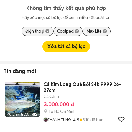
Không tìm thấy kết quả phù hợp
Hãy xóa một số bộ lọc để xem nhiều kết quả hơn
Điện thoại
Coolpad
Max Lite
Xóa tất cả bộ lọc
Tin đăng mới
Cá Kim Long Quá Bối 24k 9999 26-
27cm
Cá Cảnh
3.000.000 đ
Tp Hồ Chí Minh
40 giây trước
6
4.8
910
đã bán
THANH TÙNG