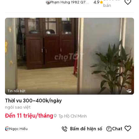
4.9
Phạm Hưng 1982 Q7
bán
Đồ Cũ Bao Sài
Tin nổi bật
1
Thời vu 300–400k/ngày
ngôi sao việt
Đến 11 triệu/tháng
Tp Hồ Chí Minh
Bấm để hiện số
Chat
Ngọc Hiếu