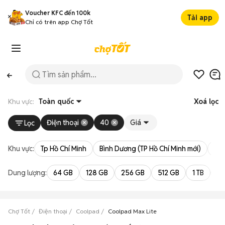
Voucher KFC đến 100k
Tải app
Chỉ có trên app Chợ Tốt
Khu vực:
Toàn quốc
Xoá lọc
Điện thoại
40
Giá
Lọc
Khu vực:
Tp Hồ Chí Minh
Bình Dương (TP Hồ Chí Minh mới)
Bà 
Dung lượng:
64 GB
128 GB
256 GB
512 GB
1 TB
2 
Chợ Tốt
Điện thoại
Coolpad
Coolpad Max Lite