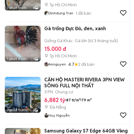
Tp Hồ Chí Minh
1 phút trước
4
1
đã bán
Dinhdung Tran
Gà trống Đực Đỏ, đen, xanh
Giống Gà Khác
Gà lớn (từ 3 tháng tuổi)
15.000 đ
Tp Hồ Chí Minh
1 phút trước
1
4.7
2
đã bán
Annguyen
CĂN HỘ MASTERI RIVERA 3PN VIEW
SÔNG FULL NỘI THẤT
3 PN
Chung cư
6,882 tỷ
87 tr/m²
79 m²
Đà Nẵng
1 phút trước
3
Huy Nguyễn
Samsung Galaxy S7 Edge 64GB Vàng