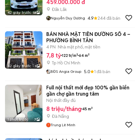
459.000.000 đ
Đắk Lắk
42 giây trước
18
4.9
244
đã bán
Nguyễn Duy Dương
BÁN NHÀ MẶT TIỀN ĐƯỜNG SỐ 4 –
PHƯỜNG BÌNH TÂN
4 PN
Nhà mặt phố, mặt tiền
7,8 tỷ
122 tr/m²
64 m²
Tp Hồ Chí Minh
42 giây trước
3
5.0
1
đã bán
BĐS Angia Group
Full nội thất mới đẹp 100% gần biển
gần chợ gần trung tâm
Nội thất đầy đủ
8 triệu/tháng
45 m²
Đà Nẵng
1 phút trước
7
Trung Lê Minh