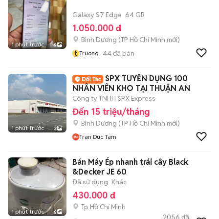
Galaxy S7 Edge
64 GB
1.050.000 đ
Bình Dương
(
TP Hồ Chí Minh
mới)
1 phút trước
6
t
44
đã bán
Truong
SPX TUYỂN DỤNG 100
NHÂN VIÊN KHO TẠI THUẬN AN
Công ty TNHH SPX Express
Đến 15 triệu/tháng
Bình Dương
(
TP Hồ Chí Minh
mới)
1 phút trước
3
Tran Duc Tam
Bán Máy Ép nhanh trái cây Black
&Decker JE 60
Đã sử dụng
Khác
430.000 đ
Tp Hồ Chí Minh
1 phút trước
6
2056
đã