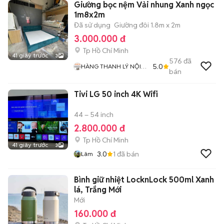
Giường bọc nệm Vải nhung Xanh ngọc
1m8x2m
Đã sử dụng
Giường đôi 1.8m x 2m
3.000.000 đ
Tp Hồ Chí Minh
41 giây trước
3
576
đã
5.0
HÀNG THANH LÝ NỘI
bán
THẤT 268
Tivi LG 50 inch 4K Wifi
44 – 54 inch
2.800.000 đ
Tp Hồ Chí Minh
41 giây trước
3
3.0
1
đã bán
Lâm
Bình giữ nhiệt LocknLock 500ml Xanh
lá, Trắng Mới
Mới
160.000 đ