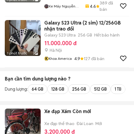
389
đã
4.6
Xe Máy Nguyễn
bán
Phụng
Galaxy S23 Ultra (2 sim) 12/256GB
nhận trao đổi
Galaxy S23 Ultra
256 GB
Hết bảo hành
11.000.000 đ
Hà Nội
1 phút trước
3
K
4.9
127
đã bán
Khoa America
Bạn cần tìm
dung lượng
nào ?
Dung lượng:
64 GB
128 GB
256 GB
512 GB
1 TB
2 
Xe đạp Xám Còn mới
Xe đạp thể thao
Đài Loan
Mới
3.200.000 đ