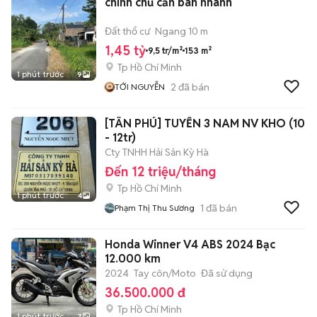
chính chủ cần bán nhanh
Đất thổ cư
Ngang 10 m
1,45 tỷ
9,5 tr/m²
153 m²
Tp Hồ Chí Minh
1 phút trước
9
2
đã bán
TỚI NGUYỄN
[TÂN PHÚ] TUYỂN 3 NAM NV KHO (10
- 12tr)
Cty TNHH Hải Sản Kỳ Hà
Đến 12 triệu/tháng
Tp Hồ Chí Minh
1 phút trước
4
1
đã bán
Phạm Thị Thu Sương
Honda Winner V4 ABS 2024 Bạc
12.000 km
2024
Tay côn/Moto
Đã sử dụng
36.500.000 đ
Tp Hồ Chí Minh
1 phút trước
7