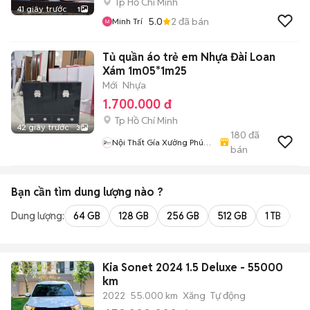
Tp Hồ Chí Minh
41 giây trước
1
5.0
2
đã bán
Minh Trí
Tủ quần áo trẻ em Nhựa Đài Loan
Xám 1m05*1m25
Mới
Nhựa
1.700.000 đ
Tp Hồ Chí Minh
42 giây trước
3
180
đã
Nội Thất Gía Xưởng Phúc
bán
An
Bạn cần tìm
dung lượng
nào ?
Dung lượng:
64 GB
128 GB
256 GB
512 GB
1 TB
2 
Kia Sonet 2024 1.5 Deluxe - 55000
km
2022
55.000 km
Xăng
Tự động