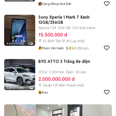
Cộng Đồng Nhà Đất
Sony Xperia 1 Mark 7 Xanh
12GB/256GB
Xperia 1 VII
256 GB
Còn bảo hành
15.500.000 đ
Q. Bình Tân
(
P. An Lạc
mới)
3 phút trước
6
P
5.0
8
đã bán
Phạm Văn Nghị
BYD ATTO 3 Trắng Xe điện
2024
2.000 km
Điện
Số sàn
2.000.000.000 đ
Quận 1
(
P. Bến Thành
mới)
3 phút trước
1
k
Kieu