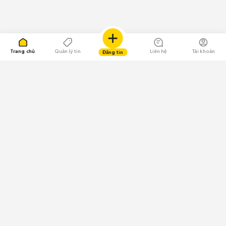
Trang chủ
Quản lý tin
Liên hệ
Tài khoản
Đăng tin
109.000 Bình chọn
Tải ứng dụng Chợ Tốt
Về Chợ Tốt
Quy chế sàn
Chính sách bảo mật
Giải quyết tranh chấp
CÔNG TY TNHH CHỢ TỐT - Người đại diện theo pháp luật:
Nguyễn Trọng Tấn; GPDKKD: 0312120782 do Sở KH & ĐT TP.HCM cấp ngày
11/01/2013;