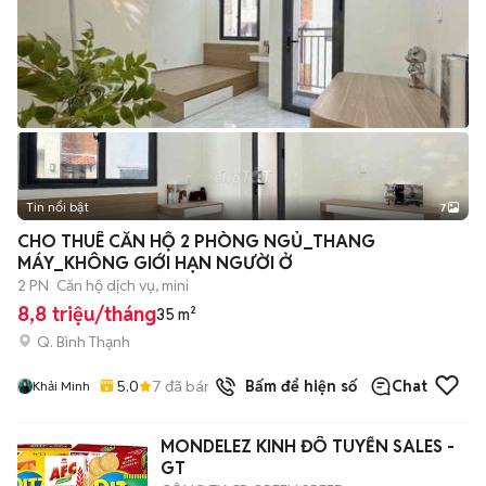
Tin nổi bật
7
+
2
CHO THUÊ CĂN HỘ 2 PHÒNG NGỦ_THANG
MÁY_KHÔNG GIỚI HẠN NGƯỜI Ở
2 PN
Căn hộ dịch vụ, mini
8,8 triệu/tháng
35 m²
Q. Bình Thạnh
5.0
7
đã bán
Bấm để hiện số
Chat
Khải Minh
MONDELEZ KINH ĐÔ TUYỂN SALES -
GT