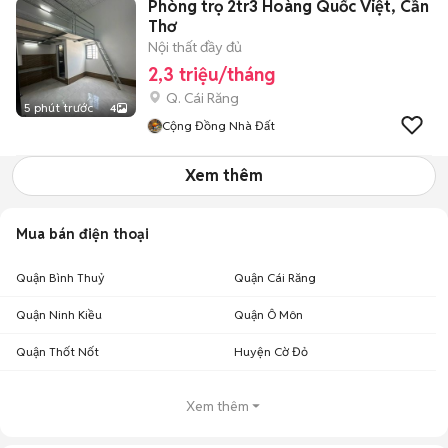
Phòng trọ 2tr3 Hoàng Quốc Việt, Cần
Thơ
Nội thất đầy đủ
2,3 triệu/tháng
Q. Cái Răng
5 phút trước
4
Cộng Đồng Nhà Đất
Xem thêm
Mua bán điện thoại
Quận Bình Thuỷ
Quận Cái Răng
Quận Ninh Kiều
Quận Ô Môn
Quận Thốt Nốt
Huyện Cờ Đỏ
Xem thêm