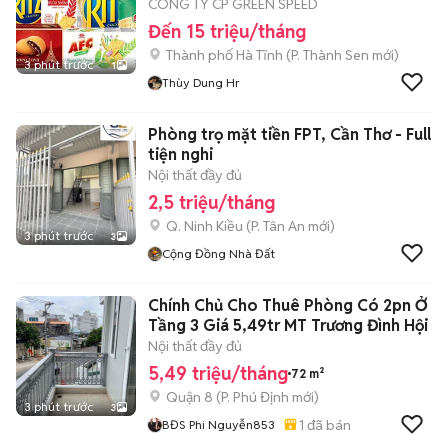
CÔNG TY CP GREEN SPEED
Đến 15 triệu/tháng
Thành phố Hà Tĩnh
(
P. Thành Sen
mới)
3 phút trước
1
Thùy Dung Hr
Phòng trọ mặt tiền FPT, Cần Thơ - Full
tiện nghi
Nội thất đầy đủ
2,5 triệu/tháng
Q. Ninh Kiều
(
P. Tân An
mới)
3 phút trước
3
Cộng Đồng Nhà Đất
Chính Chủ Cho Thuê Phòng Có 2pn Ở
Tầng 3 Giá 5,49tr MT Trương Đình Hội
Nội thất đầy đủ
5,49 triệu/tháng
72 m²
Quận 8
(
P. Phú Định
mới)
3 phút trước
3
1
đã bán
BĐS Phi Nguyễn853