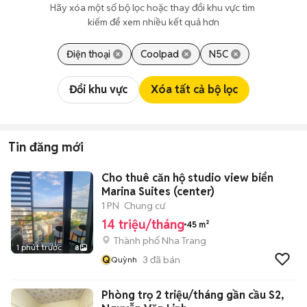
Hãy xóa một số bộ lọc hoặc thay đổi khu vực tìm 
kiếm để xem nhiều kết quả hơn
Điện thoại
Coolpad
N5C
Đổi khu vực
Xóa tất cả bộ lọc
Tin đăng mới
Cho thuê căn hộ studio view biển
Marina Suites (center)
1 PN
Chung cư
14 triệu/tháng
45 m²
Thành phố Nha Trang
1 phút trước
8
Q
3
đã bán
Quỳnh
Phòng trọ 2 triệu/tháng gần cầu S2,