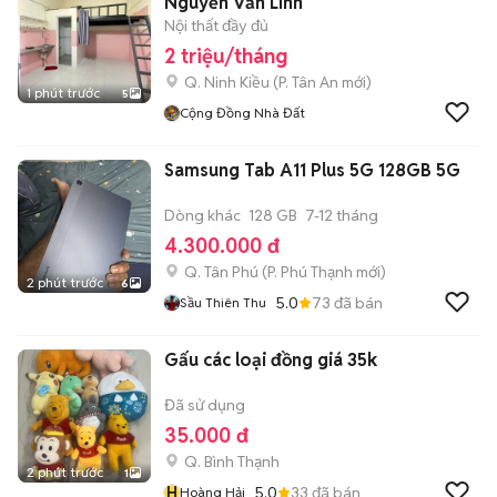
Nguyễn Văn Linh
Nội thất đầy đủ
2 triệu/tháng
Q. Ninh Kiều
(
P. Tân An
mới)
1 phút trước
5
Cộng Đồng Nhà Đất
Samsung Tab A11 Plus 5G 128GB 5G
Dòng khác
128 GB
7-12 tháng
4.300.000 đ
Q. Tân Phú
(
P. Phú Thạnh
mới)
2 phút trước
6
5.0
73
đã bán
Sầu Thiên Thu
Gấu các loại đồng giá 35k
Đã sử dụng
35.000 đ
Q. Bình Thạnh
2 phút trước
1
H
5.0
33
đã bán
Hoàng Hải