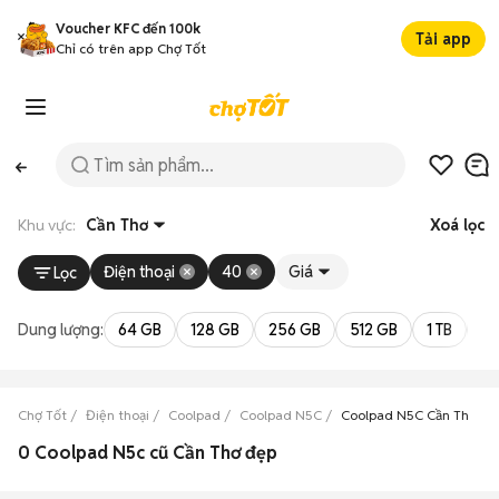
Voucher KFC đến 100k
Tải app
Chỉ có trên app Chợ Tốt
Khu vực:
Cần Thơ
Xoá lọc
Điện thoại
40
Giá
Lọc
Dung lượng:
64 GB
128 GB
256 GB
512 GB
1 TB
2 
Chợ Tốt
Điện thoại
Coolpad
Coolpad N5C
Coolpad N5C Cần Thơ
0 Coolpad N5c cũ Cần Thơ đẹp