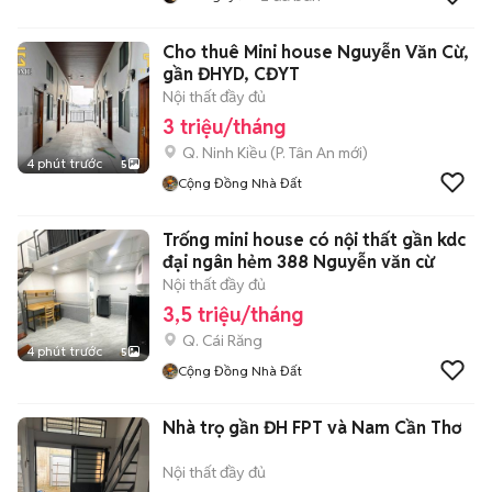
Cho thuê Mini house Nguyễn Văn Cừ,
gần ĐHYD, CĐYT
Nội thất đầy đủ
3 triệu/tháng
Q. Ninh Kiều
(
P. Tân An
mới)
4 phút trước
5
Cộng Đồng Nhà Đất
Trống mini house có nội thất gần kdc
đại ngân hẻm 388 Nguyễn văn cừ
Nội thất đầy đủ
3,5 triệu/tháng
Q. Cái Răng
4 phút trước
5
Cộng Đồng Nhà Đất
Nhà trọ gần ĐH FPT và Nam Cần Thơ
Nội thất đầy đủ