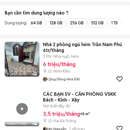
Bạn cần tìm
dung lượng
nào ?
Dung lượng:
64 GB
128 GB
256 GB
512 GB
1 TB
2 
Nhà 2 phòng ngủ hẻm Trần Nam Phú
6tr/tháng
2 PN
Nhà ngõ, hẻm
6 triệu/tháng
Q. Ninh Kiều
3 phút trước
4
Cộng Đồng Nhà Đất
CÁC BẠN SV - CẦN PHÒNG VSKK
Bách - Kinh - Xây
Nội thất đầy đủ
3,5 triệu/tháng
15 m²
Q. Hai Bà Trưng
3 phút trước
3
2
đã bán
Nhi Nguyễn