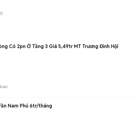
i)
ng Có 2pn Ở Tầng 3 Giá 5,49tr MT Trương Đình Hội
 bán
rần Nam Phú 6tr/tháng