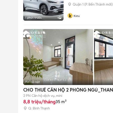
Quận 1
(
P. Bến Thành
mới)
k
Kieu
1 phút trước
1
Tin nổi bật
CHO THUÊ CĂN HỘ 2 PHÒNG NGỦ_THAN
2 PN
Căn hộ dịch vụ, mini
8,8 triệu/tháng
35 m²
Q. Bình Thạnh