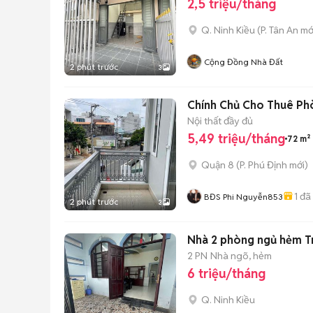
2,5 triệu/tháng
Q. Ninh Kiều
(
P. Tân An
mớ
Cộng Đồng Nhà Đất
2 phút trước
3
Chính Chủ Cho Thuê Phò
Nội thất đầy đủ
5,49 triệu/tháng
72 m²
Quận 8
(
P. Phú Định
mới)
1
đã
BĐS Phi Nguyễn853
2 phút trước
3
Nhà 2 phòng ngủ hẻm T
2 PN
Nhà ngõ, hẻm
6 triệu/tháng
Q. Ninh Kiều