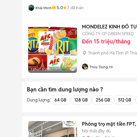
5.0
7
đã bán
Khải Minh
MONDELEZ KINH ĐÔ TU
CÔNG TY CP GREEN SPEED
Đến 15 triệu/tháng
Thành phố Hà Tĩnh
(
P. Th
Thùy Dung Hr
1 phút trước
1
Bạn cần tìm
dung lượng
nào ?
Dung lượng:
64 GB
128 GB
256 GB
512 GB
Phòng trọ mặt tiền FPT, 
Nội thất đầy đủ