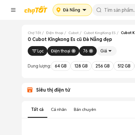
Đà Nẵng
Chợ Tốt
Điện thoại
Cubot
Cubot KingKong ES
Cubot K
0 Cubot Kingkong Es cũ Đà Nẵng đẹp
Lọc
Điện thoại
76
Giá
Dung lượng:
64 GB
128 GB
256 GB
512 GB
Siêu thị điện tử
Tất cả
Cá nhân
Bán chuyên