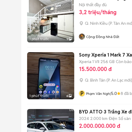
Nội thất đầy đủ
3,2 triệu/tháng
Q. Ninh Kiều
(
P. Tân An
mớ
Cộng Đồng Nhà Đất
1 phút trước
5
Sony Xperia 1 Mark 7 
Xperia 1 VII
256 GB
Còn bảo
15.500.000 đ
Q. Bình Tân
(
P. An Lạc
mới
P
5.0
8
đã 
Phạm Văn Nghị
1 phút trước
6
BYD ATTO 3 Trắng Xe đ
2024
2.000 km
Điện
Số sàn
2.000.000.000 đ