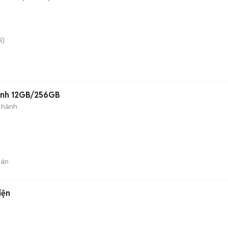
i)
Xanh 12GB/256GB
 hành
)
bán
iện