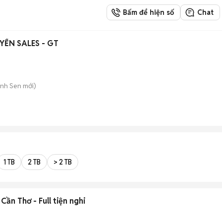
Bấm để hiện số
Chat
YỂN SALES - GT
ành Sen
mới)
1 TB
2 TB
> 2 TB
Cần Thơ - Full tiện nghi