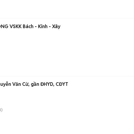
G VSKK Bách - Kinh - Xây
guyễn Văn Cừ, gần ĐHYD, CĐYT
i)