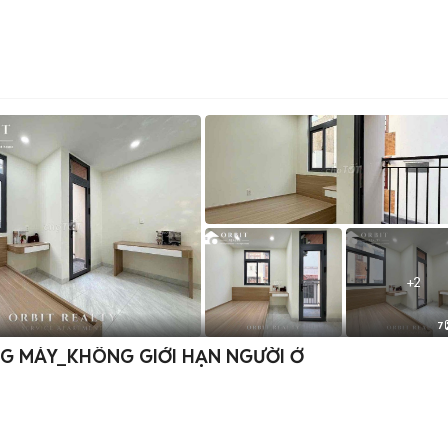
+
2
7
G MÁY_KHÔNG GIỚI HẠN NGƯỜI Ở