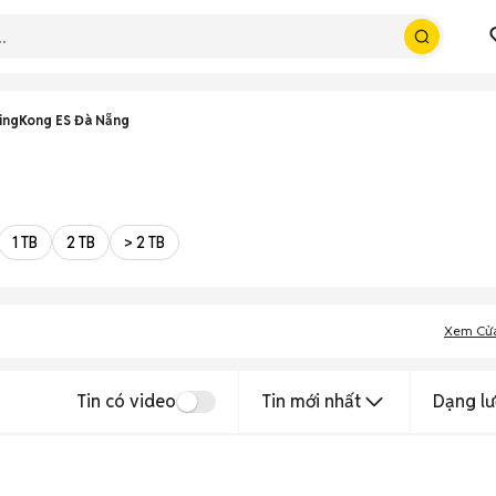
ingKong ES Đà Nẵng
1 TB
2 TB
> 2 TB
Xem Cử
Tin có video
Tin mới nhất
Dạng lư