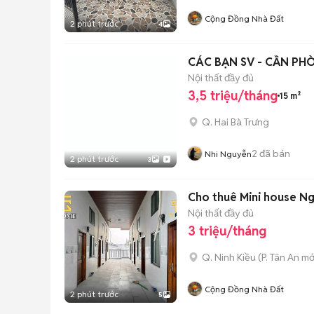
Cộng Đồng Nhà Đất
2 phút trước
4
CÁC BẠN SV - CẦN PHÒN
Nội thất đầy đủ
3,5 triệu/tháng
15 m²
Q. Hai Bà Trưng
2
đã bán
Nhi Nguyễn
2 phút trước
3
Cho thuê Mini house N
Nội thất đầy đủ
3 triệu/tháng
Q. Ninh Kiều
(
P. Tân An
mớ
Cộng Đồng Nhà Đất
2 phút trước
5