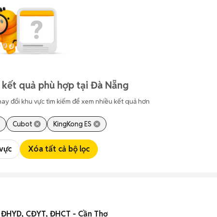
 kết quả phù hợp tại Đà Nẵng
hay đổi khu vực tìm kiếm để xem nhiều kết quả hơn
Cubot
KingKong ES
 vực
Xóa tất cả bộ lọc
ần ĐHYD, CĐYT, ĐHCT - Cần Thơ