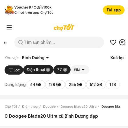
Voucher KFC đến 100k
Tải app
Chỉ có trên app Chợ Tốt
Khu vực:
Bình Dương
Xoá lọc
Điện thoại
77
Giá
Lọc
Dung lượng:
64 GB
128 GB
256 GB
512 GB
1 TB
2 
Chợ Tốt
Điện thoại
Doogee
Doogee Blade20 Ultra
Doogee Blade20
0 Doogee Blade20 Ultra cũ Bình Dương đẹp