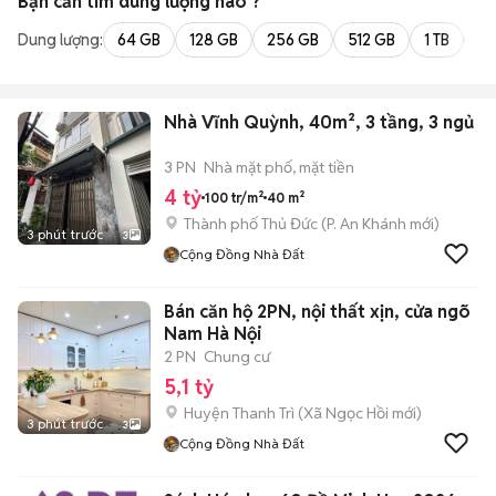
Bạn cần tìm
dung lượng
nào ?
Dung lượng:
64 GB
128 GB
256 GB
512 GB
1 TB
2 
Nhà Vĩnh Quỳnh, 40m², 3 tầng, 3 ngủ
3 PN
Nhà mặt phố, mặt tiền
4 tỷ
100 tr/m²
40 m²
Thành phố Thủ Đức
(
P. An Khánh
mới)
3 phút trước
3
Cộng Đồng Nhà Đất
Bán căn hộ 2PN, nội thất xịn, cửa ngõ
Nam Hà Nội
2 PN
Chung cư
5,1 tỷ
Huyện Thanh Trì
(
Xã Ngọc Hồi
mới)
3 phút trước
3
Cộng Đồng Nhà Đất