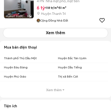
4 PN
Nhà mặt phố, mặt tiền
6 tỷ
118 tr/m²
51 m²
Huyện Thanh Trì
4 phút trước
5
Cộng Đồng Nhà Đất
Xem thêm
Mua bán điện thoại
Thành phố Thủ Dầu Một
Huyện Bắc Tân Uyên
Huyện Bàu Bàng
Huyện Dầu Tiếng
Huyện Phú Giáo
Thị xã Bến Cát
Xem thêm
Tiện ích