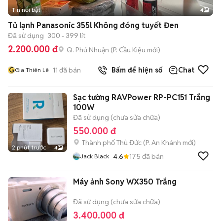
Tin nổi bật
4
Tủ lạnh Panasonic 355l Không đóng tuyết Đen
Đã sử dụng
300 - 399 lít
2.200.000 đ
Q. Phú Nhuận
(
P. Cầu Kiệu
mới)
G
11
đã bán
Bấm để hiện số
Chat
Gia Thiên Lê
Sạc tường RAVPower RP-PC151 Trắng
100W
Đã sử dụng (chưa sửa chữa)
550.000 đ
Thành phố Thủ Đức
(
P. An Khánh
mới)
2 phút trước
4
4.6
175
đã bán
Jack Black
Máy ảnh Sony WX350 Trắng
Đã sử dụng (chưa sửa chữa)
3.400.000 đ