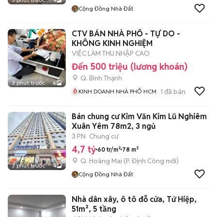
4
Cộng Đồng Nhà Đất
CTV BÁN NHÀ PHỐ - TỰ DO -
KHÔNG KINH NGHIỆM
VIỆC LÀM THU NHẬP CAO
Đến 500 triệu (lương khoán)
Q. Bình Thạnh
3 phút trước
6
1
đã bán
KINH DOANH NHÀ PHỐ HCM
Bán chung cư Kim Văn Kim Lũ Nghiêm
Xuân Yêm 78m2, 3 ngủ
3 PN
Chung cư
4,7 tỷ
60 tr/m²
78 m²
Q. Hoàng Mai
(
P. Định Công
mới)
3 phút trước
4
Cộng Đồng Nhà Đất
Nhà dân xây, ô tô đỗ cửa, Tứ Hiệp,
51m², 5 tầng