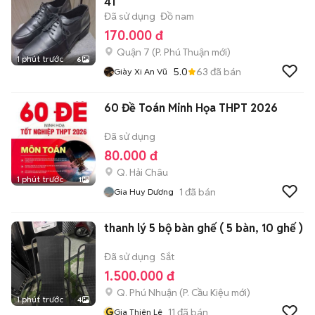
41
Đã sử dụng
Đồ nam
170.000 đ
Quận 7
(
P. Phú Thuận
mới)
1 phút trước
6
5.0
63
đã bán
Giày Xi An Vũ
60 Đề Toán Minh Họa THPT 2026
Đã sử dụng
80.000 đ
Q. Hải Châu
1 phút trước
1
1
đã bán
Gia Huy Dương
thanh lý 5 bộ bàn ghế ( 5 bàn, 10 ghế )
Đã sử dụng
Sắt
1.500.000 đ
Q. Phú Nhuận
(
P. Cầu Kiệu
mới)
1 phút trước
4
G
11
đã bán
Gia Thiên Lê