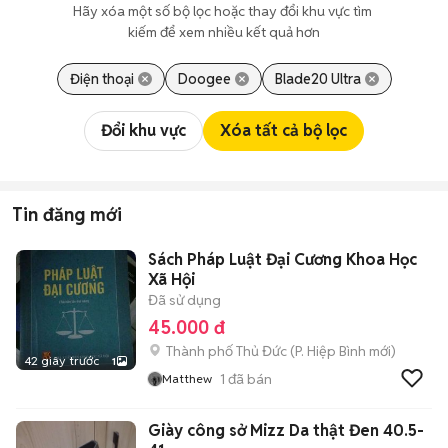
Hãy xóa một số bộ lọc hoặc thay đổi khu vực tìm 
kiếm để xem nhiều kết quả hơn
Điện thoại
Doogee
Blade20 Ultra
Đổi khu vực
Xóa tất cả bộ lọc
Tin đăng mới
Sách Pháp Luật Đại Cương Khoa Học
Xã Hội
Đã sử dụng
45.000 đ
Thành phố Thủ Đức
(
P. Hiệp Bình
mới)
42 giây trước
1
1
đã bán
Matthew
Giày công sở Mizz Da thật Đen 40.5-