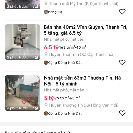
Thành phố Mỹ Tho
(
P. Đạo Thạnh
mới)
2 phút trước
5
Băng Hạ
Bán nhà 40m2 Vĩnh Quỳnh, Thanh Trì,
5 tầng, giá 6.5 tỷ
Nhà mặt phố, mặt tiền
6,5 tỷ
163 tr/m²
40 m²
Huyện Thanh Trì
(
Xã Đại Thanh
mới)
2 phút trước
4
Cộng Đồng Nhà Đất
Nhà mặt tiền 63m2 Thường Tín, Hà
Nội - 5 tỷ nhỉnh
Nhà mặt phố, mặt tiền
5 tỷ
79 tr/m²
63 m²
Huyện Thường Tín
(
Xã Hồng Vân
mới)
3 phút trước
3
Cộng Đồng Nhà Đất