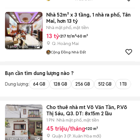
Nhà 52m² x 3 tầng, 1 nhà ra phố, Tân
Mai, hơn 13 tỷ
Nhà mặt phố, mặt tiền
13 tỷ
217 tr/m²
60 m²
Q. Hoàng Mai
1 phút trước
5
Cộng Đồng Nhà Đất
Bạn cần tìm
dung lượng
nào ?
Dung lượng:
64 GB
128 GB
256 GB
512 GB
1 TB
2 
Cho thuê nhà mt Võ Văn Tần, P.Võ
Thị Sáu, Q3. DT: 8x15m 2 lầu
1 PN
Nhà mặt phố, mặt tiền
45 triệu/tháng
120 m²
Quận 3
(
P. Xuân Hòa
mới)
1 phút trước
3