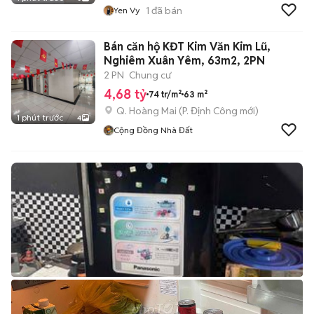
1
đã bán
Yen Vy
Bán căn hộ KĐT Kim Văn Kim Lũ,
Nghiêm Xuân Yêm, 63m2, 2PN
2 PN
Chung cư
4,68 tỷ
74 tr/m²
63 m²
Q. Hoàng Mai
(
P. Định Công
mới)
1 phút trước
4
Cộng Đồng Nhà Đất