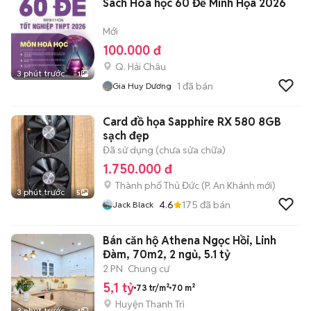
Sách Hóa học 60 Đề Minh Họa 2026
Mới
100.000 đ
Q. Hải Châu
3 phút trước
1
1
đã bán
Gia Huy Dương
Card đồ họa Sapphire RX 580 8GB
sạch đẹp
Đã sử dụng (chưa sửa chữa)
1.750.000 đ
Thành phố Thủ Đức
(
P. An Khánh
mới)
3 phút trước
5
4.6
175
đã bán
Jack Black
Bán căn hộ Athena Ngọc Hồi, Linh
Đàm, 70m2, 2 ngủ, 5.1 tỷ
2 PN
Chung cư
5,1 tỷ
73 tr/m²
70 m²
Huyện Thanh Trì
3 phút trước