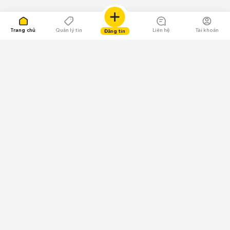
Trang chủ
Quản lý tin
Liên hệ
Tài khoản
Đăng tin
109.000 Bình chọn
Tải ứng dụng Chợ Tốt
Về Chợ Tốt
Quy chế sàn
Chính sách bảo mật
Giải quyết tranh chấp
CÔNG TY TNHH CHỢ TỐT - Người đại diện theo pháp luật:
Nguyễn Trọng Tấn; GPDKKD: 0312120782 do Sở KH & ĐT TP.HCM cấp ngày
11/01/2013;
GPMXH: 185/GP-BTTTT do Bộ Thông tin và Truyền thông
cấp ngày 09/07/2024 - Chịu trách nhiệm
nội dung: Trần Hoàng Ly.
Chính sách sử dụng