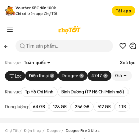
Voucher KFC đến 100k
Tải app
Chỉ có trên app Chợ Tốt
Khu vực:
Toàn quốc
Xoá lọc
Điện thoại
Doogee
4747
Giá
Lọc
Khu vực:
Tp Hồ Chí Minh
Bình Dương (TP Hồ Chí Minh mới)
Bà 
Dung lượng:
64 GB
128 GB
256 GB
512 GB
1 TB
2 
Chợ Tốt
Điện thoại
Doogee
Doogee Fire 3 Ultra