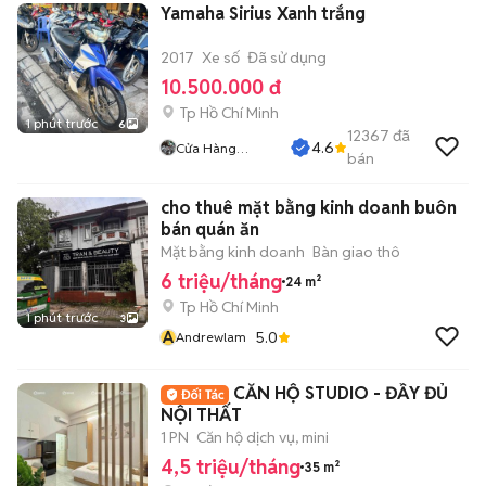
Yamaha Sirius Xanh trắng
2017
Xe số
Đã sử dụng
10.500.000 đ
Tp Hồ Chí Minh
1 phút trước
6
12367
đã
4.6
Cửa Hàng
bán
Tuanduy
cho thuê mặt bằng kinh doanh buôn
bán quán ăn
Mặt bằng kinh doanh
Bàn giao thô
6 triệu/tháng
24 m²
Tp Hồ Chí Minh
1 phút trước
3
A
5.0
Andrewlam
CĂN HỘ STUDIO - ĐẦY ĐỦ
NỘI THẤT
1 PN
Căn hộ dịch vụ, mini
4,5 triệu/tháng
35 m²