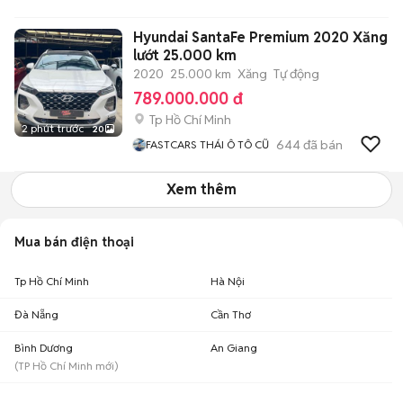
Hyundai SantaFe Premium 2020 Xăng
lướt 25.000 km
2020
25.000 km
Xăng
Tự động
789.000.000 đ
Tp Hồ Chí Minh
2 phút trước
20
644
đã bán
FASTCARS THÁI Ô TÔ CŨ
Xem thêm
Mua bán điện thoại
Tp Hồ Chí Minh
Hà Nội
Đà Nẵng
Cần Thơ
Bình Dương
An Giang
(
TP Hồ Chí Minh
mới)