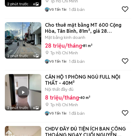
Tp Hồ Chí Minh
2 phút trước
6
1
đã bán
Võ Tấn Tài
Cho thuê mặt bằng MT 600 Cộng
Hòa, Tân Bình, 81m², giá 28
triệu/tháng
Mặt bằng kinh doanh
28 triệu/tháng
81 m²
Tp Hồ Chí Minh
2 phút trước
5
1
đã bán
Võ Tấn Tài
CĂN HỘ 1 PHÒNG NGỦ FULL NỘI
THẤT - 40M²
Nội thất đầy đủ
8 triệu/tháng
40 m²
Tp Hồ Chí Minh
2 phút trước
6
1
đã bán
Võ Tấn Tài
CHDV ĐẦY ĐỦ TIỆN ÍCH BAN CÔNG
THOÁNG NGAY CUỐI NGUYỄN