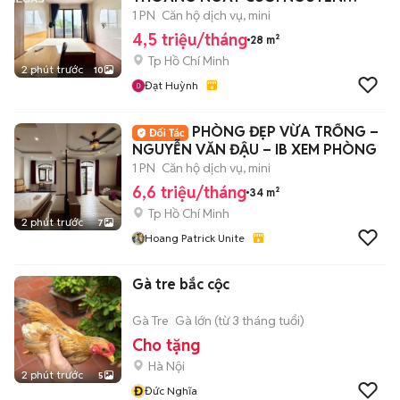
OANH
1 PN
Căn hộ dịch vụ, mini
4,5 triệu/tháng
28 m²
Tp Hồ Chí Minh
2 phút trước
10
Đạt Huỳnh
PHÒNG ĐẸP VỪA TRỐNG –
NGUYỄN VĂN ĐẬU – IB XEM PHÒNG
1 PN
Căn hộ dịch vụ, mini
6,6 triệu/tháng
34 m²
Tp Hồ Chí Minh
2 phút trước
7
Hoang Patrick Unite
Gà tre bắc cộc
Gà Tre
Gà lớn (từ 3 tháng tuổi)
Cho tặng
Hà Nội
2 phút trước
5
Đ
Đức Nghĩa