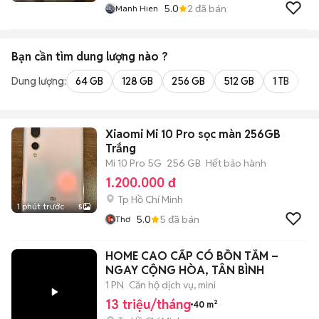
5.0
2
đã bán
Manh Hien
Bạn cần tìm
dung lượng
nào ?
Dung lượng:
64 GB
128 GB
256 GB
512 GB
1 TB
2 
Xiaomi Mi 10 Pro sọc màn 256GB
Trắng
Mi 10 Pro 5G
256 GB
Hết bảo hành
1.200.000 đ
Tp Hồ Chí Minh
1 phút trước
5
5.0
5
đã bán
Thơ
HOME CAO CẤP CÓ BỒN TẮM –
NGAY CỘNG HÒA, TÂN BÌNH
1 PN
Căn hộ dịch vụ, mini
13 triệu/tháng
40 m²