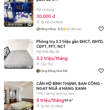
Đã sử dụng
30.000 đ
Tp Hồ Chí Minh
1 phút trước
1
5.0
43
đã bán
Hồng Hồng
Phòng trọ 3.2 triệu gần ĐHCT, ĐHYD,
CĐYT, FPT, NCT
Nội thất đầy đủ
3,2 triệu/tháng
Cần Thơ
1 phút trước
5
Cộng Đồng Nhà Đất
CĂN HỘ BÌNH THẠNH, BAN CÔNG -
NGAY NGÃ 4 HÀNG XANH
1 PN
Căn hộ dịch vụ, mini
8 triệu/tháng
50 m²
Tp Hồ Chí Minh
1 phút trước
8