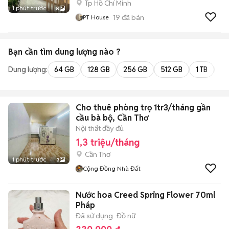
Tp Hồ Chí Minh
1 phút trước
8
19
đã bán
PT House
Bạn cần tìm
dung lượng
nào ?
Dung lượng:
64 GB
128 GB
256 GB
512 GB
1 TB
2 
Cho thuê phòng trọ 1tr3/tháng gần
cầu bà bộ, Cần Thơ
Nội thất đầy đủ
1,3 triệu/tháng
Cần Thơ
1 phút trước
3
Cộng Đồng Nhà Đất
Nước hoa Creed Spring Flower 70ml
Pháp
Đã sử dụng
Đồ nữ