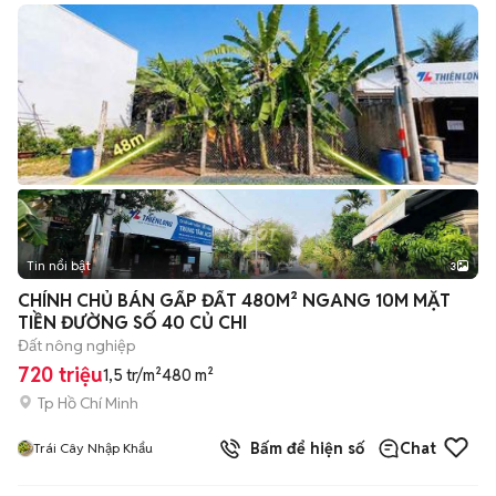
Tin nổi bật
3
CHÍNH CHỦ BÁN GẤP ĐẤT 480M² NGANG 10M MẶT
TIỀN ĐƯỜNG SỐ 40 CỦ CHI
Đất nông nghiệp
720 triệu
1,5 tr/m²
480 m²
Tp Hồ Chí Minh
Bấm để hiện số
Chat
Trái Cây Nhập Khẩu