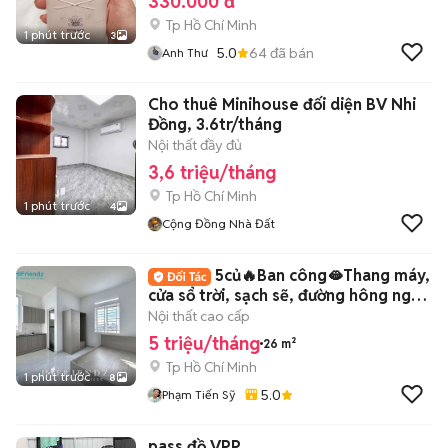
330.000 đ
Tp Hồ Chí Minh
1 phút trước
3
5.0
64
đã bán
Anh Thư
Cho thuê Minihouse đối diện BV Nhi
Đồng, 3.6tr/tháng
Nội thất đầy đủ
3,6 triệu/tháng
Tp Hồ Chí Minh
1 phút trước
4
Cộng Đồng Nhà Đất
5củ🔥Ban công🫦Thang máy,
cửa sổ trời, sạch sẽ, đường hông ngập
nhiều
Nội thất cao cấp
5 triệu/tháng
26 m²
Tp Hồ Chí Minh
1 phút trước
8
5.0
Phạm Tiến Sỹ
pass đồ VPP