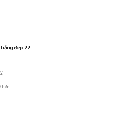
 Trắng đep 99
i)
ã bán