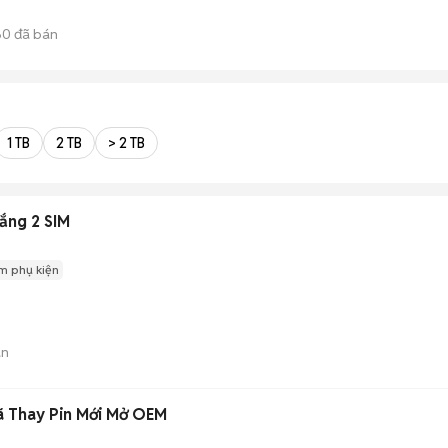
60
đã bán
1 TB
2 TB
> 2 TB
ắng 2 SIM
m phụ kiện
án
ã Thay Pin Mới Mở OEM