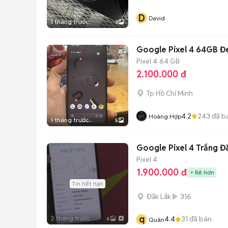
D
David
1 tháng trước
3
Google Pixel 4 64GB Đ
Pixel 4
64 GB
2.100.000 đ
Tp Hồ Chí Minh
4.2
243
đã b
Hoàng Hợp
1 tháng trước
5
Google Pixel 4 Trắng Đ
Pixel 4
1.900.000 đ
Rẻ hơn
Tin hết hạn
Đắk Lắk
316
q
2 tháng trước
4.4
31
đã bán
6
Quân