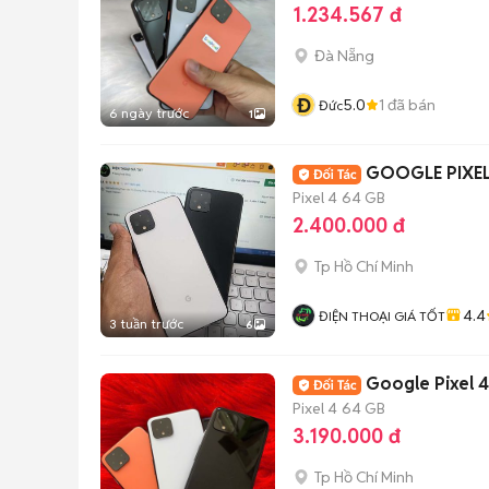
1.234.567 đ
Đà Nẵng
Đ
5.0
1
đã bán
Đức
6 ngày trước
1
GOOGLE PIXEL
Pixel 4
64 GB
2.400.000 đ
Tp Hồ Chí Minh
4.4
ĐIỆN THOẠI GIÁ TỐT
3 tuần trước
6
Google Pixel 
Pixel 4
64 GB
3.190.000 đ
Tp Hồ Chí Minh