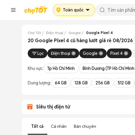
Toàn quốc
Chợ Tốt
Điện thoại
Google
Google Pixel 4
20 Google Pixel 4 cũ hàng lướt giá rẻ 08/2026
Lọc
Điện thoại
Google
Pixel 4
Khu vực:
Tp Hồ Chí Minh
Bình Dương (TP Hồ Chí Minh
Dung lượng:
64 GB
128 GB
256 GB
512 GB
Siêu thị điện tử
Tất cả
Cá nhân
Bán chuyên