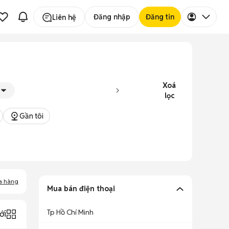
Đăng nhập
Đăng tin
Liên hệ
Xoá
lọc
Gần tôi
a hàng
Mua bán điện thoại
Tp Hồ Chí Minh
ới