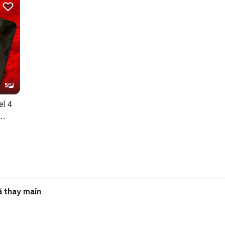
5
el 4
ã thay main