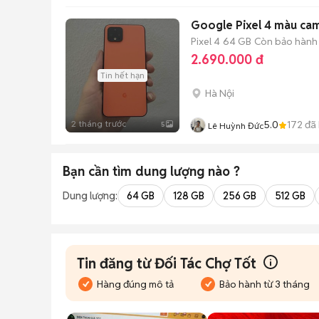
Google Pixel 4 màu ca
Pixel 4
64 GB
Còn bảo hành
2.690.000 đ
Tin hết hạn
Hà Nội
2 tháng trước
5.0
172
đã
5
Lê Huỳnh Đức
Bạn cần tìm
dung lượng
nào ?
Dung lượng:
64 GB
128 GB
256 GB
512 GB
Tin đăng từ Đối Tác Chợ Tốt
Hàng đúng mô tả
Bảo hành từ 3 tháng