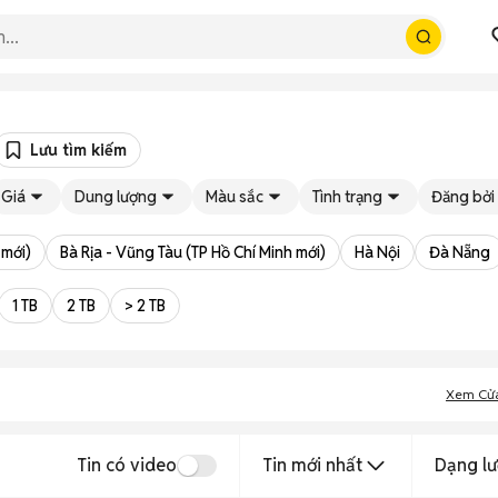
Lưu tìm kiếm
Giá
Dung lượng
Màu sắc
Tình trạng
Đăng bởi
 mới)
Bà Rịa - Vũng Tàu (TP Hồ Chí Minh mới)
Hà Nội
Đà Nẵng
1 TB
2 TB
> 2 TB
Xem Cử
Tin có video
Tin mới nhất
Dạng lư