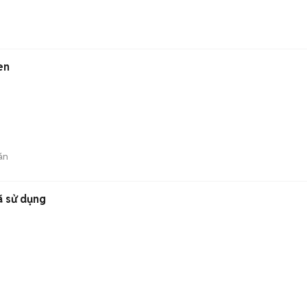
en
án
ã sử dụng