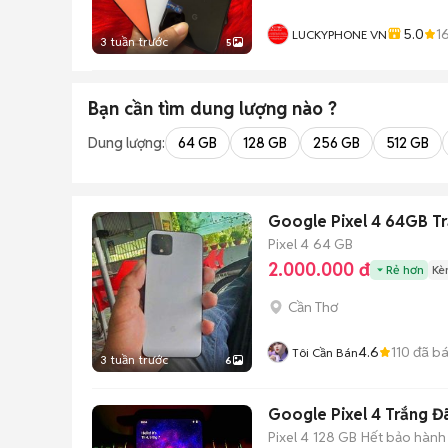
5.0
1
LUCKYPHONE VN
3 tuần trước
5
Bạn cần tìm
dung lượng
nào ?
Dung lượng:
64 GB
128 GB
256 GB
512 GB
Google Pixel 4 64GB Tr
Pixel 4
64 GB
2.000.000 đ
Rẻ hơn
Kè
Cần Thơ
4.6
110
đã b
Tôi Cần Bán
3 tuần trước
6
Google Pixel 4 Trắng Đ
Pixel 4
128 GB
Hết bảo hành