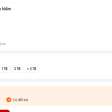
m hiếm
 bán
1 TB
2 TB
> 2 TB
Có đổi trả