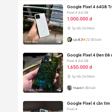
Google Pixel 4 64GB Tr
Pixel 4
64 GB
1.000.000 đ
Tp Hồ Chí Minh
4.3
22
đã bán
Lộc
hôm qua
2
Google Pixel 4 Đen Đã 
Pixel 4
64 GB
1.650.000 đ
Tp Hồ Chí Minh
8
đã bán
Thành
5 ngày trước
4
Google Pixel 4 cần tìm
Pixel 4