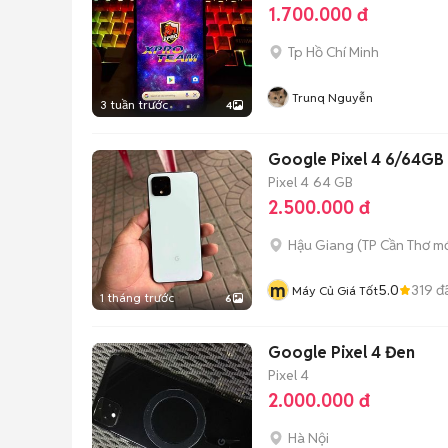
1.700.000 đ
Tp Hồ Chí Minh
Trunq Nguyễn
3 tuần trước
4
Google Pixel 4 6/64GB
Pixel 4
64 GB
2.500.000 đ
Hậu Giang
(
TP Cần Thơ
mớ
m
5.0
319
đ
Máy Củ Giá Tốt
1 tháng trước
6
Google Pixel 4 Đen
Pixel 4
2.000.000 đ
Hà Nội