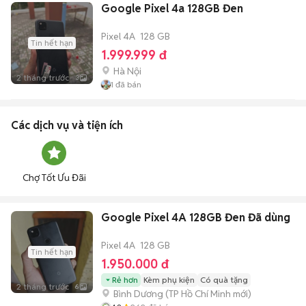
Google Pixel 4a 128GB Đen
Pixel 4A
128 GB
Tin hết hạn
1.999.999 đ
Hà Nội
2 tháng trước
3
1
đã bán
Các dịch vụ và tiện ích
Chợ Tốt Ưu Đãi
Google Pixel 4A 128GB Đen Đã dùng
Pixel 4A
128 GB
Tin hết hạn
1.950.000 đ
Rẻ hơn
Kèm phụ kiện
Có quà tặng
2 tháng trước
6
Bình Dương
(
TP Hồ Chí Minh
mới)