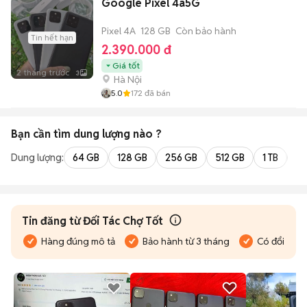
Google Pixel 4a5G
Pixel 4A
128 GB
Còn bảo hành
Tin hết hạn
2.390.000 đ
Giá tốt
2 tháng trước
3
Hà Nội
5.0
172
đã bán
Bạn cần tìm
dung lượng
nào ?
Dung lượng:
64 GB
128 GB
256 GB
512 GB
1 TB
2 
Tin đăng từ Đối Tác Chợ Tốt
Hàng đúng mô tả
Bảo hành từ 3 tháng
Có đổi trả