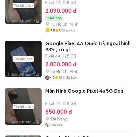
Pixel 4A
128 GB
Tin hết hạn
2.090.000 đ
Rẻ hơn
2 tháng trước
6
Tp Hồ Chí Minh
4.8
861
đã bán
Google Pixel 4A Quốc Tế, ngoại hình
93%, có gl
Pixel 4A
128 GB
Tin hết hạn
2.000.000 đ
Tp Hồ Chí Minh
2 tháng trước
3
4.9
769
đã bán
Màn Hình Google Pixel 4a 5G Đen
Pixel 4A
128 GB
Tin hết hạn
850.000 đ
Đà Nẵng
2 tháng trước
5
1
đã bán