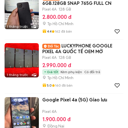
6GB.128GB SNAP 765G FULL CN
Pixel 4A
128 GB
2.800.000 đ
Tp Hồ Chí Minh
1 tháng trước
6
4.4
162
đã bán
LUCKYPHONE GOOGLE
PIXEL 4A QUỐC TẾ OEM MỞ
Pixel 4A
128 GB
2.990.000 đ
Giá tốt
Kèm phụ kiện
Có đổi trả
1 tháng trước
4
Tp Hồ Chí Minh
5.0
160
đã bán
Google Pixel 4a (5G) Giao lưu
Pixel 4A
1.900.000 đ
Đồng Nai