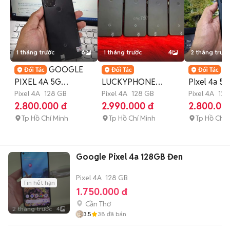
1 tháng trước
6
1 tháng trước
4
2 tháng trước
GOOGLE
G
PIXEL 4A 5G
LUCKYPHONE
Pixel 4a 5G
6GB.128GB SNAP
Pixel 4A
128 GB
GOOGLE PIXEL 4A
Pixel 4A
128 GB
6GB.128GB
Pixel 4A
128
2.800.000 đ
2.990.000 đ
2.800.00
765G FULL CN
QUỐC TẾ OEM MỞ
765G ZIN 
Tp Hồ Chí Minh
Tp Hồ Chí Minh
Tp Hồ Chí 
Google Pixel 4a 128GB Đen
Pixel 4A
128 GB
Tin hết hạn
1.750.000 đ
Cần Thơ
2 tháng trước
4
3.5
38
đã bán