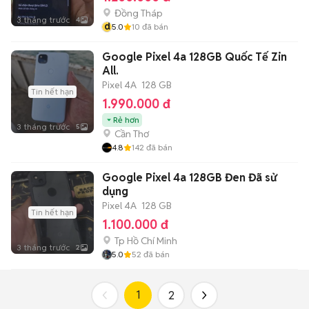
Đồng Tháp
3 tháng trước
4
d
5.0
10
đã bán
Google Pixel 4a 128GB Quốc Tế Zin
All.
Pixel 4A
128 GB
Tin hết hạn
1.990.000 đ
Rẻ hơn
3 tháng trước
5
Cần Thơ
4.8
142
đã bán
Google Pixel 4a 128GB Đen Đã sử
dụng
Pixel 4A
128 GB
Tin hết hạn
1.100.000 đ
Tp Hồ Chí Minh
3 tháng trước
2
5.0
52
đã bán
1
2