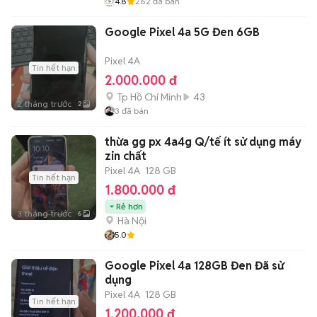
4.8
262
đã bán
Google Pixel 4a 5G Đen 6GB
Pixel 4A
Tin hết hạn
2.000.000 đ
Tp Hồ Chí Minh
43
2 tháng trước
2
3
đã bán
thừa gg px 4a4g Q/tế ít sử dụng máy
zin chất
Pixel 4A
128 GB
Tin hết hạn
1.800.000 đ
Rẻ hơn
3 tháng trước
6
Hà Nội
5.0
Google Pixel 4a 128GB Đen Đã sử
dụng
Pixel 4A
128 GB
Tin hết hạn
1.200.000 đ