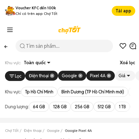
Voucher KFC đến 100k
Tải app
Chỉ có trên app Chợ Tốt
Khu vực:
Toàn quốc
Xoá lọc
Điện thoại
Google
Pixel 4A
Giá
Lọc
Khu vực:
Tp Hồ Chí Minh
Bình Dương (TP Hồ Chí Minh mới)
Bà 
Dung lượng:
64 GB
128 GB
256 GB
512 GB
1 TB
2 
Chợ Tốt
Điện thoại
Google
Google Pixel 4A