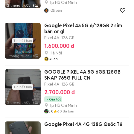
Tp Hồ Chí Minh
2 tháng trước
5
1
đã bán
Google Pixel 4a 5G 6/128GB 2 sim
bán or gl
Pixel 4A
128 GB
Tin hết hạn
1.600.000 đ
Hà Nội
1 tháng trước
3
Q
Quân
GOOGLE PIXEL 4A 5G 6GB.128GB
SNAP 765G FULL CN
Pixel 4A
128 GB
Tin hết hạn
2.700.000 đ
Giá tốt
2 tháng trước
6
Tp Hồ Chí Minh
5.0
60
đã bán
Google Pixel 4A 4G 128G Quốc Tế