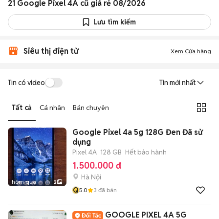
21 Google Pixel 4A cũ giá rẻ 08/2026
Lưu tìm kiếm
Siêu thị điện tử
Xem Cửa hàng
Tin có video
Tin mới nhất
Tất cả
Cá nhân
Bán chuyên
Google Pixel 4a 5g 128G Đen Đã sử
dụng
Pixel 4A
128 GB
Hết bảo hành
1.500.000 đ
Hà Nội
hôm qua
2
Q
5.0
3
đã bán
GOOGLE PIXEL 4A 5G