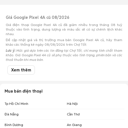
Giá Google Pixel 4A cũ 08/2026
Giá điện thoại Google Pixel 4A cũ đã giảm nhiều trong tháng 08 tuỳ
thuộc vào tình trạng, dung lượng và màu sắc sẽ có sự chênh lệch khác
nhau.
Để cập nhật giá và thị trường mua bán Google Pixel 4A cũ, hãy tham
khảo các thống kê ngày 08/08/2026 trên Chợ Tốt:
Lưu ý:
Mức giá dựa trên các tin đăng tại Chợ Tốt, chỉ mang tính chất tham
khảo. Giá Google Pixel 4A cũ sẽ phụ thuộc vào tình trạng, phiên bản và các
thoả thuận khi mua bán.
Mua bán Google Pixel 4A cũ
Xem thêm
Chợ Tốt có 21 tin đăng bán, mua Google Pixel 4A cũ với nhiều khoảng giá
giúp người dùng dễ dàng tìm kiếm và so sánh giá cả.
Mua bán điện thoại
Top 2 khoảng giá có nhiều tin mua bán Google Pixel 4A nhất
Google Pixel 4A giá dưới 2 triệu
: 16 điện thoại
Tp Hồ Chí Minh
Hà Nội
Google Pixel 4A giá 2 - 3 triệu
: 7 điện thoại
Chợ Tốt - Nơi mua bán Google Pixel 4A cũ giá tốt nhất!
Đà Nẵng
Cần Thơ
Bình Dương
An Giang