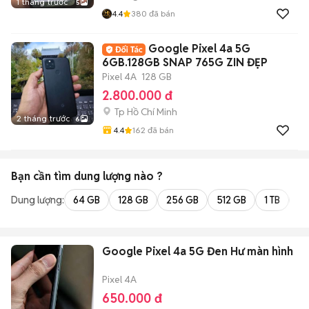
1 tháng trước
5
4.4
380
đã bán
Google Pixel 4a 5G
6GB.128GB SNAP 765G ZIN ĐẸP
Pixel 4A
128 GB
2.800.000 đ
Tp Hồ Chí Minh
2 tháng trước
6
4.4
162
đã bán
Bạn cần tìm
dung lượng
nào ?
Dung lượng:
64 GB
128 GB
256 GB
512 GB
1 TB
2 
Google Pixel 4a 5G Đen Hư màn hình
Pixel 4A
650.000 đ