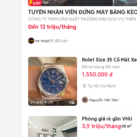
Tin nổi bật
TUYỂN NHÂN VIÊN ĐỨNG MÁY BĂNG KEO
CÔNG TY TNHH SẢN XUẤT THƯƠNG MẠI DỊCH VỤ THIÊN
Đến 12 triệu/tháng
18
đã bán
Mr Nhật
Rolet Size 35 Cổ Măt X
Đã sử dụng
Đồ nam
1.550.000 đ
Tp Hồ Chí Minh
Nguyễn Văn Tâm
24 giây trước
6
Phòng giá rẻ gần VHU
3,9 triệu/tháng
25 m²