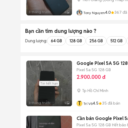
3 tháng trước
4.0
367
đã
6
Tony Nguyen
Bạn cần tìm
dung lượng
nào ?
Dung lượng:
64 GB
128 GB
256 GB
512 GB
Google Pixel 5A 5G 12
Pixel 5a 5G
128 GB
2.900.000 đ
Tin hết hạn
Tp Hồ Chí Minh
T
3 tháng trước
4.5
35
đã bán
5
Trí Võ
Cần bán Google Pixel 
Pixel 5a 5G
128 GB
Hết bảo