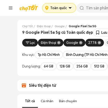
Toàn quốc
Chợ Tốt
Điện thoại
Google
Google Pixel 5a 5G
9 Google Pixel 5a 5g cũ Toàn quốc đẹp
Lưu
Lọc
Điện thoại
Google
2778
Khu vực:
Tp Hồ Chí Minh
Bình Dương (TP Hồ Chí Minh
Dung lượng:
64 GB
128 GB
256 GB
512 GB
Siêu thị điện tử
Tất cả
Cá nhân
Bán chuyên