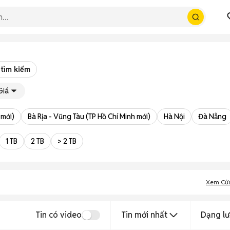
 tìm kiếm
Giá
 mới)
Bà Rịa - Vũng Tàu (TP Hồ Chí Minh mới)
Hà Nội
Đà Nẵng
1 TB
2 TB
> 2 TB
Xem Cử
Tin có video
Tin mới nhất
Dạng lư