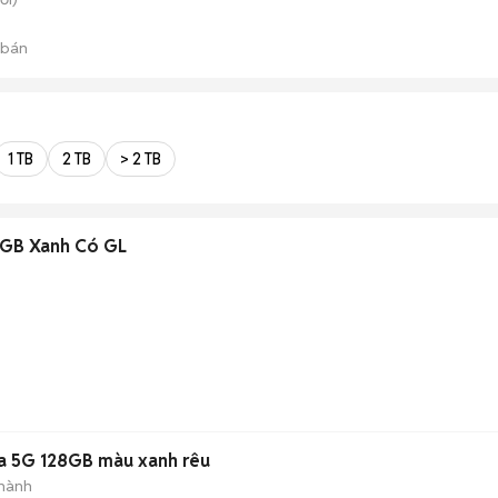
 bán
1 TB
2 TB
> 2 TB
8GB Xanh Có GL
5a 5G 128GB màu xanh rêu
 hành