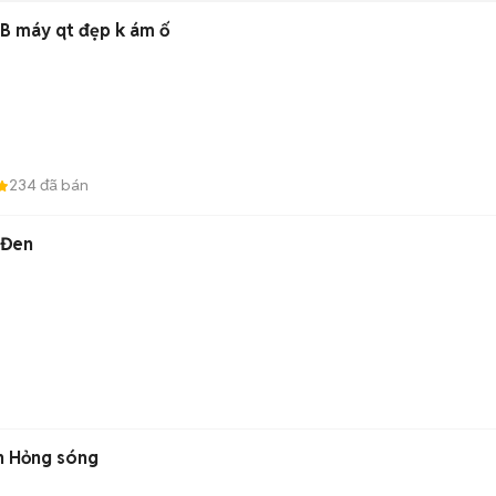
B máy qt đẹp k ám ố
234
đã bán
 Đen
n Hỏng sóng