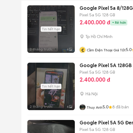
Google Pixel 5a 8/128G
Pixel 5a 5G
128 GB
2.400.000 đ
Rẻ hơn
Tin hết hạn
Tp Hồ Chí Minh
c
2 tháng trước
5.0
6
Cầm Điện Thoại Giá Tốt
Google Pixel 5A 128GB
Pixel 5a 5G
128 GB
2.400.000 đ
Tin hết hạn
Hà Nội
2 tháng trước
5.0
8
đã bán
6
Thuy Anh
Google Pixel 5A 5G Đe
Pixel 5a 5G
128 GB