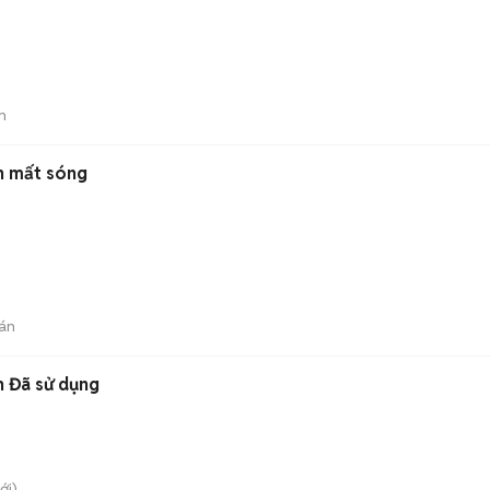
n
n mất sóng
án
n Đã sử dụng
ới)