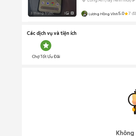
3 tháng trước
5.0
7
đã
3
Lương Hồng Vĩnh
Các dịch vụ và tiện ích
Chợ Tốt Ưu Đãi
Không 