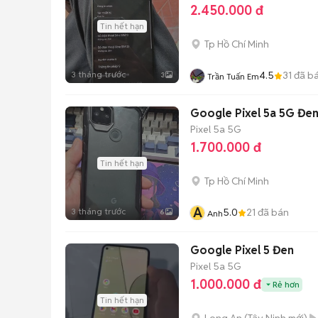
2.450.000 đ
Tin hết hạn
Tp Hồ Chí Minh
3 tháng trước
4.5
31
đã b
3
Trần Tuấn Em
Google Pixel 5a 5G Đen
Pixel 5a 5G
1.700.000 đ
Tin hết hạn
Tp Hồ Chí Minh
A
3 tháng trước
5.0
21
đã bán
6
Anh
Google Pixel 5 Đen
Pixel 5a 5G
1.000.000 đ
Rẻ hơn
Tin hết hạn
Long An
(
Tây Ninh
mới)