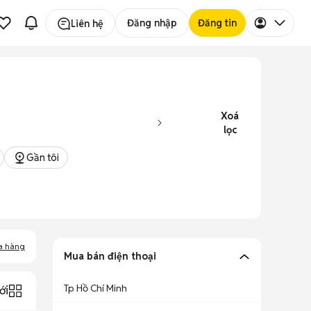
Đăng nhập
Đăng tin
Liên hệ
Xoá
lọc
Gần tôi
a hàng
Mua bán điện thoại
Tp Hồ Chí Minh
ới