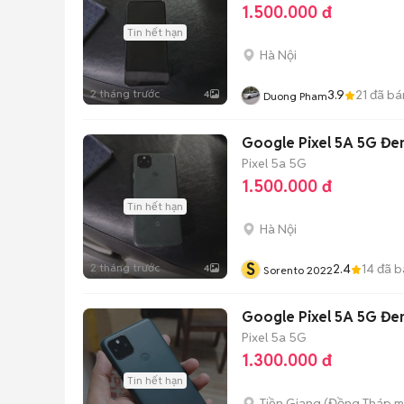
1.500.000 đ
Tin hết hạn
Hà Nội
2 tháng trước
3.9
21
đã bá
4
Duong Pham
Google Pixel 5A 5G Đe
Pixel 5a 5G
1.500.000 đ
Tin hết hạn
Hà Nội
S
2 tháng trước
2.4
14
đã b
4
Sorento 2022
Google Pixel 5A 5G Đe
Pixel 5a 5G
1.300.000 đ
Tin hết hạn
Tiền Giang
(
Đồng Tháp
m