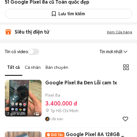
51 Google Pixel 8a cũ Toàn quốc đẹp
Lưu tìm kiếm
Siêu thị điện tử
Xem Cửa hàng
Tin có video
Tin mới nhất
Tất cả
Cá nhân
Bán chuyên
Google Pixel 8a Đen Lỗi cam 1x
Pixel 8a
3.400.000 đ
Tp Hồ Chí Minh
7 giờ trước
5
1
đã bán
Google Pixel 8A 128GB _