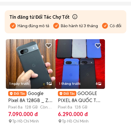
Tin đăng từ Đối Tác Chợ Tốt
Hàng đúng mô tả
Bảo hành từ 3 tháng
Có đổi trả
1 ngày trước
5
1 tháng trước
6
Google
GOOGLE
Pixel 8A 128GB _ Zin
PIXEL 8A QUỐC TẾ
Keng | 𝐆Ó𝐏 𝐎𝐍𝐋𝐈𝐍𝐄
Pixel 8a
128 GB
Còn
MỸ ZIN ĐẸP
Pixel 8a
128 GB
bảo hành
7.090.000 đ
6.290.000 đ
Tp Hồ Chí Minh
Tp Hồ Chí Minh