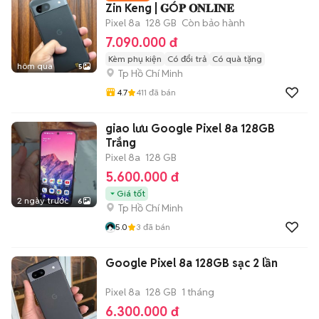
Zin Keng | 𝐆Ó𝐏 𝐎𝐍𝐋𝐈𝐍𝐄
Pixel 8a
128 GB
Còn bảo hành
7.090.000 đ
Kèm phụ kiện
Có đổi trả
Có quà tặng
hôm qua
5
Tp Hồ Chí Minh
4.7
411
đã bán
giao lưu Google Pixel 8a 128GB
Trắng
Pixel 8a
128 GB
5.600.000 đ
Giá tốt
2 ngày trước
6
Tp Hồ Chí Minh
5.0
3
đã bán
Google Pixel 8a 128GB sạc 2 lần
Pixel 8a
128 GB
1 tháng
6.300.000 đ