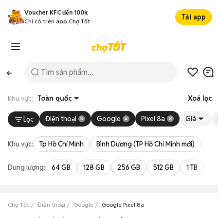
Voucher KFC đến 100k
Tải app
Chỉ có trên app Chợ Tốt
Khu vực:
Toàn quốc
Xoá lọc
Điện thoại
Google
Pixel 8a
Giá
Lọc
Khu vực:
Tp Hồ Chí Minh
Bình Dương (TP Hồ Chí Minh mới)
Bà 
Dung lượng:
64 GB
128 GB
256 GB
512 GB
1 TB
2 
Chợ Tốt
Điện thoại
Google
Google Pixel 8a