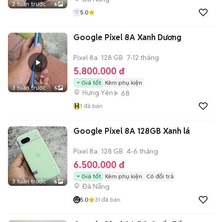
2 tuần trước
6
5.0
Google Pixel 8A Xanh Dương
Pixel 8a
128 GB
7-12 tháng
5.800.000 đ
Giá tốt
Kèm phụ kiện
3 tuần trước
5
Hưng Yên
68
H
1
đã bán
Google Pixel 8A 128GB Xanh lá
Pixel 8a
128 GB
4-6 tháng
6.500.000 đ
Giá tốt
Kèm phụ kiện
Có đổi trả
3 tuần trước
6
Đà Nẵng
5.0
31
đã bán