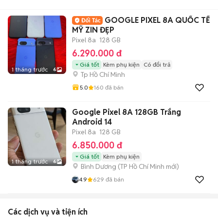
GOOGLE PIXEL 8A QUỐC TẾ
MỸ ZIN ĐẸP
Pixel 8a
128 GB
6.290.000 đ
Giá tốt
Kèm phụ kiện
Có đổi trả
1 tháng trước
6
Tp Hồ Chí Minh
5.0
160
đã bán
Google Pixel 8A 128GB Trắng
Android 14
Pixel 8a
128 GB
6.850.000 đ
Giá tốt
Kèm phụ kiện
1 tháng trước
6
Bình Dương
(
TP Hồ Chí Minh
mới)
4.9
629
đã bán
Các dịch vụ và tiện ích