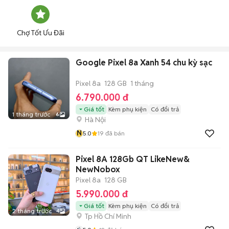
Chợ Tốt Ưu Đãi
Google Pixel 8a Xanh 54 chu kỳ sạc
Pixel 8a
128 GB
1 tháng
6.790.000 đ
Giá tốt
Kèm phụ kiện
Có đổi trả
1 tháng trước
6
Hà Nội
N
5.0
19
đã bán
Pixel 8A 128Gb QT LikeNew&
NewNobox
Pixel 8a
128 GB
5.990.000 đ
Giá tốt
Kèm phụ kiện
Có đổi trả
2 tháng trước
4
Tp Hồ Chí Minh