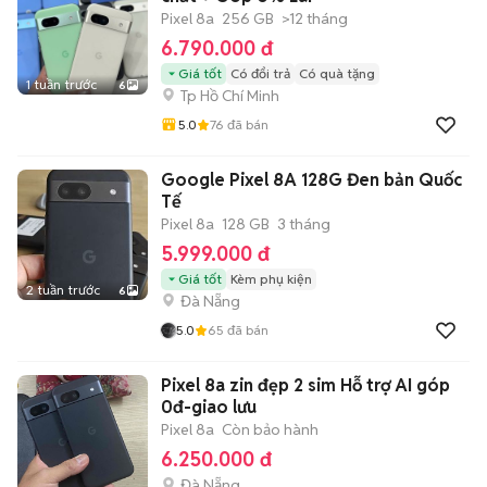
Pixel 8a
256 GB
>12 tháng
6.790.000 đ
Giá tốt
Có đổi trả
Có quà tặng
1 tuần trước
6
Tp Hồ Chí Minh
5.0
76
đã bán
Google Pixel 8A 128G Đen bản Quốc
Tế
Pixel 8a
128 GB
3 tháng
5.999.000 đ
Giá tốt
Kèm phụ kiện
2 tuần trước
6
Đà Nẵng
5.0
65
đã bán
Pixel 8a zin đẹp 2 sim Hỗ trợ AI góp
0đ-giao lưu
Pixel 8a
Còn bảo hành
6.250.000 đ
Đà Nẵng