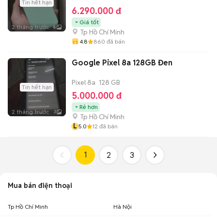
Tin hết hạn
6.290.000 đ
Giá tốt
2 tháng trước
6
Tp Hồ Chí Minh
4.8
860
đã bán
Google Pixel 8a 128GB Đen
Pixel 8a
128 GB
Tin hết hạn
5.000.000 đ
Rẻ hơn
2 tháng trước
3
Tp Hồ Chí Minh
L
5.0
12
đã bán
1
2
3
Mua bán điện thoại
Tp Hồ Chí Minh
Hà Nội