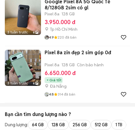
Google Pixel 8A 5G Quốc Tế
8/128GB 2sim có gl
Pixel 8a
128 GB
3.950.000 đ
Tp Hồ Chí Minh
3 tuần trước
6
4.9
220
đã bán
Pixel 8a zin đẹp 2 sim góp 0đ
Pixel 8a
128 GB
Còn bảo hành
6.650.000 đ
Giá tốt
3 tuần trước
6
Đà Nẵng
4.8
314
đã bán
Bạn cần tìm
dung lượng
nào ?
Dung lượng:
64 GB
128 GB
256 GB
512 GB
1 TB
2 