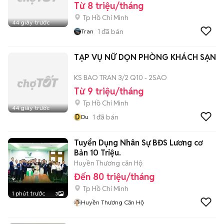
Từ 8 triệu/tháng
Tp Hồ Chí Minh
44 giây trước
1
đã bán
Tran
TẠP VỤ NỮ DỌN PHÒNG KHÁCH SẠN
KS BAO TRAN 3/2 Q10 - 2SAO
Từ 9 triệu/tháng
Tp Hồ Chí Minh
44 giây trước
D
1
đã bán
Du
Tuyển Dụng Nhân Sự BĐS Lương cơ
Bản 10 Triệu.
Huyền Thương căn Hộ
Đến 80 triệu/tháng
Tp Hồ Chí Minh
1 phút trước
3
Huyền Thương Căn Hộ