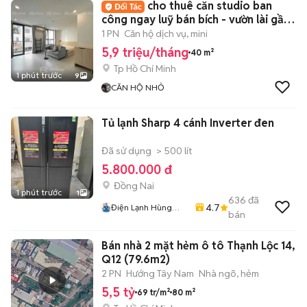
cho thuê căn studio ban
công ngay luỹ bán bích - vườn lài gần
chợ
1 PN
Căn hộ dịch vụ, mini
5,9 triệu/tháng
40 m²
Tp Hồ Chí Minh
1 phút trước
9
CĂN HỘ NHỎ
Tủ lạnh Sharp 4 cánh Inverter đen
Đã sử dụng
> 500 lít
5.800.000 đ
Đồng Nai
1 phút trước
1
636
đã
4.7
Điện Lạnh Hùng
bán
Cường
Bán nhà 2 mặt hẻm ô tô Thạnh Lộc 14,
Q12 (79.6m2)
2 PN
Hướng Tây Nam
Nhà ngõ, hẻm
5,5 tỷ
69 tr/m²
80 m²