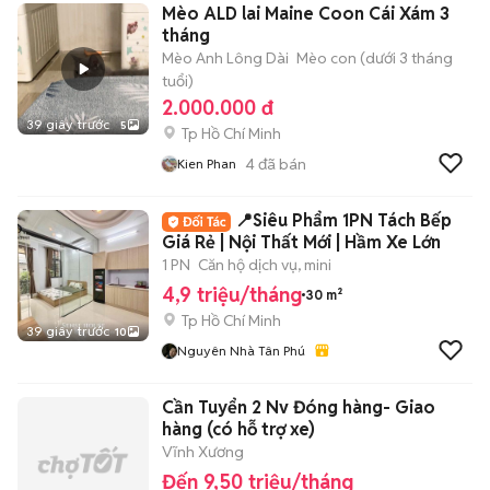
Mèo ALD lai Maine Coon Cái Xám 3
tháng
Mèo Anh Lông Dài
Mèo con (dưới 3 tháng
tuổi)
2.000.000 đ
39 giây trước
5
Tp Hồ Chí Minh
4
đã bán
Kien Phan
📍Siêu Phẩm 1PN Tách Bếp
Giá Rẻ | Nội Thất Mới | Hầm Xe Lớn
1 PN
Căn hộ dịch vụ, mini
4,9 triệu/tháng
30 m²
Tp Hồ Chí Minh
39 giây trước
10
Nguyên Nhà Tân Phú
Cần Tuyển 2 Nv Đóng hàng- Giao
hàng (có hỗ trợ xe)
Vĩnh Xương
Đến 9,50 triệu/tháng