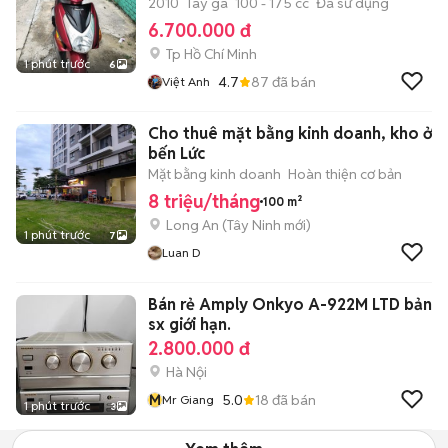
2010
Tay ga
100 - 175 cc
Đã sử dụng
6.700.000 đ
Tp Hồ Chí Minh
1 phút trước
6
4.7
87
đã bán
Việt Anh
Cho thuê mặt bằng kinh doanh, kho ở
bến Lức
Mặt bằng kinh doanh
Hoàn thiện cơ bản
8 triệu/tháng
100 m²
Long An
(
Tây Ninh
mới)
1 phút trước
7
Luan D
Bán rẻ Amply Onkyo A-922M LTD bản
sx giới hạn.
2.800.000 đ
Hà Nội
M
5.0
18
đã bán
Mr Giang
1 phút trước
3