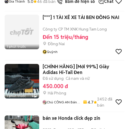
5.0
46
đã bán
Bấm để hiện số
Chat
Gia Thành
[***] 1 TÀI XẾ XE TẢI BEN ĐỒNG NAI
Công ty CP TM XNK Hung Tam Long
Đến 15 triệu/tháng
Đồng Nai
1 phút trước
Q
Quỳnh
[CHÍNH HÃNG] [Mới 99%] Giày
Adidas Hi-Tail Đen
Đã sử dụng
Cả nam và nữ
450.000 đ
Hải Phòng
1 phút trước
5
2452
đã
4.7
Chú CÔNG AN Bán
bán
GIÀY CHÍNH HÃNG
bán xe Honda click đẹp zin