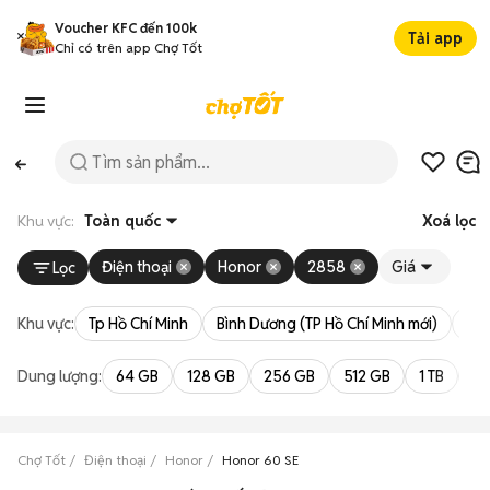
Voucher KFC đến 100k
Tải app
Chỉ có trên app Chợ Tốt
Khu vực:
Toàn quốc
Xoá lọc
Điện thoại
Honor
2858
Giá
Lọc
Khu vực:
Tp Hồ Chí Minh
Bình Dương (TP Hồ Chí Minh mới)
Bà 
Dung lượng:
64 GB
128 GB
256 GB
512 GB
1 TB
2 
Chợ Tốt
Điện thoại
Honor
Honor 60 SE