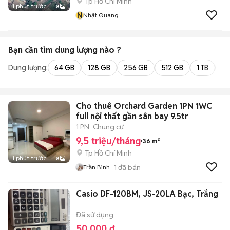
Tp Hồ Chí Minh
1 phút trước
8
N
Nhật Quang
Bạn cần tìm
dung lượng
nào ?
Dung lượng:
64 GB
128 GB
256 GB
512 GB
1 TB
2 
Cho thuê Orchard Garden 1PN 1WC
full nội thất gần sân bay 9.5tr
1 PN
Chung cư
9,5 triệu/tháng
36 m²
Tp Hồ Chí Minh
1 phút trước
8
1
đã bán
Trần Bình
Casio DF-120BM, JS-20LA Bạc, Trắng
Đã sử dụng
50.000 đ