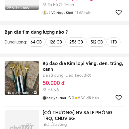
Tp Hồ Chí Minh
39 giây trước
11
đã bán
Lê Vũ Ngọc Khôi
Bạn cần tìm
dung lượng
nào ?
Dung lượng:
64 GB
128 GB
256 GB
512 GB
1 TB
2 
Bộ dao dĩa Kim loại Vàng, đen, trắng,
xanh
Đã sử dụng
Dao, kéo, thớt
50.000 đ
Hà Nội
40 giây trước
1
5.0
856
đã bán
Kairiyeudau
[CÓ THƯỞNG] NV SALE PHÒNG
TRỌ, CHDV SG
nhà cầu vồng