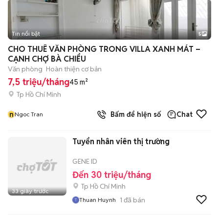
Tin nổi bật
5
CHO THUÊ VĂN PHÒNG TRONG VILLA XANH MÁT –
CẠNH CHỢ BÀ CHIỂU
Văn phòng
Hoàn thiện cơ bản
7,5 triệu/tháng
45 m²
Tp Hồ Chí Minh
n
Bấm để hiện số
Chat
Ngoc Tran
Tuyển nhân viên thị trường
GENE ID
Đến 30 triệu/tháng
Tp Hồ Chí Minh
33 giây trước
1
đã bán
Thuan Huynh