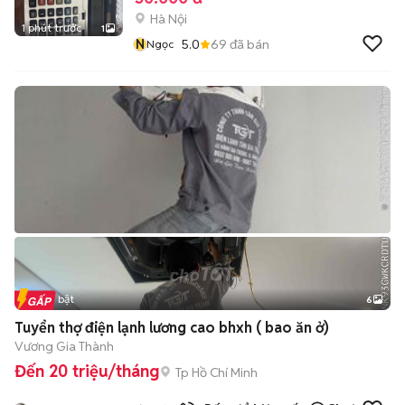
Hà Nội
1 phút trước
1
N
5.0
69
đã bán
Ngọc
Tin nổi bật
6
+
2
Tuyển thợ điện lạnh lương cao bhxh ( bao ăn ở)
Vương Gia Thành
Đến 20 triệu/tháng
Tp Hồ Chí Minh