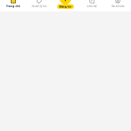
Trang chủ
Quản lý tin
Liên hệ
Tài khoản
Đăng tin
109.000 Bình chọn
Tải ứng dụng Chợ Tốt
Về Chợ Tốt
Quy chế sàn
Chính sách bảo mật
Giải quyết tranh chấp
CÔNG TY TNHH CHỢ TỐT - Người đại diện theo pháp luật:
Nguyễn Trọng Tấn; GPDKKD: 0312120782 do Sở KH & ĐT TP.HCM cấp ngày
11/01/2013;
GPMXH: 185/GP-BTTTT do Bộ Thông tin và Truyền thông
cấp ngày 09/07/2024 - Chịu trách nhiệm