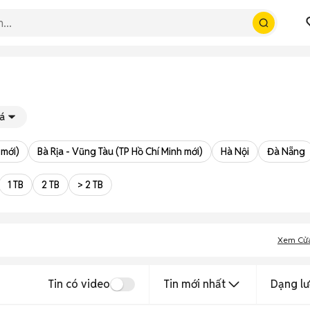
á
 mới)
Bà Rịa - Vũng Tàu (TP Hồ Chí Minh mới)
Hà Nội
Đà Nẵng
1 TB
2 TB
> 2 TB
Xem Cử
Tin có video
Tin mới nhất
Dạng lư