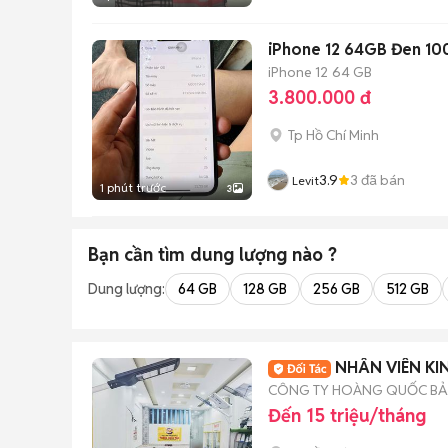
iPhone 12 64GB Đen 1
iPhone 12
64 GB
3.800.000 đ
Tp Hồ Chí Minh
3.9
3
đã bán
Levit
1 phút trước
3
Bạn cần tìm
dung lượng
nào ?
Dung lượng:
64 GB
128 GB
256 GB
512 GB
NHÂN VIÊN KI
CÔNG TY HOÀNG QUỐC B
Đến 15 triệu/tháng