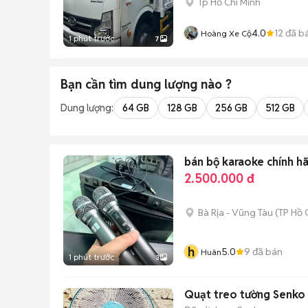
Tp Hồ Chí Minh
4.0
12
đã b
Hoàng Xe Cộ
1 phút trước
7
Bạn cần tìm
dung lượng
nào ?
Dung lượng:
64 GB
128 GB
256 GB
512 GB
bán bộ karaoke chính h
2.500.000 đ
Bà Rịa - Vũng Tàu
(
TP Hồ 
h
5.0
9
đã bán
Huân
1 phút trước
3
Quạt treo tường Senko 