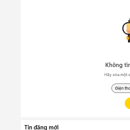
Không tì
Hãy xóa một s
Điện th
Tin đăng mới