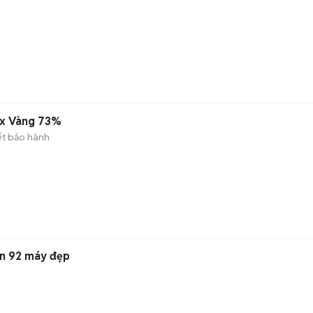
ax Vàng 73%
ết bảo hành
in 92 máy đẹp