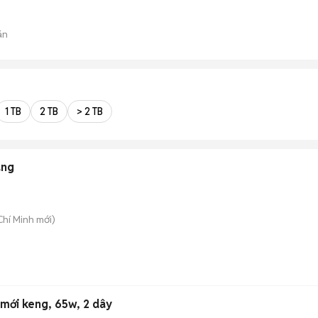
án
1 TB
2 TB
> 2 TB
ãng
Chí Minh
mới)
mới keng, 65w, 2 dây