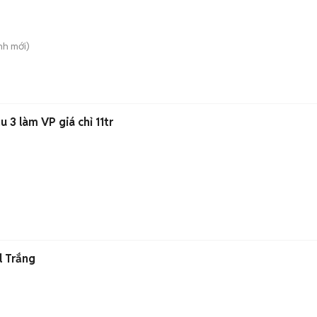
nh
mới)
 3 làm VP giá chỉ 11tr
l Trắng