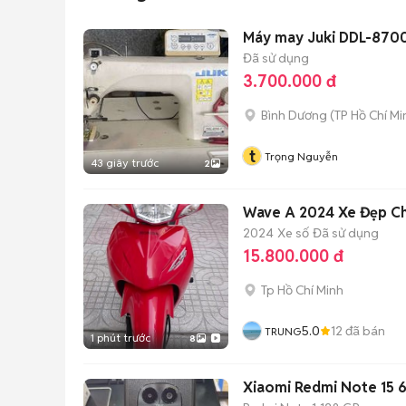
Máy may Juki DDL-8700
Đã sử dụng
3.700.000 đ
Bình Dương
(
TP Hồ Chí Mi
t
Trọng Nguyễn
43 giây trước
2
2024
Xe số
Đã sử dụng
15.800.000 đ
Tp Hồ Chí Minh
5.0
12
đã bán
TRUNG
1 phút trước
8
Xiaomi Redmi Note 15