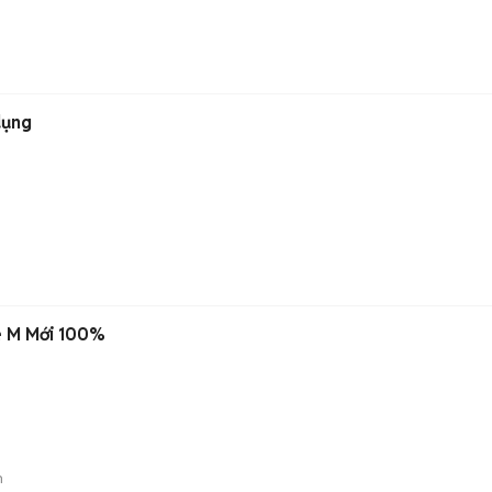
dụng
e M Mới 100%
n