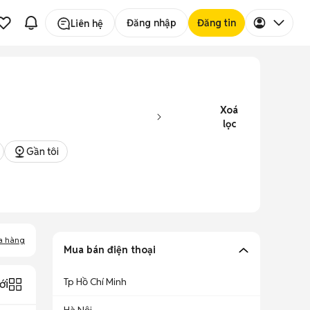
Đăng nhập
Đăng tin
Liên hệ
Xoá
lọc
Gần tôi
a hàng
Mua bán điện thoại
Tp Hồ Chí Minh
ới