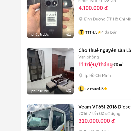
Redmi Note 1
128 GB
4.100.000 đ
Bình Dương
(
TP Hồ Chí Mi
T
4.5
4
đã bán
TTT
1 phút trước
4
Cho thuê nguyên sàn Lầu
Văn phòng
11 triệu/tháng
70 m²
Tp Hồ Chí Minh
L
4.5
Lê Phúc
1 phút trước
6
Veam VT651 2016 Diese
2016
7 tấn
Đã sử dụng
320.000.000 đ