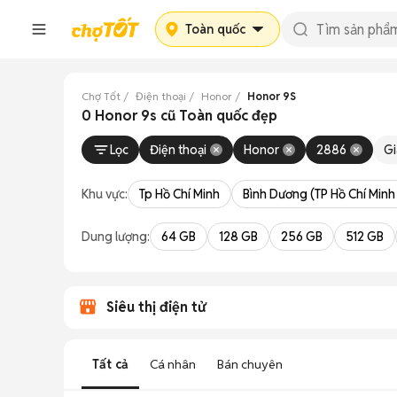
Toàn quốc
Chợ Tốt
Điện thoại
Honor
Honor 9S
0 Honor 9s cũ Toàn quốc đẹp
Lọc
Điện thoại
Honor
2886
Gi
Khu vực:
Tp Hồ Chí Minh
Bình Dương (TP Hồ Chí Minh
Dung lượng:
64 GB
128 GB
256 GB
512 GB
Siêu thị điện tử
Tất cả
Cá nhân
Bán chuyên