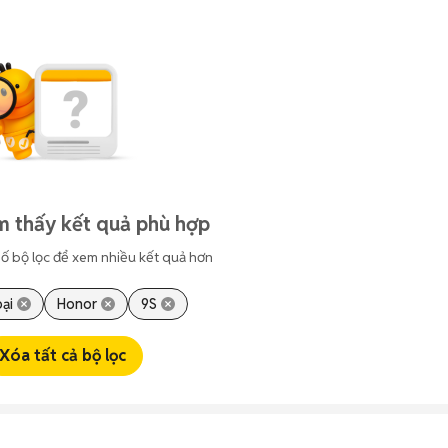
m thấy kết quả phù hợp
ố bộ lọc để xem nhiều kết quả hơn
oại
Honor
9S
Xóa tất cả bộ lọc