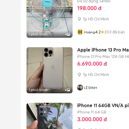
Đã sử dụng
Senko
198.000 đ
Tp Hồ Chí Minh
H
4.2
203
đã bán
Hoàng
1 phút trước
4
Apple iPhone 13 Pro M
iPhone 13 Pro Max
128 GB
H
6.690.000 đ
Tp Hồ Chí Minh
LỆ ĐINH
1 phút trước
6
iPhone 11 64GB VN/A p
iPhone 11
64 GB
3.000.000 đ