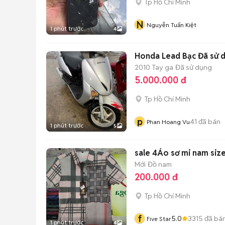
Tp Hồ Chí Minh
N
Nguyễn Tuấn Kiệt
1 phút trước
4
Honda Lead Bạc Đã sử 
2010
Tay ga
Đã sử dụng
5.000.000 đ
Tp Hồ Chí Minh
p
41
đã bán
Phan Hoang Vu
1 phút trước
5
sale 4Áo sơ mi nam siz
Mới
Đồ nam
200.000 đ
Tp Hồ Chí Minh
f
5.0
3315
đã bá
Five Star
1 phút trước
4