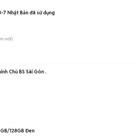
-7 Nhật Bản đã sử dụng
nh
mới)
Wave A 2024 Xe Đẹp Chính Chủ BS Sài Gòn .
 6GB/128GB Đen