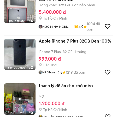
Dòng khác
128 GB
Còn bảo hành
5.400.000 đ
Tp Hồ Chí Minh
11 phút trước
6
1004
đã
4.9
NGÔ MINH MOBILE
bán
SHOP
Apple iPhone 7 Plus 32GB Đen 100%
iPhone 7 Plus
32 GB
1 tháng
999.000 đ
Cần Thơ
13 phút trước
6
4.8
1219
đã bán
NP Store
thanh lý đồ ăn cho chó mèo
Mới
1.200.000 đ
Tp Hồ Chí Minh
13 phút trước
2
N
Nguyễn Dương Ngọc Thành