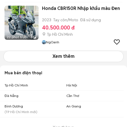
Honda CBR150R Nhập khẩu màu Đen
2023
Tay côn/Moto
Đã sử dụng
40.500.000 đ
Tp Hồ Chí Minh
22 phút trước
2
NgOanh
Xem thêm
Mua bán điện thoại
Tp Hồ Chí Minh
Hà Nội
Đà Nẵng
Cần Thơ
Bình Dương
An Giang
(
TP Hồ Chí Minh
mới)