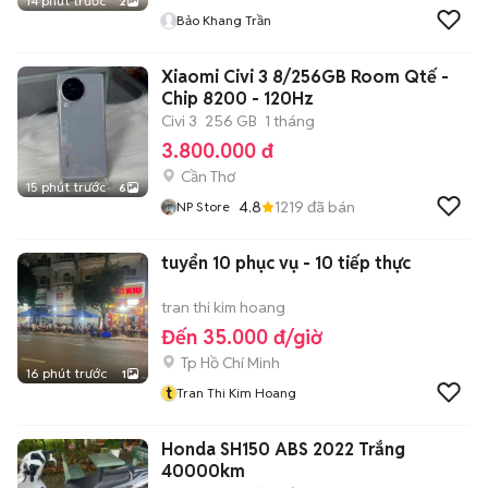
14 phút trước
2
Bảo Khang Trần
Xiaomi Civi 3 8/256GB Room Qtế -
Chip 8200 - 120Hz
Civi 3
256 GB
1 tháng
3.800.000 đ
Cần Thơ
15 phút trước
6
4.8
1219
đã bán
NP Store
tuyển 10 phục vụ - 10 tiếp thực
tran thi kim hoang
Đến 35.000 đ/giờ
Tp Hồ Chí Minh
16 phút trước
1
t
Tran Thi Kim Hoang
Honda SH150 ABS 2022 Trắng
40000km