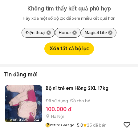
Không tìm thấy kết quả phù hợp
Hãy xóa một số bộ lọc để xem nhiều kết quả hơn
Điện thoại
Honor
Magic4 Lite
Xóa tất cả bộ lọc
Tin đăng mới
Bộ nỉ trẻ em Hồng 2XL 17kg
Đã sử dụng
Đồ cho bé
100.000 đ
Hà Nội
1 phút trước
3
P
5.0
25
đã bán
Petite Garage