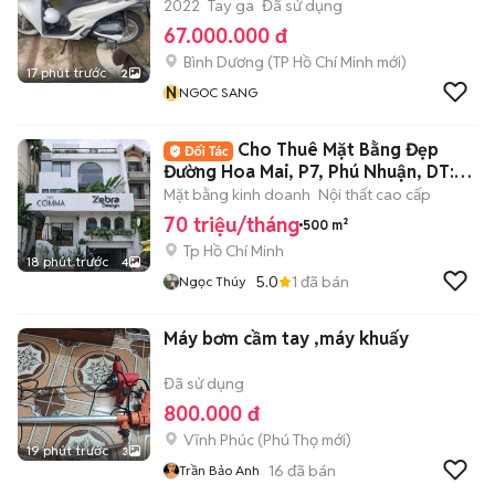
2022
Tay ga
Đã sử dụng
67.000.000 đ
Bình Dương
(
TP Hồ Chí Minh
mới)
17 phút trước
2
N
NGOC SANG
Cho Thuê Mặt Bằng Đẹp
Đường Hoa Mai, P7, Phú Nhuận, DT:
8x20m
Mặt bằng kinh doanh
Nội thất cao cấp
70 triệu/tháng
500 m²
Tp Hồ Chí Minh
18 phút trước
4
5.0
1
đã bán
Ngọc Thúy
Máy bơm cầm tay ,máy khuấy
Đã sử dụng
800.000 đ
Vĩnh Phúc
(
Phú Thọ
mới)
19 phút trước
3
16
đã bán
Trần Bảo Anh