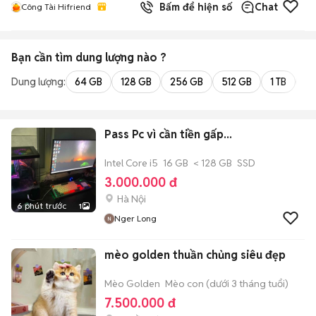
Bấm để hiện số
Chat
Công Tài Hifriend
Bạn cần tìm
dung lượng
nào ?
Dung lượng:
64 GB
128 GB
256 GB
512 GB
1 TB
2 
Pass Pc vì cần tiền gấp...
Intel Core i5
16 GB
< 128 GB
SSD
3.000.000 đ
Hà Nội
6 phút trước
1
Nger Long
mèo golden thuần chủng siêu đẹp
Mèo Golden
Mèo con (dưới 3 tháng tuổi)
7.500.000 đ