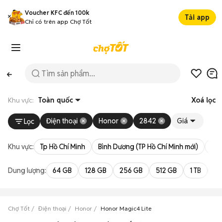
Voucher KFC đến 100k
Tải app
Chỉ có trên app Chợ Tốt
Khu vực:
Toàn quốc
Xoá lọc
Điện thoại
Honor
2842
Giá
Lọc
Khu vực:
Tp Hồ Chí Minh
Bình Dương (TP Hồ Chí Minh mới)
Bà 
Dung lượng:
64 GB
128 GB
256 GB
512 GB
1 TB
2 
Chợ Tốt
Điện thoại
Honor
Honor Magic4 Lite