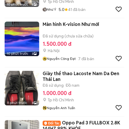
Tp Hồ Chí Minh
10 phút trước
5
5.0
41
đã bán
Như Ý
Màn hình K-vision Như mới
Đã sử dụng (chưa sửa chữa)
1.500.000 đ
Hà Nội
10 phút trước
3
n
7
đã bán
Nguyễn Công Đạt
Giày thể thao Lacoste Nam Da Đen
Thái Lan
Đã sử dụng
Đồ nam
1.000.000 đ
Tp Hồ Chí Minh
11 phút trước
3
N
Nguyễn Anh Tuấn
Oppo Pad 3 FULLBOX 2.8K
144HZ 99% KHỎE