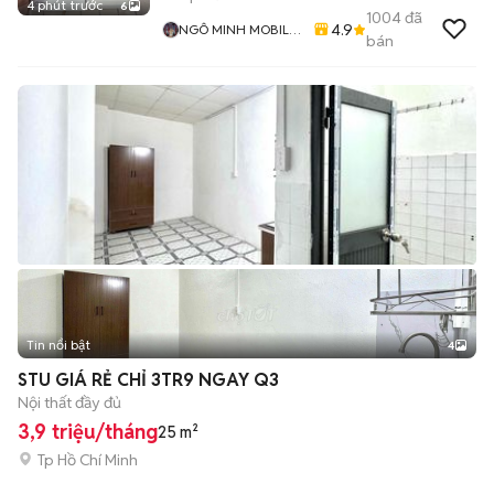
4 phút trước
6
1004
đã
4.9
NGÔ MINH MOBILE
bán
SHOP
Tin nổi bật
4
STU GIÁ RẺ CHỈ 3TR9 NGAY Q3
Nội thất đầy đủ
3,9 triệu/tháng
25 m²
Tp Hồ Chí Minh