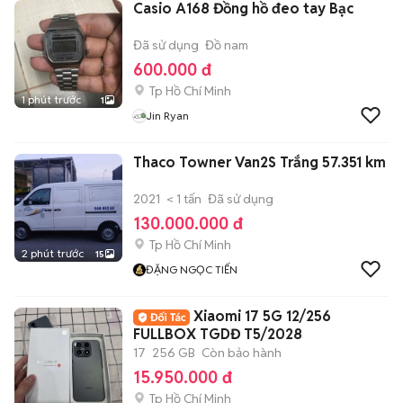
Casio A168 Đồng hồ đeo tay Bạc
Đã sử dụng
Đồ nam
600.000 đ
Tp Hồ Chí Minh
1 phút trước
1
Jin Ryan
Thaco Towner Van2S Trắng 57.351 km
2021
< 1 tấn
Đã sử dụng
130.000.000 đ
Tp Hồ Chí Minh
2 phút trước
15
ĐẶNG NGỌC TIẾN
Xiaomi 17 5G 12/256
FULLBOX TGDĐ T5/2028
17
256 GB
Còn bảo hành
15.950.000 đ
Tp Hồ Chí Minh