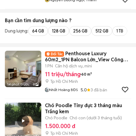
Bạn cần tìm
dung lượng
nào ?
Dung lượng:
64 GB
128 GB
256 GB
512 GB
1 TB
2 
Penthouse Luxury
60m2_1PN Balcon Lớn_View Công
Viên Ngay Võ Thị Sáu
1 PN
Căn hộ dịch vụ, mini
11 triệu/tháng
60 m²
Tp Hồ Chí Minh
14 phút trước
11
5.0
3
đã bán
Nhất Hoàng BĐS
Chó Poodle Tiny đực 3 tháng màu
Trắng kem
Chó Poodle
Chó con (dưới 3 tháng tuổi)
1.500.000 đ
Tp Hồ Chí Minh