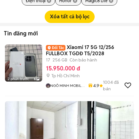
Điện thoại
Honor
Magic8 Lite
Xóa tất cả bộ lọc
Tin đăng mới
Xiaomi 17 5G 12/256
FULLBOX TGDĐ T5/2028
17
256 GB
Còn bảo hành
15.950.000 đ
Tp Hồ Chí Minh
2 phút trước
6
1004
đã
4.9
NGÔ MINH MOBILE
bán
SHOP