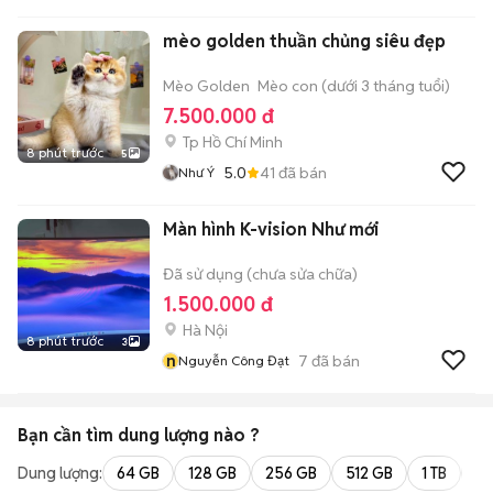
mèo golden thuần chủng siêu đẹp
Mèo Golden
Mèo con (dưới 3 tháng tuổi)
7.500.000 đ
Tp Hồ Chí Minh
8 phút trước
5
5.0
41
đã bán
Như Ý
Màn hình K-vision Như mới
Đã sử dụng (chưa sửa chữa)
1.500.000 đ
Hà Nội
8 phút trước
3
n
7
đã bán
Nguyễn Công Đạt
Bạn cần tìm
dung lượng
nào ?
Dung lượng:
64 GB
128 GB
256 GB
512 GB
1 TB
2 