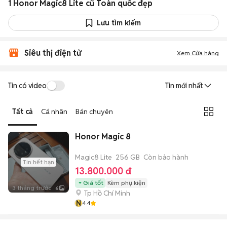
1 Honor Magic8 Lite cũ Toàn quốc đẹp
Lưu tìm kiếm
Siêu thị điện tử
Xem Cửa hàng
Tin có video
Tin mới nhất
Tất cả
Cá nhân
Bán chuyên
Honor Magic 8
Magic8 Lite
256 GB
Còn bảo hành
Tin hết hạn
13.800.000 đ
Giá tốt
Kèm phụ kiện
3 tháng trước
6
Tp Hồ Chí Minh
N
4.4