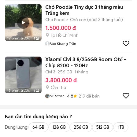
Chó Poodle Tiny đực 3 tháng màu
Trắng kem
Chó Poodle
Chó con (dưới 3 tháng tuổi)
1.500.000 đ
Tp Hồ Chí Minh
12 phút trước
2
Bảo Khang Trần
Xiaomi Civi 3 8/256GB Room Qtế -
Chip 8200 - 120Hz
Civi 3
256 GB
1 tháng
3.800.000 đ
Cần Thơ
13 phút trước
6
4.8
1219
đã bán
NP Store
Bạn cần tìm
dung lượng
nào ?
Dung lượng:
64 GB
128 GB
256 GB
512 GB
1 TB
2 