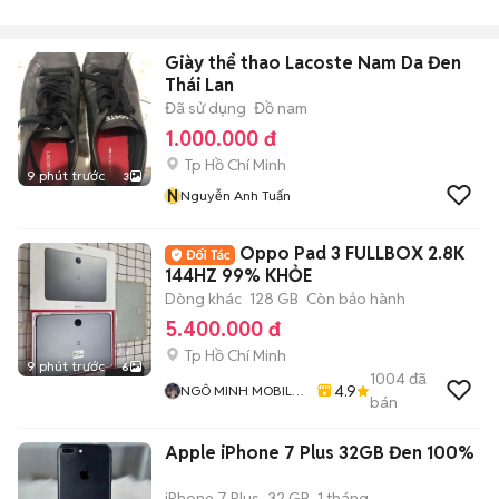
Giày thể thao Lacoste Nam Da Đen
Thái Lan
Đã sử dụng
Đồ nam
1.000.000 đ
Tp Hồ Chí Minh
9 phút trước
3
N
Nguyễn Anh Tuấn
Oppo Pad 3 FULLBOX 2.8K
144HZ 99% KHỎE
Dòng khác
128 GB
Còn bảo hành
5.400.000 đ
Tp Hồ Chí Minh
9 phút trước
6
1004
đã
4.9
NGÔ MINH MOBILE
bán
SHOP
Apple iPhone 7 Plus 32GB Đen 100%
iPhone 7 Plus
32 GB
1 tháng