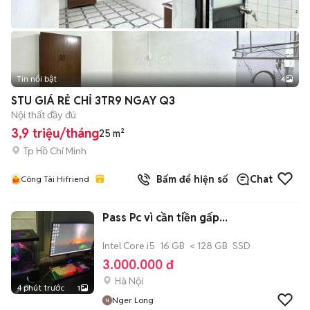
Tin nổi bật
4
STU GIÁ RẺ CHỈ 3TR9 NGAY Q3
Nội thất đầy đủ
3,9 triệu/tháng
25 m²
Tp Hồ Chí Minh
Bấm để hiện số
Chat
Công Tài Hifriend
Pass Pc vì cần tiền gấp...
Intel Core i5
16 GB
< 128 GB
SSD
3.000.000 đ
Hà Nội
4 phút trước
1
Nger Long