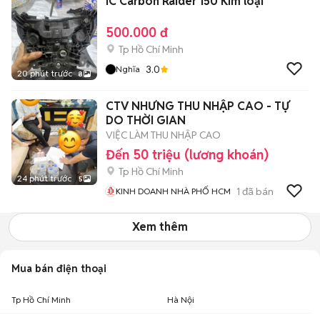
IC Carbon Raider 150 Kim loại
500.000 đ
Tp Hồ Chí Minh
3.0
Nghĩa
20 phút trước
8
CTV NHƯNG THU NHẬP CAO - TỰ
DO THỜI GIAN
VIỆC LÀM THU NHẬP CAO
Đến 50 triệu (lương khoán)
Tp Hồ Chí Minh
24 phút trước
5
1
đã bán
KINH DOANH NHÀ PHỐ HCM
Xem thêm
Mua bán điện thoại
Tp Hồ Chí Minh
Hà Nội