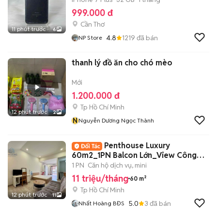
999.000 đ
Cần Thơ
11 phút trước
6
4.8
1219
đã bán
NP Store
thanh lý đồ ăn cho chó mèo
Mới
1.200.000 đ
Tp Hồ Chí Minh
12 phút trước
2
N
Nguyễn Dương Ngọc Thành
Penthouse Luxury
60m2_1PN Balcon Lớn_View Công
Viên Ngay Võ Thị Sáu
1 PN
Căn hộ dịch vụ, mini
11 triệu/tháng
60 m²
Tp Hồ Chí Minh
12 phút trước
11
5.0
3
đã bán
Nhất Hoàng BĐS