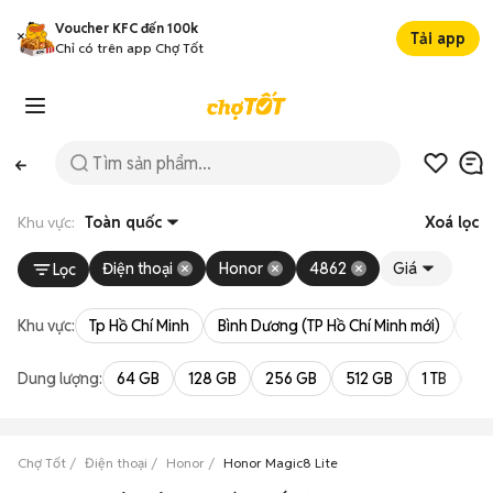
Voucher KFC đến 100k
Tải app
Chỉ có trên app Chợ Tốt
Khu vực:
Toàn quốc
Xoá lọc
Điện thoại
Honor
4862
Giá
Lọc
Khu vực:
Tp Hồ Chí Minh
Bình Dương (TP Hồ Chí Minh mới)
Bà 
Dung lượng:
64 GB
128 GB
256 GB
512 GB
1 TB
2 
Chợ Tốt
Điện thoại
Honor
Honor Magic8 Lite