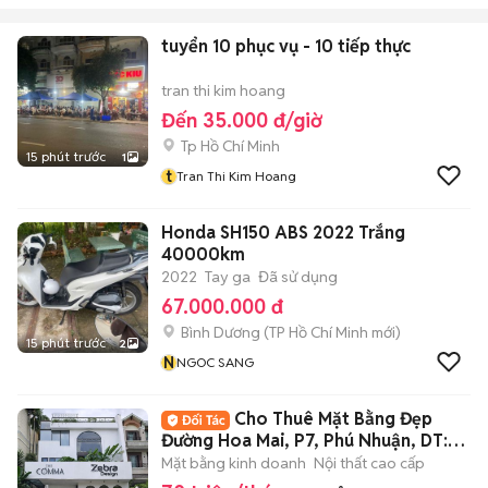
tuyển 10 phục vụ - 10 tiếp thực
tran thi kim hoang
Đến 35.000 đ/giờ
Tp Hồ Chí Minh
15 phút trước
1
t
Tran Thi Kim Hoang
Honda SH150 ABS 2022 Trắng
40000km
2022
Tay ga
Đã sử dụng
67.000.000 đ
Bình Dương
(
TP Hồ Chí Minh
mới)
15 phút trước
2
N
NGOC SANG
Cho Thuê Mặt Bằng Đẹp
Đường Hoa Mai, P7, Phú Nhuận, DT:
8x20m
Mặt bằng kinh doanh
Nội thất cao cấp