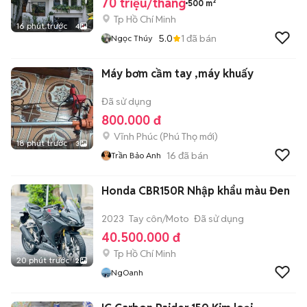
70 triệu/tháng
500 m²
Tp Hồ Chí Minh
16 phút trước
4
5.0
1
đã bán
Ngọc Thúy
Máy bơm cầm tay ,máy khuấy
Đã sử dụng
800.000 đ
Vĩnh Phúc
(
Phú Thọ
mới)
18 phút trước
3
16
đã bán
Trần Bảo Anh
Honda CBR150R Nhập khẩu màu Đen
2023
Tay côn/Moto
Đã sử dụng
40.500.000 đ
Tp Hồ Chí Minh
20 phút trước
2
NgOanh