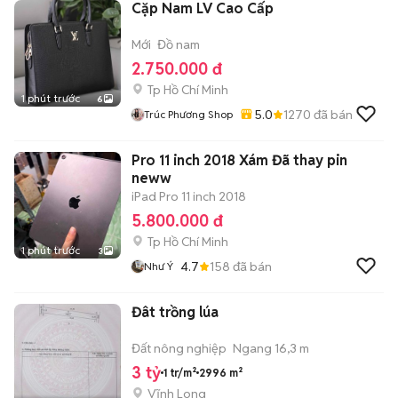
Cặp Nam LV Cao Cấp
Mới
Đồ nam
2.750.000 đ
Tp Hồ Chí Minh
1 phút trước
6
5.0
1270
đã bán
Trúc Phương Shop
Pro 11 inch 2018 Xám Đã thay pin
neww
iPad Pro 11 inch 2018
5.800.000 đ
Tp Hồ Chí Minh
1 phút trước
3
4.7
158
đã bán
Như Ý
Đât trồng lúa
Đất nông nghiệp
Ngang 16,3 m
3 tỷ
1 tr/m²
2996 m²
Vĩnh Long