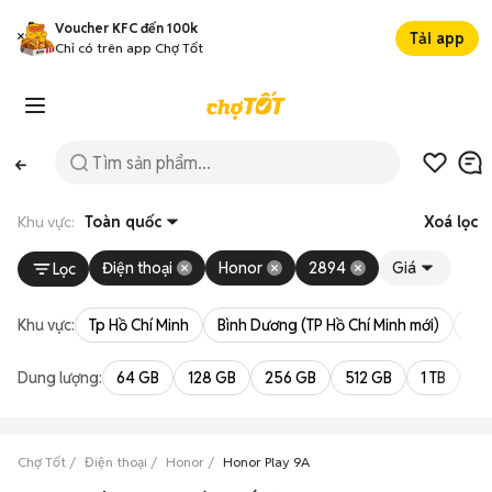
Voucher KFC đến 100k
Tải app
Chỉ có trên app Chợ Tốt
Khu vực:
Toàn quốc
Xoá lọc
Điện thoại
Honor
2894
Giá
Lọc
Khu vực:
Tp Hồ Chí Minh
Bình Dương (TP Hồ Chí Minh mới)
Bà 
Dung lượng:
64 GB
128 GB
256 GB
512 GB
1 TB
2 
Chợ Tốt
Điện thoại
Honor
Honor Play 9A