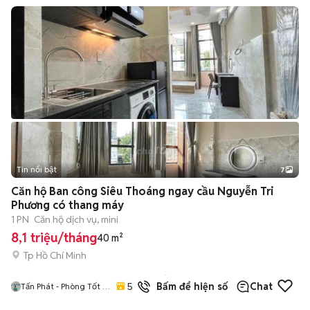
Tin nổi bật
7
+
2
Căn hộ Ban công Siêu Thoáng ngay cầu Nguyễn Tri
Phương có thang máy
1 PN
Căn hộ dịch vụ, mini
8,1 triệu/tháng
40 m²
Tp Hồ Chí Minh
10
đã
5.0
Bấm để hiện số
Chat
Tấn Phát - Phòng Tốt /
bán
Giá Tốt / Uy Tín