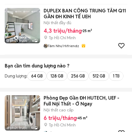
DUPLEX BAN CÔNG TRUNG TÂM Q11
GẦN ĐH KINH TẾ UEH
Nội thất đầy đủ
4,3 triệu/tháng
25 m²
Tp Hồ Chí Minh
2 phút trước
6
Tâm Như Hifriendz
Bạn cần tìm
dung lượng
nào ?
Dung lượng:
64 GB
128 GB
256 GB
512 GB
1 TB
2 
Phòng Đẹp Gần ĐH HUTECH, UEF -
Full Nội Thất - Ở Ngay
Nội thất cao cấp
6 triệu/tháng
45 m²
Tp Hồ Chí Minh
2 phút trước
10