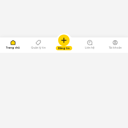
Trang chủ
Quản lý tin
Liên hệ
Tài khoản
Đăng tin
109.000 Bình chọn
Tải ứng dụng Chợ Tốt