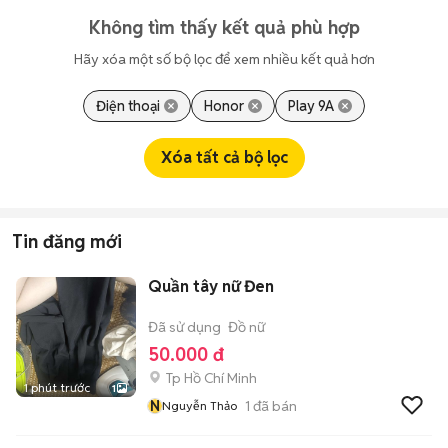
Không tìm thấy kết quả phù hợp
Hãy xóa một số bộ lọc để xem nhiều kết quả hơn
Điện thoại
Honor
Play 9A
Xóa tất cả bộ lọc
Tin đăng mới
Quần tây nữ Đen
Đã sử dụng
Đồ nữ
50.000 đ
Tp Hồ Chí Minh
1 phút trước
1
N
1
đã bán
Nguyễn Thảo