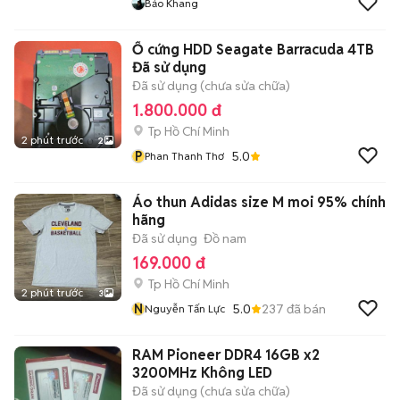
Bảo Khang
Ổ cứng HDD Seagate Barracuda 4TB
Đã sử dụng
Đã sử dụng (chưa sửa chữa)
1.800.000 đ
Tp Hồ Chí Minh
2 phút trước
2
P
5.0
Phan Thanh Thơ
Áo thun Adidas size M moi 95% chính
hãng
Đã sử dụng
Đồ nam
169.000 đ
Tp Hồ Chí Minh
2 phút trước
3
N
5.0
237
đã bán
Nguyễn Tấn Lực
RAM Pioneer DDR4 16GB x2
3200MHz Không LED
Đã sử dụng (chưa sửa chữa)