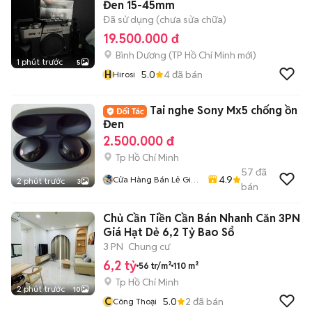
Đen 15-45mm
Đã sử dụng (chưa sửa chữa)
19.500.000 đ
Bình Dương
(
TP Hồ Chí Minh
mới)
1 phút trước
5
H
5.0
4
đã bán
Hirosi
Tai nghe Sony Mx5 chống ồn
Đen
2.500.000 đ
Tp Hồ Chí Minh
57
đã
4.9
Cửa Hàng Bán Lẻ Giá
2 phút trước
3
bán
Sỉ Ship Tận Nhà
Chủ Cần Tiền Cần Bán Nhanh Căn 3PN
Giá Hạt Dẻ 6,2 Tỷ Bao Sổ
3 PN
Chung cư
6,2 tỷ
56 tr/m²
110 m²
Tp Hồ Chí Minh
2 phút trước
10
C
5.0
2
đã bán
Công Thoại