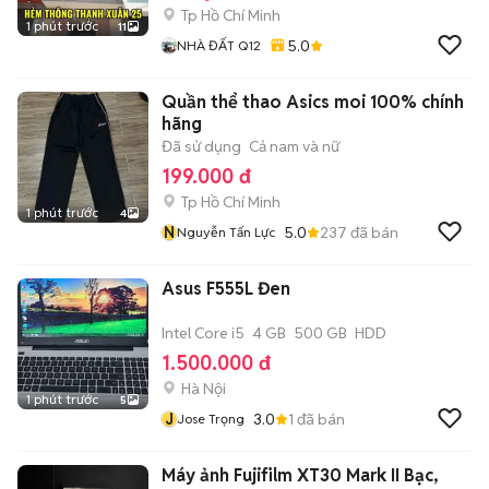
Tp Hồ Chí Minh
1 phút trước
11
5.0
NHÀ ĐẤT Q12
Quần thể thao Asics moi 100% chính
hãng
Đã sử dụng
Cả nam và nữ
199.000 đ
Tp Hồ Chí Minh
1 phút trước
4
N
5.0
237
đã bán
Nguyễn Tấn Lực
Asus F555L Đen
Intel Core i5
4 GB
500 GB
HDD
1.500.000 đ
Hà Nội
1 phút trước
5
J
3.0
1
đã bán
Jose Trọng
Máy ảnh Fujifilm XT30 Mark II Bạc,