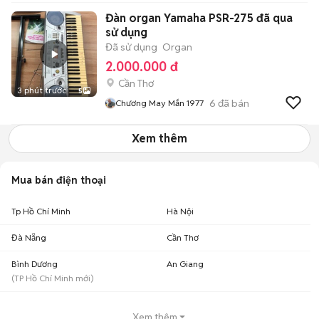
Đàn organ Yamaha PSR-275 đã qua
sử dụng
Đã sử dụng
Organ
2.000.000 đ
Cần Thơ
3 phút trước
5
6
đã bán
Chương May Mắn 1977
Xem thêm
Mua bán điện thoại
Tp Hồ Chí Minh
Hà Nội
Đà Nẵng
Cần Thơ
Bình Dương
An Giang
(
TP Hồ Chí Minh
mới)
Xem thêm