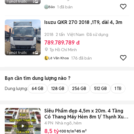
1 phút trước
2
1
đã bán
Bảo
Isuzu QKR 270 2018 ,1T9, dài 4, 3m
2018
2 tấn
Việt Nam
Đã sử dụng
789.789.789 đ
Tp Hồ Chí Minh
1 phút trước
6
L
176
đã bán
Lê Văn Khoa
Bạn cần tìm
dung lượng
nào ?
Dung lượng:
64 GB
128 GB
256 GB
512 GB
1 TB
2 
Siêu Phẩm đẹp 4,5m x 20m. 4 Tầng
Có Thang Máy Hẻm 8m 1/ Thạnh Xuân
25
4 PN
Nhà ngõ, hẻm
8,5 tỷ
100 tr/m²
85 m²