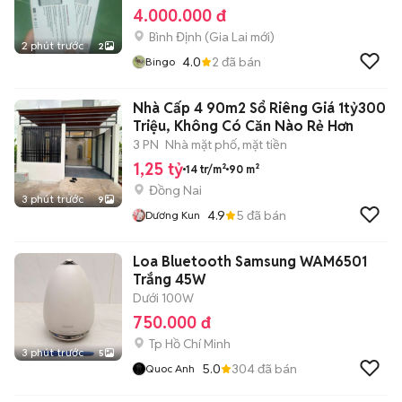
4.000.000 đ
Bình Định
(
Gia Lai
mới)
2 phút trước
2
4.0
2
đã bán
Bingo
Nhà Cấp 4 90m2 Sổ Riêng Giá 1tỷ300
Triệu, Không Có Căn Nào Rẻ Hơn
3 PN
Nhà mặt phố, mặt tiền
1,25 tỷ
14 tr/m²
90 m²
Đồng Nai
3 phút trước
9
4.9
5
đã bán
Dương Kun
Loa Bluetooth Samsung WAM6501
Trắng 45W
Dưới 100W
750.000 đ
Tp Hồ Chí Minh
3 phút trước
5
5.0
304
đã bán
Quoc Anh