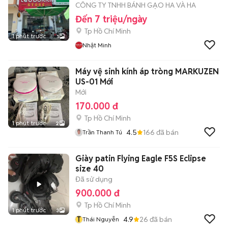
CÔNG TY TNHH BÁNH GẠO HA VÀ HA
Đến 7 triệu/ngày
Tp Hồ Chí Minh
1 phút trước
1
Nhật Minh
Máy vệ sinh kính áp tròng MARKUZEN
US-01 Mới
Mới
170.000 đ
Tp Hồ Chí Minh
1 phút trước
2
4.5
166
đã bán
Trần Thanh Tú
Giày patin Flying Eagle F5S Eclipse
size 40
Đã sử dụng
900.000 đ
Tp Hồ Chí Minh
1 phút trước
3
T
4.9
26
đã bán
Thái Nguyễn