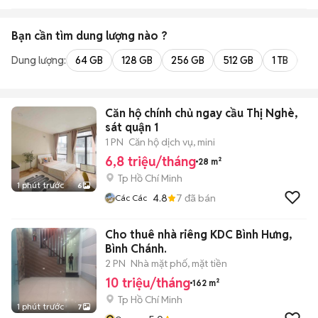
Bạn cần tìm
dung lượng
nào ?
Dung lượng:
64 GB
128 GB
256 GB
512 GB
1 TB
2 
Căn hộ chính chủ ngay cầu Thị Nghè,
sát quận 1
1 PN
Căn hộ dịch vụ, mini
6,8 triệu/tháng
28 m²
Tp Hồ Chí Minh
1 phút trước
6
4.8
7
đã bán
Các Các
Cho thuê nhà riêng KDC Bình Hưng,
Bình Chánh.
2 PN
Nhà mặt phố, mặt tiền
10 triệu/tháng
162 m²
Tp Hồ Chí Minh
1 phút trước
7