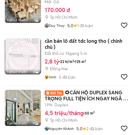
Mới
Gỗ
170.000 đ
Tp Hồ Chí Minh
1 phút trước
1
5.0
1
đã bán
Duy Thuy
cần bán lô đất tdc long tho ( chính
chủ )
Đất thổ cư
Ngang 5 m
2,8 tỷ
22 tr/m²
125 m²
Đồng Nai
1 phút trước
2
v
5
đã bán
Vinh
🌻CĂN HỘ DUPLEX SANG
TRỌNG FULL TIỆN ÍCH NGAY NGÃ TƯ
BỐN XÃ_HƯƠNG LỘ 2
1 PN
Duplex
4,5 triệu/tháng
30 m²
Tp Hồ Chí Minh
1 phút trước
11
5.0
2
đã bán
Nguyên Khánh