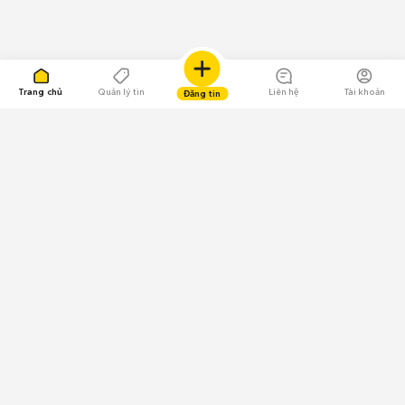
Trang chủ
Quản lý tin
Liên hệ
Tài khoản
Đăng tin
109.000 Bình chọn
Tải ứng dụng Chợ Tốt
Về Chợ Tốt
Quy chế sàn
Chính sách bảo mật
Giải quyết tranh chấp
CÔNG TY TNHH CHỢ TỐT - Người đại diện theo pháp luật: