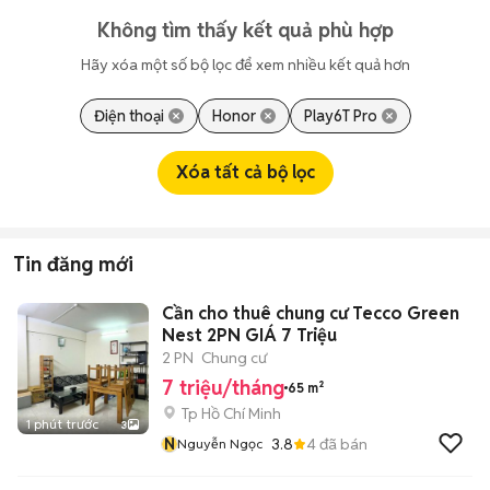
Không tìm thấy kết quả phù hợp
Hãy xóa một số bộ lọc để xem nhiều kết quả hơn
Điện thoại
Honor
Play6T Pro
Xóa tất cả bộ lọc
Tin đăng mới
Cần cho thuê chung cư Tecco Green
Nest 2PN GIÁ 7 Triệu
2 PN
Chung cư
7 triệu/tháng
65 m²
Tp Hồ Chí Minh
1 phút trước
3
N
3.8
4
đã bán
Nguyễn Ngọc