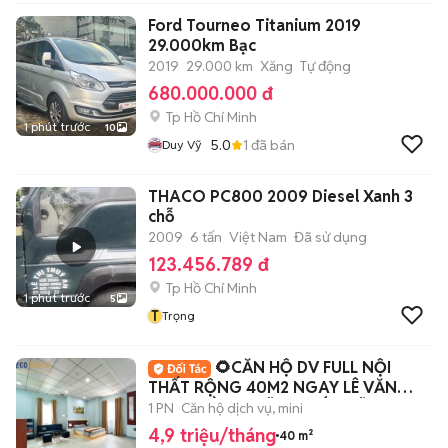
Ford Tourneo Titanium 2019
29.000km Bạc
2019
29.000 km
Xăng
Tự động
680.000.000 đ
Tp Hồ Chí Minh
1 phút trước
10
5.0
1
đã bán
Duy Vỹ
THACO PC800 2009 Diesel Xanh 3
chỗ
2009
6 tấn
Việt Nam
Đã sử dụng
123.456.789 đ
Tp Hồ Chí Minh
1 phút trước
5
T
Trọng
🌻CĂN HỘ DV FULL NỘI
THẤT RỘNG 40M2 NGAY LÊ VĂN
QUỚI_GẦN NGÃ TƯ BỐN XÃ
1 PN
Căn hộ dịch vụ, mini
4,9 triệu/tháng
40 m²