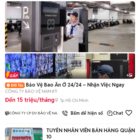
Tin nổi bật
6
+
2
Bảo Vệ Bao Ăn Ở 24/24 – Nhận Việc Ngay
CÔNG TY BẢO VỆ NAM KỲ
Đến 15 triệu/tháng
Tp Hồ Chí Minh
3
đã bán
Bấm để hiện số
Chat
CÔNG TY CP DV BẢO VỆ NAM
KỲ
TUYỂN NHÂN VIÊN BÁN HÀNG QUẬN
10