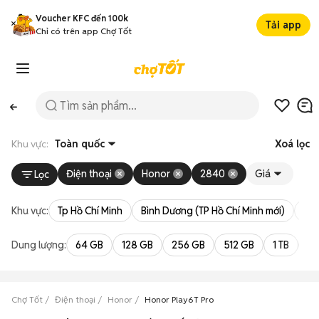
Voucher KFC đến 100k
Tải app
Chỉ có trên app Chợ Tốt
Khu vực:
Toàn quốc
Xoá lọc
Điện thoại
Honor
2840
Giá
Lọc
Khu vực:
Tp Hồ Chí Minh
Bình Dương (TP Hồ Chí Minh mới)
Bà 
Dung lượng:
64 GB
128 GB
256 GB
512 GB
1 TB
2 
Chợ Tốt
Điện thoại
Honor
Honor Play6T Pro