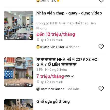
Q
5.0
Quang
Nhân viên chụp - quay - dựng video
Công ty TNHH Giải Pháp Thể Thao Tiên
Phong
Đến 12 triệu/tháng
1 phút trước
1
Tp Hồ Chí Minh
T
4
đã bán
Trương Văn Hùng
💙💙💙💙💙 NHÀ HẺM 2279 XE HƠI
GIÁ 7 Ở LIỀN 💙💙💙💙
3 PN
Nhà ngõ, hẻm
7 triệu/tháng
100 m²
Tp Hồ Chí Minh
1 phút trước
9
1
đã bán
Phạm Vinh Quang
Ghế dựa gỗ thông