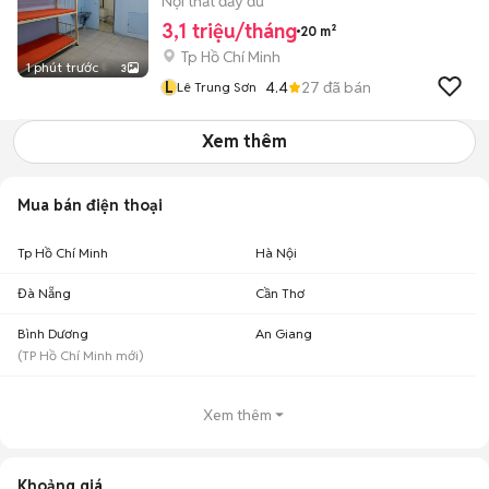
Nội thất đầy đủ
3,1 triệu/tháng
20 m²
Tp Hồ Chí Minh
1 phút trước
3
L
4.4
27
đã bán
Lê Trung Sơn
Xem thêm
Mua bán điện thoại
Tp Hồ Chí Minh
Hà Nội
Đà Nẵng
Cần Thơ
Bình Dương
An Giang
(
TP Hồ Chí Minh
mới)
Xem thêm
Khoảng giá