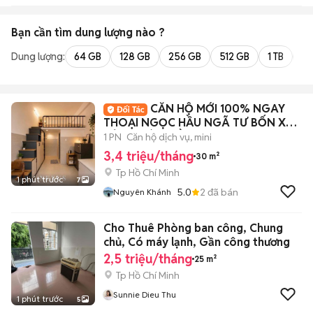
Bạn cần tìm
dung lượng
nào ?
Dung lượng:
64 GB
128 GB
256 GB
512 GB
1 TB
2 
CĂN HỘ MỚI 100% NGAY
THOẠI NGỌC HẦU NGÃ TƯ BỐN XÃ
ĐỦ TIỆN ÍCH GẦN VHU
1 PN
Căn hộ dịch vụ, mini
3,4 triệu/tháng
30 m²
Tp Hồ Chí Minh
1 phút trước
7
5.0
2
đã bán
Nguyên Khánh
Cho Thuê Phòng ban công, Chung
chủ, Có máy lạnh, Gần công thương
2,5 triệu/tháng
25 m²
Tp Hồ Chí Minh
Sunnie Dieu Thu
1 phút trước
5