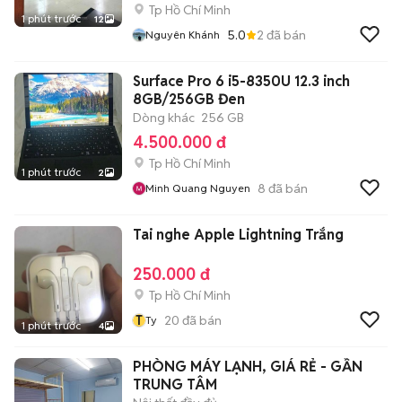
Tp Hồ Chí Minh
1 phút trước
12
5.0
2
đã bán
Nguyên Khánh
Surface Pro 6 i5-8350U 12.3 inch
8GB/256GB Đen
Dòng khác
256 GB
4.500.000 đ
Tp Hồ Chí Minh
1 phút trước
2
8
đã bán
Minh Quang Nguyen
Tai nghe Apple Lightning Trắng
250.000 đ
Tp Hồ Chí Minh
T
20
đã bán
Ty
1 phút trước
4
PHÒNG MÁY LẠNH, GIÁ RẺ - GẦN
TRUNG TÂM