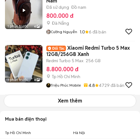
Nam
Đã sử dụng
Đồ nam
800.000 đ
Đà Nẵng
1 phút trước
6
1.0
6
đã bán
Cường Nguyễn
Xiaomi Redmi Turbo 5 Max
12GB/256GB Xanh
Redmi Turbo 5 Max
256 GB
8.800.000 đ
Tp Hồ Chí Minh
1 phút trước
6
4.8
4729
đã bán
Triệu Phúc Mobile
Xem thêm
Mua bán điện thoại
Tp Hồ Chí Minh
Hà Nội