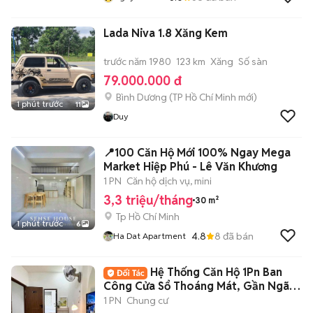
Lada Niva 1.8 Xăng Kem
trước năm 1980
123 km
Xăng
Số sàn
79.000.000 đ
Bình Dương
(
TP Hồ Chí Minh
mới)
1 phút trước
11
Duy
📍100 Căn Hộ Mới 100% Ngay Mega
Market Hiệp Phú - Lê Văn Khương
1 PN
Căn hộ dịch vụ, mini
3,3 triệu/tháng
30 m²
Tp Hồ Chí Minh
1 phút trước
6
4.8
8
đã bán
Ha Dat Apartment
Hệ Thống Căn Hộ 1Pn Ban
Công Cửa Sổ Thoáng Mát, Gần Ngã
Tư Hàng Xanh
1 PN
Chung cư