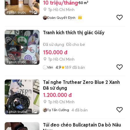
10 triệu/tháng
50 m²
Tp Hồ Chí Minh
1 phút trước
7
Đoàn Quyết Định
Tranh kích thích thị giác Giấy
Đã sử dụng
Đồ cho bé
150.000 đ
Tp Hồ Chí Minh
1 phút trước
3
4.9
189
đã bán
Vân
Tai nghe Truthear Zero Blue 2 Xanh
Đã sử dụng
1.200.000 đ
Tp Hồ Chí Minh
4
đã bán
Tạ Tấn Cường
1 phút trước
3
Túi đeo chéo Bullcaptain Da bò Nâu