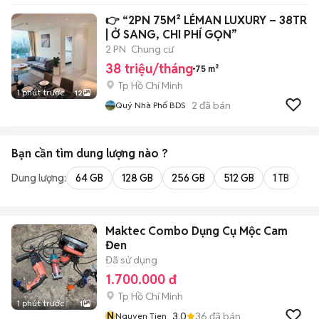
👉 “2PN 75M² LÉMAN LUXURY – 38TR
| Ở SANG, CHI PHÍ GỌN”
2 PN
Chung cư
38 triệu/tháng
75 m²
Tp Hồ Chí Minh
1 phút trước
12
2
đã bán
Quý Nhà Phố BDS
Bạn cần tìm
dung lượng
nào ?
Dung lượng:
64 GB
128 GB
256 GB
512 GB
1 TB
2 
Maktec Combo Dụng Cụ Mộc Cam
Đen
Đã sử dụng
1.700.000 đ
Tp Hồ Chí Minh
1 phút trước
1
N
3.0
36
đã bán
Nguyen Tien