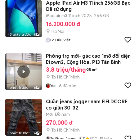
Apple iPad Air M3 11 inch 256GB Bạc
Đã sử dụng
iPad air m3 11 inch 2025
256 GB
16.200.000 đ
Hà Nội
43 giây trước
5
Lê Hữu Việt
Phòng trọ mới- gác cao 1m8 đối diện
Etown2, Cộng Hòa, P13 Tân Bình
3,8 triệu/tháng
25 m²
Tp Hồ Chí Minh
6
đã bán
Yen
1 phút trước
8
Quần jeans jogger nam FIELDCORE
co giãn 30-32
Mới
Đồ nam
270.000 đ
Tp Hồ Chí Minh
1 phút trước
6
5.0
300
đã bán
Ty Phạm 2hand