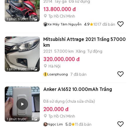
2014
Tay ga
Đã sử dụng
13.800.000 đ
Tp Hồ Chí Minh
1 phút trước
7
4.9
1017
đã bán
Xe Máy Tâm Nguyễn
Mitsubishi Attrage 2021 Trắng 57000
km
2021
57.000 km
Xăng
Tự động
320.000.000 đ
Hà Nội
1 phút trước
14
l
7
đã bán
Loanphuong
Anker A1652 10.000mAh Trắng
Đã sử dụng (chưa sửa chữa)
200.000 đ
Tp Hồ Chí Minh
1 phút trước
6
5.0
11
đã bán
Ngọc Lim