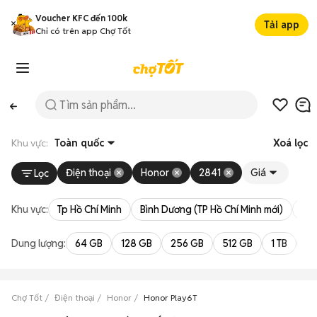
Voucher KFC đến 100k
Tải app
Chỉ có trên app Chợ Tốt
Khu vực:
Toàn quốc
Xoá lọc
Điện thoại
Honor
2841
Giá
Lọc
Khu vực:
Tp Hồ Chí Minh
Bình Dương (TP Hồ Chí Minh mới)
Bà 
Dung lượng:
64 GB
128 GB
256 GB
512 GB
1 TB
2 
Chợ Tốt
Điện thoại
Honor
Honor Play6T