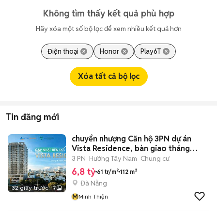
Không tìm thấy kết quả phù hợp
Hãy xóa một số bộ lọc để xem nhiều kết quả hơn
Điện thoại
Honor
Play6T
Xóa tất cả bộ lọc
Tin đăng mới
chuyển nhượng Căn hộ 3PN dự án
Vista Residence, bàn giao tháng
6/2026
3 PN
Hướng Tây Nam
Chung cư
6,8 tỷ
61 tr/m²
112 m²
Đà Nẵng
32 giây trước
7
M
Minh Thiện