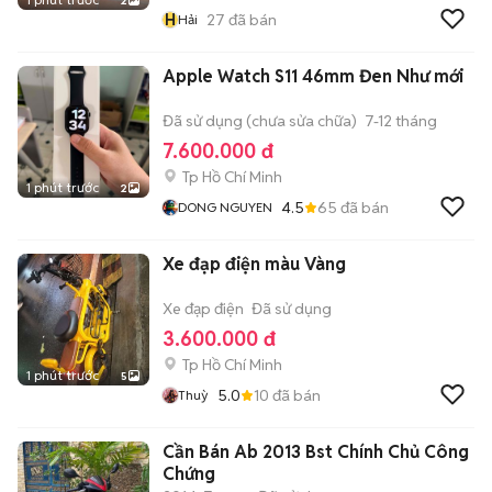
2
H
27
đã bán
Hải
Apple Watch S11 46mm Đen Như mới
Đã sử dụng (chưa sửa chữa)
7-12 tháng
7.600.000 đ
Tp Hồ Chí Minh
1 phút trước
2
4.5
65
đã bán
DONG NGUYEN
Xe đạp điện màu Vàng
Xe đạp điện
Đã sử dụng
3.600.000 đ
Tp Hồ Chí Minh
1 phút trước
5
5.0
10
đã bán
Thuỳ
Cần Bán Ab 2013 Bst Chính Chủ Công
Chứng