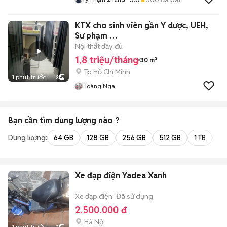
KTX cho sinh viên gần Y dược, UEH,
Sư phạm …
Nội thất đầy đủ
1,8 triệu/tháng
30 m²
Tp Hồ Chí Minh
1 phút trước
3
Hoàng Nga
Bạn cần tìm
dung lượng
nào ?
Dung lượng:
64 GB
128 GB
256 GB
512 GB
1 TB
2 
Xe đạp điện Yadea Xanh
Xe đạp điện
Đã sử dụng
2.500.000 đ
Hà Nội
1 phút trước