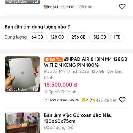
1 phút trước
3
1
đã bán
PHẠM LÊ CHINH
Bạn cần tìm
dung lượng
nào ?
Dung lượng:
64 GB
128 GB
256 GB
512 GB
1 TB
2 
🎁 IPAD AIR 8 13IN M4 128GB
WIFI ZIN KENG PIN 100%
iPad Air M4 13 Inch 2026
128 GB
Còn bảo
hành
18.500.000 đ
1 phút trước
5
Tp Hồ Chí Minh
4.9
426
đã bán
TienLe-IPad Giá Rẻ
Bàn làm việc Gỗ xoan đào Nâu
120x60x75cm
Đã sử dụng
Gỗ