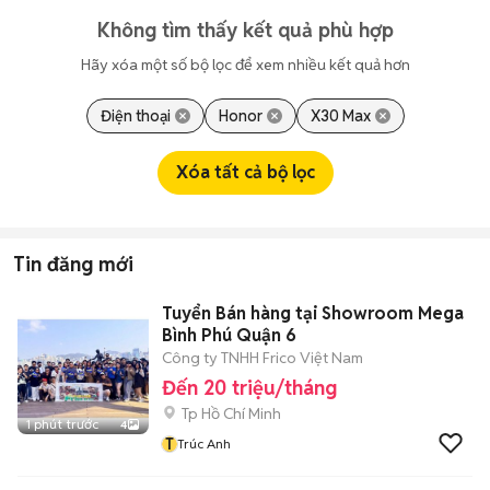
Không tìm thấy kết quả phù hợp
Hãy xóa một số bộ lọc để xem nhiều kết quả hơn
Điện thoại
Honor
X30 Max
Xóa tất cả bộ lọc
Tin đăng mới
Tuyển Bán hàng tại Showroom Mega
Bình Phú Quận 6
Công ty TNHH Frico Việt Nam
Đến 20 triệu/tháng
Tp Hồ Chí Minh
1 phút trước
4
T
Trúc Anh