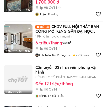
1.700.000 đ
Tp Hồ Chí Minh
1 phút trước
2
H
Huỳnh Phương
CHDV FULL NỘI THẤT BAN
CÔNG MỚI KENG GẦN ĐẠI HỌC
CÔNG NGHIỆP
1 PN
Căn hộ dịch vụ, mini
6 triệu/tháng
30 m²
Tp Hồ Chí Minh
1 phút trước
10
5.0
7
đã bán
Anh Tuấn Tìm Phòng
Cần tuyển 03 nhân viên phòng vận
hành
CÔNG TY CỔ PHẦN HAPPYCLEAN JAPAN
Đến 12 triệu/tháng
Tp Hồ Chí Minh
1 phút trước
CÔNG TY CỔ PHẦN
HAPPYCLEAN JAPAN