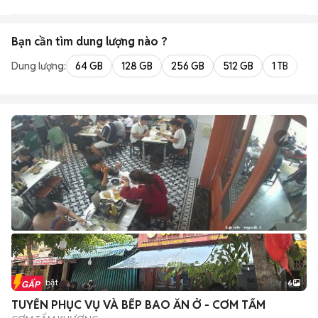
Bạn cần tìm
dung lượng
nào ?
Dung lượng:
64 GB
128 GB
256 GB
512 GB
1 TB
2 
Tin nổi bật
6
+
2
TUYỂN PHỤC VỤ VÀ BẾP BAO ĂN Ở - CƠM TẤM