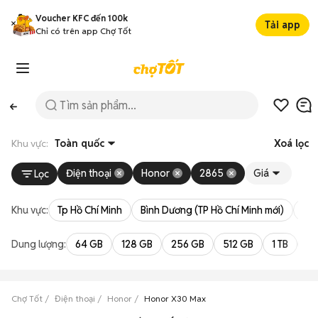
Voucher KFC đến 100k
Tải app
Chỉ có trên app Chợ Tốt
Khu vực:
Toàn quốc
Xoá lọc
Điện thoại
Honor
2865
Giá
Lọc
Khu vực:
Tp Hồ Chí Minh
Bình Dương (TP Hồ Chí Minh mới)
Bà 
Dung lượng:
64 GB
128 GB
256 GB
512 GB
1 TB
2 
Chợ Tốt
Điện thoại
Honor
Honor X30 Max