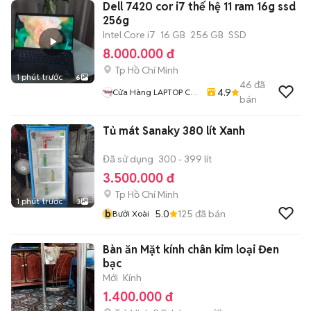
Dell 7420 cor i7 thế hệ 11 ram 16g ssd
256g
Intel Core i7
16 GB
256 GB
SSD
8.000.000 đ
Tp Hồ Chí Minh
1 phút trước
6
46
đã
4.9
Cửa Hàng LAPTOP Cũ
bán
Giá Rẻ
Tủ mát Sanaky 380 lít Xanh
Đã sử dụng
300 - 399 lít
3.500.000 đ
Tp Hồ Chí Minh
1 phút trước
3
b
5.0
125
đã bán
Bưởi Xoài
Bàn ăn Mặt kính chân kim loại Đen
bạc
Mới
Kính
1.400.000 đ