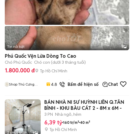
Tin nổi bật
3
Phú Quốc Vện Lửa Dòng To Cao
Chó Phú Quốc
Chó con (dưới 3 tháng tuổi)
1.800.000 đ
Tp Hồ Chí Minh
99
đã
4.8
Bấm để hiện số
Chat
Shop Thú Cưng
bán
PenTa
BÁN NHÀ NI SƯ HUỲNH LIÊN Q.TÂN
BÌNH - KHU BÀU CÁT 2 - 8M x 6M -
3 PN
Nhà ngõ, hẻm
6,39 tỷ
160 tr/m²
40 m²
Tp Hồ Chí Minh
2 phút trước
9