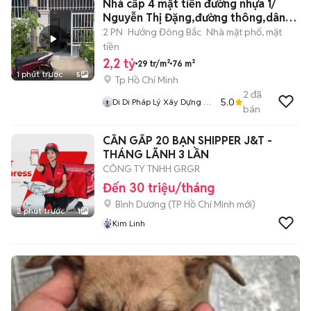
Nhà cấp 4 mặt tiền đường nhựa 1/
Nguyễn Thị Đặng,đường thông,dân
đông
2 PN
Hướng Đông Bắc
Nhà mặt phố, mặt
tiền
2,2 tỷ
29 tr/m²
76 m²
1 phút trước
5
Tp Hồ Chí Minh
2
đã
5.0
Di Di Pháp Lý Xây Dựng Củ
bán
Chi
CẦN GẤP 20 BẠN SHIPPER J&T -
THÁNG LÃNH 3 LẦN
CÔNG TY TNHH GRGR
Đến 30 triệu/tháng
Bình Dương
(
TP Hồ Chí Minh
mới)
2 phút trước
1
Kim Linh