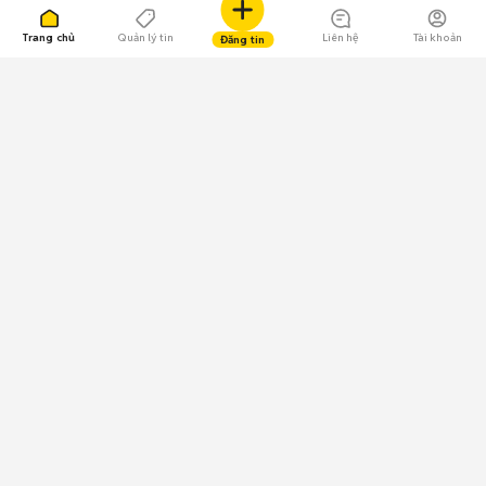
Trang chủ
Quản lý tin
Liên hệ
Tài khoản
Đăng tin
109.000 Bình chọn
Tải ứng dụng Chợ Tốt
Về Chợ Tốt
Quy chế sàn
Chính sách bảo mật
Giải quyết tranh chấp
CÔNG TY TNHH CHỢ TỐT - Người đại diện theo pháp luật:
Nguyễn Trọng Tấn; GPDKKD: 0312120782 do Sở KH & ĐT TP.HCM cấp ngày
11/01/2013;
GPMXH: 185/GP-BTTTT do Bộ Thông tin và Truyền thông