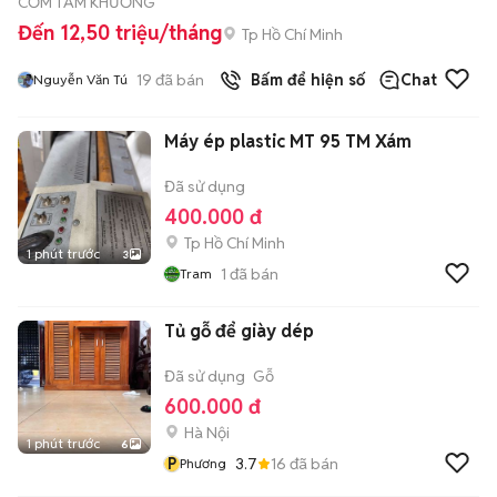
CƠM TẤM KHƯƠNG
Đến 12,50 triệu/tháng
Tp Hồ Chí Minh
19
đã bán
Bấm để hiện số
Chat
Nguyễn Văn Tú
Máy ép plastic MT 95 TM Xám
Đã sử dụng
400.000 đ
Tp Hồ Chí Minh
1 phút trước
3
1
đã bán
Tram
Tủ gỗ để giày dép
Đã sử dụng
Gỗ
600.000 đ
Hà Nội
1 phút trước
6
P
3.7
16
đã bán
Phương