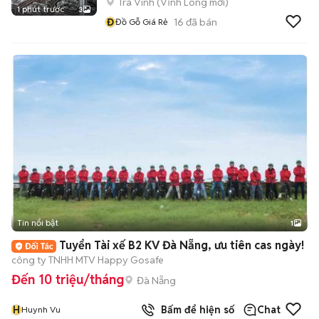
Trà Vinh
(
Vĩnh Long
mới)
1 phút trước
3
Đ
16
đã bán
Đồ Gỗ Giá Rẻ
Tin nổi bật
1
Tuyển Tài xế B2 KV Đà Nẵng, ưu tiên cas ngày!
công ty TNHH MTV Happy Gosafe
Đến 10 triệu/tháng
Đà Nẵng
H
Bấm để hiện số
Chat
Huynh Vu