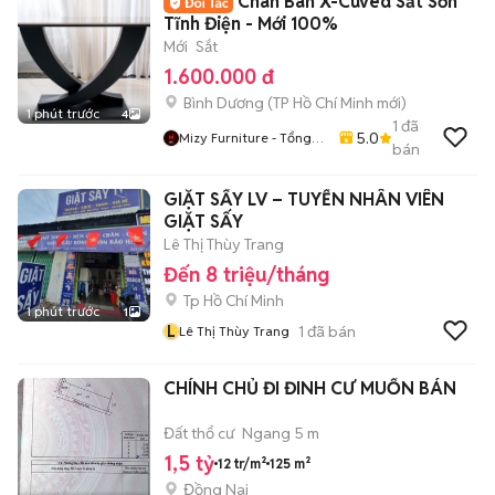
Chân Bàn X-Cuved Sắt Sơn
Tĩnh Điện - Mới 100%
Mới
Sắt
1.600.000 đ
Bình Dương
(
TP Hồ Chí Minh
mới)
1 phút trước
4
1
đã
5.0
Mizy Furniture - Tổng
bán
Kho Nội Thất Sỉ Lẻ
GIẶT SẤY LV – TUYỂN NHÂN VIÊN
GIẶT SẤY
Lê Thị Thùy Trang
Đến 8 triệu/tháng
Tp Hồ Chí Minh
1 phút trước
1
L
1
đã bán
Lê Thị Thùy Trang
CHÍNH CHỦ ĐI ĐINH CƯ MUỐN BÁN
Đất thổ cư
Ngang 5 m
1,5 tỷ
12 tr/m²
125 m²
Đồng Nai