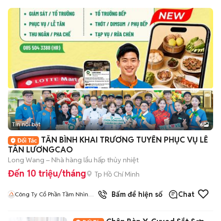
Tin nổi bật
6
+
2
TÂN BÌNH KHAI TRƯƠNG TUYỂN PHỤC VỤ LỄ
TÂN LƯƠNGCAO
Long Wang – Nhà hàng lẩu hấp thủy nhiệt
Đến 10 triệu/tháng
Tp Hồ Chí Minh
Bấm để hiện số
Chat
Công Ty Cổ Phần Tầm Nhìn
Quốc Tế Aladdin