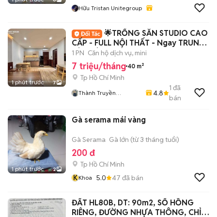
Hữu Tristan Unitegroup
🌟TRỐNG SẴN STUDIO CAO
CẤP - FULL NỘI THẤT - Ngay TRUNG
TÂM TÂN PHÚ🌟
1 PN
Căn hộ dịch vụ, mini
7 triệu/tháng
40 m²
Tp Hồ Chí Minh
1 phút trước
7
1
đã
4.8
Thành Truyền
bán
HiFriendz
Gà serama mái vàng
Gà Serama
Gà lớn (từ 3 tháng tuổi)
200 đ
Tp Hồ Chí Minh
1 phút trước
2
K
5.0
47
đã bán
Khoa
ĐẤT HL80B, DT: 90m2, SỔ HỒNG
RIÊNG, ĐƯỜNG NHỰA THÔNG, CHỈ