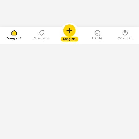
Trang chủ
Quản lý tin
Liên hệ
Tài khoản
Đăng tin
109.000 Bình chọn
Tải ứng dụng Chợ Tốt
Về Chợ Tốt
Quy chế sàn
Chính sách bảo mật
Giải quyết tranh chấp