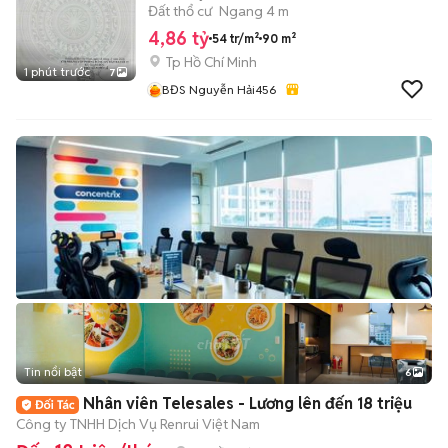
4.86 TỶ
Đất thổ cư
Ngang 4 m
4,86 tỷ
54 tr/m²
90 m²
Tp Hồ Chí Minh
1 phút trước
7
BĐS Nguyễn Hải456
Tin nổi bật
6
+
2
Nhân viên Telesales - Lương lên đến 18 triệu
Công ty TNHH Dịch Vụ Renrui Việt Nam