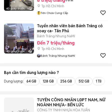
8 triệu/tháng
70 m²
Tp Hồ Chí Minh
40 giây trước
5
T
Tên Chưa Cung Cấp
Tuyển nhân viên bán Bánh Tráng có
xoay ca- Tân Phú
Bánh Tráng Nhung NaMi
Đến 7 triệu/tháng
Tp Hồ Chí Minh
40 giây trước
1
Bánh Tráng Nhung NaMi
Bạn cần tìm
dung lượng
nào ?
Dung lượng:
64 GB
128 GB
256 GB
512 GB
1 TB
2 
TUYỂN CÔNG NHÂN LĐPT NAM, NỮ
NGÀNH NHỰA- BẾN LỨC
CÔNG TY TNHH NHỰA HÒA TUẤN