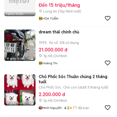
Đến 15 triệu/tháng
Long An
(
Tây Ninh
mới)
1 phút trước
H
HÒA TUẤN
dream thái chính chủ
1995
Xe số
Đã sử dụng
21.000.000 đ
Tp Hồ Chí Minh
41 giây trước
12
H
Hoàng Thi
Chó Phốc Sóc Thuần chủng 2 tháng
tuổi
Chó Phốc Sóc
Chó con (dưới 3 tháng tuổi)
2.200.000 đ
Tp Hồ Chí Minh
41 giây trước
5
4.2
77
đã bán
Minh Nguyễn