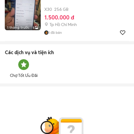
X30
256 GB
1.500.000 đ
Tp Hồ Chí Minh
1 tháng trước
5
1
đã bán
Các dịch vụ và tiện ích
Chợ Tốt Ưu Đãi