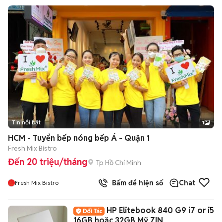
Tin nổi bật
1
HCM - Tuyển bếp nóng bếp Á - Quận 1
Fresh Mix Bistro
Đến 20 triệu/tháng
Tp Hồ Chí Minh
Bấm để hiện số
Chat
Fresh Mix Bistro
HP Elitebook 840 G9 i7 or i5
16GB hoặc 32GB Mỹ ZIN