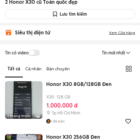
2 Honor X30 cũ Toàn quốc đẹp
Lưu tìm kiếm
Siêu thị điện tử
Xem Cửa hàng
Tin có video
Tin mới nhất
Tất cả
Cá nhân
Bán chuyên
Honor X30 8GB/128GB Đen
X30
128 GB
1.000.000 đ
Tp Hồ Chí Minh
1 tháng trước
3
1
đã bán
Honor X30 256GB Đen