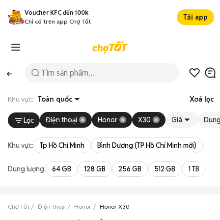
Voucher KFC đến 100k
Tải app
Chỉ có trên app Chợ Tốt
Khu vực:
Toàn quốc
Xoá lọc
Điện thoại
Honor
X30
Giá
Dung
Lọc
Khu vực:
Tp Hồ Chí Minh
Bình Dương (TP Hồ Chí Minh mới)
Bà 
Dung lượng:
64 GB
128 GB
256 GB
512 GB
1 TB
2 
Chợ Tốt
Điện thoại
Honor
Honor X30