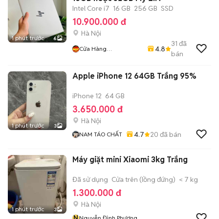
Intel Core i7
16 GB
256 GB
SSD
10.900.000 đ
Hà Nội
1 phút trước
6
31
đã
4.8
Cửa Hàng
bán
LaptopMD.vn Giá SV,
Chất Lượng, Uy Tín.
Apple iPhone 12 64GB Trắng 95%
iPhone 12
64 GB
3.650.000 đ
Hà Nội
1 phút trước
3
4.7
20
đã bán
NAM TÁO CHẤT
Máy giặt mini Xiaomi 3kg Trắng
Đã sử dụng
Cửa trên (lồng đứng)
< 7 kg
1.300.000 đ
Hà Nội
1 phút trước
3
N
Nguyễn Đình Phương