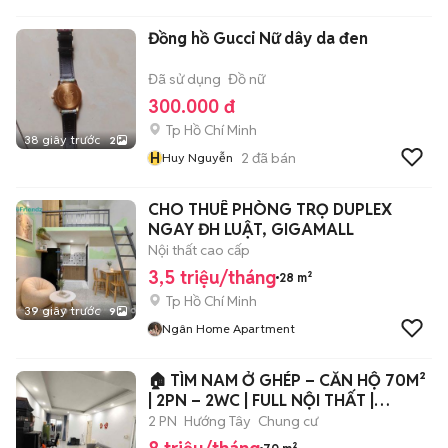
Đồng hồ Gucci Nữ dây da đen
Đã sử dụng
Đồ nữ
300.000 đ
Tp Hồ Chí Minh
38 giây trước
2
H
2
đã bán
Huy Nguyễn
CHO THUÊ PHÒNG TRỌ DUPLEX
NGAY ĐH LUẬT, GIGAMALL
Nội thất cao cấp
3,5 triệu/tháng
28 m²
Tp Hồ Chí Minh
39 giây trước
9
Ngân Home Apartment
🏠 TÌM NAM Ở GHÉP – CĂN HỘ 70M²
| 2PN – 2WC | FULL NỘI THẤT |
~4,1TR/TH
2 PN
Hướng Tây
Chung cư