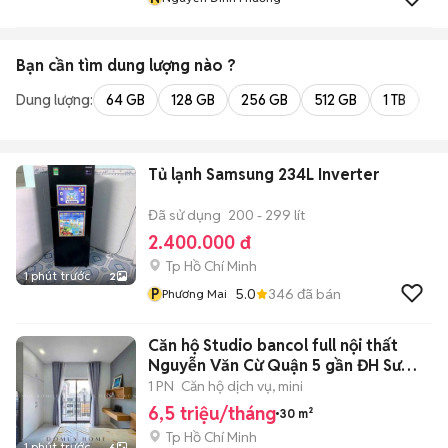
Bạn cần tìm
dung lượng
nào ?
Dung lượng:
64 GB
128 GB
256 GB
512 GB
1 TB
2 
Tủ lạnh Samsung 234L Inverter
Đã sử dụng
200 - 299 lít
2.400.000 đ
Tp Hồ Chí Minh
1 phút trước
2
P
5.0
346
đã bán
Phương Mai
Căn hộ Studio bancol full nội thất
Nguyễn Văn Cừ Quận 5 gần ĐH Sư
Phạm
1 PN
Căn hộ dịch vụ, mini
6,5 triệu/tháng
30 m²
Tp Hồ Chí Minh
1 phút trước
6