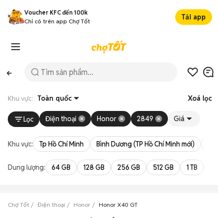
Voucher KFC đến 100k
Tải app
Chỉ có trên app Chợ Tốt
Khu vực:
Toàn quốc
Xoá lọc
Điện thoại
Honor
2849
Giá
Lọc
Khu vực:
Tp Hồ Chí Minh
Bình Dương (TP Hồ Chí Minh mới)
Bà 
Dung lượng:
64 GB
128 GB
256 GB
512 GB
1 TB
2 
Chợ Tốt
Điện thoại
Honor
Honor X40 GT