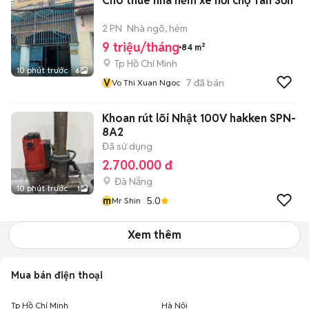
Cho thuê nhà hẻm xe hơi chợ Tân Sơn
2 PN
Nhà ngõ, hẻm
9 triệu/tháng
84 m²
Tp Hồ Chí Minh
10 phút trước
6
V
7
đã bán
Vo Thi Xuan Ngoc
Khoan rút lõi Nhật 100V hakken SPN-
8A2
Đã sử dụng
2.700.000 đ
Đà Nẵng
10 phút trước
1
m
5.0
Mr Shin
Xem thêm
Mua bán điện thoại
Tp Hồ Chí Minh
Hà Nội