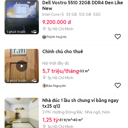
Dell Vostro 5510 32GB DDR4 Đen Like
New
Intel Core i5
32 GB
512 GB
SSD
9.200.000 đ
Tp Hồ Chí Minh
1 phút trước
5
Thịnh Huỳnh
Chính chủ cho thuê
Nội thất đầy đủ
5,7 triệu/tháng
32 m²
Tp Hồ Chí Minh
3 phút trước
4
Bảo Nguyên
Nhà đúc 1 lầu sh chung vi bằng ngay
tx25 q12
2 PN
Hướng Đông Bắc
Nhà ngõ, hẻm
1,25 tỷ
31 tr/m²
40 m²
Tp Hồ Chí Minh