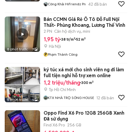
42
đã bán
Công Khải HiFriendz Pn
Bán CCMN Giá Rẻ Ô Tô Đỗ Full Nội
Thất- Phùng Khoang, Lương Thế Vinh
2 PN
Căn hộ dịch vụ, mini
1,95 tỷ
38 tr/m²
52 m²
Hà Nội
8 phút trước
7
P
Phạm Thành Công
ký túc xá mới cho sinh viên ng đi làm
full tiện nghi hỗ trợ xem online
1,2 triệu/tháng
300 m²
Tp Hồ Chí Minh
12
đã bán
KTX NHÀ TRỌ SÓNG HOUSE
8 phút trước
5
Oppo Find X6 Pro 12GB 256GB Xanh
Đã sử dụng
Find X6 Pro
256 GB