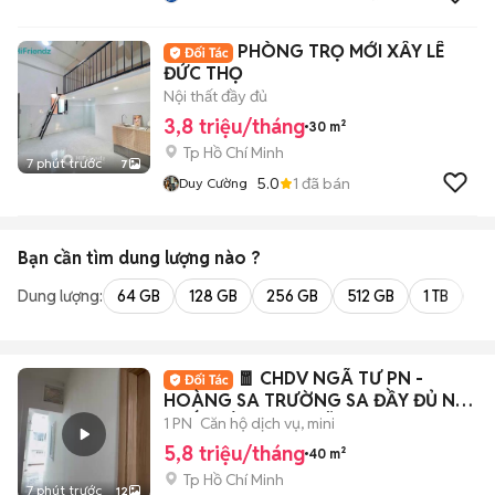
PHÒNG TRỌ MỚI XÂY LÊ
ĐỨC THỌ
Nội thất đầy đủ
3,8 triệu/tháng
30 m²
Tp Hồ Chí Minh
7 phút trước
7
5.0
1
đã bán
Duy Cường
Bạn cần tìm
dung lượng
nào ?
Dung lượng:
64 GB
128 GB
256 GB
512 GB
1 TB
2 
🧧 CHDV NGÃ TƯ PN -
HOÀNG SA TRƯỜNG SA ĐẦY ĐỦ NỘI
THẤT SIÊU RỘNG RÃI
1 PN
Căn hộ dịch vụ, mini
5,8 triệu/tháng
40 m²
Tp Hồ Chí Minh
7 phút trước
12