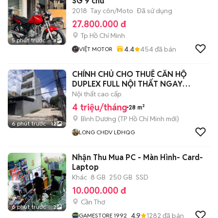
SG 9 chủ
2018
Tay côn/Moto
Đã sử dụng
27.800.000 đ
Tp Hồ Chí Minh
5 phút trước
8
4.4
454
đã bán
VIỆT MOTOR
CHÍNH CHỦ CHO THUÊ CĂN HỘ
DUPLEX FULL NỘI THẤT NGAY
LĐHQG + GO DĨ AN
Nội thất cao cấp
4 triệu/tháng
28 m²
Bình Dương
(
TP Hồ Chí Minh
mới)
6 phút trước
12
LONG CHDV LĐHQG
Nhận Thu Mua PC - Màn Hình- Card-
Laptop
Khác
8 GB
250 GB
SSD
10.000.000 đ
Cần Thơ
6 phút trước
2
4.9
1282
đã bán
GAMESTORE 1992