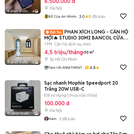
6.500.000 đ
Hà Nội
9 phút trước
6
B
3.0
8
đã bán
Bố Của An Nhiên
PHAN XÍCH LONG - CĂN HỘ
MỚI🔥 STUDIO 30M2 BANCOL CỬA
SỔ - FULL NT 100%
1 PN
Căn hộ dịch vụ, mini
4,5 triệu/tháng
30 m²
Tp Hồ Chí Minh
9 phút trước
12
4.8
Tâm Hồ APARTMENT
Sạc nhanh Mophie Speedport 20
Trắng 20W USB-C
Đã sử dụng (chưa sửa chữa)
100.000 đ
Hà Nội
10 phút trước
1
3
đã bán
Nam