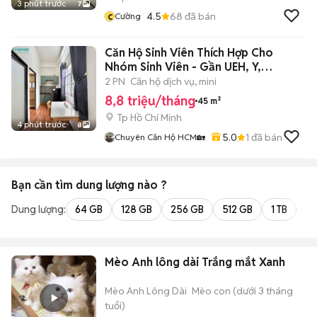
3 phút trước
7
c
4.5
68
đã bán
Cường
Căn Hộ Sinh Viên Thích Hợp Cho
Nhóm Sinh Viên - Gần UEH, Y,
SGU,KHTN
2 PN
Căn hộ dịch vụ, mini
8,8 triệu/tháng
45 m²
Tp Hồ Chí Minh
4 phút trước
8
5.0
1
đã bán
Chuyên Căn Hộ HCM🏡
Bạn cần tìm
dung lượng
nào ?
Dung lượng:
64 GB
128 GB
256 GB
512 GB
1 TB
2 
Mèo Anh lông dài Trắng mắt Xanh
Mèo Anh Lông Dài
Mèo con (dưới 3 tháng
tuổi)