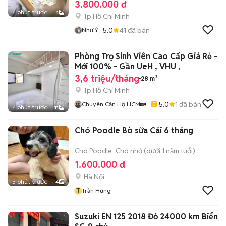
3.800.000 đ
4 phút trước
4
Tp Hồ Chí Minh
5.0
41
đã bán
Như Ý
Phòng Trọ Sinh Viên Cao Cấp Giá Rẻ -
Mới 100% - Gần UeH , VHU ,
3,6 triệu/tháng
28 m²
Tp Hồ Chí Minh
5.0
1
đã bán
Chuyên Căn Hộ HCM🏡
4 phút trước
11
Chó Poodle Bò sữa Cái 6 tháng
Chó Poodle
Chó nhỏ (dưới 1 năm tuổi)
1.600.000 đ
Hà Nội
5 phút trước
4
T
Trần Hùng
Suzuki EN 125 2018 Đỏ 24000 km Biển