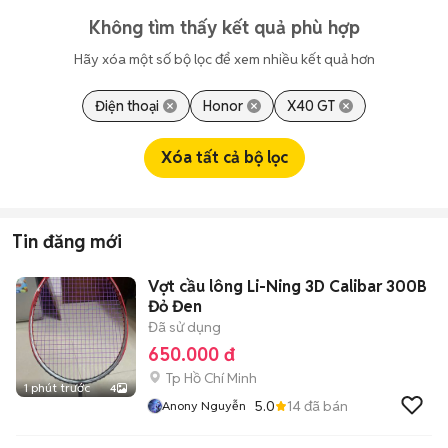
Không tìm thấy kết quả phù hợp
Hãy xóa một số bộ lọc để xem nhiều kết quả hơn
Điện thoại
Honor
X40 GT
Xóa tất cả bộ lọc
Tin đăng mới
Vợt cầu lông Li-Ning 3D Calibar 300B
Đỏ Đen
Đã sử dụng
650.000 đ
Tp Hồ Chí Minh
1 phút trước
4
5.0
14
đã bán
Anony Nguyễn