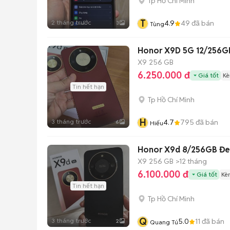
Tp Hồ Chí Minh
T
2 tháng trước
4.9
49
đã bán
3
Tùng
Honor X9D 5G 12/256GB
X9
256 GB
6.250.000 đ
Giá tốt
Kè
Tin hết hạn
Tp Hồ Chí Minh
H
3 tháng trước
4.7
795
đã bán
6
Hiếu
Honor X9d 8/256GB Đen,
X9
256 GB
>12 tháng
6.100.000 đ
Giá tốt
Kè
Tin hết hạn
Tp Hồ Chí Minh
Q
3 tháng trước
5.0
11
đã bán
2
Quang Tú