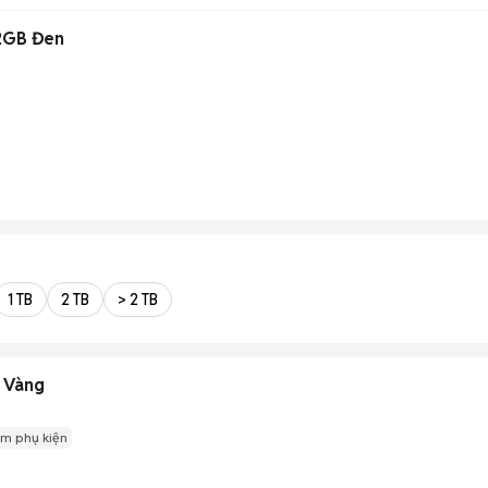
2GB Đen
1 TB
2 TB
> 2 TB
 Vàng
m phụ kiện