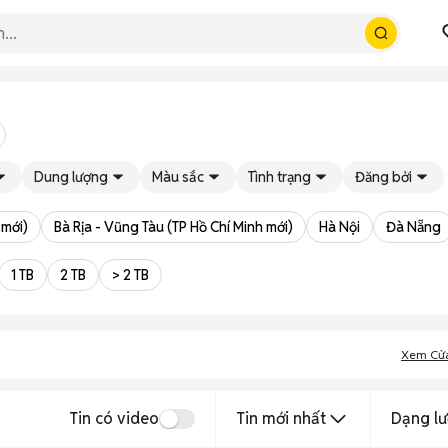
Dung lượng
Màu sắc
Tình trạng
Đăng bởi
 mới)
Bà Rịa - Vũng Tàu (TP Hồ Chí Minh mới)
Hà Nội
Đà Nẵng
1 TB
2 TB
> 2 TB
Xem Cử
Tin có video
Tin mới nhất
Dạng lư