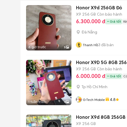
Honor X9d 256GB Đỏ
X9
256 GB
Còn bảo hành
6.300.000 đ
Giá tốt
Kè
Đà Nẵng
t
3
đã bán
Thanh Hồ
6 giờ trước
5
Honor X9D 5G 8GB 25
X9
256 GB
Còn bảo hành
6.000.000 đ
Giá tốt
Có
Tp Hồ Chí Minh
4.8
G-Tech Mobile
1 tuần trước
4
Honor X9d 8GB 256GB
X9
256 GB