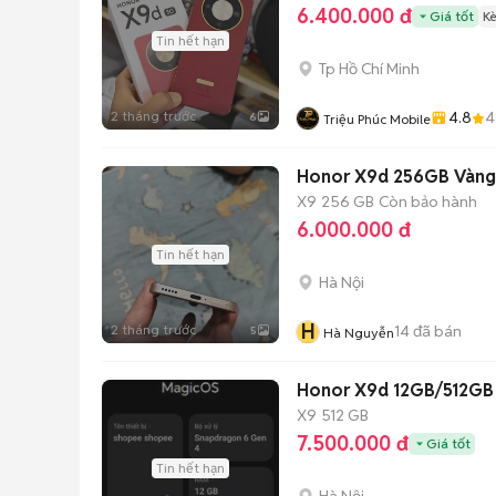
6.400.000 đ
Giá tốt
K
Tin hết hạn
Tp Hồ Chí Minh
2 tháng trước
4.8
4
6
Triệu Phúc Mobile
Honor X9d 256GB Vàng
X9
256 GB
Còn bảo hành
6.000.000 đ
Tin hết hạn
Hà Nội
H
2 tháng trước
14
đã bán
5
Hà Nguyễn
Honor X9d 12GB/512GB
X9
512 GB
7.500.000 đ
Giá tốt
Tin hết hạn
Hà Nội