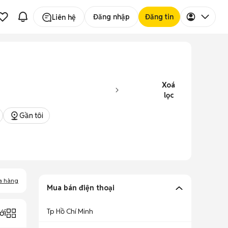
Đăng nhập
Đăng tin
Liên hệ
Xoá
lọc
Gần tôi
a hàng
Mua bán điện thoại
Tp Hồ Chí Minh
ới