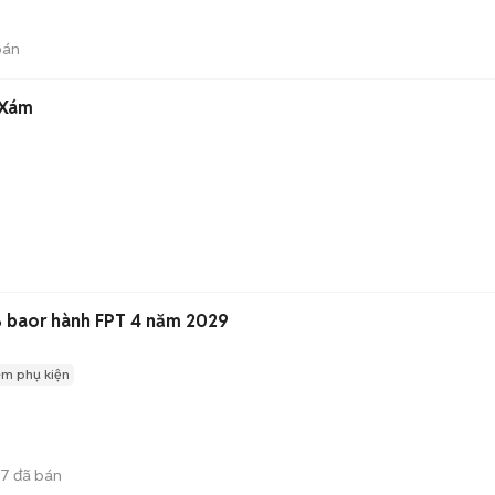
bán
 Xám
 baor hành FPT 4 năm 2029
èm phụ kiện
47
đã bán