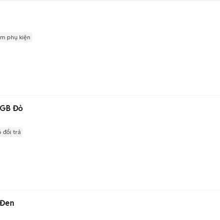
m phụ kiện
6GB Đỏ
 đổi trả
 Đen