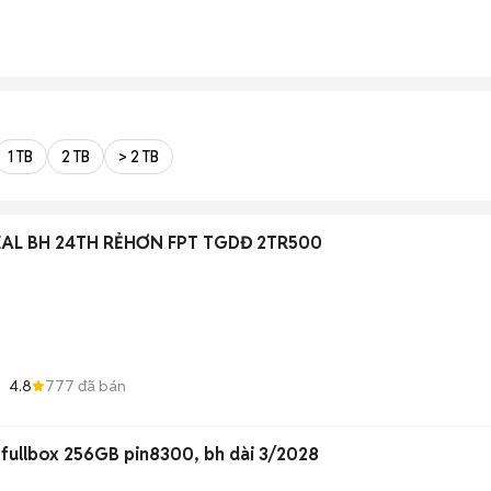
1 TB
2 TB
> 2 TB
AL BH 24TH RẺHƠN FPT TGDĐ 2TR500
4.8
777
đã bán
fullbox 256GB pin8300, bh dài 3/2028