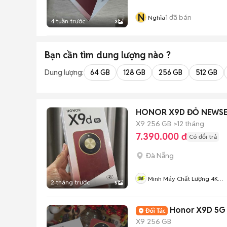
N
1
đã bán
Nghĩa
4 tuần trước
3
Bạn cần tìm
dung lượng
nào ?
Dung lượng:
64 GB
128 GB
256 GB
512 GB
HONOR X9D ĐỎ NEWSE
X9
256 GB
>12 tháng
7.390.000 đ
Có đổi trả
Đà Nẵng
Minh Máy Chất Lượng 4K
2 tháng trước
5
MOBILE
Honor X9D 5G 
X9
256 GB