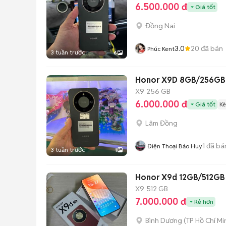
6.500.000 đ
Giá tốt
Đồng Nai
3.0
20
đã bán
Phúc Kent
3 tuần trước
6
Honor X9D 8GB/256GB 
X9
256 GB
6.000.000 đ
Giá tốt
Kè
Lâm Đồng
1
đã bá
Điện Thoại Bảo Huy
3 tuần trước
1
Honor X9d 12GB/512GB 
X9
512 GB
7.000.000 đ
Rẻ hơn
Bình Dương
(
TP Hồ Chí Mi