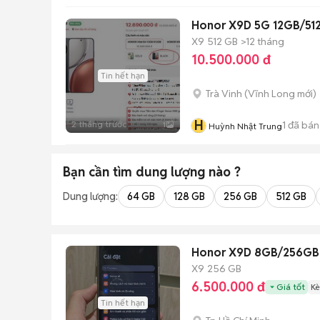
Honor X9D 5G 12GB/51
X9
512 GB
>12 tháng
10.500.000 đ
Tin hết hạn
Trà Vinh
(
Vĩnh Long
mới)
H
2 tháng trước
1
đã bán
1
Huỳnh Nhật Trung
Bạn cần tìm
dung lượng
nào ?
Dung lượng:
64 GB
128 GB
256 GB
512 GB
Honor X9D 8GB/256GB
X9
256 GB
6.500.000 đ
Giá tốt
Kè
Tin hết hạn