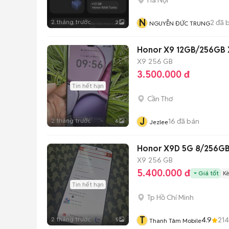
N
2 tháng trước
2
đã 
2
NGUYỄN ĐỨC TRUNG
Honor X9 12GB/256GB
X9
256 GB
3.500.000 đ
Tin hết hạn
Cần Thơ
J
2 tháng trước
16
đã bán
6
Jezlee
Honor X9D 5G 8/256GB
X9
256 GB
5.400.000 đ
Giá tốt
K
Tin hết hạn
Tp Hồ Chí Minh
T
2 tháng trước
4.9
21
5
Thanh Tâm Mobile