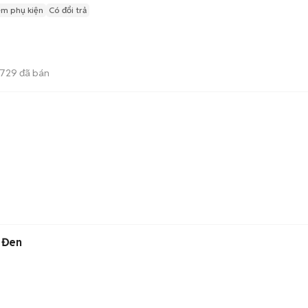
èm phụ kiện
Có đổi trả
729
đã bán
 Đen