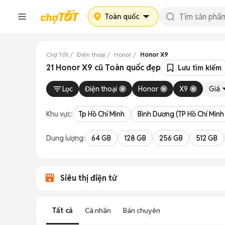
Toàn quốc
Chợ Tốt
Điện thoại
Honor
Honor X9
21 Honor X9 cũ Toàn quốc đẹp
Lưu tìm kiếm
Lọc
Điện thoại
Honor
X9
Giá
Khu vực:
Tp Hồ Chí Minh
Bình Dương (TP Hồ Chí Minh
Dung lượng:
64 GB
128 GB
256 GB
512 GB
Siêu thị điện tử
Tất cả
Cá nhân
Bán chuyên