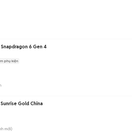
Snapdragon 6 Gen 4
m phụ kiện
n
Sunrise Gold China
nh
mới)