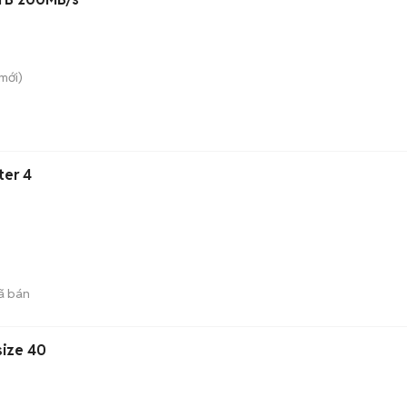
mới)
ter 4
ã bán
size 40