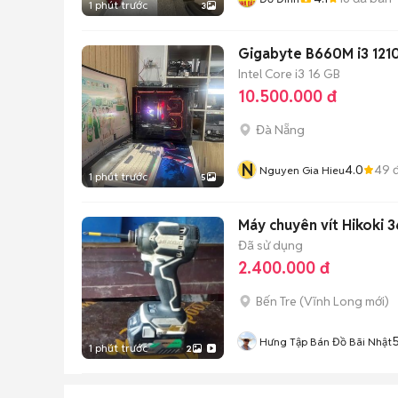
1 phút trước
3
Gigabyte B660M i3 121
Intel Core i3
16 GB
10.500.000 đ
Đà Nẵng
N
4.0
49
đ
Nguyen Gia Hieu
1 phút trước
5
Máy chuyên vít Hikoki 
Đã sử dụng
2.400.000 đ
Bến Tre
(
Vĩnh Long
mới)
5
Hưng Tập Bán Đồ Bãi Nhật
1 phút trước
2