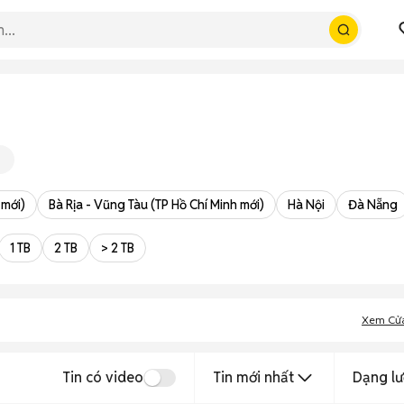
 mới)
Bà Rịa - Vũng Tàu (TP Hồ Chí Minh mới)
Hà Nội
Đà Nẵng
1 TB
2 TB
> 2 TB
Xem Cử
Tin có video
Tin mới nhất
Dạng lư