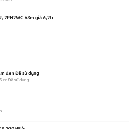
2, 2PN2WC 63m giá 6,2tr
am đen Đã sử dụng
5 cc
Đã sử dụng
n
1TB 200MB/s