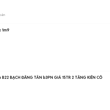
bán
x 1m9
CHO THUÊ NHÀ HẺM 6m B22 BẠCH ĐẰNG TÂN b3PN GIÁ 15TR 2 TẦNG KIÊN CỐ