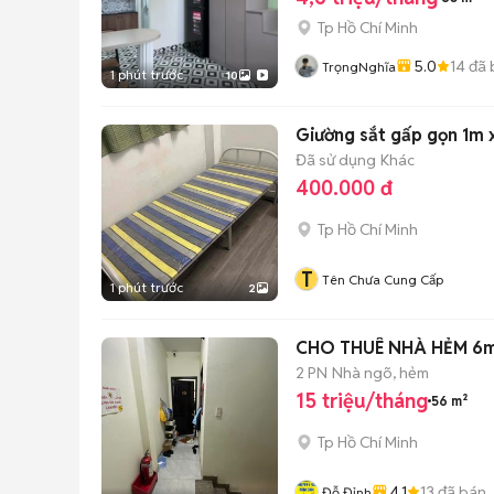
Tp Hồ Chí Minh
5.0
14
đã 
TrọngNghĩa
1 phút trước
10
Giường sắt gấp gọn 1m 
Đã sử dụng
Khác
400.000 đ
Tp Hồ Chí Minh
T
Tên Chưa Cung Cấp
1 phút trước
2
2 PN
Nhà ngõ, hẻm
15 triệu/tháng
56 m²
Tp Hồ Chí Minh
4.1
13
đã bán
Đỗ Đỉnh