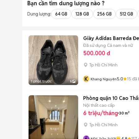
Bạn cần tìm
dung lượng
nào ?
Dung lượng:
64 GB
128 GB
256 GB
512 GB
Giày Adidas Barreda Đe
Đã sử dụng
Cả nam và nữ
500.000 đ
Tp Hồ Chí Minh
K
5.0
15
đã 
Khang Nguyên
1 phút trước
5
Phòng quận 10 Cao Th
Nội thất cao cấp
6 triệu/tháng
30 m²
Tp Hồ Chí Minh
4.8
117
BĐS Trần Trí171