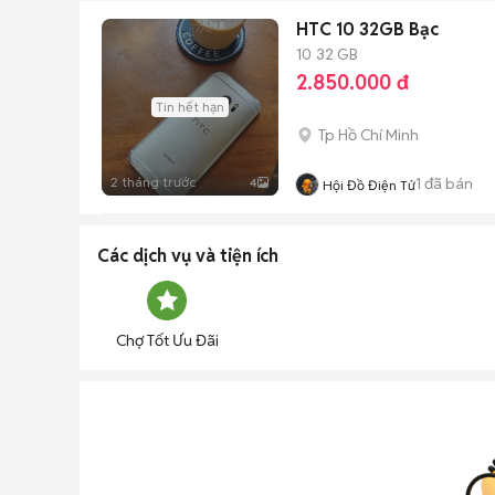
HTC 10 32GB Bạc
10
32 GB
2.850.000 đ
Tin hết hạn
Tp Hồ Chí Minh
2 tháng trước
1
đã bán
4
Hội Đồ Điện Tử
Các dịch vụ và tiện ích
Chợ Tốt Ưu Đãi