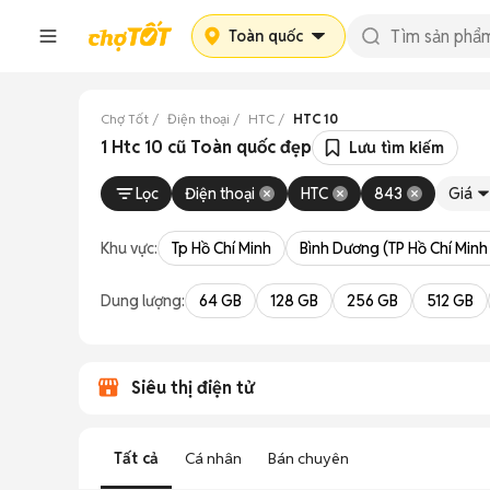
Toàn quốc
Chợ Tốt
Điện thoại
HTC
HTC 10
1 Htc 10 cũ Toàn quốc đẹp
Lưu tìm kiếm
Lọc
Điện thoại
HTC
843
Giá
Khu vực:
Tp Hồ Chí Minh
Bình Dương (TP Hồ Chí Minh
Dung lượng:
64 GB
128 GB
256 GB
512 GB
Siêu thị điện tử
Tất cả
Cá nhân
Bán chuyên