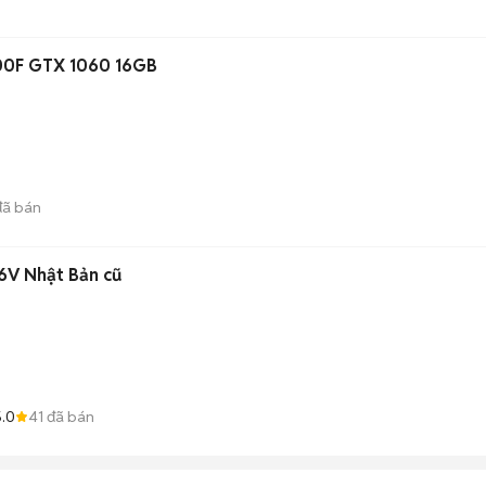
00F GTX 1060 16GB
ã bán
36V Nhật Bản cũ
.0
41
đã bán