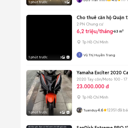
1 phút trước
5
Cho thuê căn hộ Quận 1
2 PN
Chung cư
6,2 triệu/tháng
63 m²
Tp Hồ Chí Minh
Vũ Thị Huyền Trang
1 phút trước
3
Yamaha Exciter 2020 C
2020
Tay côn/Moto
100 - 17
23.000.000 đ
Tp Hồ Chí Minh
4.6
12351
đã bá
Tuanduy
1 phút trước
6
SanDisk Extreme PRO 