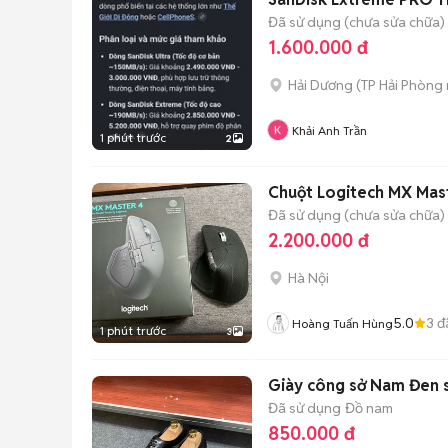
Đã sử dụng (chưa sửa chữa)
1.600.000 đ
Hải Dương
(
TP Hải Phòng
Khải Anh Trần
1 phút trước
2
Chuột Logitech MX Mas
Đã sử dụng (chưa sửa chữa)
2.200.000 đ
Hà Nội
5.0
3
đ
Hoàng Tuấn Hùng
1 phút trước
3
Giày công sở Nam Đen 
Đã sử dụng
Đồ nam
850.000 đ