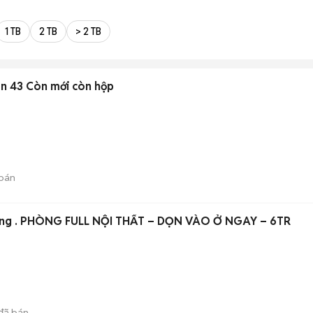
1 TB
2 TB
> 2 TB
n 43 Còn mới còn hộp
bán
ắng . PHÒNG FULL NỘI THẤT – DỌN VÀO Ở NGAY – 6TR
đã bán