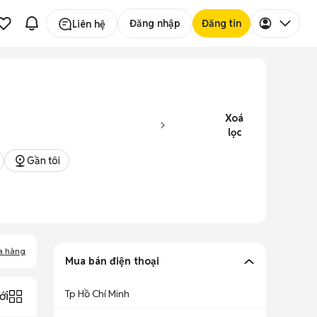
Đăng nhập
Đăng tin
Liên hệ
Xoá
lọc
Gần tôi
a hàng
Mua bán điện thoại
Tp Hồ Chí Minh
ới