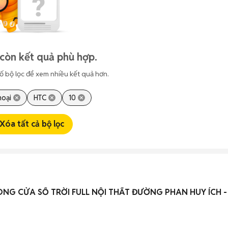
còn kết quả phù hợp.
ố bộ lọc để xem nhiều kết quả hơn.
hoại
HTC
10
Xóa tất cả bộ lọc
NG CỬA SỔ TRỜI FULL NỘI THẤT ĐƯỜNG PHAN HUY ÍCH 