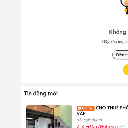
Không 
Hãy xóa một s
Điện t
Tin đăng mới
CHO THUÊ PHÒ
VẤP
Nội thất đầy đủ
4,6 triệu/tháng
35 m²