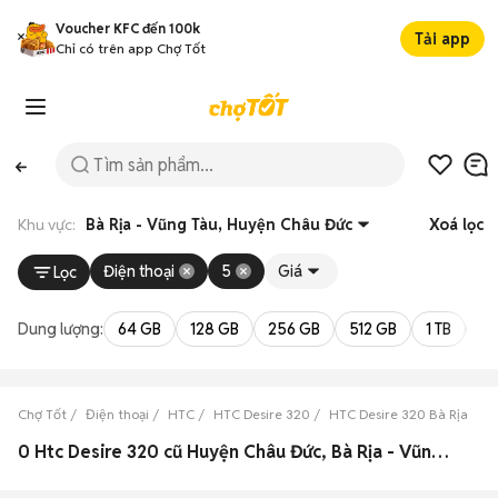
Voucher KFC đến 100k
Tải app
Chỉ có trên app Chợ Tốt
Khu vực:
Bà Rịa - Vũng Tàu, Huyện Châu Đức
Xoá lọc
Điện thoại
5
Giá
Lọc
Dung lượng:
64 GB
128 GB
256 GB
512 GB
1 TB
2 
Chợ Tốt
Điện thoại
HTC
HTC Desire 320
HTC Desire 320 Bà Rịa - V
0 Htc Desire 320 cũ Huyện Châu Đức, Bà Rịa - Vũng Tàu đẹp