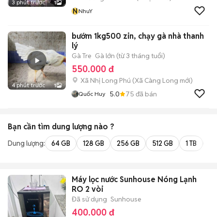
3 phút trước
1
N
NhuY
bướm 1kg500 zin, chạy gà nhà thanh
lý
Gà Tre
Gà lớn (từ 3 tháng tuổi)
550.000 đ
Xã Nhị Long Phú
(
Xã Càng Long
mới)
4 phút trước
1
5.0
75
đã bán
Quốc Huy
Bạn cần tìm
dung lượng
nào ?
Dung lượng:
64 GB
128 GB
256 GB
512 GB
1 TB
2 
Máy lọc nước Sunhouse Nóng Lạnh
RO 2 vòi
Đã sử dụng
Sunhouse
400.000 đ