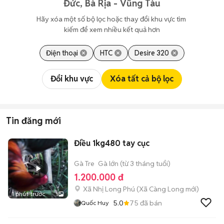
Đức, Bà Rịa - Vũng Tàu
Hãy xóa một số bộ lọc hoặc thay đổi khu vực tìm 
kiếm để xem nhiều kết quả hơn
Điện thoại
HTC
Desire 320
Đổi khu vực
Xóa tất cả bộ lọc
Tin đăng mới
Điều 1kg480 tay cục
Gà Tre
Gà lớn (từ 3 tháng tuổi)
1.200.000 đ
Xã Nhị Long Phú
(
Xã Càng Long
mới)
1 phút trước
1
5.0
75
đã bán
Quốc Huy