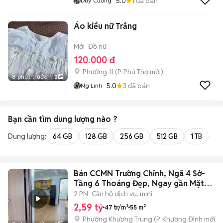
5.0
1
đã bán
Duy Cường
Áo kiểu nữ Trắng
Mới
Đồ nữ
120.000 đ
Phường 11
(
P. Phú Thọ
mới)
8 phút trước
2
5.0
3
đã bán
Ng Linh
Bạn cần tìm
dung lượng
nào ?
Dung lượng:
64 GB
128 GB
256 GB
512 GB
1 TB
2 
Bán CCMN Trường Chinh, Ngã 4 Sở-
Tầng 6 Thoáng Đẹp, Ngay gần Mặt
Phố
2 PN
Căn hộ dịch vụ, mini
2,59 tỷ
47 tr/m²
55 m²
Phường Khương Trung
(
P. Khương Đình
mới)