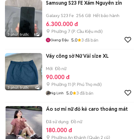
Samsung S23 FE Xám Nguyên zin
Galaxy S23 Fe
256 GB
Hết bảo hành
6.300.000 đ
Phường 7
(
P. Cầu Kiệu
mới)
3 phút trước
5
5.0
3
đã bán
Giang Đậu
Váy công sở Nữ Vải size XL
Mới
Đồ nữ
90.000 đ
Phường 11
(
P. Phú Thọ
mới)
3 phút trước
1
5.0
3
đã bán
Ng Linh
Áo sơ mi nữ đỏ kẻ caro thoáng mát
Đã sử dụng
Đồ nữ
180.000 đ
Phường An Khánh (Quận 2 cũ)