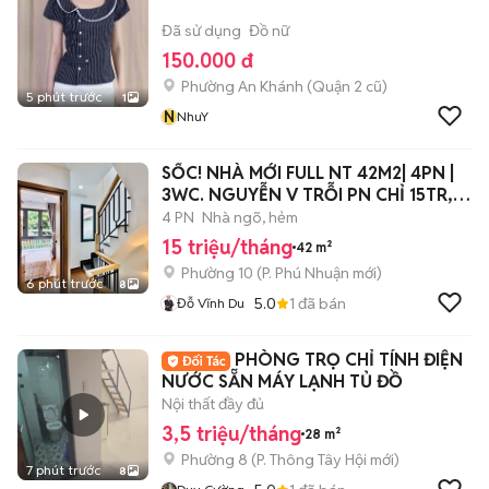
Đã sử dụng
Đồ nữ
150.000 đ
Phường An Khánh (Quận 2 cũ)
5 phút trước
1
N
NhuY
SỐC! NHÀ MỚI FULL NT 42M2| 4PN |
3WC. NGUYỄN V TRỖI PN CHỈ 15TR,
TL
4 PN
Nhà ngõ, hẻm
15 triệu/tháng
42 m²
Phường 10
(
P. Phú Nhuận
mới)
6 phút trước
8
5.0
1
đã bán
Đỗ Vĩnh Du
PHÒNG TRỌ CHỈ TÍNH ĐIỆN
NƯỚC SẴN MÁY LẠNH TỦ ĐỒ
Nội thất đầy đủ
3,5 triệu/tháng
28 m²
Phường 8
(
P. Thông Tây Hội
mới)
7 phút trước
8