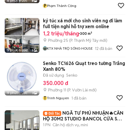
8 phút trước
8
P
Phạm Thành Công
ký túc xá mới cho sinh viên ng đi làm
full tiện nghi hỗ trợ xem online
1,2 triệu/tháng
300 m²
Phường 25
(
P. Thạnh Mỹ Tây
mới)
12
đã bán
KTX NHÀ TRỌ SÓNG HOUSE
9 phút trước
5
Senko TC1626 Quạt treo tường Trắng
Xanh 80%
Đã sử dụng
Senko
350.000 đ
Phường 11
(
P. Vườn Lài
mới)
9 phút trước
3
T
1
đã bán
Trinh Nguyen
NGÃ TƯ PHÚ NHUẬN🔥CĂN
HỘ 30M2 STUDIO BANCOL CỬA SỔ-
FULL NT-CV GIA ĐỊNH
1 PN
Căn hộ dịch vụ, mini