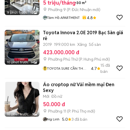
5 triệu/tháng
30 m²
Phường 9
(
P. Đức Nhuận
mới)
9 phút trước
12
4.8
Tâm Hồ APARTMENT
Toyota Innova 2.0E 2019 Bạc Sàn giá
rẻ
2019
199.000 km
Xăng
Số sàn
423.000.000 đ
Phường Phú Thứ
(
P. Hưng Phú
mới)
10 phút trước
14
15
đã
T
4.7
TOYOTA SURE CẦN THƠ
bán
XE QUA SỬ DỤNG CHÍNH
HÃNG
Áo croptop nữ Vải mềm mại Đen
Sexy
Mới
Đồ nữ
50.000 đ
Phường 11
(
P. Phú Thọ
mới)
10 phút trước
1
5.0
3
đã bán
Ng Linh