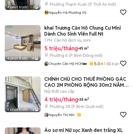
Phường Thạnh Xuân
(
P. Thới An
mới)
4 phút trước
3
N
Nguyễn Hà Phương Vũ
khai Trương Căn Hô Chung Cư Mini
Dành Cho Sinh Viên Full Nt
1 PN
Căn hộ dịch vụ, mini
5 triệu/tháng
45 m²
Phường 6
(
P. Bình Đông
mới)
4 phút trước
10
5.0
1
đã bán
Chuyên Căn Hộ HCM🏡
CHÍNH CHỦ CHO THUÊ PHÒNG GÁC
CAO 2M PHÒNG RỘNG 30m2 NẰM
GẦN UTH
Nội thất cao cấp
4 triệu/tháng
35 m²
Phường 28
(
P. Bình Quới
mới)
5 phút trước
12
Nguyễn Thị Nhi
Áo sơ mi Nữ sọc Xanh đen trắng XL