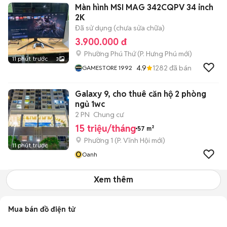
Màn hình MSI MAG 342CQPV 34 inch
2K
Đã sử dụng (chưa sửa chữa)
3.900.000 đ
Phường Phú Thứ
(
P. Hưng Phú
mới)
11 phút trước
3
4.9
1282
đã bán
GAMESTORE 1992
Galaxy 9, cho thuê căn hộ 2 phòng
ngủ 1wc
2 PN
Chung cư
15 triệu/tháng
57 m²
Phường 1
(
P. Vĩnh Hội
mới)
11 phút trước
O
Oanh
Xem thêm
Mua bán đồ điện tử