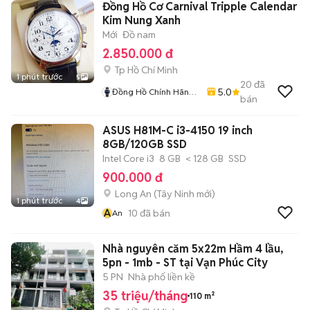
Đồng Hồ Cơ Carnival Tripple Calendar
Kim Nung Xanh
Mới
Đồ nam
2.850.000 đ
Tp Hồ Chí Minh
1 phút trước
5
20
đã
5.0
Đồng Hồ Chính Hãng
bán
Hiếu Nguyễn
ASUS H81M-C i3-4150 19 inch
8GB/120GB SSD
Intel Core i3
8 GB
< 128 GB
SSD
900.000 đ
Long An
(
Tây Ninh
mới)
1 phút trước
4
A
10
đã bán
An
Nhà nguyên căm 5x22m Hầm 4 lầu,
5pn - 1mb - ST tại Vạn Phúc City
5 PN
Nhà phố liền kề
35 triệu/tháng
110 m²