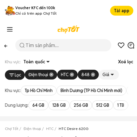
Voucher KFC đến 100k
Tải app
Chỉ có trên app Chợ Tốt
Khu vực:
Toàn quốc
Xoá lọc
Điện thoại
HTC
848
Giá
Lọc
Khu vực:
Tp Hồ Chí Minh
Bình Dương (TP Hồ Chí Minh mới)
Bà 
Dung lượng:
64 GB
128 GB
256 GB
512 GB
1 TB
2 
Chợ Tốt
Điện thoại
HTC
HTC Desire 620G