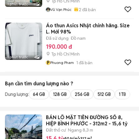
Tp Hồ Chí Minh
1 phút trước
11
2
đã bán
Vũ Vạn Phúc
Áo thun Asics Nhật chính hãng. Size
L. Mới 98%
Đã sử dụng
Đồ nam
190.000 đ
Tp Hồ Chí Minh
1 phút trước
4
P
1
đã bán
Phuong Pham
Bạn cần tìm
dung lượng
nào ?
Dung lượng:
64 GB
128 GB
256 GB
512 GB
1 TB
2 
BÁN LÔ MẶT TIỀN ĐƯỜNG SỐ 8,
HIỆP BÌNH PHƯỚC - 312m2 - 15,6 tỷ
Đất thổ cư
Ngang 8,3 m
15,6 tỷ
50 tr/m²
312 m²