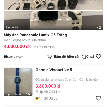
Tin nổi bật
6
+
2
Máy ảnh Panasonic Lumix G5 Trắng
Đã sử dụng (chưa sửa chữa)
4.000.000 đ
Tp Hồ Chí Minh
Bấm để hiện số
Chat
Kenny Phạm
Garmin Vivoactive 5
Đã sử dụng (chưa sửa chữa)
Còn bảo hành
3.600.000 đ
Tp Hồ Chí Minh
3 phút trước
2
Â
20
đã bán
Ân