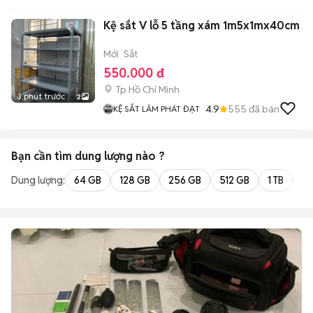
Kệ sắt V lỗ 5 tầng xám 1m5x1mx40cm
Mới
Sắt
550.000 đ
Tp Hồ Chí Minh
3 phút trước
2
4.9
555
đã bán
KỆ SẮT LÂM PHÁT ĐẠT
Bạn cần tìm
dung lượng
nào ?
Dung lượng:
64 GB
128 GB
256 GB
512 GB
1 TB
2 