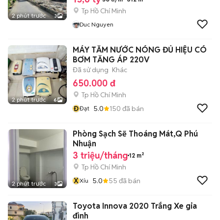
Tp Hồ Chí Minh
2 phút trước
3
Duc Nguyen
MÁY TẮM NƯỚC NÓNG ĐỦ HIỆU CÓ
BƠM TĂNG ÁP 220V
Đã sử dụng
Khác
650.000 đ
Tp Hồ Chí Minh
2 phút trước
6
Đ
5.0
150
đã bán
Đạt
Phòng Sạch Sẽ Thoáng Mát,Q Phú
Nhuận
3 triệu/tháng
12 m²
Tp Hồ Chí Minh
X
5.0
55
đã bán
Xíu
2 phút trước
3
Toyota Innova 2020 Trắng Xe gia
đình