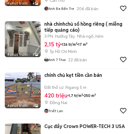
Cần Thơ
4 phút trước
6
206
đã bán
Anh Ba Bến Tre
nhà chínhchủ sổ hồng riêng ( miễng
tiếp quảng cáo)
3 PN
Hướng Tây
Nhà ngõ, hẻm
2,15 tỷ
126 tr/m²
17 m²
Tp Hồ Chí Minh
4 phút trước
7
22
đã bán
Anh 7 Thai
chính chủ kẹt tiền cần bán
Đất thổ cư
Ngang 5 m
420 triệu
1,7 tr/m²
250 m²
Đồng Nai
4 phút trước
3
Triết Lan
Cục đẩy Crown POWER-TECH 3 USA