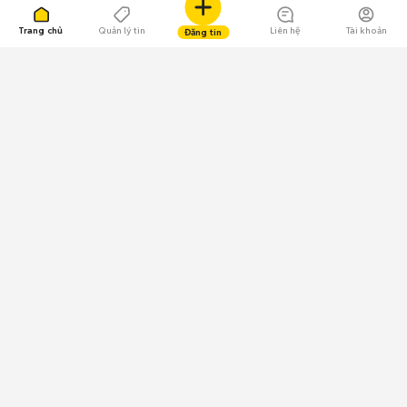
Trang chủ
Quản lý tin
Liên hệ
Tài khoản
Đăng tin
109.000 Bình chọn
Tải ứng dụng Chợ Tốt
Về Chợ Tốt
Quy chế sàn
Chính sách bảo mật
Giải quyết tranh chấp
CÔNG TY TNHH CHỢ TỐT - Người đại diện theo pháp luật:
Nguyễn Trọng Tấn; GPDKKD: 0312120782 do Sở KH & ĐT TP.HCM cấp ngày
11/01/2013;
GPMXH: 185/GP-BTTTT do Bộ Thông tin và Truyền thông
cấp ngày 09/07/2024 - Chịu trách nhiệm