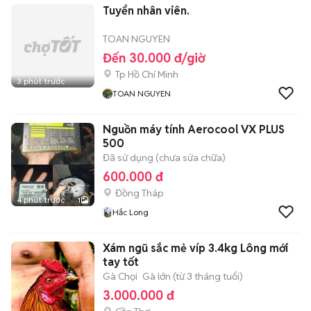
Tuyển nhân viên.
TOAN NGUYEN
Đến 30.000 đ/giờ
Tp Hồ Chí Minh
3 phút trước
TOAN NGUYEN
Nguồn máy tính Aerocool VX PLUS
500
Đã sử dụng (chưa sửa chữa)
600.000 đ
Đồng Tháp
4 phút trước
1
Hắc Long
Xám ngũ sắc mẻ víp 3.4kg Lông mới
tay tốt
Gà Chọi
Gà lớn (từ 3 tháng tuổi)
3.000.000 đ