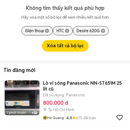
Không tìm thấy kết quả phù hợp
Hãy xóa một số bộ lọc để xem nhiều kết quả hơn
Điện thoại
HTC
Desire 620G
Xóa tất cả bộ lọc
Tin đăng mới
Lò vi sóng Panasonic NN-ST651M 25
lít cũ
Đã sử dụng
Panasonic
800.000 đ
Tp Hồ Chí Minh
1 phút trước
6
H
4.8
615
đã bán
Ha Quang