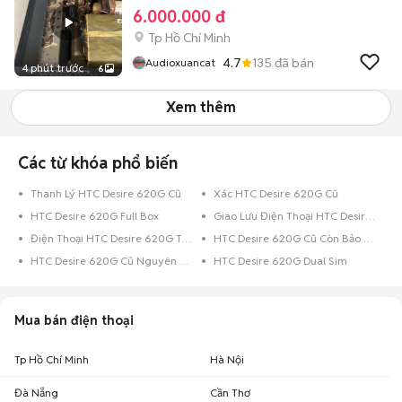
6.000.000 đ
Tp Hồ Chí Minh
4.7
135
đã bán
Audioxuancat
4 phút trước
6
Xem thêm
Các từ khóa phổ biến
Thanh Lý HTC Desire 620G Cũ
Xác HTC Desire 620G Cũ
HTC Desire 620G Full Box
Giao Lưu Điện Thoại HTC Desire 620G
Điện Thoại HTC Desire 620G Trả Góp
HTC Desire 620G Cũ Còn Bảo Hành
HTC Desire 620G Cũ Nguyên Zin
HTC Desire 620G Dual Sim
Mua bán điện thoại
Tp Hồ Chí Minh
Hà Nội
Đà Nẵng
Cần Thơ