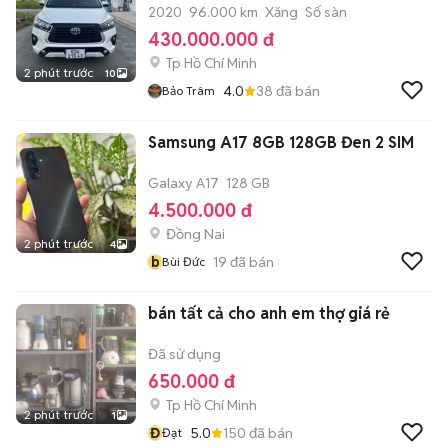
2020
96.000 km
Xăng
Số sàn
430.000.000 đ
Tp Hồ Chí Minh
2 phút trước
10
4.0
38
đã bán
Bảo Trâm
Samsung A17 8GB 128GB Đen 2 SIM
Galaxy A17
128 GB
4.500.000 đ
Đồng Nai
2 phút trước
4
b
19
đã bán
Bùi Đức
bán tất cả cho anh em thợ giá rẻ
Đã sử dụng
650.000 đ
Tp Hồ Chí Minh
2 phút trước
1
Đ
5.0
150
đã bán
Đạt