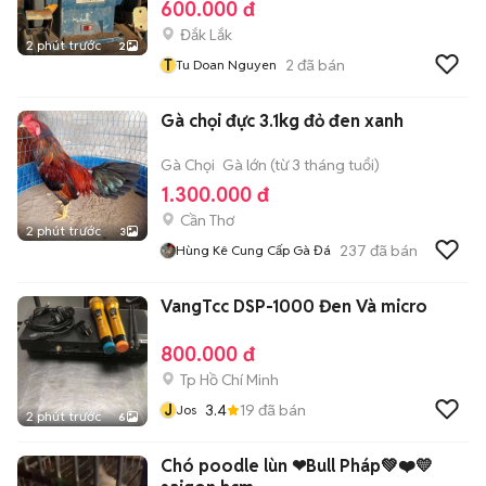
600.000 đ
Đắk Lắk
2 phút trước
2
T
2
đã bán
Tu Doan Nguyen
Gà chọi đực 3.1kg đỏ đen xanh
Gà Chọi
Gà lớn (từ 3 tháng tuổi)
1.300.000 đ
Cần Thơ
2 phút trước
3
237
đã bán
Hùng Kê Cung Cấp Gà Đá
VangTcc DSP-1000 Đen Và micro
800.000 đ
Tp Hồ Chí Minh
J
3.4
19
đã bán
Jos
2 phút trước
6
Chó poodle lùn ❤Bull Pháp💚❤️💛