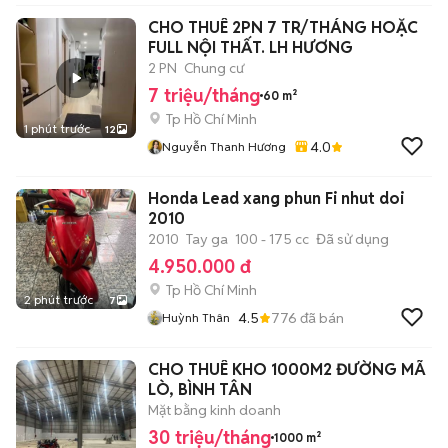
CHO THUÊ 2PN 7 TR/THÁNG HOẶC
FULL NỘI THẤT. LH HƯƠNG
2 PN
Chung cư
7 triệu/tháng
60 m²
Tp Hồ Chí Minh
1 phút trước
12
4.0
Nguyễn Thanh Hương
Honda Lead xang phun Fi nhut doi
2010
2010
Tay ga
100 - 175 cc
Đã sử dụng
4.950.000 đ
Tp Hồ Chí Minh
2 phút trước
7
4.5
776
đã bán
Huỳnh Thân
CHO THUÊ KHO 1000M2 ĐƯỜNG MÃ
LÒ, BÌNH TÂN
Mặt bằng kinh doanh
30 triệu/tháng
1000 m²