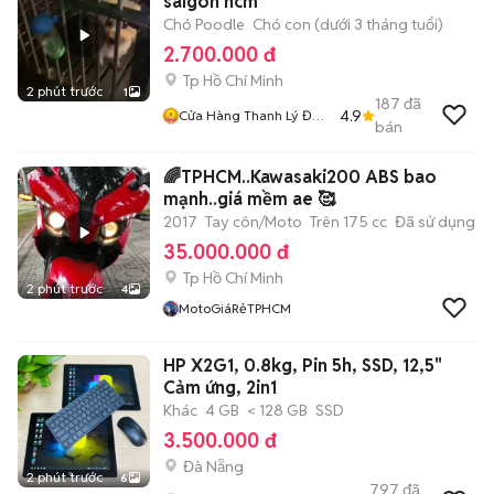
saigon hcm
Chó Poodle
Chó con (dưới 3 tháng tuổi)
2.700.000 đ
Tp Hồ Chí Minh
2 phút trước
1
187
đã
4.9
Cửa Hàng Thanh Lý Đồ
bán
Cũ Mới
🌈TPHCM..Kawasaki200 ABS bao
mạnh..giá mềm ae 🥰
2017
Tay côn/Moto
Trên 175 cc
Đã sử dụng
35.000.000 đ
Tp Hồ Chí Minh
2 phút trước
4
MotoGiáRẻTPHCM
HP X2G1, 0.8kg, Pin 5h, SSD, 12,5"
Cảm ứng, 2in1
Khác
4 GB
< 128 GB
SSD
3.500.000 đ
Đà Nẵng
2 phút trước
6
797
đã