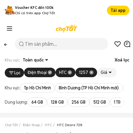
Voucher KFC đến 100k
Tải app
Chỉ có trên app Chợ Tốt
Khu vực:
Toàn quốc
Xoá lọc
Điện thoại
HTC
1257
Giá
Lọc
Khu vực:
Tp Hồ Chí Minh
Bình Dương (TP Hồ Chí Minh mới)
Bà 
Dung lượng:
64 GB
128 GB
256 GB
512 GB
1 TB
2 
Chợ Tốt
Điện thoại
HTC
HTC Desire 728