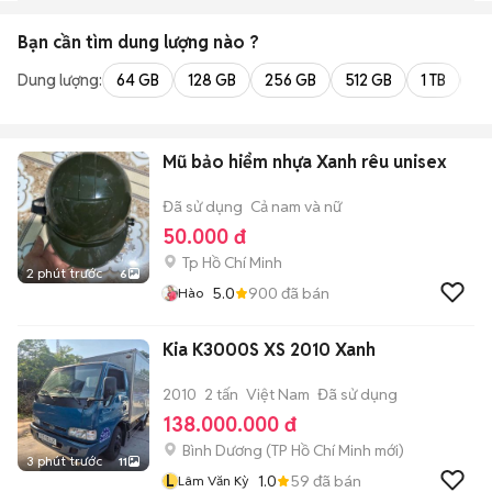
Bạn cần tìm
dung lượng
nào ?
Dung lượng:
64 GB
128 GB
256 GB
512 GB
1 TB
2 
Mũ bảo hiểm nhựa Xanh rêu unisex
Đã sử dụng
Cả nam và nữ
50.000 đ
Tp Hồ Chí Minh
2 phút trước
6
5.0
900
đã bán
Hào
Kia K3000S XS 2010 Xanh
2010
2 tấn
Việt Nam
Đã sử dụng
138.000.000 đ
Bình Dương
(
TP Hồ Chí Minh
mới)
3 phút trước
11
L
1.0
59
đã bán
Lâm Văn Kỳ