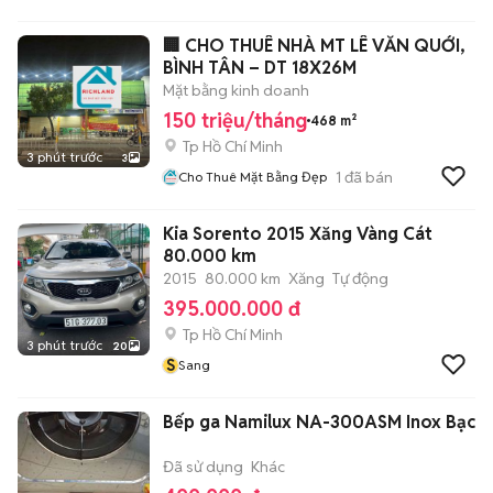
🏢 CHO THUÊ NHÀ MT LÊ VĂN QUỚI,
BÌNH TÂN – DT 18X26M
Mặt bằng kinh doanh
150 triệu/tháng
468 m²
Tp Hồ Chí Minh
3 phút trước
3
1
đã bán
Cho Thuê Mặt Bằng Đẹp
Kia Sorento 2015 Xăng Vàng Cát
80.000 km
2015
80.000 km
Xăng
Tự động
395.000.000 đ
Tp Hồ Chí Minh
3 phút trước
20
S
Sang
Bếp ga Namilux NA-300ASM Inox Bạc
Đã sử dụng
Khác