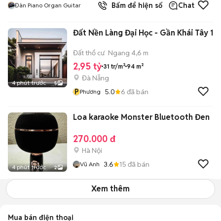
Bấm để hiện số
Chat
Đàn Piano Organ Guitar
Đất Nền Làng Đại Học - Gần Khái Tây 1
Đất thổ cư
Ngang 4,6 m
2,95 tỷ
31 tr/m²
94 m²
Đà Nẵng
4 phút trước
5
P
5.0
6
đã bán
Phương
Loa karaoke Monster Bluetooth Đen
270.000 đ
Hà Nội
3.6
15
đã bán
Vũ Anh
4 phút trước
2
Xem thêm
Mua bán điện thoại