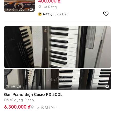
400.000 đ
Đà Nẵng
3 phút trước
5
P
3
đã bán
Phương
Tin nổi bật
3
Đàn Piano điện Casio PX 500L
Đã sử dụng
Piano
6.300.000 đ
Tp Hồ Chí Minh