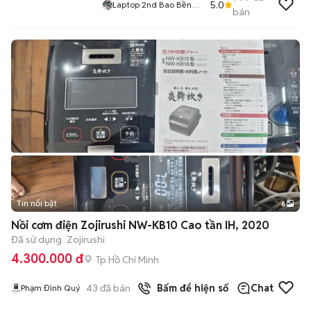
5.0
Laptop 2nd Bao Bền
bán
Giá Rẻ
Tin nổi bật
6
+
2
Nồi cơm điện Zojirushi NW-KB10 Cao tần IH, 2020
Đã sử dụng
Zojirushi
4.300.000 đ
Tp Hồ Chí Minh
43
đã bán
Bấm để hiện số
Chat
Phạm Đình Quý