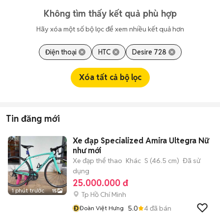
Không tìm thấy kết quả phù hợp
Hãy xóa một số bộ lọc để xem nhiều kết quả hơn
Điện thoại
HTC
Desire 728
Xóa tất cả bộ lọc
Tin đăng mới
Xe đạp Specialized Amira Ultegra Nữ
như mới
Xe đạp thể thao
Khác
S (46.5 cm)
Đã sử
dụng
25.000.000 đ
1 phút trước
15
Tp Hồ Chí Minh
Đ
5.0
4
đã bán
Đoàn Việt Hưng