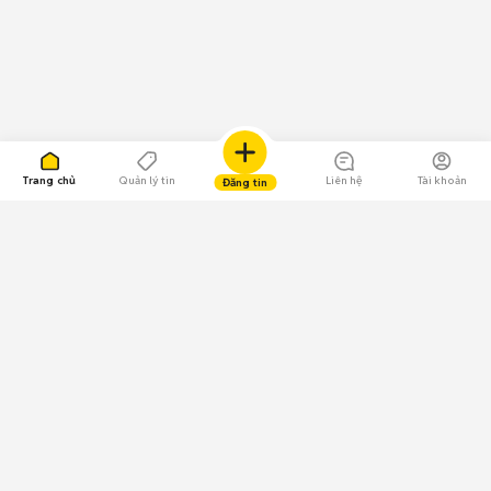
Trang chủ
Quản lý tin
Liên hệ
Tài khoản
Đăng tin
109.000 Bình chọn
Tải ứng dụng Chợ Tốt