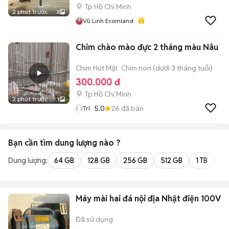
Tp Hồ Chí Minh
2 phút trước
3
Vũ Linh Ecomland
Chim chào mào đực 2 tháng màu Nâu
Chim Hút Mật
Chim non (dưới 3 tháng tuổi)
300.000 đ
Tp Hồ Chí Minh
2 phút trước
1
5.0
26
đã bán
Trí
Bạn cần tìm
dung lượng
nào ?
Dung lượng:
64 GB
128 GB
256 GB
512 GB
1 TB
2 
Máy mài hai đá nội địa Nhật điện 100V
Đã sử dụng