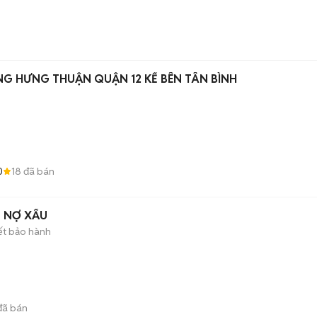
NG HƯNG THUẬN QUẬN 12 KẾ BÊN TÂN BÌNH
0
18
đã bán
O NỢ XẤU
ết bảo hành
ã bán