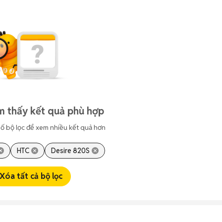
m thấy kết quả phù hợp
ố bộ lọc để xem nhiều kết quả hơn
HTC
Desire 820S
Xóa tất cả bộ lọc