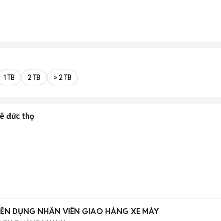
1 TB
2 TB
> 2 TB
ê đức thọ
n
YỂN DỤNG NHÂN VIÊN GIAO HÀNG XE MÁY