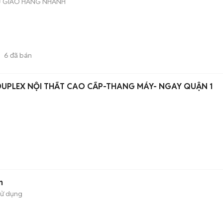
Ụ GIAO HÀNG NHANH
6
đã bán
DUPLEX NỘI THẤT CAO CẤP-THANG MÁY- NGAY QUẬN 1
n
sử dụng