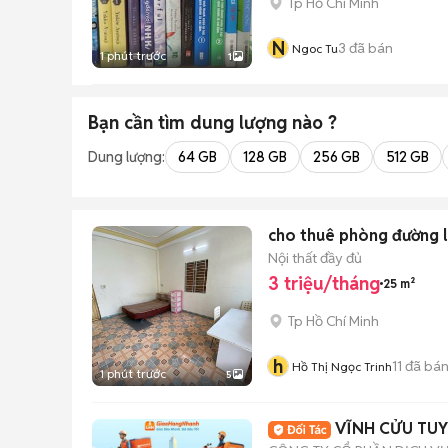
Tp Hồ Chí Minh
N
3
đã bán
Ngoc Tu
1 phút trước
1
Bạn cần tìm
dung lượng
nào ?
Dung lượng:
64 GB
128 GB
256 GB
512 GB
cho thuê phòng đường l
Nội thất đầy đủ
3 triệu/tháng
25 m²
Tp Hồ Chí Minh
h
11
đã bá
Hồ Thị Ngọc Trinh
1 phút trước
5
VĨNH CỬU TU