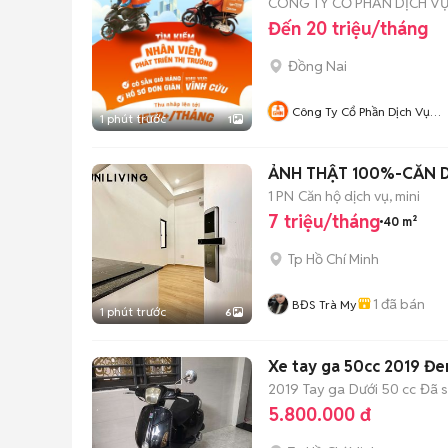
CÔNG TY CỔ PHẦN DỊCH V
Đến 20 triệu/tháng
Đồng Nai
Công Ty Cổ Phần Dịch Vụ
1 phút trước
1
Giao Hàng Nhanh Đồng Nai
ẢNH THẬT 100%-CĂN 
1 PN
Căn hộ dịch vụ, mini
7 triệu/tháng
40 m²
Tp Hồ Chí Minh
1
đã bán
BĐS Trà My
1 phút trước
6
Xe tay ga 50cc 2019 Đe
2019
Tay ga
Dưới 50 cc
Đã 
5.800.000 đ