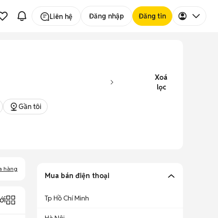
Đăng nhập
Đăng tin
Liên hệ
Xoá
lọc
Gần tôi
a hàng
Mua bán điện thoại
Tp Hồ Chí Minh
ới