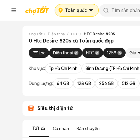
Toàn quốc
Chợ Tốt
Điện thoại
HTC
HTC Desire 820S
0 Htc Desire 820s cũ Toàn quốc đẹp
Lọc
Điện thoại
HTC
1259
Giá
Khu vực:
Tp Hồ Chí Minh
Bình Dương (TP Hồ Chí Minh
Dung lượng:
64 GB
128 GB
256 GB
512 GB
Siêu thị điện tử
Tất cả
Cá nhân
Bán chuyên