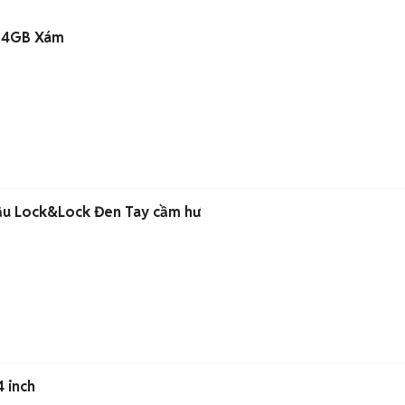
 64GB Xám
dầu Lock&Lock Đen Tay cầm hư
4 inch