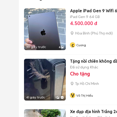
Apple iPad Gen 9 Wifi
iPad Gen 9
64 GB
4.500.000 đ
Hòa Bình
(
Phú Thọ
mới)
c
Cuong
30 giây trước
6
Tặng nồi chiên không 
Đã sử dụng
Khác
Cho tặng
Tp Hồ Chí Minh
V
Võ Thị Hiếu
41 giây trước
1
Xe đạp địa hình Trắng 2