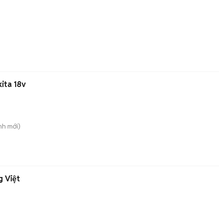
ita 18v
nh
mới)
g Việt