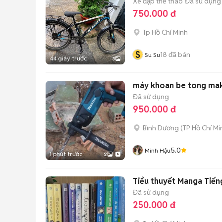
Xe đạp thể thao
Đã sử dụng
750.000 đ
Tp Hồ Chí Minh
S
18
đã bán
Su Su
44 giây trước
3
máy khoan be tong mak
Đã sử dụng
950.000 đ
Bình Dương
(
TP Hồ Chí Mi
5.0
Minh Hậu
1 phút trước
2
Tiểu thuyết Manga Tiến
Đã sử dụng
250.000 đ