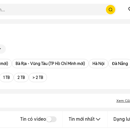
 mới)
Bà Rịa - Vũng Tàu (TP Hồ Chí Minh mới)
Hà Nội
Đà Nẵng
1 TB
2 TB
> 2 TB
Xem Cử
Tin có video
Tin mới nhất
Dạng lư