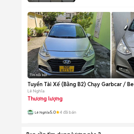
Tin nổi bật
Tuyển Tài Xế (Bằng B2) Chạy Garbcar / Be
Lê Nghĩa
Thương lượng
5.0
4
đã bán
Lê Nghĩa