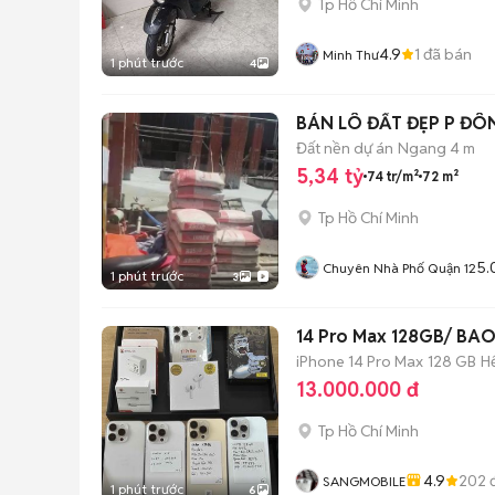
Tp Hồ Chí Minh
4.9
1
đã bán
Minh Thư
1 phút trước
4
BÁN LÔ ĐẤT ĐẸP P ĐÔ
Đất nền dự án
Ngang 4 m
5,34 tỷ
74 tr/m²
72 m²
Tp Hồ Chí Minh
5.
Chuyên Nhà Phố Quận 12
1 phút trước
3
14 Pro Max 128GB/ BA
iPhone 14 Pro Max
128 GB
H
13.000.000 đ
Tp Hồ Chí Minh
4.9
202
đ
SANGMOBILE
1 phút trước
6