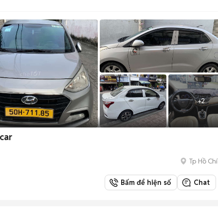
+
2
car
Tp Hồ Chí
Bấm để hiện số
Chat