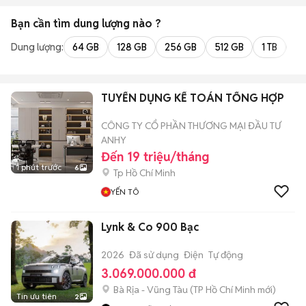
Bạn cần tìm
dung lượng
nào ?
Dung lượng:
64 GB
128 GB
256 GB
512 GB
1 TB
2 
TUYỂN DỤNG KẾ TOÁN TỔNG HỢP
CÔNG TY CỔ PHẦN THƯƠNG MẠI ĐẦU TƯ
ANHY
Đến 19 triệu/tháng
1 phút trước
6
Tp Hồ Chí Minh
YẾN TÔ
Lynk & Co 900 Bạc
2026
Đã sử dụng
Điện
Tự động
3.069.000.000 đ
Bà Rịa - Vũng Tàu
(
TP Hồ Chí Minh
mới)
Tin ưu tiên
2