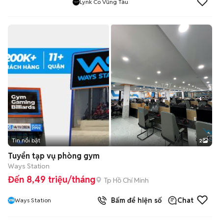
Lynk Co Vũng Tàu
Tin nổi bật
2
Tuyển tạp vụ phòng gym
Ways Station
Đến 8,49 triệu/tháng
Tp Hồ Chí Minh
Bấm để hiện số
Chat
Ways Station