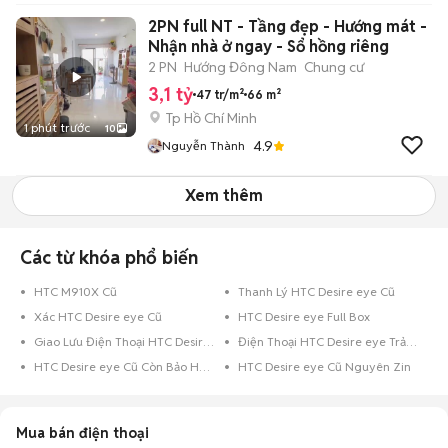
2PN full NT - Tầng đẹp - Hướng mát -
Nhận nhà ở ngay - Sổ hồng riêng
2 PN
Hướng Đông Nam
Chung cư
3,1 tỷ
47 tr/m²
66 m²
Tp Hồ Chí Minh
1 phút trước
10
4.9
Nguyễn Thành
Xem thêm
Các từ khóa phổ biến
HTC M910X Cũ
Thanh Lý HTC Desire eye Cũ
Xác HTC Desire eye Cũ
HTC Desire eye Full Box
Giao Lưu Điện Thoại HTC Desire eye
Điện Thoại HTC Desire eye Trả Góp
HTC Desire eye Cũ Còn Bảo Hành
HTC Desire eye Cũ Nguyên Zin
Mua bán điện thoại