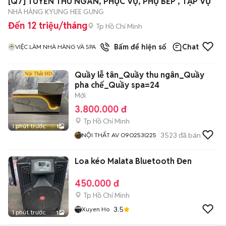
[Q7] TUYỂN THU NGÂN, PHỤC VỤ, PHỤ BẾP , TẠP VỤ
NHÀ HÀNG KYUNG HEE GUNG
Đến 12 triệu/tháng
Tp Hồ Chí Minh
1
đã bán
Bấm để hiện số
Chat
VIỆC LÀM NHÀ HÀNG VÀ SPA
Quầy lễ tân_Quầy thu ngân_Quầy
pha chế_Quầy spa=24
Mới
3.800.000 đ
Tp Hồ Chí Minh
1 phút trước
1
3523
đã bán
NỘI THẤT AV O9O253l225
Loa kéo Malata Bluetooth Đen
450.000 đ
Tp Hồ Chí Minh
3.5
Xuyen Ho
1 phút trước
1