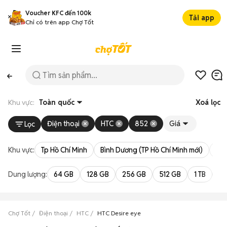
Voucher KFC đến 100k
Tải app
Chỉ có trên app Chợ Tốt
Khu vực:
Toàn quốc
Xoá lọc
Điện thoại
HTC
852
Giá
Lọc
Khu vực:
Tp Hồ Chí Minh
Bình Dương (TP Hồ Chí Minh mới)
Bà 
Dung lượng:
64 GB
128 GB
256 GB
512 GB
1 TB
2 
Chợ Tốt
Điện thoại
HTC
HTC Desire eye