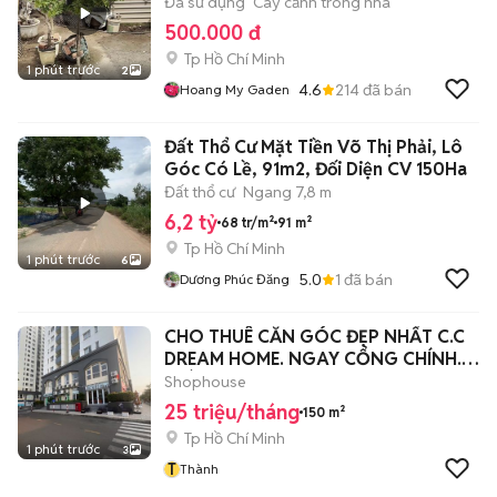
Đã sử dụng
Cây cảnh trong nhà
500.000 đ
Tp Hồ Chí Minh
1 phút trước
2
4.6
214
đã bán
Hoang My Gaden
Đất Thổ Cư Mặt Tiền Võ Thị Phải, Lô
Góc Có Lề, 91m2, Đối Diện CV 150Ha
Đất thổ cư
Ngang 7,8 m
6,2 tỷ
68 tr/m²
91 m²
Tp Hồ Chí Minh
1 phút trước
6
5.0
1
đã bán
Dương Phúc Đăng
CHO THUÊ CĂN GÓC ĐẸP NHẤT C.C
DREAM HOME. NGAY CỔNG CHÍNH.
GIÁ 25TR/TH
Shophouse
25 triệu/tháng
150 m²
Tp Hồ Chí Minh
1 phút trước
3
T
Thành