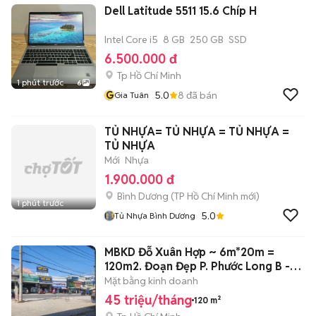
Dell Latitude 5511 15.6 Chíp H
Intel Core i5
8 GB
250 GB
SSD
6.500.000 đ
Tp Hồ Chí Minh
1 phút trước
6
G
5.0
8
đã bán
Gia Tuân
TỦ NHỰA= TỦ NHỰA = TỦ NHỰA =
TỦ NHỰA
Mới
Nhựa
1.900.000 đ
Bình Dương
(
TP Hồ Chí Minh
mới)
1 phút trước
5.0
Tủ Nhựa Bình Dương
MBKD Đỗ Xuân Hợp ~ 6m*20m =
120m2. Đoạn Đẹp P. Phước Long B -
Q9. 45Tr
Mặt bằng kinh doanh
45 triệu/tháng
120 m²