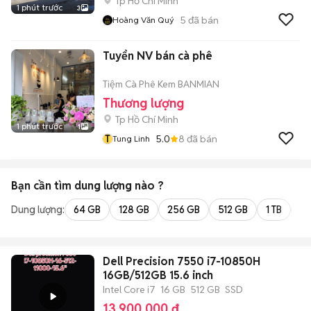
Tp Hồ Chí Minh
1 phút trước
3
5
đã bán
Hoàng Văn Quý
Tuyển NV bán cà phê
Tiệm Cà Phê Kem BANMIAN
Thương lượng
Tp Hồ Chí Minh
1 phút trước
1
T
5.0
8
đã bán
Tung Linh
Bạn cần tìm
dung lượng
nào ?
Dung lượng:
64 GB
128 GB
256 GB
512 GB
1 TB
2 
Dell Precision 7550 i7-10850H
16GB/512GB 15.6 inch
Intel Core i7
16 GB
512 GB
SSD
13.900.000 đ