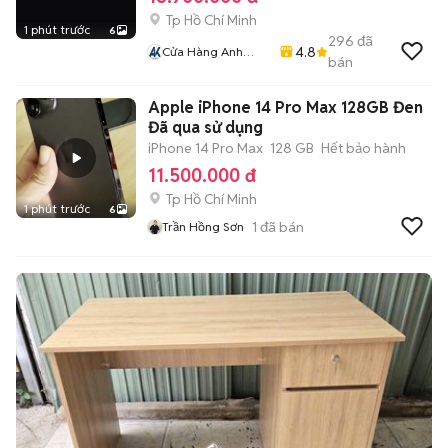
Tp Hồ Chí Minh
1 phút trước
6
296
đã
4.8
Cửa Hàng Anh
bán
Khoa
Apple iPhone 14 Pro Max 128GB Đen
Đã qua sử dụng
iPhone 14 Pro Max
128 GB
Hết bảo hành
11.500.000 đ
Tp Hồ Chí Minh
1 phút trước
6
1
đã bán
Trần Hồng Sơn