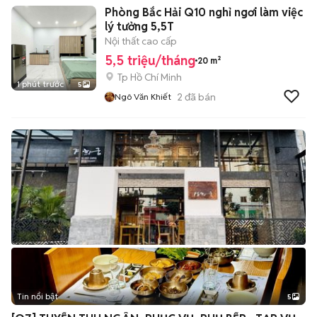
Phòng Bắc Hải Q10 nghỉ ngơi làm việc
lý tưởng 5,5T
Nội thất cao cấp
5,5 triệu/tháng
20 m²
Tp Hồ Chí Minh
1 phút trước
5
2
đã bán
Ngô Văn Khiết
Tin nổi bật
5