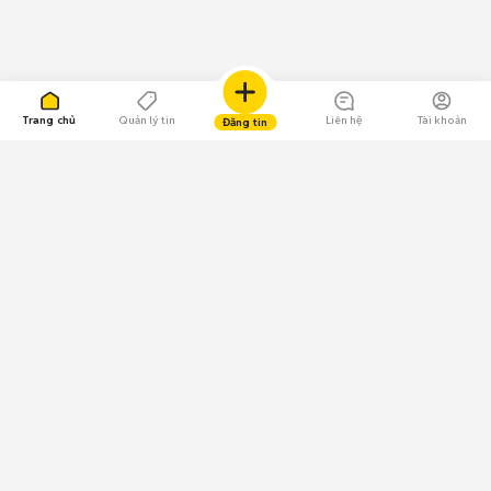
Trang chủ
Quản lý tin
Liên hệ
Tài khoản
Đăng tin
109.000 Bình chọn
Tải ứng dụng Chợ Tốt
Về Chợ Tốt
Quy chế sàn
Chính sách bảo mật
Giải quyết tranh chấp