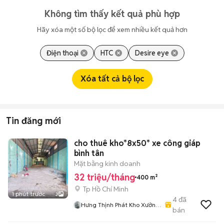
Không tìm thấy kết quả phù hợp
Hãy xóa một số bộ lọc để xem nhiều kết quả hơn
Điện thoại
HTC
Desire eye
Xóa tất cả bộ lọc
Tin đăng mới
cho thuê kho*8x50* xe công giáp
bình tân
Mặt bằng kinh doanh
32 triệu/tháng
400 m²
Tp Hồ Chí Minh
1 phút trước
3
4
đã
Hưng Thịnh Phát Kho Xưởng
bán
Mtkd