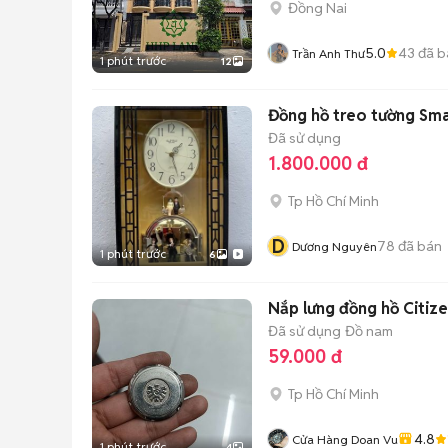
Đồng Nai
5.0
43
đã b
Trần Anh Thư
1 phút trước
12
Đồng hồ treo tường Sma
Đã sử dụng
1.800.000 đ
Tp Hồ Chí Minh
D
78
đã bán
Dương Nguyên
1 phút trước
6
Nắp lưng đồng hồ Citize
Đã sử dụng
Đồ nam
59.000 đ
Tp Hồ Chí Minh
4.8
Cửa Hàng Doan Vu
1 phút trước
4