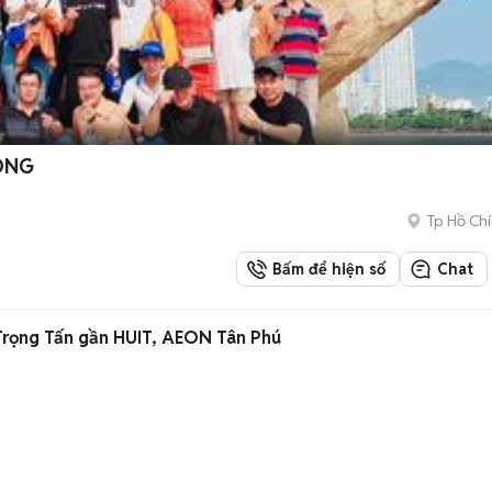
ÒNG
Tp Hồ Chí
Bấm để hiện số
Chat
ọng Tấn gần HUIT, AEON Tân Phú