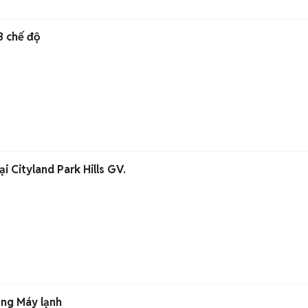
3 chế độ
i Cityland Park Hills GV.
ng Máy lạnh