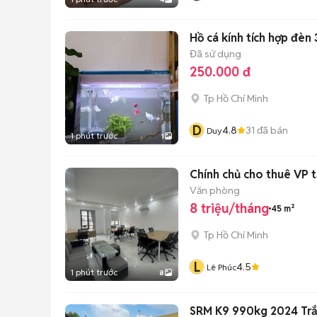
Hồ cá kính tích hợp đèn 
Đã sử dụng
250.000 đ
Tp Hồ Chí Minh
D
4.8
31
đã bán
Duy
1 phút trước
1
Chính chủ cho thuê VP tạ
Văn phòng
8 triệu/tháng
45 m²
Tp Hồ Chí Minh
L
4.5
Lê Phúc
1 phút trước
8
SRM K9 990kg 2024 Trắ