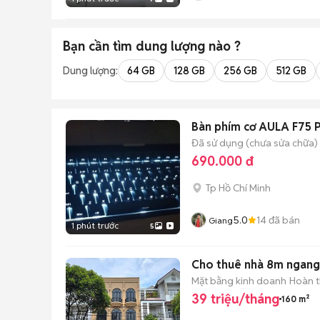
Bạn cần tìm
dung lượng
nào ?
Dung lượng:
64 GB
128 GB
256 GB
512 GB
Bàn phím cơ AULA F75 
Đã sử dụng (chưa sửa chữa)
690.000 đ
Tp Hồ Chí Minh
5.0
14
đã bán
Giang
1 phút trước
5
Cho thuê nhà 8m ngang 
Mặt bằng kinh doanh
Hoàn t
39 triệu/tháng
160 m²