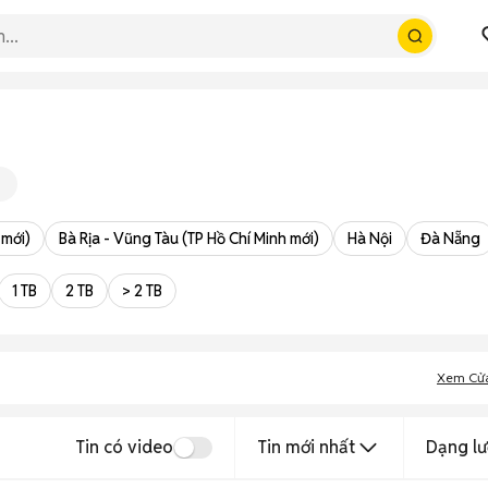
 mới)
Bà Rịa - Vũng Tàu (TP Hồ Chí Minh mới)
Hà Nội
Đà Nẵng
1 TB
2 TB
> 2 TB
Xem Cử
Tin có video
Tin mới nhất
Dạng lư