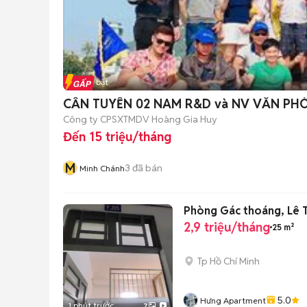
Tin nổi bật
CẦN TUYỂN 02 NAM R&D và NV VĂN PH
Công ty CPSXTMDV Hoàng Gia Huy
Đến 15 triệu/tháng
M
3
đã bán
Minh Chánh
Phòng Gác thoáng, Lê Tr
2,9 triệu/tháng
25 m²
Tp Hồ Chí Minh
5.0
Hưng Apartment
1 phút trước
7