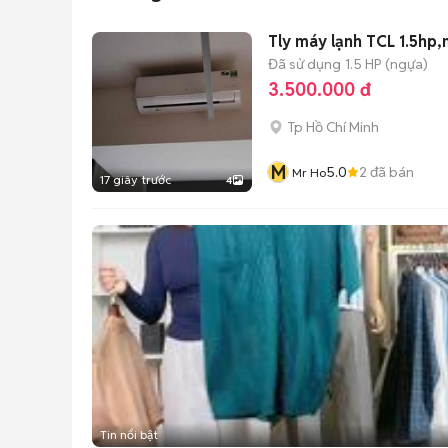
Tly máy lạnh TCL 1.5hp,
Đã sử dụng
1.5 HP (ngựa)
3.500.000 đ
Tp Hồ Chí Minh
M
5.0
2
đã bán
Mr Ho
17 giây trước
4
Tin nổi bật