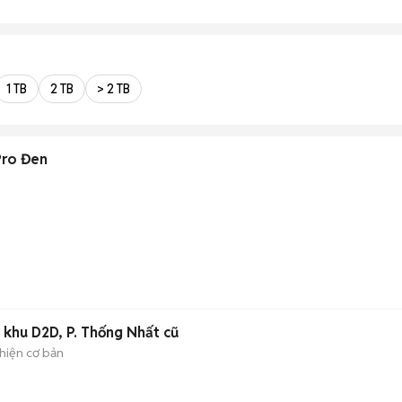
1 TB
2 TB
> 2 TB
Pro Đen
khu D2D, P. Thống Nhất cũ
hiện cơ bản