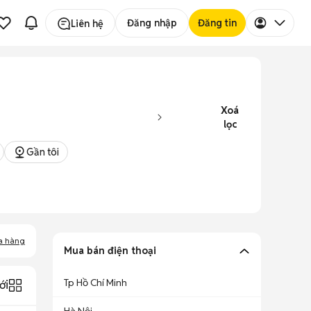
Đăng nhập
Đăng tin
Liên hệ
Xoá
lọc
Gần tôi
a hàng
Mua bán điện thoại
Tp Hồ Chí Minh
ới