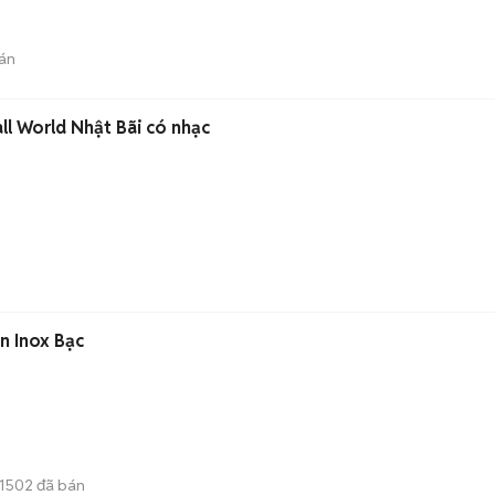
án
ll World Nhật Bãi có nhạc
n Inox Bạc
1502
đã bán