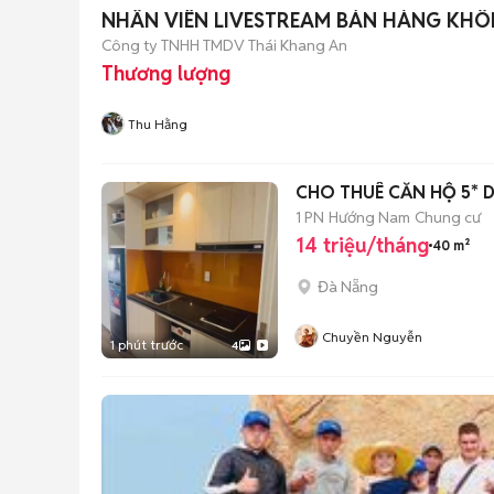
NHÂN VIÊN LIVESTREAM BÁN HÀNG KHÔ
Công ty TNHH TMDV Thái Khang An
Thương lượng
Thu Hằng
CHO THUÊ CĂN HỘ 5*
1 PN
Hướng Nam
Chung cư
14 triệu/tháng
40 m²
Đà Nẵng
Chuyền Nguyễn
1 phút trước
4