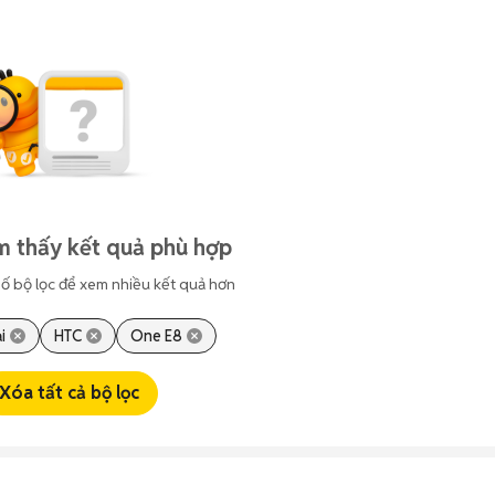
m thấy kết quả phù hợp
ố bộ lọc để xem nhiều kết quả hơn
i
HTC
One E8
Xóa tất cả bộ lọc