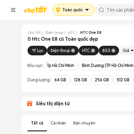
Toàn quốc
Chợ Tốt
Điện thoại
HTC
HTC One E8
0 Htc One E8 cũ Toàn quốc đẹp
Lọc
Điện thoại
HTC
853
Giá
Khu vực:
Tp Hồ Chí Minh
Bình Dương (TP Hồ Chí Minh
Dung lượng:
64 GB
128 GB
256 GB
512 GB
Siêu thị điện tử
Tất cả
Cá nhân
Bán chuyên