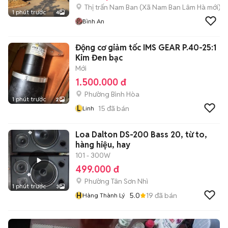
Thị trấn Nam Ban
(
Xã Nam Ban Lâm Hà
mới)
1 phút trước
4
Bình An
Động cơ giảm tốc IMS GEAR P.40-25:1
Kim Đen bạc
Mới
1.500.000 đ
Phường Bình Hòa
1 phút trước
2
L
15
đã bán
Linh
Loa Dalton DS-200 Bass 20, từ to,
hàng hiệu, hay
101 - 300W
499.000 đ
Phường Tân Sơn Nhì
1 phút trước
3
H
5.0
19
đã bán
Hàng Thành Lý