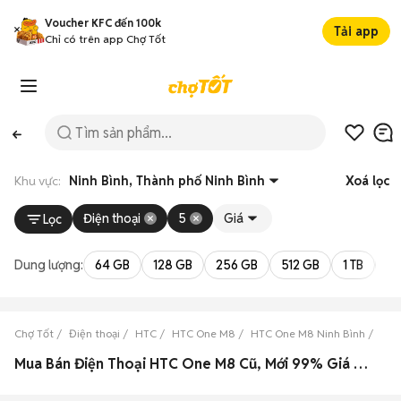
Voucher KFC đến 100k
Tải app
Chỉ có trên app Chợ Tốt
Khu vực:
Ninh Bình, Thành phố Ninh Bình
Xoá lọc
Điện thoại
5
Giá
Lọc
Dung lượng:
64 GB
128 GB
256 GB
512 GB
1 TB
2 
Chợ Tốt
Điện thoại
HTC
HTC One M8
HTC One M8 Ninh Bình
HTC
Mua Bán Điện Thoại HTC One M8 Cũ, Mới 99% Giá Rẻ Tại Thành phố Ninh Bình, Ninh Bình