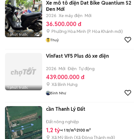
Xe mô tô điện Dat Bike Quantium S2
Đen Mới
2026
Xe máy điện
Mới
36.500.000 đ
Phường Hòa Minh
(
P. Hòa Khánh
mới)
1 phút trước
3
T
Thuỳ
VinFast VF5 Plus đỏ xe điện
2026
Mới
Điện
Tự động
439.000.000 đ
Xã Bình Hưng
1 phút trước
Bình Như
cần Thanh Lý Đất
Đất nông nghiệp
1,2 tỷ
< 1 tr/m²
2100 m²
Xã Mỹ Bình
(
Xã Đông Thành
mới)