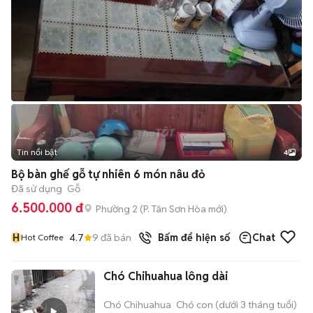
Tin nổi bật
4
Bộ bàn ghế gỗ tự nhiên 6 món nâu đỏ
Đã sử dụng
Gỗ
6.500.000 đ
Phường 2
(
P. Tân Sơn Hòa
mới)
H
4.7
9
đã bán
Bấm để hiện số
Chat
Hot Coffee
Chó Chihuahua lông dài
Chó Chihuahua
Chó con (dưới 3 tháng tuổi)