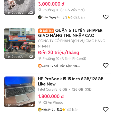
3.000.000 đ
Phường 10
(
P. Gò Vấp
mới)
1 phút trước
2
3.3
6
đã bán
Biên Nguyên
QUẬN 6 TUYỂN SHIPPER
GIAO HÀNG THU NHẬP CAO
CÔNG TY CỔ PHẦN DỊCH VỤ GIAO HÀNG
NHANH
Đến 20 triệu/tháng
1 phút trước
3
Phường 10
(
P. Bình Phú
mới)
Công Ty Cổ Phần Dịch Vụ
Giao Hàng Nhanh HCM
HP ProBook i5 15 inch 8GB/128GB
Like New
Intel Core i5
8 GB
< 128 GB
SSD
1.800.000 đ
Xã An Phước
1 phút trước
3
5.0
1
đã bán
Mộc Phát