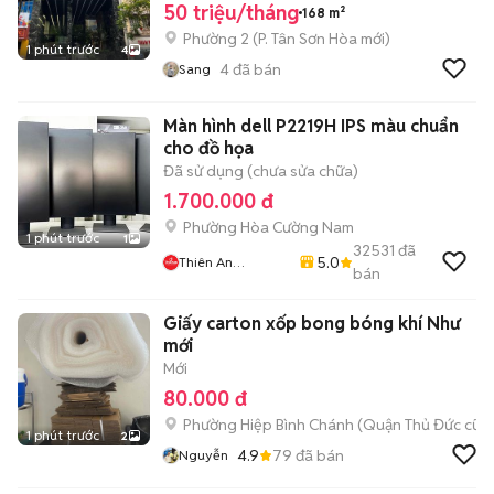
50 triệu/tháng
168 m²
Phường 2
(
P. Tân Sơn Hòa
mới)
1 phút trước
4
4
đã bán
Sang
Màn hình dell P2219H IPS màu chuẩn
cho đồ họa
Đã sử dụng (chưa sửa chữa)
1.700.000 đ
Phường Hòa Cường Nam
1 phút trước
1
32531
đã
5.0
Thiên An
bán
Computer
Giấy carton xốp bong bóng khí Như
mới
Mới
80.000 đ
Phường Hiệp Bình Chánh (Quận Thủ Đức cũ)
1 phút trước
2
4.9
79
đã bán
Nguyễn