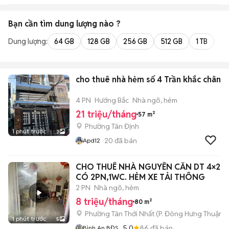
Bạn cần tìm
dung lượng
nào ?
Dung lượng:
64 GB
128 GB
256 GB
512 GB
1 TB
2 
cho thuê nhà hẻm số 4 Trần khắc chân
4 PN
Hướng Bắc
Nhà ngõ, hẻm
21 triệu/tháng
57 m²
Phường Tân Định
1 phút trước
3
20
đã bán
Apd12
CHO THUÊ NHÀ NGUYÊN CĂN DT 4×20
CÓ 2PN,1WC. HẺM XE TẢI THÔNG
2 PN
Nhà ngõ, hẻm
8 triệu/tháng
80 m²
Phường Tân Thới Nhất
(
P. Đông Hưng Thuận
m
1 phút trước
5
5.0
86
đã bán
Bình An BĐS