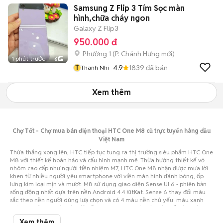
Samsung Z Flip 3 Tím Sọc màn
hình,chữa cháy ngon
Galaxy Z Flip3
950.000 đ
Phường 1
(
P. Chánh Hưng
mới)
1 phút trước
6
T
4.9
1839
đã bán
Thanh Nhi
Xem thêm
Chợ Tốt - Chợ mua bán điện thoại HTC One M8 cũ trực tuyến hàng đầu
Việt Nam
Thừa thắng xong lên, HTC tiếp tục tung ra thị trường siêu phẩm HTC One
M8 với thiết kế hoàn hảo và cấu hình mạnh mẽ. Thừa hưởng thiết kế vỏ
nhôm cao cấp như người tiền nhiệm M7, HTC One M8 nhận được mưa lời
khen từ nhiều người yêu smartphone với viền màn hình đánh bóng, ốp
lưng kim loại mịn và mượt. M8 sử dụng giao diện Sense UI 6 - phiên bản
sống động nhất dựa trên nền Android 4.4 KitKat. Sense 6 thay đổi màu
sắc theo nền người dùng lưạ chọn và có 4 màu nền chủ yếu: màu xanh
dương ngả xanh lá; màu đỏ kết hợp da cam; màu tím và cuối cùng là
màu đen - trắng truyền thống trên hình nền ngả xám.
Xem thêm