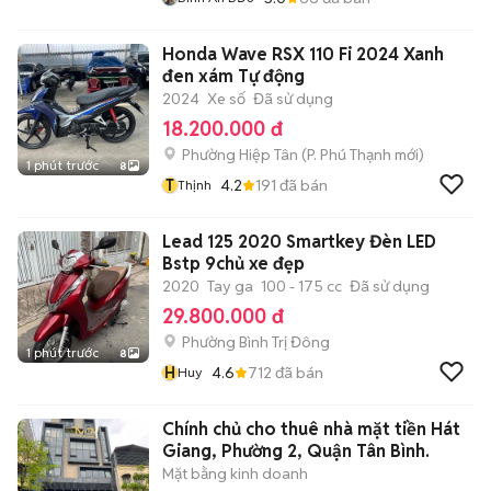
Honda Wave RSX 110 Fi 2024 Xanh
đen xám Tự động
2024
Xe số
Đã sử dụng
18.200.000 đ
Phường Hiệp Tân
(
P. Phú Thạnh
mới)
1 phút trước
8
T
4.2
191
đã bán
Thịnh
Lead 125 2020 Smartkey Đèn LED
Bstp 9chủ xe đẹp
2020
Tay ga
100 - 175 cc
Đã sử dụng
29.800.000 đ
Phường Bình Trị Đông
1 phút trước
8
H
4.6
712
đã bán
Huy
Chính chủ cho thuê nhà mặt tiền Hát
Giang, Phường 2, Quận Tân Bình.
Mặt bằng kinh doanh