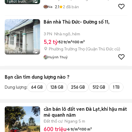
1 phút trước
3
2.1
2
đã bán
Na
Bán nhà Thủ Đức- Đường số 11,
3 PN
Nhà ngõ, hẻm
5,2 tỷ
52 tr/m²
100 m²
Phường Trường Thọ (Quận Thủ Đức cũ)
1 phút trước
3
Huỳnh Thuỷ
Bạn cần tìm
dung lượng
nào ?
Dung lượng:
64 GB
128 GB
256 GB
512 GB
1 TB
2 
cần bán lô đất ven Đà Lạt,khí hậu mát
mẻ quanh năm
Đất thổ cư
Ngang 5 m
600 triệu
6 tr/m²
100 m²