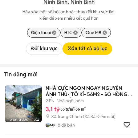
Ninh Bình, Ninh Bình
Hãy xóa một số bộ lọc hoặc thay đổi khu vực tìm 
kiếm để xem nhiều kết quả hơn
Điện thoại
HTC
One M8
Đổi khu vực
Xóa tất cả bộ lọc
Tin đăng mới
NHÀ CỰC NGON NGAY NGUYỄN
ÁNH THỦ- TÔ KÍ- 56M2 - SỔ HỒNG
RIÊNG- CHỈ 3,1
2 PN
Nhà ngõ, hẻm
3,1 tỷ
55 tr/m²
56 m²
Xã Trung Chánh
(
Xã Bà Điểm
mới)
1 phút trước
3
8
đã bán
My