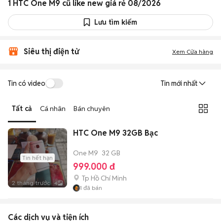
1 HTC One M9 cũ like new giá rẻ 08/2026
Lưu tìm kiếm
Siêu thị điện tử
Xem Cửa hàng
Tin có video
Tin mới nhất
Tất cả
Cá nhân
Bán chuyên
HTC One M9 32GB Bạc
One M9
32 GB
Tin hết hạn
999.000 đ
Tp Hồ Chí Minh
2 tháng trước
4
1
đã bán
Các dịch vụ và tiện ích