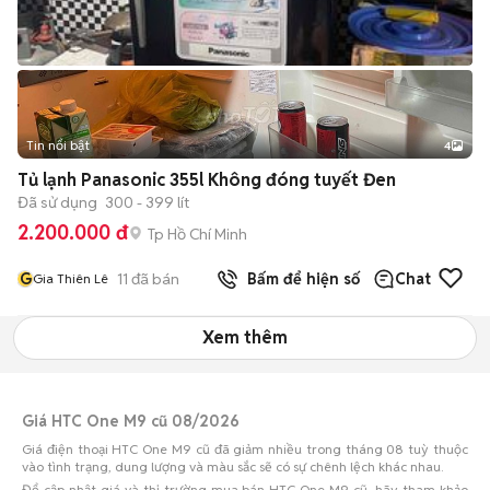
Tin nổi bật
4
Tủ lạnh Panasonic 355l Không đóng tuyết Đen
Đã sử dụng
300 - 399 lít
2.200.000 đ
Tp Hồ Chí Minh
G
11
đã bán
Bấm để hiện số
Chat
Gia Thiên Lê
Xem thêm
Giá HTC One M9 cũ 08/2026
Giá điện thoại HTC One M9 cũ đã giảm nhiều trong tháng 08 tuỳ thuộc
vào tình trạng, dung lượng và màu sắc sẽ có sự chênh lệch khác nhau.
Để cập nhật giá và thị trường mua bán HTC One M9 cũ, hãy tham khảo