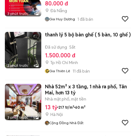
80.000 đ
Đà Nẵng
3 phút trước
1
1
đã bán
Gia Huy Dương
thanh lý 5 bộ bàn ghế ( 5 bàn, 10 ghế )
Đã sử dụng
Sắt
1.500.000 đ
Tp Hồ Chí Minh
3 phút trước
4
G
11
đã bán
Gia Thiên Lê
Nhà 52m² x 3 tầng, 1 nhà ra phố, Tân
Mai, hơn 13 tỷ
Nhà mặt phố, mặt tiền
13 tỷ
217 tr/m²
60 m²
Hà Nội
3 phút trước
5
Cộng Đồng Nhà Đất