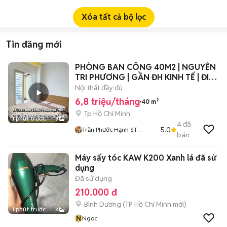
Xóa tất cả bộ lọc
Tin đăng mới
PHÒNG BAN CÔNG 40M2 | NGUYỄN
TRI PHƯƠNG | GẦN ĐH KINH TẾ | ĐI
BỘ 200M
Nội thất đầy đủ
6,8 triệu/tháng
40 m²
Tp Hồ Chí Minh
1 phút trước
9
4
đã
5.0
Trần Phước Hạnh ST
bán
FARMER HOME
Máy sấy tóc KAW K200 Xanh lá đã sử
dụng
Đã sử dụng
210.000 đ
Bình Dương
(
TP Hồ Chí Minh
mới)
1 phút trước
4
N
Ngoc