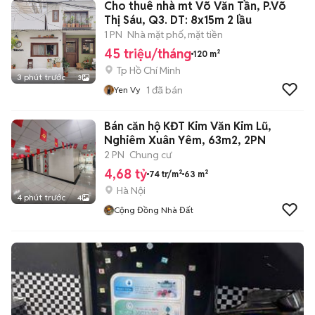
Cho thuê nhà mt Võ Văn Tần, P.Võ
Thị Sáu, Q3. DT: 8x15m 2 lầu
1 PN
Nhà mặt phố, mặt tiền
45 triệu/tháng
120 m²
Tp Hồ Chí Minh
3 phút trước
3
1
đã bán
Yen Vy
Bán căn hộ KĐT Kim Văn Kim Lũ,
Nghiêm Xuân Yêm, 63m2, 2PN
2 PN
Chung cư
4,68 tỷ
74 tr/m²
63 m²
Hà Nội
4 phút trước
4
Cộng Đồng Nhà Đất