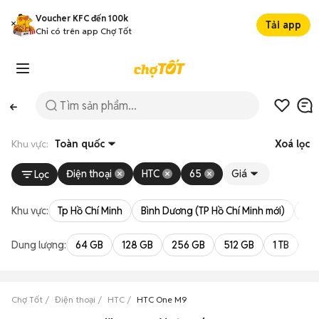
Voucher KFC đến 100k
Tải app
Chỉ có trên app Chợ Tốt
Khu vực:
Toàn quốc
Xoá lọc
Điện thoại
HTC
65
Giá
Lọc
Khu vực:
Tp Hồ Chí Minh
Bình Dương (TP Hồ Chí Minh mới)
Bà 
Dung lượng:
64 GB
128 GB
256 GB
512 GB
1 TB
2 
Chợ Tốt
Điện thoại
HTC
HTC One M9