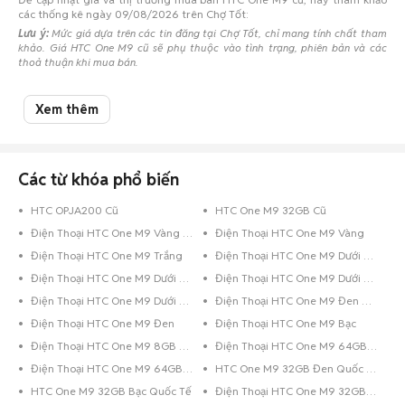
các thống kê ngày 09/08/2026 trên Chợ Tốt:
Lưu ý:
Mức giá dựa trên các tin đăng tại Chợ Tốt, chỉ mang tính chất tham
khảo. Giá HTC One M9 cũ sẽ phụ thuộc vào tình trạng, phiên bản và các
thoả thuận khi mua bán.
Mua bán HTC One M9 cũ
Xem thêm
Chợ Tốt có 1 tin đăng bán, mua HTC One M9 cũ với nhiều khoảng giá giúp
người dùng dễ dàng tìm kiếm và so sánh giá cả.
Chợ Tốt - Nơi mua bán HTC One M9 cũ giá tốt nhất!
Các từ khóa phổ biến
HTC OPJA200 Cũ
HTC One M9 32GB Cũ
Điện Thoại HTC One M9 Vàng Hồng
Điện Thoại HTC One M9 Vàng
Điện Thoại HTC One M9 Trắng
Điện Thoại HTC One M9 Dưới 8GB Xanh Dương
Điện Thoại HTC One M9 Dưới 8GB Vàng
Điện Thoại HTC One M9 Dưới 8GB Đen
Điện Thoại HTC One M9 Dưới 8GB Bạc
Điện Thoại HTC One M9 Đen Bóng
Điện Thoại HTC One M9 Đen
Điện Thoại HTC One M9 Bạc
Điện Thoại HTC One M9 8GB Vàng
Điện Thoại HTC One M9 64GB Xám
Điện Thoại HTC One M9 64GB Vàng
HTC One M9 32GB Đen Quốc Tế
HTC One M9 32GB Bạc Quốc Tế
Điện Thoại HTC One M9 32GB Xanh Dương