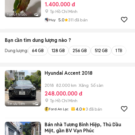
1.400.000 đ
Tp Hồ Chí Minh
1 phút trước
1
5.0
311
đã bán
Huy
Bạn cần tìm
dung lượng
nào ?
Dung lượng:
64 GB
128 GB
256 GB
512 GB
1 TB
2 
Hyundai Accent 2018
2018
82.000 km
Xăng
Số sàn
248.000.000 đ
Tp Hồ Chí Minh
Tin ưu tiên
11
F
4.0
3
đã bán
Ford An Lạc
Bán nhà Tương Bình Hiệp, Thủ Dầu
Một, gần BV Vạn Phúc