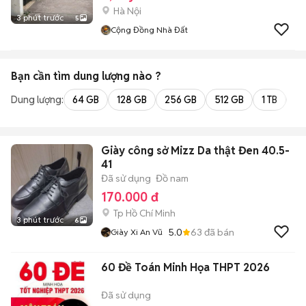
Hà Nội
3 phút trước
5
Cộng Đồng Nhà Đất
Bạn cần tìm
dung lượng
nào ?
Dung lượng:
64 GB
128 GB
256 GB
512 GB
1 TB
2 
Giày công sở Mizz Da thật Đen 40.5-
41
Đã sử dụng
Đồ nam
170.000 đ
Tp Hồ Chí Minh
3 phút trước
6
5.0
63
đã bán
Giày Xi An Vũ
60 Đề Toán Minh Họa THPT 2026
Đã sử dụng