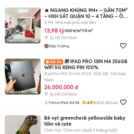
🔥 NGANG KHỦNG 9M+ – GẦN 70M²
– HXH SÁT QUẬN 10 – 4 TẦNG – Ô
CHỜ THANG
5 PN
Nhà mặt phố, mặt tiền
13,98 tỷ
200 tr/m²
70 m²
Tp Hồ Chí Minh
1 phút trước
11
Điệp Trương
🎁 IPAD PRO 13IN M4 256GB
WIFI 5G KENG PIN 100%
iPad Pro M4 13 inch 2024
256 GB
Còn bảo
hành
26.000.000 đ
1 phút trước
5
Tp Hồ Chí Minh
4.9
426
đã bán
TienLe-IPad Giá Rẻ
Bé vẹt greencheck yellowside baby
hiền và cute
Chim Vẹt
Chim non (dưới 3 tháng tuổi)