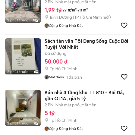
2 PN
Nhà mặt phố, mặt tiền
1,99 tỷ
27 tr/m²
73 m²
Bình Dương
(
TP Hồ Chí Minh
mới)
2 phút trước
5
Cộng Đồng Nhà Đất
Sách tản văn Tôi Đang Sống Cuộc Đời
Tuyệt Vời Nhất
Đã sử dụng
50.000 đ
Tp Hồ Chí Minh
2 phút trước
1
1
đã bán
Matthew
Bán nhà 3 tầng khu TT 810 - Bãi Đá,
gần QL1A, giá 5 tỷ
2 PN
Nhà mặt phố, mặt tiền
5 tỷ
Tp Hồ Chí Minh
2 phút trước
3
Cộng Đồng Nhà Đất