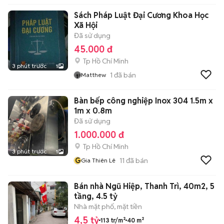
Sách Pháp Luật Đại Cương Khoa Học
Xã Hội
Đã sử dụng
45.000 đ
Tp Hồ Chí Minh
3 phút trước
1
1
đã bán
Matthew
Bàn bếp công nghiệp Inox 304 1.5m x
1m x 0.8m
Đã sử dụng
1.000.000 đ
Tp Hồ Chí Minh
3 phút trước
1
G
11
đã bán
Gia Thiên Lê
Bán nhà Ngũ Hiệp, Thanh Trì, 40m2, 5
tầng, 4.5 tỷ
Nhà mặt phố, mặt tiền
4,5 tỷ
113 tr/m²
40 m²