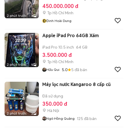
450.000.000 đ
Tp Hồ Chí Minh
2 phút trước
4
Đ
Đinh Hoài Dung
Apple iPad Pro 64GB Xám
iPad Pro 10.5 inch
64 GB
3.500.000 đ
Tp Hồ Chí Minh
2 phút trước
5
5.0
5
đã bán
Hữu Qui
Máy lọc nước Kangaroo 8 cấp cũ
Đã sử dụng
350.000 đ
Hà Nội
2 phút trước
2
125
đã bán
Ngô Hồng Quảng