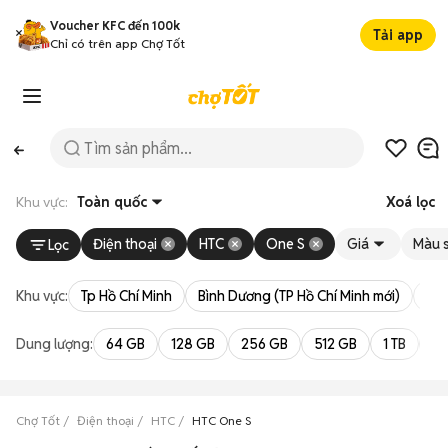
Voucher KFC đến 100k
Tải app
Chỉ có trên app Chợ Tốt
Khu vực:
Toàn quốc
Xoá lọc
Điện thoại
HTC
One S
Giá
Màu 
Lọc
Khu vực:
Tp Hồ Chí Minh
Bình Dương (TP Hồ Chí Minh mới)
Bà 
Dung lượng:
64 GB
128 GB
256 GB
512 GB
1 TB
2 
Chợ Tốt
Điện thoại
HTC
HTC One S