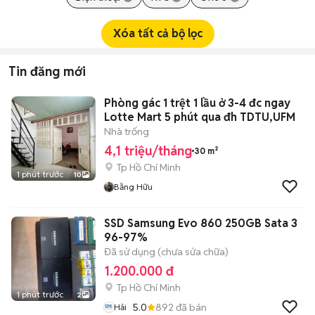
Xóa tất cả bộ lọc
Tin đăng mới
Phòng gác 1 trệt 1 lầu ở 3-4 đc ngay
Lotte Mart 5 phút qua đh TDTU,UFM
Nhà trống
4,1 triệu/tháng
30 m²
Tp Hồ Chí Minh
1 phút trước
10
Bằng Hữu
SSD Samsung Evo 860 250GB Sata 3
96-97%
Đã sử dụng (chưa sửa chữa)
1.200.000 đ
Tp Hồ Chí Minh
1 phút trước
2
5.0
892
đã bán
Hải