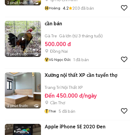
2 phút trước
3
H
4.2
203
đã bán
Hoàng
cần bán
Gà Tre
Gà lớn (từ 3 tháng tuổi)
500.000 đ
Đồng Nai
2 phút trước
1
V
1
đã bán
Vũ Ngọc Đức
Xưởng nội thất XP cần tuyển thợ
Trang Trí Nội Thất XP
Đến 450.000 đ/ngày
Cần Thơ
2 phút trước
1
T
5
đã bán
Thai
Apple iPhone SE 2020 Đen