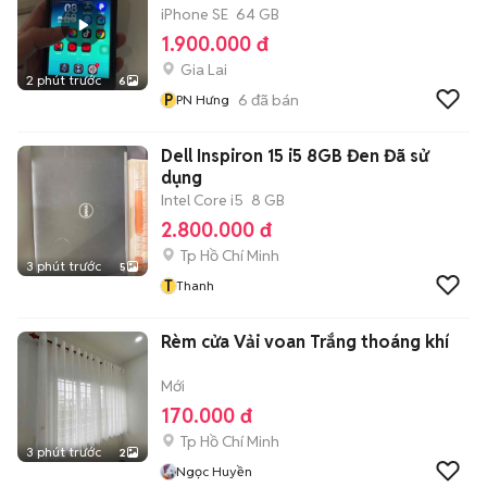
iPhone SE
64 GB
1.900.000 đ
Gia Lai
2 phút trước
6
P
6
đã bán
PN Hưng
Dell Inspiron 15 i5 8GB Đen Đã sử
dụng
Intel Core i5
8 GB
2.800.000 đ
Tp Hồ Chí Minh
3 phút trước
5
T
Thanh
Rèm cửa Vải voan Trắng thoáng khí
Mới
170.000 đ
Tp Hồ Chí Minh
3 phút trước
2
Ngọc Huyền