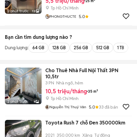
5,5 triệu/tháng
25 m²
Tp Hồ Chí Minh
2 phút trước
12
5.0
PHONGTHUCTE
Bạn cần tìm
dung lượng
nào ?
Dung lượng:
64 GB
128 GB
256 GB
512 GB
1 TB
2 
Cho Thuê Nhà Full Nội Thất 3PN
10,5tr
3 PN
Nhà ngõ, hẻm
10,5 triệu/tháng
35 m²
Tp Hồ Chí Minh
2 phút trước
4
5.0
33
đã bán
Nguyễn Thị Thuý Vân
Toyota Rush 7 chỗ Đen 350000km
2021
350.000 km
Xăng
Tự động