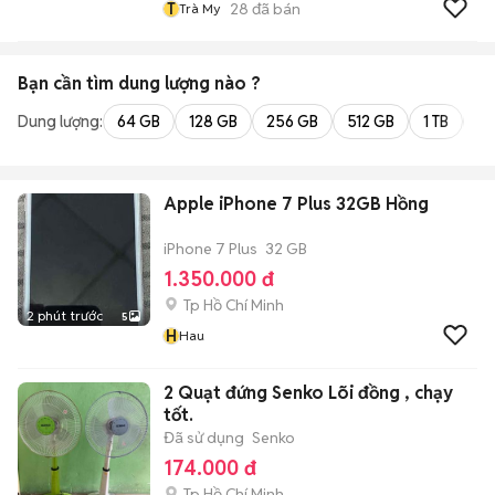
T
28
đã bán
Trà My
Bạn cần tìm
dung lượng
nào ?
Dung lượng:
64 GB
128 GB
256 GB
512 GB
1 TB
2 
Apple iPhone 7 Plus 32GB Hồng
iPhone 7 Plus
32 GB
1.350.000 đ
Tp Hồ Chí Minh
2 phút trước
5
H
Hau
2 Quạt đứng Senko Lõi đồng , chạy
tốt.
Đã sử dụng
Senko
174.000 đ
Tp Hồ Chí Minh