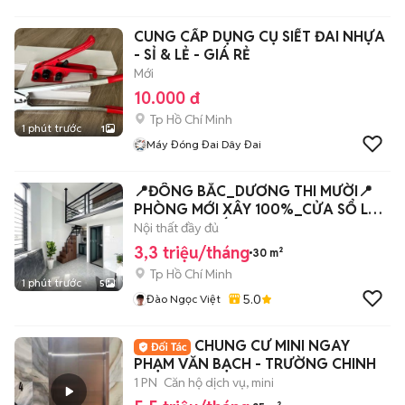
CUNG CẤP DỤNG CỤ SIẾT ĐAI NHỰA
- SỈ & LẺ - GIÁ RẺ
Mới
10.000 đ
Tp Hồ Chí Minh
1 phút trước
1
Máy Đóng Đai Dây Đai
📍ĐÔNG BẮC_DƯƠNG THI MƯỜI📍
PHÒNG MỚI XÂY 100%_CỬA SỔ LỚN
FULL NỘI THẤT
Nội thất đầy đủ
3,3 triệu/tháng
30 m²
Tp Hồ Chí Minh
1 phút trước
5
5.0
Đào Ngọc Việt
CHUNG CƯ MINI NGAY
PHẠM VĂN BẠCH - TRƯỜNG CHINH
1 PN
Căn hộ dịch vụ, mini