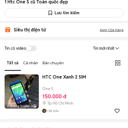
1 Htc One S cũ Toàn quốc đẹp
Lưu tìm kiếm
Siêu thị điện tử
Xem Cửa hàng
Tin có video
Tin mới nhất
Tất cả
Cá nhân
Bán chuyên
HTC One Xanh 2 SIM
One S
150.000 đ
Tp Hồ Chí Minh
2 tháng trước
5
1
đã bán