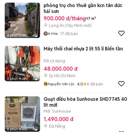
phòng trọ cho thuê gần kcn tân đức
hải sơn
900.000 đ/tháng
17 m²
Long An
(
Tây Ninh
mới)
17
đã bán
A Hòa
2 phút trước
4
Máy thổi chai nhựa 2 lít 55 li Biến tần
Đã sử dụng
48.000.000 đ
Tp Hồ Chí Minh
2 phút trước
3
N
4.0
6
đã bán
Nguyễn Văn Lộc
Quạt điều hòa Sunhouse SHD7745 40
lít mới
Mới
Sunhouse
1.490.000 đ
Đà Nẵng
2 phút trước
3