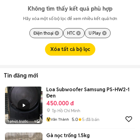
Không tìm thấy kết quả phù hợp
Hãy xóa một số bộ lọc để xem nhiều kết quả hơn
Điện thoại
HTC
U Play
Xóa tất cả bộ lọc
Tin đăng mới
Loa Subwoofer Samsung PS-HW2-1
Đen
450.000 đ
Tp Hồ Chí Minh
V
5.0
5
đã bán
Văn Thành
1 phút trước
5
Gà nọc trống 1.5kg