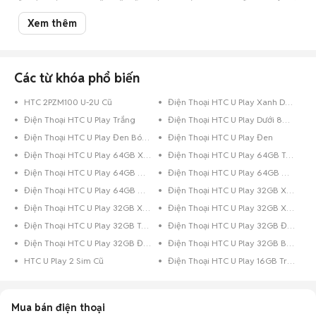
rất thịnh hành, bạn chắc chắn sẽ vô cùng choáng ngợp, khiến cho việc lựa
chọn trở nên vô cùng khó khăn. Nhất là khi hầu bao eo hẹp thì việc cân
Xem thêm
nhắc nên mua điện thoại cũ hay mới, mua của hãng điện thoại nào... lại
càng khó giải quyết.
Đừng lo, đã có Chợ Tốt luôn đồng hành cùng bạn. Chỉ cần một cái click
chuột vào Chợ Tốt, bạn đã có thể thỏa sức lựa chọn cho mình một chiếc
Htc U Play cũ với giá siêu tiết kiệm tại Toàn quốc nhưng vẫn đảm bảo chất
Các từ khóa phổ biến
lượng. Trường hợp bạn đang sở hữu chiếc điện thoại Htc cũ đã qua sử
dụng và muốn bán, hãy chụp hình lại và đăng tin rao bán ngay trên Chợ
HTC 2PZM100 U-2U Cũ
Điện Thoại HTC U Play Xanh Dương
Tốt.
Điện Thoại HTC U Play Trắng
Điện Thoại HTC U Play Dưới 8GB Đen
Chúc các bạn có trải nghiệm mua bán
điện thoại cũ
tuyệt vời trên Chợ
Tốt.
Điện Thoại HTC U Play Đen Bóng
Điện Thoại HTC U Play Đen
Điện Thoại HTC U Play 64GB Xanh Dương
Điện Thoại HTC U Play 64GB Trắng
Điện Thoại HTC U Play 64GB Hồng
Điện Thoại HTC U Play 64GB Đen Bóng
Điện Thoại HTC U Play 64GB Đen
Điện Thoại HTC U Play 32GB Xanh Lá
Điện Thoại HTC U Play 32GB Xanh Dương
Điện Thoại HTC U Play 32GB Xám
Điện Thoại HTC U Play 32GB Trắng
Điện Thoại HTC U Play 32GB Đen Bóng
Điện Thoại HTC U Play 32GB Đen
Điện Thoại HTC U Play 32GB Bạc
HTC U Play 2 Sim Cũ
Điện Thoại HTC U Play 16GB Trắng
Mua bán điện thoại