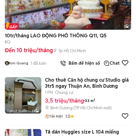
Tin nổi bật
1
10tr/tháng LAO ĐỘNG PHỔ THÔNG Q11, Q5
KQ
Đến 10 triệu/tháng
Tp Hồ Chí Minh
1
đã bán
Bấm để hiện số
Chat
Kim Quang
Cho thuê Căn hộ chung cư Studio giá
3tr5 ngay Thuận An, Bình Dương
1 PN
Chung cư
3,5 triệu/tháng
33 m²
Bình Dương
(
TP Hồ Chí Minh
mới)
1 phút trước
12
1.0
Tấn Kiệt
Tã dán Huggies size L 104 miếng