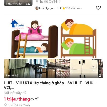
Tp Hồ Chí Minh
1 phút trước
6
5.0
214
đã bán
Ami Nguyen
Tin nổi bật
3
HUIT - VHU KTX 1tr/ tháng ở ghép - SV HUIT - VHU -
VCI,...
Nội thất đầy đủ
1 triệu/tháng
25 m²
Tp Hồ Chí Minh