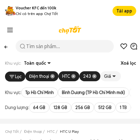
Voucher KFC đến 100k
Tải app
Chỉ có trên app Chợ Tốt
Khu vực:
Toàn quốc
Xoá lọc
Điện thoại
HTC
243
Giá
Lọc
Khu vực:
Tp Hồ Chí Minh
Bình Dương (TP Hồ Chí Minh mới)
Bà 
Dung lượng:
64 GB
128 GB
256 GB
512 GB
1 TB
2 
Chợ Tốt
Điện thoại
HTC
HTC U Play