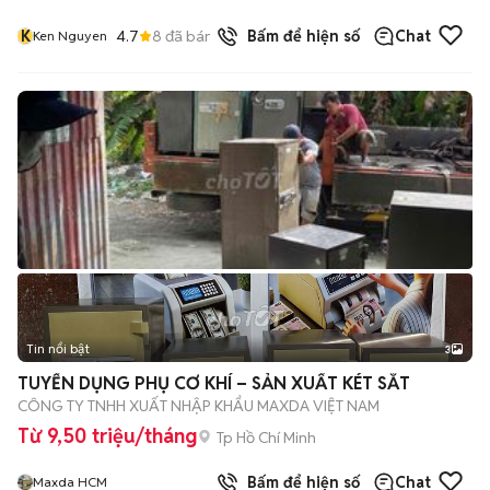
K
4.7
8
đã bán
Bấm để hiện số
Chat
Ken Nguyen
Tin nổi bật
3
TUYỂN DỤNG PHỤ CƠ KHÍ – SẢN XUẤT KÉT SẮT
CÔNG TY TNHH XUẤT NHẬP KHẨU MAXDA VIỆT NAM
Từ 9,50 triệu/tháng
Tp Hồ Chí Minh
Bấm để hiện số
Chat
Maxda HCM