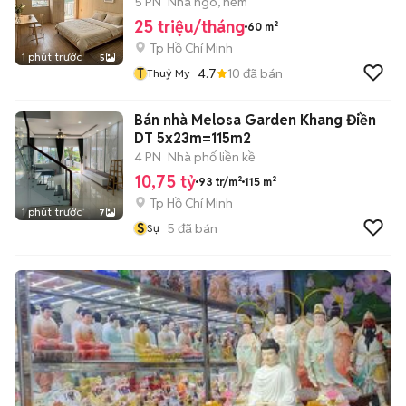
5 PN
Nhà ngõ, hẻm
25 triệu/tháng
60 m²
Tp Hồ Chí Minh
1 phút trước
5
T
4.7
10
đã bán
Thuỷ My
Bán nhà Melosa Garden Khang Điền
DT 5x23m=115m2
4 PN
Nhà phố liền kề
10,75 tỷ
93 tr/m²
115 m²
Tp Hồ Chí Minh
1 phút trước
7
S
5
đã bán
Sự