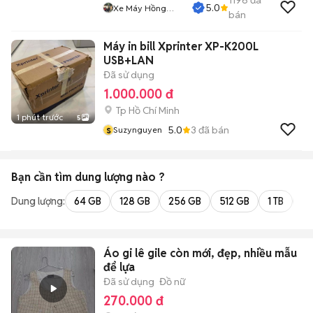
1196
đã
5.0
Xe Máy Hồng
bán
Sáng
Máy in bill Xprinter XP-K200L
USB+LAN
Đã sử dụng
1.000.000 đ
Tp Hồ Chí Minh
1 phút trước
5
s
5.0
3
đã bán
Suzynguyen
Bạn cần tìm
dung lượng
nào ?
Dung lượng:
64 GB
128 GB
256 GB
512 GB
1 TB
2 
Áo gi lê gile còn mới, đẹp, nhiều mẫu
để lựa
Đã sử dụng
Đồ nữ
270.000 đ