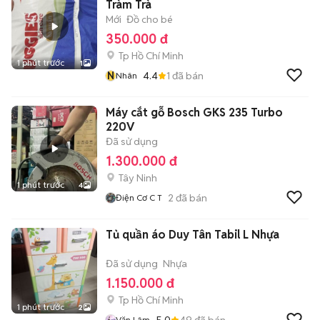
Tràm Trà
Mới
Đồ cho bé
350.000 đ
Tp Hồ Chí Minh
1 phút trước
1
N
4.4
1
đã bán
Nhân
Máy cắt gỗ Bosch GKS 235 Turbo
220V
Đã sử dụng
1.300.000 đ
Tây Ninh
1 phút trước
4
2
đã bán
Điện Cơ C T
Tủ quần áo Duy Tân Tabil L Nhựa
Đã sử dụng
Nhựa
1.150.000 đ
Tp Hồ Chí Minh
1 phút trước
2
5.0
49
đã bán
Văn Lâm