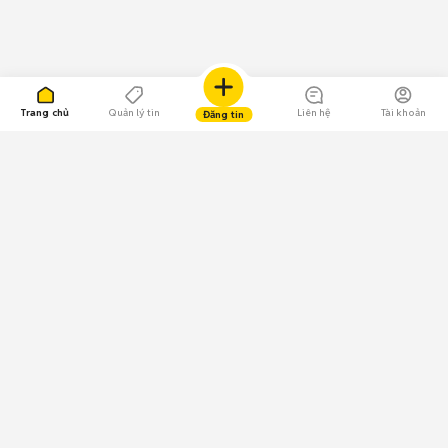
Trang chủ
Quản lý tin
Liên hệ
Tài khoản
Đăng tin
109.000 Bình chọn
Tải ứng dụng Chợ Tốt
Về Chợ Tốt
Quy chế sàn
Chính sách bảo mật
Giải quyết tranh chấp