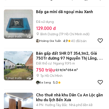
Bếp ga mini dã ngoại màu Xanh
Đã sử dụng
129.000 đ
Bình Dương
(
TP Hồ Chí Minh
mới)
1 phút trước
2
4.9
40
đã bán
Hoàng Gia Tuấn
Bán gấp đất SHR DT 354,1m2, Giá
750Tr đường 97 Nguyễn Thị Lắng, Củ
Chi
Đất thổ cư
Ngang 9,95 m
750 triệu
2,1 tr/m²
354 m²
Tp Hồ Chí Minh
1 phút trước
5
5.0
Ba Sang
Cho thuê nhà khu Dân Cu An Lộc gần
khu du lịch Bến Xưa
4 PN
Hướng Tây Bắc
Nhà phố liền kề