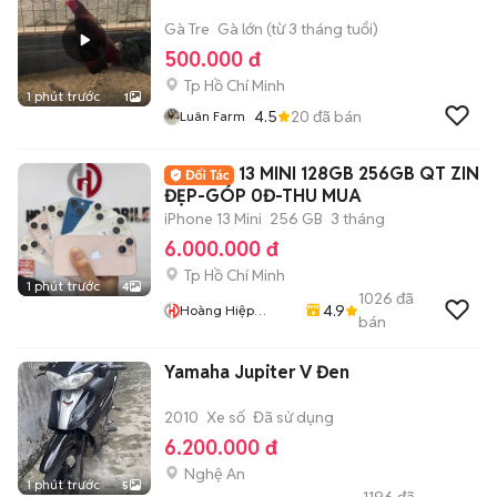
Gà Tre
Gà lớn (từ 3 tháng tuổi)
500.000 đ
Tp Hồ Chí Minh
1 phút trước
1
4.5
20
đã bán
Luân Farm
13 MINI 128GB 256GB QT ZIN
ĐẸP-GÓP 0Đ-THU MUA
iPhone 13 Mini
256 GB
3 tháng
6.000.000 đ
Tp Hồ Chí Minh
1 phút trước
4
1026
đã
4.9
Hoàng Hiệp
bán
Mobile
Yamaha Jupiter V Đen
2010
Xe số
Đã sử dụng
6.200.000 đ
Nghệ An
1 phút trước
5