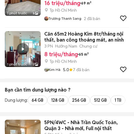
16 triệu/tháng
69 m²
Tp Hồ Chí Minh
1 phút trước
5
2
đã bán
Trương Thanh Sang
Căn 65m2 Hoàng Kim 8tr/tháng nội
thất, ban công thoáng mát, an ninh
3 PN
Hướng Nam
Chung cư
8 triệu/tháng
65 m²
Tp Hồ Chí Minh
1 phút trước
7
5.0
7
đã bán
Kim Hà
Bạn cần tìm
dung lượng
nào ?
Dung lượng:
64 GB
128 GB
256 GB
512 GB
1 TB
2 
5PN/4WC - Nhà Trần Quốc Toản,
Quận 3 - Nhà mới, Full nội thất