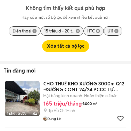
Không tìm thấy kết quả phù hợp
Hãy xóa một số bộ lọc để xem nhiều kết quả hơn
Điện thoại
15 triệu đ - 20 t...
HTC
U11
Xóa tất cả bộ lọc
Tin đăng mới
CHO THUÊ KHO XƯỞNG 3000m Q12
-ĐƯỜNG CONT 24/24 PCCC TỰ
ĐỘNG
Mặt bằng kinh doanh
Hoàn thiện cơ bản
165 triệu/tháng
3000 m²
Tp Hồ Chí Minh
1 phút trước
3
Dung Lê