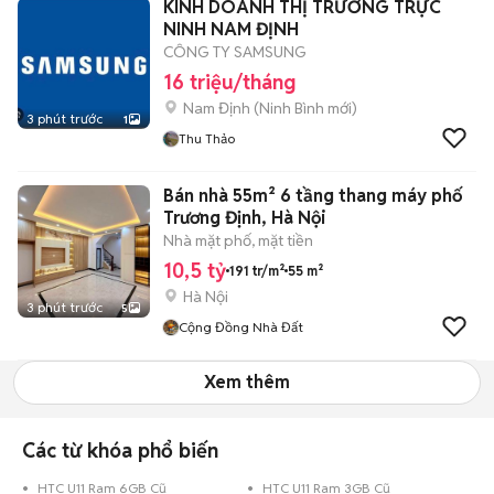
KINH DOANH THỊ TRƯỜNG TRỰC
NINH NAM ĐỊNH
CÔNG TY SAMSUNG
16 triệu/tháng
Nam Định
(
Ninh Bình
mới)
3 phút trước
1
Thu Thảo
Bán nhà 55m² 6 tầng thang máy phố
Trương Định, Hà Nội
Nhà mặt phố, mặt tiền
10,5 tỷ
191 tr/m²
55 m²
Hà Nội
3 phút trước
5
Cộng Đồng Nhà Đất
Xem thêm
Các từ khóa phổ biến
HTC U11 Ram 6GB Cũ
HTC U11 Ram 3GB Cũ