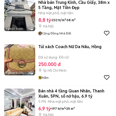
Nhà bán Trung Kính, Cầu Giấy, 38m x
5 Tầng, Mặt Tiền Đẹp
Nhà mặt phố, mặt tiền
8,8 tỷ
232 tr/m²
38 m²
Hà Nội
1 phút trước
5
Cộng Đồng Nhà Đất
Túi xách Coach Nữ Da Nâu, Hồng
Đã sử dụng
Đồ nữ
250.000 đ
Tp Hồ Chí Minh
1 phút trước
2
N
Nấm
Bán nhà 4 tầng Quan Nhân, Thanh
Xuân, 5PN, sổ nở hậu, 6.9 tỷ
5 PN
Nhà mặt phố, mặt tiền
6,9 tỷ
197 tr/m²
35 m²
Hà Nội