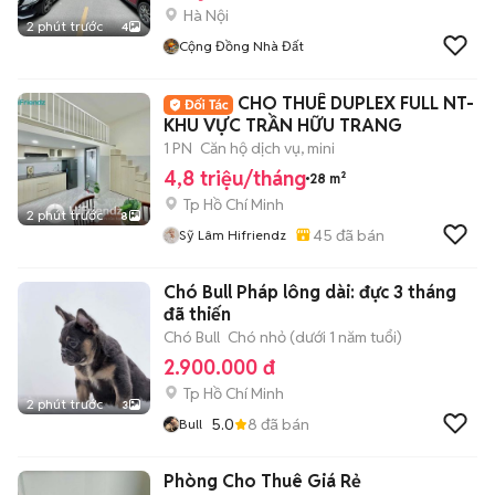
Hà Nội
2 phút trước
4
Cộng Đồng Nhà Đất
CHO THUÊ DUPLEX FULL NT-
KHU VỰC TRẦN HỮU TRANG
1 PN
Căn hộ dịch vụ, mini
4,8 triệu/tháng
28 m²
Tp Hồ Chí Minh
2 phút trước
8
45
đã bán
Sỹ Lâm Hifriendz
Chó Bull Pháp lông dài: đực 3 tháng
đã thiến
Chó Bull
Chó nhỏ (dưới 1 năm tuổi)
2.900.000 đ
Tp Hồ Chí Minh
2 phút trước
3
5.0
8
đã bán
Bull
Phòng Cho Thuê Giá Rẻ