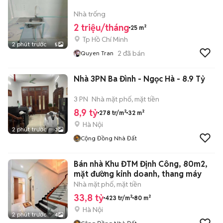
Nhà trống
2 triệu/tháng
25 m²
Tp Hồ Chí Minh
2 phút trước
5
2
đã bán
Quyen Tran
Nhà 3PN Ba Đình - Ngọc Hà - 8.9 Tỷ
3 PN
Nhà mặt phố, mặt tiền
8,9 tỷ
278 tr/m²
32 m²
Hà Nội
2 phút trước
3
Cộng Đồng Nhà Đất
Bán nhà Khu ĐTM Định Công, 80m2,
mặt đường kinh doanh, thang máy
Nhà mặt phố, mặt tiền
33,8 tỷ
423 tr/m²
80 m²
Hà Nội
2 phút trước
4