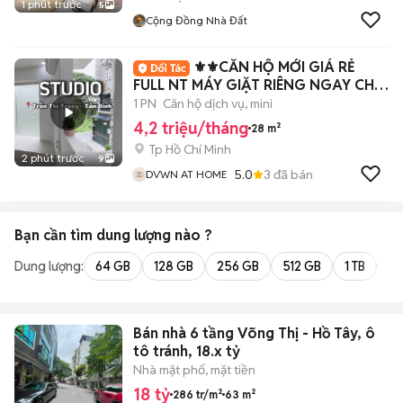
1 phút trước
5
Cộng Đồng Nhà Đất
⚜️⚜️CĂN HỘ MỚI GIÁ RẺ
FULL NT MÁY GIẶT RIÊNG NGAY CHỢ
PHẠM VĂN BẠCH
1 PN
Căn hộ dịch vụ, mini
4,2 triệu/tháng
28 m²
Tp Hồ Chí Minh
2 phút trước
9
5.0
3
đã bán
DVWN AT HOME
Bạn cần tìm
dung lượng
nào ?
Dung lượng:
64 GB
128 GB
256 GB
512 GB
1 TB
2 
Bán nhà 6 tầng Võng Thị - Hồ Tây, ô
tô tránh, 18.x tỷ
Nhà mặt phố, mặt tiền
18 tỷ
286 tr/m²
63 m²