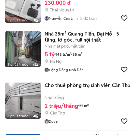
230.000 đ
Thái Nguyên
3
đã bán
Nguyễn Cao Linh
3 phút trước
1
Nhà 35m² Quang Tiến, Đại Mỗ - 5
tầng, lô góc, full nội thất
Nhà mặt phố, mặt tiền
5 tỷ
143 tr/m²
35 m²
Hà Nội
3 phút trước
5
Cộng Đồng Nhà Đất
Cho thuê phòng trọ sinh viên Cần Thơ
Nhà trống
2 triệu/tháng
22 m²
Cần Thơ
3 phút trước
4
Duyen