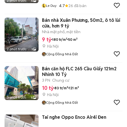
2 phút trước
5
L
4.7
26
đã bán
Le Duy
Bán nhà Xuân Phương, 50m2, ô tô lùi
cửa, hơn 9 tỷ
Nhà mặt phố, mặt tiền
9 tỷ
180 tr/m²
50 m²
Hà Nội
2 phút trước
3
Cộng Đồng Nhà Đất
Bán căn hộ FLC 265 Cầu Giấy 121m2
Nhỉnh 10 Tỷ
3 PN
Chung cư
10 tỷ
83 tr/m²
121 m²
Hà Nội
3 phút trước
5
Cộng Đồng Nhà Đất
Tai nghe Oppo Enco Air4i Đen