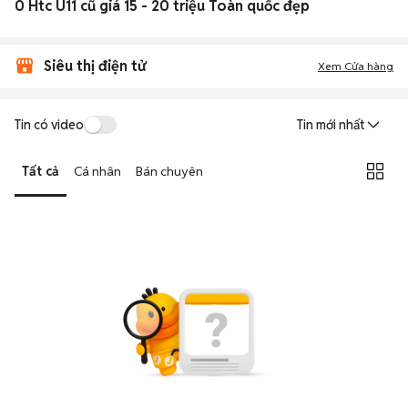
0 Htc U11 cũ giá 15 - 20 triệu Toàn quốc đẹp
Siêu thị điện tử
Xem Cửa hàng
Tin có video
Tin mới nhất
Tất cả
Cá nhân
Bán chuyên