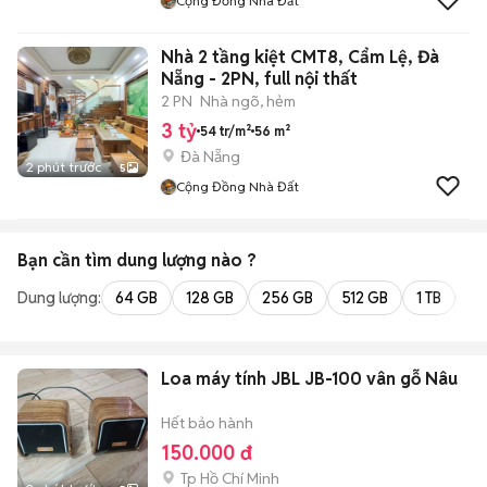
Cộng Đồng Nhà Đất
Nhà 2 tầng kiệt CMT8, Cẩm Lệ, Đà
Nẵng - 2PN, full nội thất
2 PN
Nhà ngõ, hẻm
3 tỷ
54 tr/m²
56 m²
Đà Nẵng
2 phút trước
5
Cộng Đồng Nhà Đất
Bạn cần tìm
dung lượng
nào ?
Dung lượng:
64 GB
128 GB
256 GB
512 GB
1 TB
2 
Loa máy tính JBL JB-100 vân gỗ Nâu
Hết bảo hành
150.000 đ
Tp Hồ Chí Minh