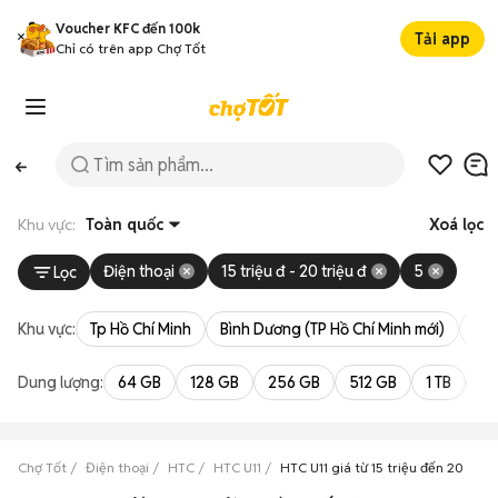
Voucher KFC đến 100k
Tải app
Chỉ có trên app Chợ Tốt
Khu vực:
Toàn quốc
Xoá lọc
Điện thoại
15 triệu đ - 20 triệu đ
5
Lọc
Khu vực:
Tp Hồ Chí Minh
Bình Dương (TP Hồ Chí Minh mới)
Bà 
Dung lượng:
64 GB
128 GB
256 GB
512 GB
1 TB
2 
Chợ Tốt
Điện thoại
HTC
HTC U11
HTC U11 giá từ 15 triệu đến 20 triệu