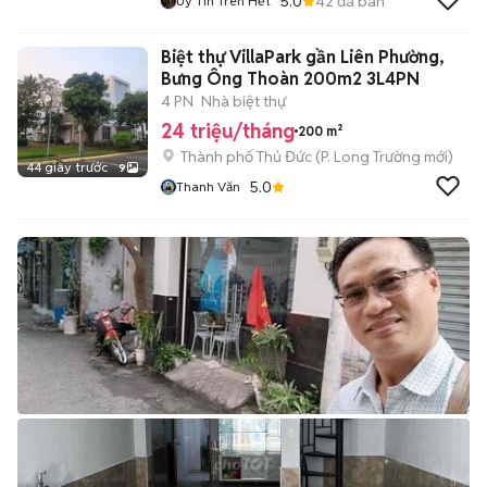
5.0
42
đã bán
Uy Tín Trên Hết
Biệt thự VillaPark gần Liên Phường,
Bưng Ông Thoàn 200m2 3L4PN
4 PN
Nhà biệt thự
24 triệu/tháng
200 m²
Thành phố Thủ Đức
(
P. Long Trường
mới)
44 giây trước
9
5.0
Thanh Văn