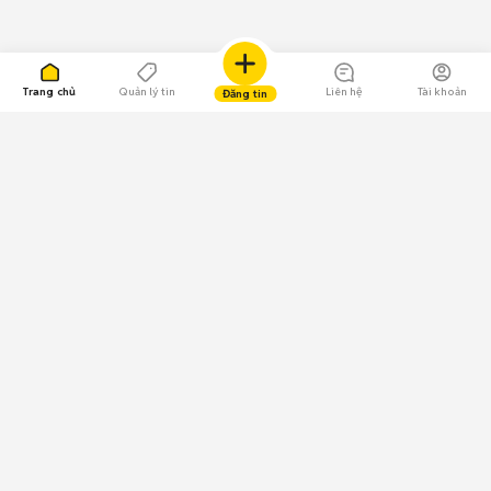
Trang chủ
Quản lý tin
Liên hệ
Tài khoản
Đăng tin
109.000 Bình chọn
Tải ứng dụng Chợ Tốt
Về Chợ Tốt
Quy chế sàn
Chính sách bảo mật
Giải quyết tranh chấp
CÔNG TY TNHH CHỢ TỐT - Người đại diện theo pháp luật:
Nguyễn Trọng Tấn; GPDKKD: 0312120782 do Sở KH & ĐT TP.HCM cấp ngày
11/01/2013;
GPMXH: 185/GP-BTTTT do Bộ Thông tin và Truyền thông