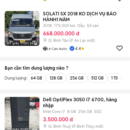
SOLATI SX 2018 KO DỊCH VỤ BẢO
HÀNH1 NĂM
2018
175.000 km
Dầu
Số sàn
668.000.000 đ
Q. Bình Tân
(
P. An Lạc
mới)
39 giây trước
20
4.4
Lê Can Auto
Bạn cần tìm
dung lượng
nào ?
Dung lượng:
64 GB
128 GB
256 GB
512 GB
1 TB
2 
Dell OptiPlex 3050 i7 6700, hàng
nhập
Intel Core i7
8 GB
256 GB
SSD
3.500.000 đ
Q. Bình Thuỷ
(
P. Bình Thủy
mới)
39 giây trước
4