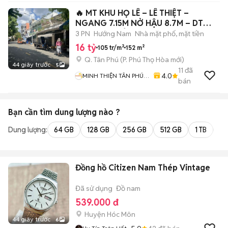
🔥 MT KHU HỌ LÊ – LÊ THIỆT –
NGANG 7.15M NỞ HẬU 8.7M – DT
152.5m² 16 TỶ
3 PN
Hướng Nam
Nhà mặt phố, mặt tiền
16 tỷ
105 tr/m²
152 m²
Q. Tân Phú
(
P. Phú Thọ Hòa
mới)
44 giây trước
5
11
đã
4.0
MINH THIỆN TÂN PHÚ
bán
LAND
Bạn cần tìm
dung lượng
nào ?
Dung lượng:
64 GB
128 GB
256 GB
512 GB
1 TB
2 
Đồng hồ Citizen Nam Thép Vintage
Đã sử dụng
Đồ nam
539.000 đ
Huyện Hóc Môn
44 giây trước
6