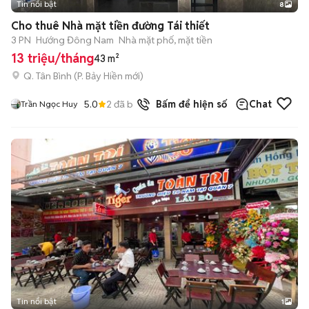
Tin nổi bật
8
+
2
Cho thuê Nhà mặt tiền đường Tái thiết
3 PN
Hướng Đông Nam
Nhà mặt phố, mặt tiền
13 triệu/tháng
43 m²
Q. Tân Bình
(
P. Bảy Hiền
mới)
5.0
2
đã bán
Bấm để hiện số
Chat
Trần Ngọc Huy
Tin nổi bật
1