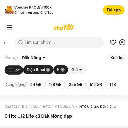
Voucher KFC đến 100k
Tải app
Chỉ có trên app Chợ Tốt
Khu vực:
Đắk Nông
Xoá lọc
Điện thoại
5
Giá
Lọc
Dung lượng:
64 GB
128 GB
256 GB
512 GB
1 TB
2 
Chợ Tốt
Điện thoại
HTC
HTC U12 Life
HTC U12 Life Đắk Nông
0 Htc U12 Life cũ Đắk Nông đẹp