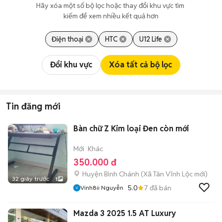
Hãy xóa một số bộ lọc hoặc thay đổi khu vực tìm 
kiếm để xem nhiều kết quả hơn
Điện thoại
HTC
U12 Life
Đổi khu vực
Xóa tất cả bộ lọc
Tin đăng mới
Bàn chữ Z Kim loại Đen còn mới
Mới
Khác
350.000 đ
Huyện Bình Chánh
(
Xã Tân Vĩnh Lộc
mới)
32 giây trước
1
5.0
7
đã bán
Vinh8ii Nguyễn
Mazda 3 2025 1.5 AT Luxury