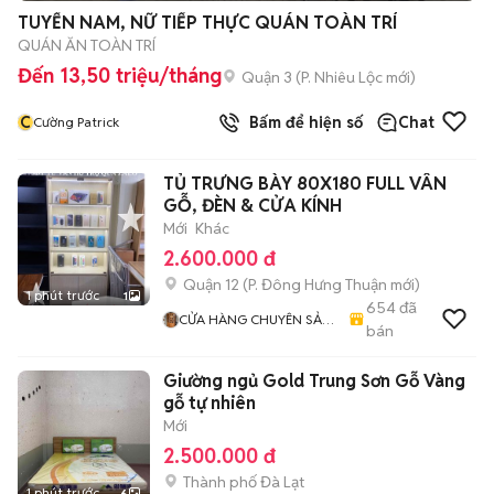
TUYỂN NAM, NỮ TIẾP THỰC QUÁN TOÀN TRÍ
QUÁN ĂN TOÀN TRÍ
Đến 13,50 triệu/tháng
Quận 3
(
P. Nhiêu Lộc
mới)
C
Bấm để hiện số
Chat
Cường Patrick
TỦ TRƯNG BÀY 80X180 FULL VÂN
GỖ, ĐÈN & CỬA KÍNH
Mới
Khác
2.600.000 đ
Quận 12
(
P. Đông Hưng Thuận
mới)
1 phút trước
1
654
đã
CỬA HÀNG CHUYÊN SẢN
bán
XUẤT BÀN & TỦ,QUẦY
Giường ngủ Gold Trung Sơn Gỗ Vàng
gỗ tự nhiên
Mới
2.500.000 đ
Thành phố Đà Lạt
1 phút trước
6