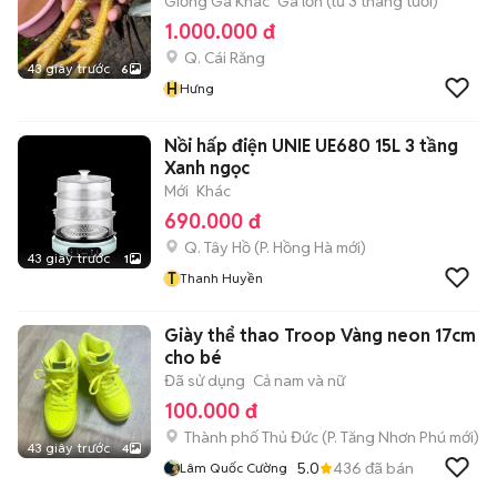
Giống Gà Khác
Gà lớn (từ 3 tháng tuổi)
1.000.000 đ
Q. Cái Răng
43 giây trước
6
H
Hưng
Nồi hấp điện UNIE UE680 15L 3 tầng
Xanh ngọc
Mới
Khác
690.000 đ
Q. Tây Hồ
(
P. Hồng Hà
mới)
43 giây trước
1
T
Thanh Huyền
Giày thể thao Troop Vàng neon 17cm
cho bé
Đã sử dụng
Cả nam và nữ
100.000 đ
Thành phố Thủ Đức
(
P. Tăng Nhơn Phú
mới)
43 giây trước
4
5.0
436
đã bán
Lâm Quốc Cường