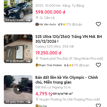
2025
10.000 km
Xăng
Tự động
598.000.000 đ
Q. Cẩm Lệ
34 giây trước
8
4.9
170
đã bán
Hải Vân Auto
S25 Ultra 12G/256G Trắng VN Mới. BH
30/12/2026 !
Galaxy S25 Ultra
256 GB
19.250.000 đ
Thành phố Thủ Đức
(
P. Tăng Nhơn Phú
mới)
35 giây trước
6
P
4.6
879
đã bán
Phạm Thái Mobile
Bán đất liền kề Vin Olympic - Chính
chủ, Miễn trung gian
Đất thổ cư
Ngang 5,1 m
4,795 tỷ
59 tr/m²
81 m²
Huyện Thường Tín
(
Xã Thượng Phúc
mới)
39 giây trước
7
D
Do Ha