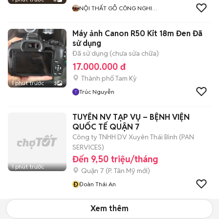
NỘI THẤT GỖ CÔNG NGHIỆP
GIA ĐÌNH VÀ KHÁCH SẠN
Máy ảnh Canon R50 Kit 18m Đen Đã
sử dụng
Đã sử dụng (chưa sửa chữa)
17.000.000 đ
Thành phố Tam Kỳ
1 phút trước
3
Trúc Nguyễn
TUYỂN NV TẠP VỤ – BỆNH VIỆN
QUỐC TẾ QUẬN 7
Công ty TNHH DV Xuyên Thái Bình (PAN
SERVICES)
Đến 9,50 triệu/tháng
1 phút trước
Quận 7
(
P. Tân Mỹ
mới)
Đ
Đoàn Thái An
Xem thêm