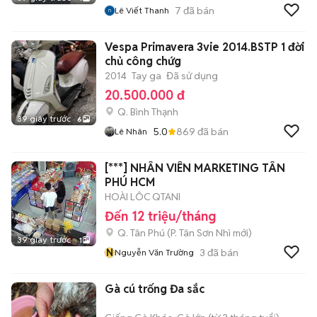
7
đã bán
Lê Viết Thanh
Vespa Primavera 3vie 2014.BSTP 1 đời
chủ công chứg
2014
Tay ga
Đã sử dụng
20.500.000 đ
Q. Bình Thạnh
39 giây trước
6
5.0
869
đã bán
Lê Nhân
[***] NHÂN VIÊN MARKETING TÂN
PHÚ HCM
HOÀI LÔC QTANI
Đến 12 triệu/tháng
Q. Tân Phú
(
P. Tân Sơn Nhì
mới)
39 giây trước
1
N
3
đã bán
Nguyễn Văn Trường
Gà cú trống Đa sắc