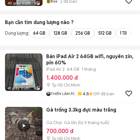
b
2
đã bán
Bee
40 giây trước
2
Bạn cần tìm
dung lượng
nào ?
Dung lượng:
64 GB
128 GB
256 GB
512 GB
1 TB
2 
Bán iPad Air 2 64GB wifi, nguyên zin,
pin 60%
iPad Air 2
64 GB
1 tháng
1.400.000 đ
Tp Hồ Chí Minh
41 giây trước
6
4.8
139
đã bán
THIÊN LÂM PC
Gà trống 3.3kg đực màu trắng
Gà Chọi
Gà lớn (từ 3 tháng tuổi)
700.000 đ
Tp Hồ Chí Minh