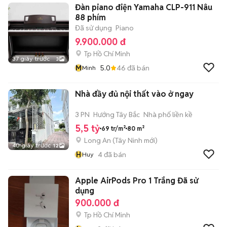
Đàn piano điện Yamaha CLP-911 Nâu
88 phím
Đã sử dụng
Piano
9.900.000 đ
Tp Hồ Chí Minh
37 giây trước
3
M
5.0
46
đã bán
Minh
Nhà đầy đủ nội thất vào ở ngay
3 PN
Hướng Tây Bắc
Nhà phố liền kề
5,5 tỷ
69 tr/m²
80 m²
Long An
(
Tây Ninh
mới)
40 giây trước
12
H
4
đã bán
Huy
Apple AirPods Pro 1 Trắng Đã sử
dụng
900.000 đ
Tp Hồ Chí Minh