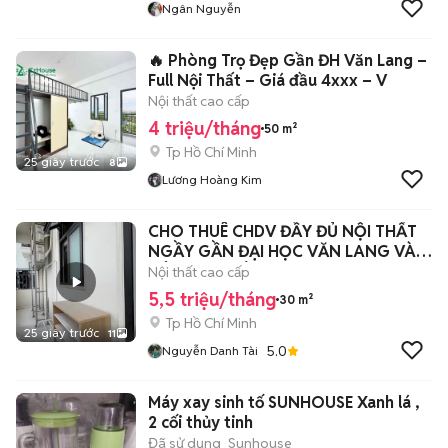
Ngân Nguyễn
🔥 Phòng Trọ Đẹp Gần ĐH Văn Lang –
Full Nội Thất – Giá đầu 4xxx – V
Nội thất cao cấp
4 triệu/tháng
50 m²
Tp Hồ Chí Minh
25 giây trước
8
Lương Hoàng Kim
CHO THUÊ CHDV ĐẦY ĐỦ NỘI THẤT
NGẦY GẦN ĐẠI HỌC VĂN LANG VÀ
CÔNG NGHIÊP
Nội thất cao cấp
5,5 triệu/tháng
30 m²
Tp Hồ Chí Minh
25 giây trước
11
5.0
Nguyễn Danh Tài
Máy xay sinh tố SUNHOUSE Xanh lá ,
2 cối thủy tinh
Đã sử dụng
Sunhouse