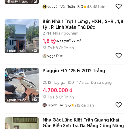
41 giây trước
1
N
5.0
48
đã bán
Nguyễn Văn Tuấn
Bán Nhà 1 Trệt 1 Lửng , HXH , SHR , 1,8
tỷ , P. Linh Xuân Thủ Đức
2 PN
Nhà ngõ, hẻm
1,8 tỷ
67 tr/m²
27 m²
Tp Hồ Chí Minh
1 phút trước
4
Ngọc Đức
Piaggio FLY 125 Fi 2012 Trắng
2012
Tay ga
100 - 175 cc
Đã sử dụng
4.700.000 đ
Tp Hồ Chí Minh
1 phút trước
4
3.8
212
đã bán
Huynh Tai
Nhà Gác Lững Kiệt Trần Quang Khải
Gần Biển Sơn Trà Đà Nẵng Công Năng