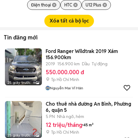
Điện thoại
HTC
U12 Plus
Xóa tất cả bộ lọc
Tin đăng mới
Ford Ranger Wildtrak 2019 Xám
156.900km
2019
156.900 km
Dầu
Tự động
550.000.000 đ
Tp Hồ Chí Minh
25 giây trước
11
Nguyễn Mai Vĩ Hân
Cho thuê nhà đường An Bình, Phường
6, quận 5
5 PN
Nhà ngõ, hẻm
12 triệu/tháng
45 m²
Tp Hồ Chí Minh
25 giây trước
3