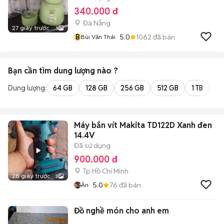
340.000 đ
Đà Nẵng
27 giây trước
1
B
5.0
1062
đã bán
Bùi Văn Thái
Bạn cần tìm
dung lượng
nào ?
Dung lượng:
64 GB
128 GB
256 GB
512 GB
1 TB
2 
Máy bắn vít Makita TD122D Xanh đen
14.4V
Đã sử dụng
900.000 đ
Tp Hồ Chí Minh
28 giây trước
3
5.0
76
đã bán
Ân
Đồ nghề món cho anh em