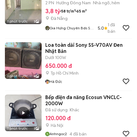
2 PN
Hướng Đông Nam
Nhà ngõ, hẻm
3,8 tỷ
58 tr/m²
65 m²
Đà Nẵng
1 phút trước
3
1
đã
5.0
Gia Hưng Chuyên Bds Sơn
bán
Trà
Loa toàn dải Sony SS-V70AV Đen
Nhật Bản
Dưới 100W
650.000 đ
Tp Hồ Chí Minh
1 phút trước
4
Hà Đức
Bếp điện đa năng Ecosun VNCLC-
2000W
Đã sử dụng
Khác
120.000 đ
Hà Nội
1 phút trước
3
4
đã bán
Anhngoc2