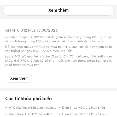
Xem thêm
Giá HTC U12 Plus cũ 08/2026
Giá điện thoại HTC U12 Plus cũ đã giảm nhiều trong tháng 08 tuỳ thuộc
vào tình trạng, dung lượng và màu sắc sẽ có sự chênh lệch khác nhau.
Để cập nhật giá và thị trường mua bán HTC U12 Plus cũ, hãy tham khảo
các thống kê ngày 09/08/2026 trên Chợ Tốt:
Lưu ý:
Mức giá dựa trên các tin đăng tại Chợ Tốt, chỉ mang tính chất tham
khảo. Giá HTC U12 Plus cũ sẽ phụ thuộc vào tình trạng, phiên bản và các
thoả thuận khi mua bán.
Mua bán HTC U12 Plus cũ
Xem thêm
Chợ Tốt có 1 tin đăng bán, mua HTC U12 Plus cũ với nhiều khoảng giá giúp
người dùng dễ dàng tìm kiếm và so sánh giá cả.
Chợ Tốt - Nơi mua bán HTC U12 Plus cũ giá tốt nhất!
Các từ khóa phổ biến
HTC U12 Plus 64GB Xanh Dương Quốc Tế
Điện Thoại HTC U12 Plus 64GB Xanh Dương
Điện Thoại HTC U12 Plus 64GB Xám
Điện Thoại HTC U12 Plus 64GB Đỏ