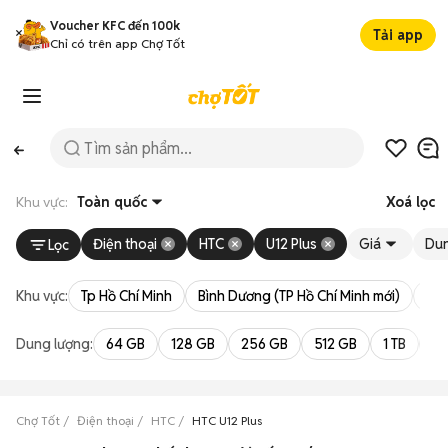
Voucher KFC đến 100k
Tải app
Chỉ có trên app Chợ Tốt
Khu vực:
Toàn quốc
Xoá lọc
Điện thoại
HTC
U12 Plus
Giá
Dun
Lọc
Khu vực:
Tp Hồ Chí Minh
Bình Dương (TP Hồ Chí Minh mới)
Bà 
Dung lượng:
64 GB
128 GB
256 GB
512 GB
1 TB
2 
Chợ Tốt
Điện thoại
HTC
HTC U12 Plus