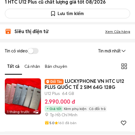
1 HTC U12 Plus cũ chất lượng giá tốt 08/2026
Lưu tìm kiếm
Siêu thị điện tử
Xem Cửa hàng
Tin có video
Tin mới nhất
Tất cả
Cá nhân
Bán chuyên
LUCKYPHONE VN HTC U12
PLUS QUỐC TẾ 2 SIM 64G 128G
U12 Plus
64 GB
2.990.000 đ
Giá tốt
Kèm phụ kiện
Có đổi trả
1 tháng trước
4
Tp Hồ Chí Minh
5.0
160
đã bán