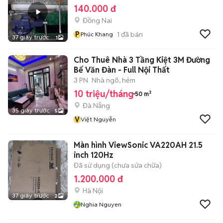
140.000 đ
Đồng Nai
P
1
đã bán
Phúc Khang
37 giây trước
1
Cho Thuê Nhà 3 Tầng Kiệt 3M Đường
Bế Văn Đàn - Full Nội Thất
3 PN
Nhà ngõ, hẻm
10 triệu/tháng
50 m²
Đà Nẵng
35 giây trước
5
V
Việt Nguyễn
Màn hình ViewSonic VA220AH 21.5
inch 120Hz
Đã sử dụng (chưa sửa chữa)
1.200.000 đ
Hà Nội
37 giây trước
2
Nghia Nguyen