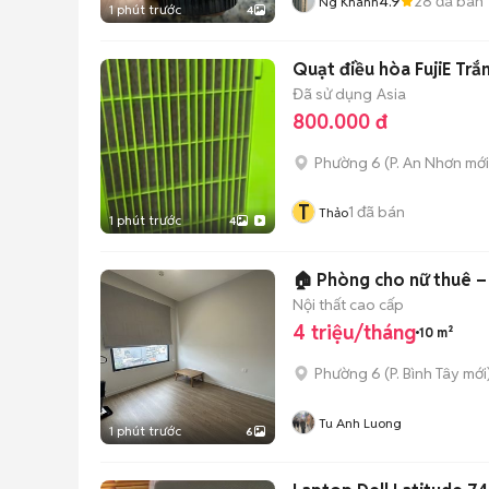
4.9
28
đã bán
Ng Khanh
1 phút trước
4
Quạt điều hòa FujiE Trắn
Đã sử dụng
Asia
800.000 đ
Phường 6
(
P. An Nhơn
mới
T
1
đã bán
Thảo
1 phút trước
4
🏠 Phòng cho nữ thuê – 
Nội thất cao cấp
4 triệu/tháng
10 m²
Phường 6
(
P. Bình Tây
mới
Tu Anh Luong
1 phút trước
6