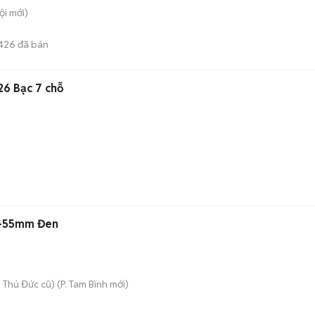
ội
mới)
426
đã bán
6 Bạc 7 chỗ
8-55mm Đen
 Thủ Đức cũ)
(
P. Tam Bình
mới)