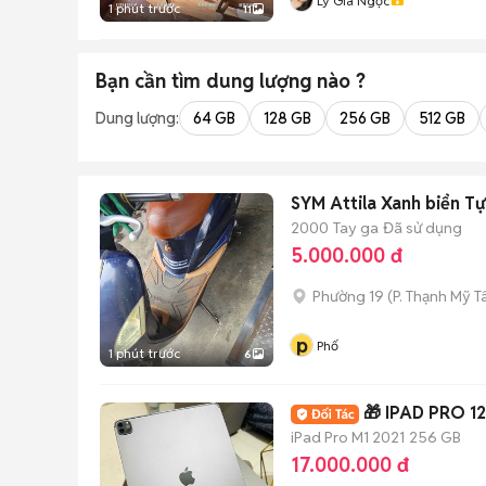
Lý Gia Ngọc
1 phút trước
11
Bạn cần tìm
dung lượng
nào ?
Dung lượng:
64 GB
128 GB
256 GB
512 GB
SYM Attila Xanh biển T
2000
Tay ga
Đã sử dụng
5.000.000 đ
Phường 19
(
P. Thạnh Mỹ T
p
Phố
1 phút trước
6
🎁 IPAD PRO 12
iPad Pro M1 2021
256 GB
17.000.000 đ