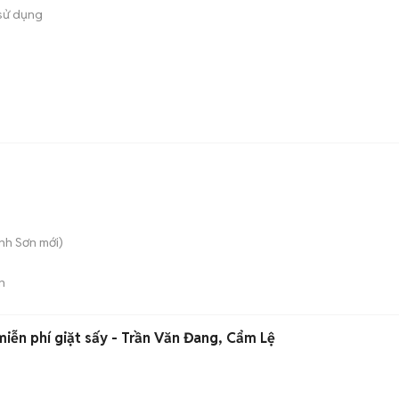
sử dụng
ành Sơn
mới)
n
 miễn phí giặt sấy - Trần Văn Đang, Cẩm Lệ