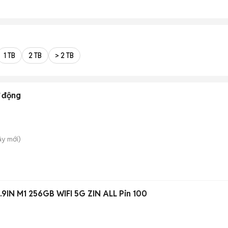
1 TB
2 TB
> 2 TB
ự động
ây
mới)
.9IN M1 256GB WIFI 5G ZIN ALL Pin 100