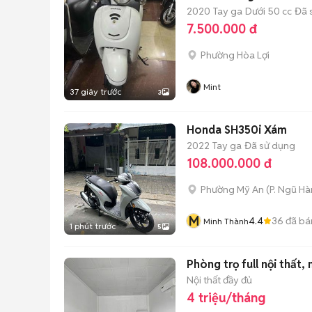
2020
Tay ga
Dưới 50 cc
Đã 
7.500.000 đ
Phường Hòa Lợi
Mint
37 giây trước
3
Honda SH350i Xám
2022
Tay ga
Đã sử dụng
108.000.000 đ
Phường Mỹ An
(
P. Ngũ H
M
4.4
36
đã bá
Minh Thành
1 phút trước
5
Phòng trọ full nội thất,
Nội thất đầy đủ
4 triệu/tháng