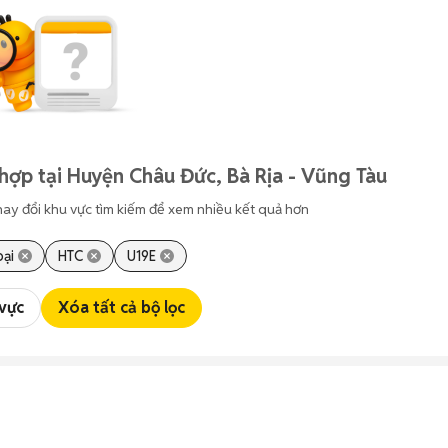
hợp tại Huyện Châu Đức, Bà Rịa - Vũng Tàu
hay đổi khu vực tìm kiếm để xem nhiều kết quả hơn
oại
HTC
U19E
 vực
Xóa tất cả bộ lọc