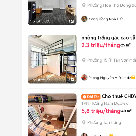
Phường Hòa Thọ Đông
(
P
Cộng Đồng Nhà Đất
1 phút trước
5
phòng trống gác cao sẵ
2,3 triệu/tháng
25 m²
Phường 15
(
P. Tân Sơn
mới
Phong Nguyễn Hifriendz
1 phút trước
6
Cho thuê CHDV
1 PN
Hướng Nam
Duplex
5,8 triệu/tháng
40 m²
Phường Tân Hưng