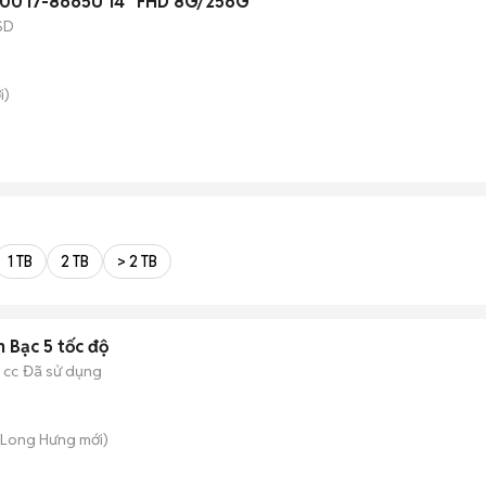
7400 i7-8665U 14" FHD 8G/256G
SD
i)
n
1 TB
2 TB
> 2 TB
 Bạc 5 tốc độ
 cc
Đã sử dụng
. Long Hưng
mới)