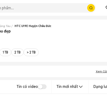
Vũng Tàu
HTC U19E Huyện Châu Đức
àu đẹp
1 TB
2 TB
> 2 TB
Xem Cử
Tin có video
Tin mới nhất
Dạng lư