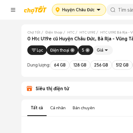
Huyện Châu Đức
Chợ Tốt
Điện thoại
HTC
HTC U19E
HTC U19E Bà Rịa - 
0 Htc U19e cũ Huyện Châu Đức, Bà Rịa - Vũng T
Lọc
Điện thoại
5
Giá
Dung lượng:
64 GB
128 GB
256 GB
512 GB
Siêu thị điện tử
Tất cả
Cá nhân
Bán chuyên