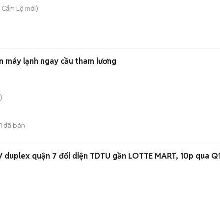
. Cẩm Lệ
mới)
n máy lạnh ngay cầu tham lương
)
1
đã bán
 duplex quận 7 đối diện TDTU gần LOTTE MART, 10p qua Q