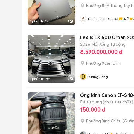
Phường 8
(
P. Thông Tây H
4.9
TienLe-IPad Giá Rẻ
1 phút trước
5
Lexus LX 600 Urban 202
2026
Mới
Xăng
Tự động
8.590.000.000 đ
Phường Xuân Đỉnh
D
Dương Sáng
1 phút trước
5
Ống kính Canon EF-S 1
Đã sử dụng (chưa sửa chữa)
150.000 đ
Phường Bình Chiểu (Quận