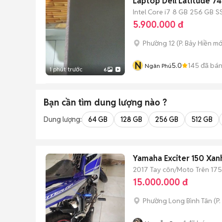
Laptop Dell Latitude 
Intel Core i7
8 GB
256 GB
S
5.900.000 đ
Phường 12
(
P. Bảy Hiền
mớ
N
5.0
145
đã bá
Ngân Phú
1 phút trước
6
Bạn cần tìm
dung lượng
nào ?
Dung lượng:
64 GB
128 GB
256 GB
512 GB
Yamaha Exciter 150 Xanh
2017
Tay côn/Moto
Trên 175
15.000.000 đ
Phường Long Bình Tân
(
P