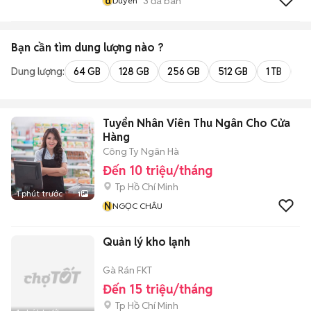
d
3
đã bán
Duyên
Bạn cần tìm
dung lượng
nào ?
Dung lượng:
64 GB
128 GB
256 GB
512 GB
1 TB
2 
Tuyển Nhân Viên Thu Ngân Cho Cửa
Hàng
Công Ty Ngân Hà
Đến 10 triệu/tháng
Tp Hồ Chí Minh
1 phút trước
1
N
NGỌC CHÂU
Quản lý kho lạnh
Gà Rán FKT
Đến 15 triệu/tháng
Tp Hồ Chí Minh