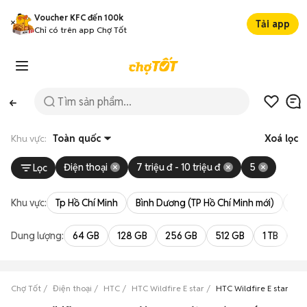
Voucher KFC đến 100k
Tải app
Chỉ có trên app Chợ Tốt
Khu vực:
Toàn quốc
Xoá lọc
Điện thoại
7 triệu đ - 10 triệu đ
5
Lọc
Khu vực:
Tp Hồ Chí Minh
Bình Dương (TP Hồ Chí Minh mới)
Bà 
Dung lượng:
64 GB
128 GB
256 GB
512 GB
1 TB
2 
Chợ Tốt
Điện thoại
HTC
HTC Wildfire E star
HTC Wildfire E star giá t