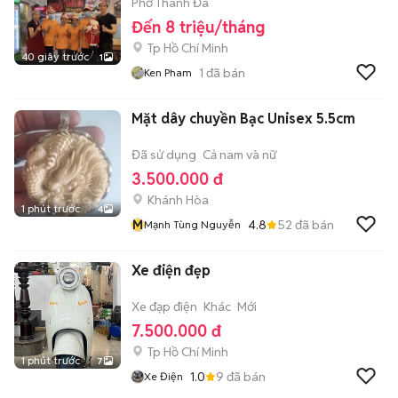
Phở Thanh Đa
Đến 8 triệu/tháng
Tp Hồ Chí Minh
40 giây trước
1
1
đã bán
Ken Pham
Mặt dây chuyền Bạc Unisex 5.5cm
Đã sử dụng
Cả nam và nữ
3.500.000 đ
Khánh Hòa
1 phút trước
4
M
4.8
52
đã bán
Mạnh Tùng Nguyễn
Xe điện đẹp
Xe đạp điện
Khác
Mới
7.500.000 đ
Tp Hồ Chí Minh
1 phút trước
7
1.0
9
đã bán
Xe Điện