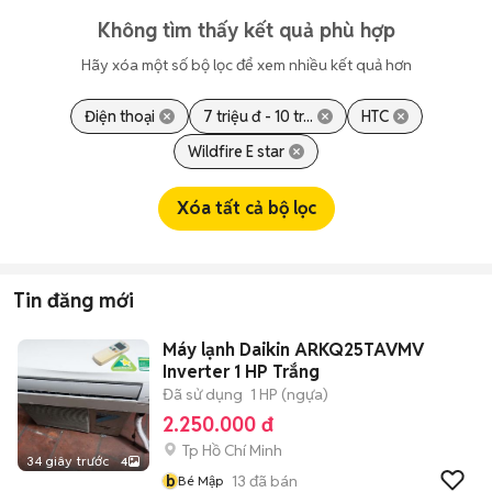
Không tìm thấy kết quả phù hợp
Hãy xóa một số bộ lọc để xem nhiều kết quả hơn
Điện thoại
7 triệu đ - 10 tr...
HTC
Wildfire E star
Xóa tất cả bộ lọc
Tin đăng mới
Máy lạnh Daikin ARKQ25TAVMV
Inverter 1 HP Trắng
Đã sử dụng
1 HP (ngựa)
2.250.000 đ
Tp Hồ Chí Minh
34 giây trước
4
b
13
đã bán
Bé Mập