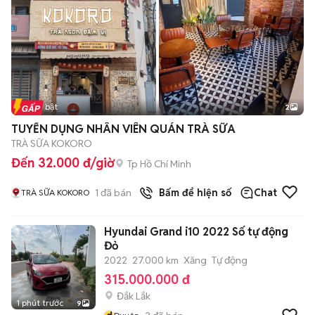
Tin nổi bật
2
TUYỂN DỤNG NHÂN VIÊN QUÁN TRÀ SỮA
TRÀ SỮA KOKORO
Đến 32.000 đ/giờ
Tp Hồ Chí Minh
1
đã bán
Bấm để hiện số
Chat
TRÀ SỮA KOKORO
Hyundai Grand i10 2022 Số tự động
Đỏ
2022
27.000 km
Xăng
Tự động
315.000.000 đ
Đắk Lắk
1 phút trước
9