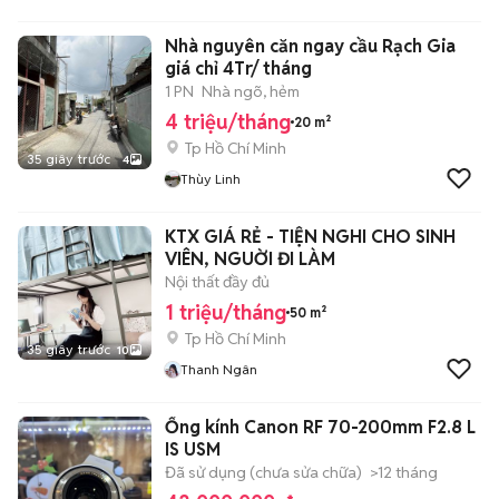
Nhà nguyên căn ngay cầu Rạch Gia
giá chỉ 4Tr/ tháng
1 PN
Nhà ngõ, hẻm
4 triệu/tháng
20 m²
Tp Hồ Chí Minh
35 giây trước
4
Thùy Linh
KTX GIÁ RẺ - TIỆN NGHI CHO SINH
VIÊN, NGUỜI ĐI LÀM
Nội thất đầy đủ
1 triệu/tháng
50 m²
Tp Hồ Chí Minh
35 giây trước
10
Thanh Ngân
Ống kính Canon RF 70-200mm F2.8 L
IS USM
Đã sử dụng (chưa sửa chữa)
>12 tháng