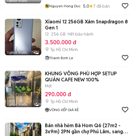
1 phút trước
N
5.0
7
đã bán
Nguyen Hong Duc
Xiaomi 12 256GB Xám Snapdragon 8
Gen 1
12
256 GB
Hết bảo hành
3.500.000 đ
Tp Hồ Chí Minh
1 phút trước
4
Thanh Binh Le
KHUNG VÕNG PHÙ HỢP SETUP
QUÁN CAFE NEW 100%
Mới
290.000 đ
Tp Hồ Chí Minh
1 phút trước
1
VÕNG XẾP GIÁ RẺ
Bán nhà hẻm Bà Hom Q6 (27m2 -
3x9m) 2PN gần chợ Phú Lâm, sang