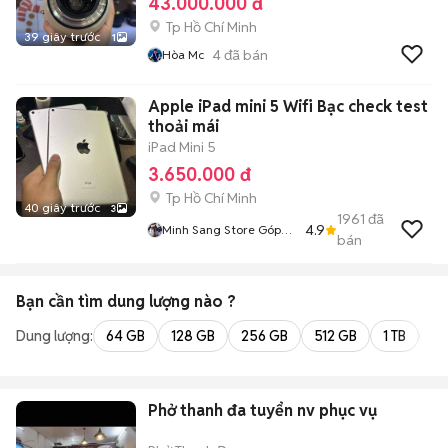
43.000.000 đ
Tp Hồ Chí Minh
39 giây trước
1
4
đã bán
Hòa Mc
Apple iPad mini 5 Wifi Bạc check test
thoải mái
iPad Mini 5
3.650.000 đ
Tp Hồ Chí Minh
40 giây trước
3
1961
đã
4.9
Minh Sang Store Góp
bán
Bao Nợ Xấu
Bạn cần tìm
dung lượng
nào ?
Dung lượng:
64 GB
128 GB
256 GB
512 GB
1 TB
2 
Phở thanh đa tuyển nv phục vụ