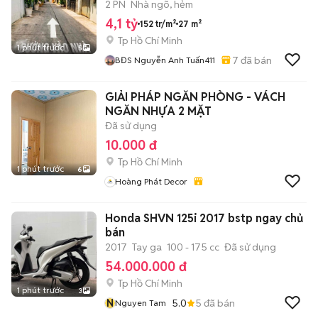
tên ngay
2 PN
Nhà ngõ, hẻm
4,1 tỷ
152 tr/m²
27 m²
Tp Hồ Chí Minh
1 phút trước
5
7
đã bán
BĐS Nguyễn Anh Tuấn411
GIẢI PHÁP NGĂN PHÒNG - VÁCH
NGĂN NHỰA 2 MẶT
Đã sử dụng
10.000 đ
Tp Hồ Chí Minh
1 phút trước
6
Hoàng Phát Decor
Honda SHVN 125i 2017 bstp ngay chủ
bán
2017
Tay ga
100 - 175 cc
Đã sử dụng
54.000.000 đ
Tp Hồ Chí Minh
1 phút trước
3
N
5.0
5
đã bán
Nguyen Tam