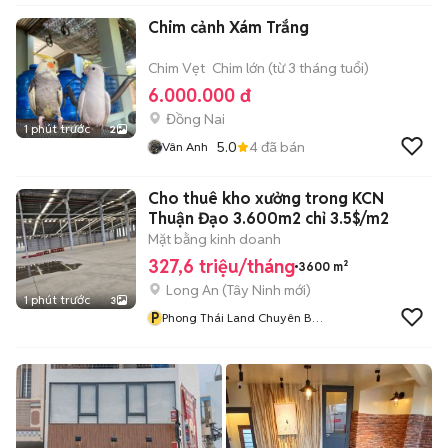
Chim cảnh Xám Trắng
Chim Vẹt
Chim lớn (từ 3 tháng tuổi)
6.000.000 đ
Đồng Nai
1 phút trước
2
5.0
4
đã bán
Vân Anh
Cho thuê kho xưởng trong KCN
Thuận Đạo 3.600m2 chỉ 3.5$/m2
Mặt bằng kinh doanh
327,6 triệu/tháng
3600 m²
Long An
(
Tây Ninh
mới)
1 phút trước
3
P
Phong Thái Land Chuyên Bất
Động Sản Công Nghiệp