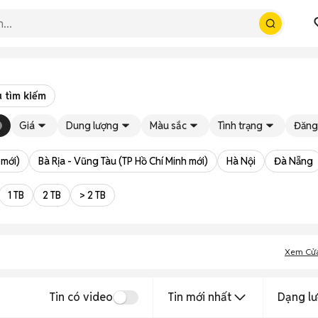
 tìm kiếm
Giá
Dung lượng
Màu sắc
Tình trạng
Đăng
 mới)
Bà Rịa - Vũng Tàu (TP Hồ Chí Minh mới)
Hà Nội
Đà Nẵng
1 TB
2 TB
> 2 TB
Xem Cử
Tin có video
Tin mới nhất
Dạng lư