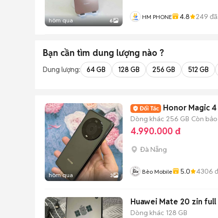
4.8
249
đã
HM PHONE
hôm qua
6
Bạn cần tìm
dung lượng
nào ?
Dung lượng:
64 GB
128 GB
256 GB
512 GB
Honor Magic 4
Dòng khác
256 GB
Còn bảo
4.990.000 đ
Đà Nẵng
5.0
4306
đ
Bèo Mobile
hôm qua
3
Huawei Mate 20 zin full 
Dòng khác
128 GB