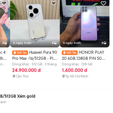
3
6 ngày trước
6
11 ngày trước
6
c 4
Huawei Pura 90
HONOR PLAY
th
Pro Max -16/512GB - Pin
20 6GB.128GB PIN 5000
òn
100% -
Dòng khác
512 GB
3 tháng
UNISOC T610 MƯỢT
Dòng khác
128 GB
24.900.000 đ
1.600.000 đ
Cần Thơ
Tp Hồ Chí Minh
GB/512GB Xám gold
hành