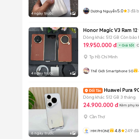
5.0
3
đã 
Dương Nguyễn
4 ngày trước
6
Honor Magic V3 Ram 12 
Dòng khác
512 GB
Còn bảo 
19.950.000 đ
Giá tốt
C
Tp Hồ Chí Minh
Thế Giới Smartphone SG
4 ngày trước
6
Huawei Pura 90
Dòng khác
512 GB
3 tháng
24.900.000 đ
Kèm phụ ki
Cần Thơ
4.8
249
đã
HM PHONE
6 ngày trước
6