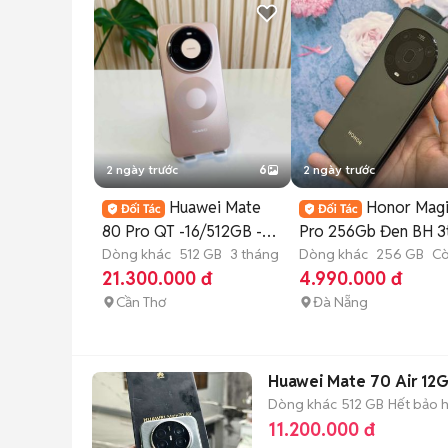
2 ngày trước
6
2 ngày trước
Huawei Mate
Honor Magi
80 Pro QT -16/512GB -
Pro 256Gb Đen BH 3
Pin 100 - Đẹp 99
Dòng khác
512 GB
3 tháng
có trả góp
Dòng khác
256 GB
C
bảo hành
21.300.000 đ
4.990.000 đ
Cần Thơ
Đà Nẵng
Huawei Mate 70 Air 12
Dòng khác
512 GB
Hết bảo 
11.200.000 đ