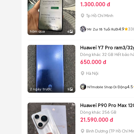
1.300.000 đ
Tp Hồ Chí Minh
4.9
33
Mr Zui 18 Tuổi Rưỡi
hôm qua
6
Huawei Y7 Pro ram3/32
Dòng khác
32 GB
Hết bảo h
650.000 đ
Hà Nội
4.5
NTmobile Shop Di Động
2 ngày trước
5
Huawei P90 Pro Max 1
Dòng khác
256 GB
21.590.000 đ
Bình Dương
(
TP Hồ Chí Mi