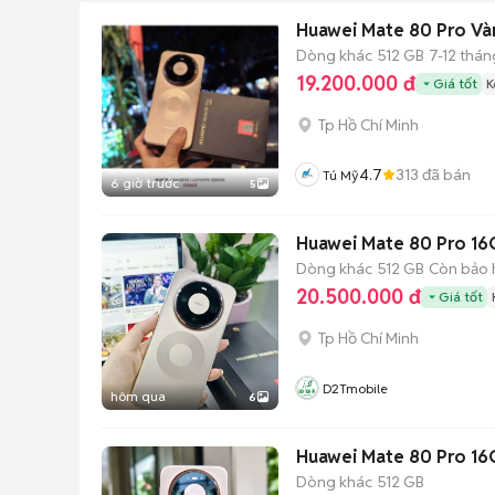
Huawei Mate 80 Pro Và
Dòng khác
512 GB
7-12 thán
19.200.000 đ
Giá tốt
K
Tp Hồ Chí Minh
4.7
313
đã bán
Tú Mỹ
6 giờ trước
5
Huawei Mate 80 Pro 16
Dòng khác
512 GB
Còn bảo 
20.500.000 đ
Giá tốt
Tp Hồ Chí Minh
D2Tmobile
hôm qua
6
Huawei Mate 80 Pro 16
Dòng khác
512 GB