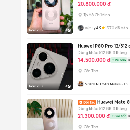
20.800.000 đ
Tp Hồ Chí Minh
4.9
1570
đã bán
Đức Ty
hôm qua
6
Huawei P80 Pro 12/512 
Dòng khác
512 GB
3 tháng
14.500.000 đ
Rẻ hơn
Cần Thơ
NGUYEN TOAN Mobile - Thu
hôm qua
6
Máy Cũ - Bán Trả Góp
Huawei Mate 80
Dòng khác
512 GB
3 tháng
21.300.000 đ
Giá tốt
Cần Thơ