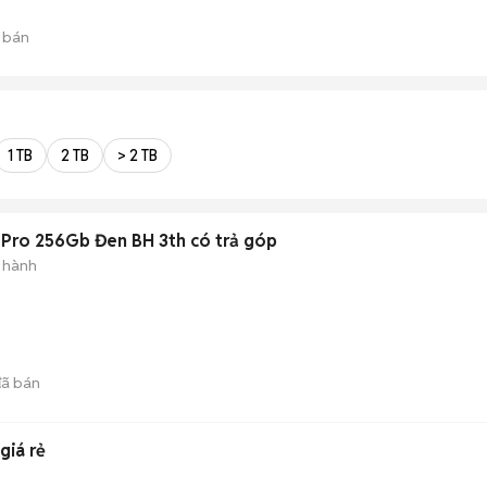
 bán
1 TB
2 TB
> 2 TB
 Pro 256Gb Đen BH 3th có trả góp
 hành
ã bán
giá rẻ