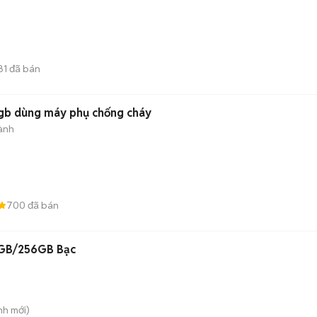
81
đã bán
gb dùng máy phụ chống cháy
ành
700
đã bán
2GB/256GB Bạc
nh
mới)