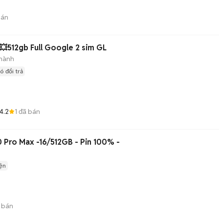
bán
💥512gb Full Google 2 sim GL
hành
ó đổi trả
4.2
1
đã bán
 Pro Max -16/512GB - Pin 100% -
ện
 bán