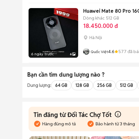
Huawei Mate 80 Pro 16
Dòng khác
512 GB
18.450.000 đ
Hà Nội
4.6
577
đã bá
Quốc Việt
6 ngày trước
6
Bạn cần tìm
dung lượng
nào ?
Dung lượng:
64 GB
128 GB
256 GB
512 GB
Tin đăng từ Đối Tác Chợ Tốt
Hàng đúng mô tả
Bảo hành từ 3 tháng