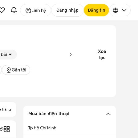
Đăng nhập
Đăng tin
Liên hệ
Xoá
 bởi
lọc
Gần tôi
a hàng
Mua bán điện thoại
Tp Hồ Chí Minh
ới