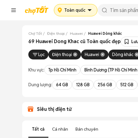
Toàn quốc
Chợ Tốt
Điện thoại
Huawei
Huawei Dòng khác
69 Huawei Dong Khac cũ Toàn quốc đẹp
Lưu
Lọc
Điện thoại
Huawei
Dòng khác
Khu vực:
Tp Hồ Chí Minh
Bình Dương (TP Hồ Chí Minh
Dung lượng:
64 GB
128 GB
256 GB
512 GB
Siêu thị điện tử
Tất cả
Cá nhân
Bán chuyên