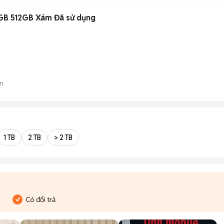
GB 512GB Xám Đã sử dụng
n
1 TB
2 TB
> 2 TB
Có đổi trả